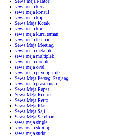
Sewa meja kantor
sewa meja kerja
sewa meja konsul
sewa meja kopi
Sewa Meja Kotak
sewa meja kursi
sewa meja kursi taman
sewa meja lesehan
Sewa Meja Meeting
sewa meja melamin
sewa meja multiplek
sewa meja murah
sewa meja oval
sewa meja payung cafe
Sewa Meja Persegi Panjang
sewa meja prasmanan
Sewa Meja Rapat
Sewa Meja Rentro
Sewa Meja Retro
Sewa Meja Rias
Sewa Meja Saji
Sewa Meja Seminar
sewa meja single
sewa meja skirting
sewa meja sudut