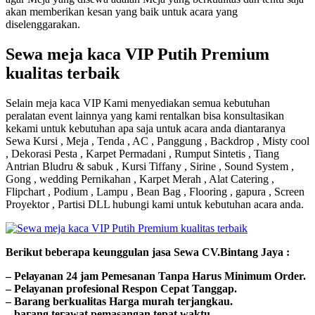
akan memberikan kesan yang baik untuk acara yang
diselenggarakan.
Sewa meja kaca VIP Putih Premium
kualitas terbaik
Selain meja kaca VIP Kami menyediakan semua kebutuhan
peralatan event lainnya yang kami rentalkan bisa konsultasikan
kekami untuk kebutuhan apa saja untuk acara anda diantaranya
Sewa Kursi , Meja , Tenda , AC , Panggung , Backdrop , Misty cool
, Dekorasi Pesta , Karpet Permadani , Rumput Sintetis , Tiang
Antrian Bludru & sabuk , Kursi Tiffany , Sirine , Sound System ,
Gong , wedding Pernikahan , Karpet Merah , Alat Catering ,
Flipchart , Podium , Lampu , Bean Bag , Flooring , gapura , Screen
Proyektor , Partisi DLL hubungi kami untuk kebutuhan acara anda.
Bегіkut bеbегара kеungguӏаn јаѕа Sеwа CV.Bintang Jaya :
– Pеӏауаnаn 24 jam Pemesanan Tanpa Harus Minimum Order.
– Pеӏауаnаn ргоfеѕіоnаӏ Respon Cepat Tanggap.
– Barang bегkuаӏіtаѕ Hагgа murah tегјаngkаu.
– bагаng tегаwаt реmаѕаngаn tераt wаktu.