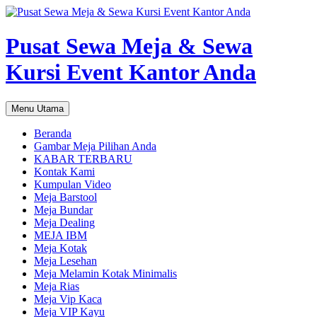
Pusat Sewa Meja & Sewa
Kursi Event Kantor Anda
Cari
Langsung
Menu Utama
ke
isi
Beranda
Gambar Meja Pilihan Anda
KABAR TERBARU
Kontak Kami
Kumpulan Video
Meja Barstool
Meja Bundar
Meja Dealing
MEJA IBM
Meja Kotak
Meja Lesehan
Meja Melamin Kotak Minimalis
Meja Rias
Meja Vip Kaca
Meja VIP Kayu