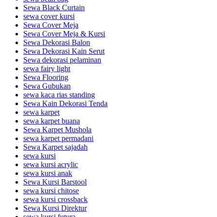
Sewa Black Curtain
sewa cover kursi
Sewa Cover Meja
Sewa Cover Meja & Kursi
Sewa Dekorasi Balon
Sewa Dekorasi Kain Serut
Sewa dekorasi pelaminan
sewa fairy light
Sewa Flooring
Sewa Gubukan
sewa kaca rias standing
Sewa Kain Dekorasi Tenda
sewa karpet
sewa karpet buana
Sewa Karpet Mushola
sewa karpet permadani
Sewa Karpet sajadah
sewa kursi
sewa kursi acrylic
sewa kursi anak
Sewa Kursi Barstool
sewa kursi chitose
sewa kursi crossback
Sewa Kursi Direktur
sewa kursi futura