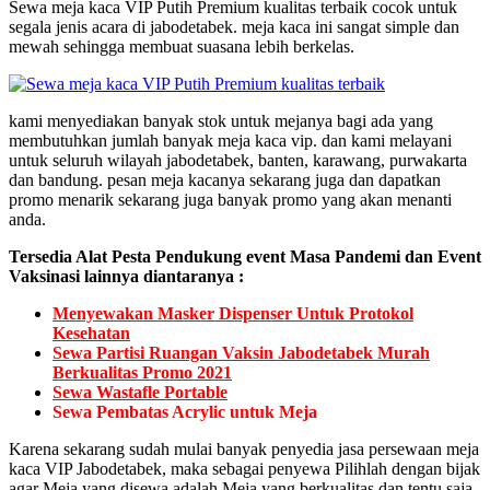
Sewa meja kaca VIP Putih Premium kualitas terbaik cocok untuk
segala jenis acara di jabodetabek. meja kaca ini sangat simple dan
mewah sehingga membuat suasana lebih berkelas.
kami menyediakan banyak stok untuk mejanya bagi ada yang
membutuhkan jumlah banyak meja kaca vip. dan kami melayani
untuk seluruh wilayah jabodetabek, banten, karawang, purwakarta
dan bandung. pesan meja kacanya sekarang juga dan dapatkan
promo menarik sekarang juga banyak promo yang akan menanti
anda.
Tersedia Alat Pesta Pendukung event Masa Pandemi dan Event
Vaksinasi lainnya diantaranya :
Menyewakan Masker Dispenser Untuk Protokol
Kesehatan
Sewa Partisi Ruangan Vaksin Jabodetabek Murah
Berkualitas Promo 2021
Sewa Wastafle Portable
Sewa Pembatas Acrylic untuk Meja
Karena sekarang sudah mulai banyak penyedia jasa persewaan meja
kaca VIP Jabodetabek, maka sebagai penyewa Pilihlah dengan bijak
agar Meja yang disewa adalah Meja yang berkualitas dan tentu saja