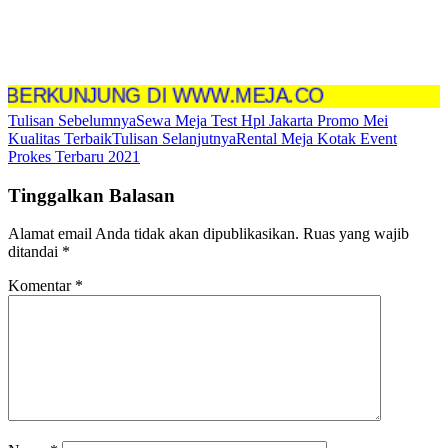
KUNJUNG DI WWW.MEJA.CO
Navigasi
Tulisan Sebelumnya
Sewa Meja Test Hpl Jakarta Promo Mei
Kualitas Terbaik
Tulisan Selanjutnya
Rental Meja Kotak Event
Tulisan
Prokes Terbaru 2021
Tinggalkan Balasan
Alamat email Anda tidak akan dipublikasikan.
Ruas yang wajib
ditandai
*
Komentar
*