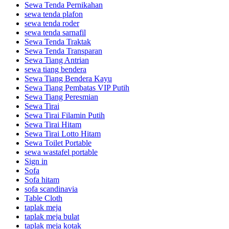
Sewa Tenda Pernikahan
sewa tenda plafon
sewa tenda roder
sewa tenda sarnafil
Sewa Tenda Traktak
Sewa Tenda Transparan
Sewa Tiang Antrian
sewa tiang bendera
Sewa Tiang Bendera Kayu
Sewa Tiang Pembatas VIP Putih
Sewa Tiang Peresmian
Sewa Tirai
Sewa Tirai Filamin Putih
Sewa Tirai Hitam
Sewa Tirai Lotto Hitam
Sewa Toilet Portable
sewa wastafel portable
Sign in
Sofa
Sofa hitam
sofa scandinavia
Table Cloth
taplak meja
taplak meja bulat
taplak meja kotak