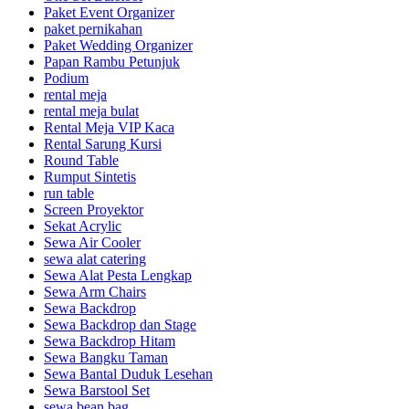
Paket Event Organizer
paket pernikahan
Paket Wedding Organizer
Papan Rambu Petunjuk
Podium
rental meja
rental meja bulat
Rental Meja VIP Kaca
Rental Sarung Kursi
Round Table
Rumput Sintetis
run table
Screen Proyektor
Sekat Acrylic
Sewa Air Cooler
sewa alat catering
Sewa Alat Pesta Lengkap
Sewa Arm Chairs
Sewa Backdrop
Sewa Backdrop dan Stage
Sewa Backdrop Hitam
Sewa Bangku Taman
Sewa Bantal Duduk Lesehan
Sewa Barstool Set
sewa bean bag