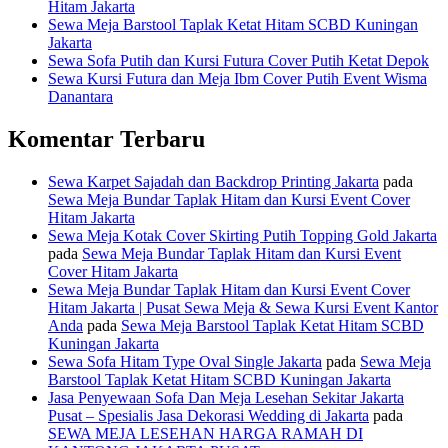
Hitam Jakarta
Sewa Meja Barstool Taplak Ketat Hitam SCBD Kuningan
Jakarta
Sewa Sofa Putih dan Kursi Futura Cover Putih Ketat Depok
Sewa Kursi Futura dan Meja Ibm Cover Putih Event Wisma
Danantara
Komentar Terbaru
Sewa Karpet Sajadah dan Backdrop Printing Jakarta
pada
Sewa Meja Bundar Taplak Hitam dan Kursi Event Cover
Hitam Jakarta
Sewa Meja Kotak Cover Skirting Putih Topping Gold Jakarta
pada
Sewa Meja Bundar Taplak Hitam dan Kursi Event
Cover Hitam Jakarta
Sewa Meja Bundar Taplak Hitam dan Kursi Event Cover
Hitam Jakarta | Pusat Sewa Meja & Sewa Kursi Event Kantor
Anda
pada
Sewa Meja Barstool Taplak Ketat Hitam SCBD
Kuningan Jakarta
Sewa Sofa Hitam Type Oval Single Jakarta
pada
Sewa Meja
Barstool Taplak Ketat Hitam SCBD Kuningan Jakarta
Jasa Penyewaan Sofa Dan Meja Lesehan Sekitar Jakarta
Pusat – Spesialis Jasa Dekorasi Wedding di Jakarta
pada
SEWA MEJA LESEHAN HARGA RAMAH DI