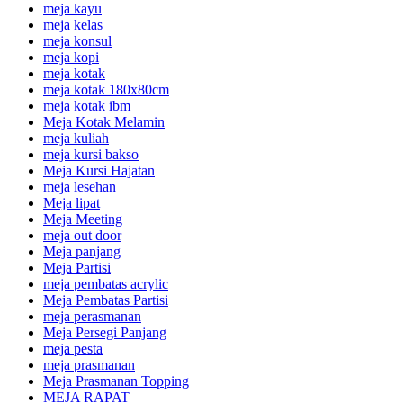
meja kayu
meja kelas
meja konsul
meja kopi
meja kotak
meja kotak 180x80cm
meja kotak ibm
Meja Kotak Melamin
meja kuliah
meja kursi bakso
Meja Kursi Hajatan
meja lesehan
Meja lipat
Meja Meeting
meja out door
Meja panjang
Meja Partisi
meja pembatas acrylic
Meja Pembatas Partisi
meja perasmanan
Meja Persegi Panjang
meja pesta
meja prasmanan
Meja Prasmanan Topping
MEJA RAPAT