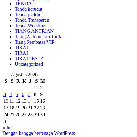
TENDA
Tenda kerucut
Tenda plafon
Tenda Transparan
Tenda Wedding
TIANG ANTRIAN
Tiang Antrian Tali Tarik
Tiang Pembatas VIP
TIRAI
TIRAI
TIRAI PESTA
Uncategorized
Agustus 2026
S
S
R
K
J
S
M
1
2
3
4
5
6
7
8
9
10
11
12
13
14
15
16
17
18
19
20
21
22
23
24
25
26
27
28
29
30
31
« Jul
Dengan bangga bertenaga WordPress