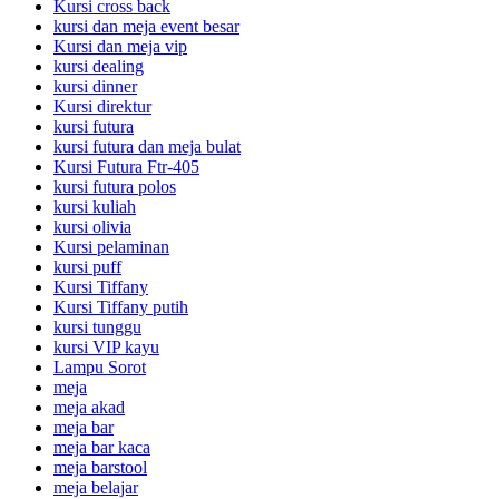
Kursi cross back
kursi dan meja event besar
Kursi dan meja vip
kursi dealing
kursi dinner
Kursi direktur
kursi futura
kursi futura dan meja bulat
Kursi Futura Ftr-405
kursi futura polos
kursi kuliah
kursi olivia
Kursi pelaminan
kursi puff
Kursi Tiffany
Kursi Tiffany putih
kursi tunggu
kursi VIP kayu
Lampu Sorot
meja
meja akad
meja bar
meja bar kaca
meja barstool
meja belajar