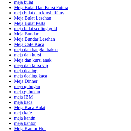
meja bulat
Meja Bulat Dan Kursi Futura
meja bulat dan kursi tiffany
Meja Bulat Lesehan
Meja Bulat Pesta
meja bulat scriting gold
Meja Bundar
Meja Bundar Lesehan
Meja Cafe Kaca
meja dan bangku bakso
meja dan kursi
Meja dan kursi anak
meja dan kursi vip
meja dealing
meja dealing kaca
Meja Dinner
meja gubugan
meja gubukan
meja IBM
meja kaca
Meja Kaca Bulat
meja kafe
meja kantin
meja kantor
Meja Kantor Hpl