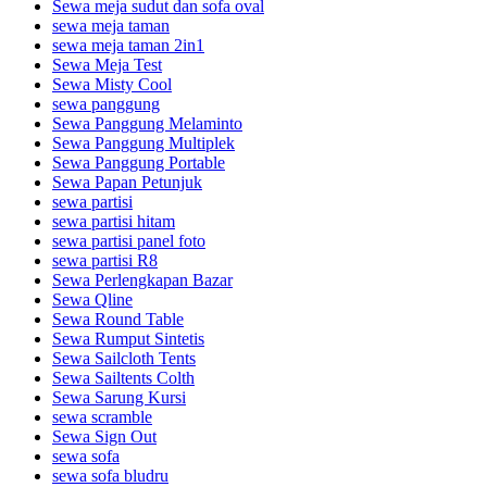
Sewa meja sudut dan sofa oval
sewa meja taman
sewa meja taman 2in1
Sewa Meja Test
Sewa Misty Cool
sewa panggung
Sewa Panggung Melaminto
Sewa Panggung Multiplek
Sewa Panggung Portable
Sewa Papan Petunjuk
sewa partisi
sewa partisi hitam
sewa partisi panel foto
sewa partisi R8
Sewa Perlengkapan Bazar
Sewa Qline
Sewa Round Table
Sewa Rumput Sintetis
Sewa Sailcloth Tents
Sewa Sailtents Colth
Sewa Sarung Kursi
sewa scramble
Sewa Sign Out
sewa sofa
sewa sofa bludru