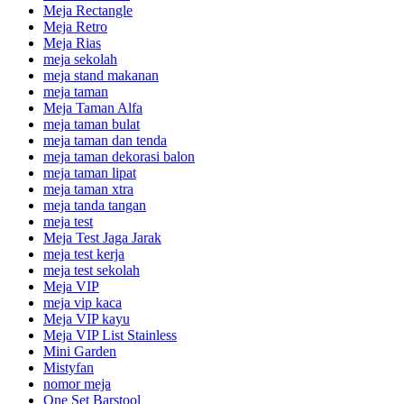
Meja Rectangle
Meja Retro
Meja Rias
meja sekolah
meja stand makanan
meja taman
Meja Taman Alfa
meja taman bulat
meja taman dan tenda
meja taman dekorasi balon
meja taman lipat
meja taman xtra
meja tanda tangan
meja test
Meja Test Jaga Jarak
meja test kerja
meja test sekolah
Meja VIP
meja vip kaca
Meja VIP kayu
Meja VIP List Stainless
Mini Garden
Mistyfan
nomor meja
One Set Barstool