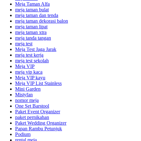
Meja Taman Alfa
meja taman bulat
meja taman dan tenda
meja taman dekorasi balon
meja taman lipat
meja taman xtra
meja tanda tangan
meja test
Meja Test Jaga Jarak
meja test kerja
meja test sekolah
Meja VIP
meja vip kaca
Meja VIP kayu
Meja VIP List Stainless
Mini Garden
Mistyfan
nomor meja
One Set Barstool
Paket Event Organizer
paket pernikahan
Paket Wedding Organizer
Papan Rambu Petunjuk
Podium
rental meja