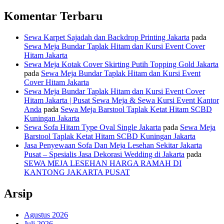
Komentar Terbaru
Sewa Karpet Sajadah dan Backdrop Printing Jakarta
pada
Sewa Meja Bundar Taplak Hitam dan Kursi Event Cover
Hitam Jakarta
Sewa Meja Kotak Cover Skirting Putih Topping Gold Jakarta
pada
Sewa Meja Bundar Taplak Hitam dan Kursi Event
Cover Hitam Jakarta
Sewa Meja Bundar Taplak Hitam dan Kursi Event Cover
Hitam Jakarta | Pusat Sewa Meja & Sewa Kursi Event Kantor
Anda
pada
Sewa Meja Barstool Taplak Ketat Hitam SCBD
Kuningan Jakarta
Sewa Sofa Hitam Type Oval Single Jakarta
pada
Sewa Meja
Barstool Taplak Ketat Hitam SCBD Kuningan Jakarta
Jasa Penyewaan Sofa Dan Meja Lesehan Sekitar Jakarta
Pusat – Spesialis Jasa Dekorasi Wedding di Jakarta
pada
SEWA MEJA LESEHAN HARGA RAMAH DI
KANTONG JAKARTA PUSAT
Arsip
Agustus 2026
Juli 2026