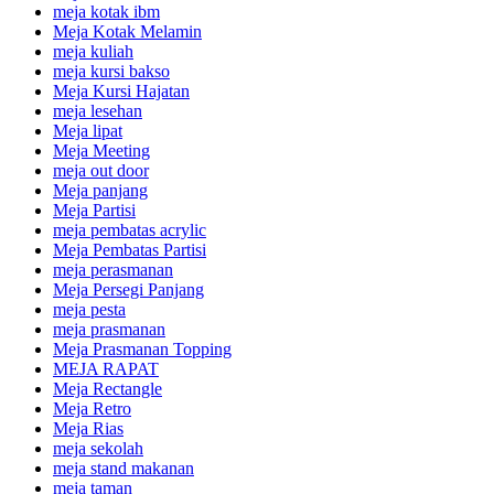
meja kotak ibm
Meja Kotak Melamin
meja kuliah
meja kursi bakso
Meja Kursi Hajatan
meja lesehan
Meja lipat
Meja Meeting
meja out door
Meja panjang
Meja Partisi
meja pembatas acrylic
Meja Pembatas Partisi
meja perasmanan
Meja Persegi Panjang
meja pesta
meja prasmanan
Meja Prasmanan Topping
MEJA RAPAT
Meja Rectangle
Meja Retro
Meja Rias
meja sekolah
meja stand makanan
meja taman