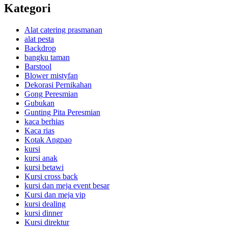
Kategori
Alat catering prasmanan
alat pesta
Backdrop
bangku taman
Barstool
Blower mistyfan
Dekorasi Pernikahan
Gong Peresmian
Gubukan
Gunting Pita Peresmian
kaca berhias
Kaca rias
Kotak Angpao
kursi
kursi anak
kursi betawi
Kursi cross back
kursi dan meja event besar
Kursi dan meja vip
kursi dealing
kursi dinner
Kursi direktur