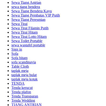
Sewa Tiang Antrian
sewa tiang bendera
Sewa Tiang Bendera Kayu
Sewa Tiang Pembatas VIP Putih
Sewa Tiang Peresmian
Sewa Tirai
Sewa Tirai Filamin Putih
Sewa Tirai Hitam
Sewa Tirai Lotto Hitam
Sewa Toilet Portable
sewa wastafel portable
Sign in
Sofa
Sofa hitam
sofa scandinavia
Table Cloth
taplak meja
taplak meja bulat
taplak meja kotak
TENDA
Tenda kerucut
Tenda plafon
Tenda Transparan
Tenda Wedding
TIANG ANTRIAN