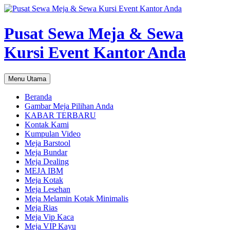
Pusat Sewa Meja & Sewa
Kursi Event Kantor Anda
Cari
Langsung
Menu Utama
ke
isi
Beranda
Gambar Meja Pilihan Anda
KABAR TERBARU
Kontak Kami
Kumpulan Video
Meja Barstool
Meja Bundar
Meja Dealing
MEJA IBM
Meja Kotak
Meja Lesehan
Meja Melamin Kotak Minimalis
Meja Rias
Meja Vip Kaca
Meja VIP Kayu