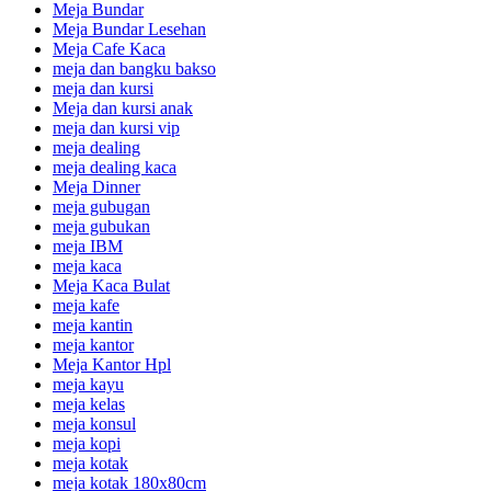
Meja Bundar
Meja Bundar Lesehan
Meja Cafe Kaca
meja dan bangku bakso
meja dan kursi
Meja dan kursi anak
meja dan kursi vip
meja dealing
meja dealing kaca
Meja Dinner
meja gubugan
meja gubukan
meja IBM
meja kaca
Meja Kaca Bulat
meja kafe
meja kantin
meja kantor
Meja Kantor Hpl
meja kayu
meja kelas
meja konsul
meja kopi
meja kotak
meja kotak 180x80cm