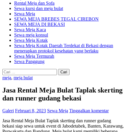
Rental Meja dan Sofa
Sewa kursi dan meja bulat
Sewa Meja
SEWA MEJA BREBES TEGAL CIREBON
SEWA MEJA DI BEKASI
Sewa Meja Kaca
Sewa meja konsul
Sewa Meja Kotak
Sewa Meja Kotak Daerah Terdekat di Bekasi dengan
menerapkan protokol kesehatan yang berlaku
Sewa Meja Termurah
Sewa Panggung
Cari
untuk:
meja
,
meja bulat
Jasa Rental Meja Bulat Taplak skerting
dan runner gudang bekasi
Galeri
Februari 8, 2023
Sewa Meja
Tinggalkan komentar
Jasa Rental Meja Bulat Taplak skerting dan runner gudang
bekasi siap sewa untuk event di Jabodetabek, Banten, Karawang,
Purwakarta dan Bandung. Meja bulat kami memiliki beberapa