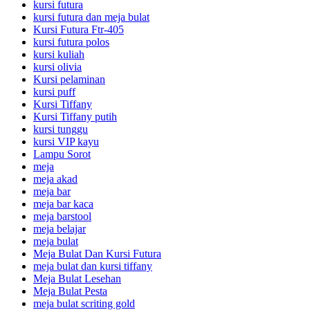
kursi futura
kursi futura dan meja bulat
Kursi Futura Ftr-405
kursi futura polos
kursi kuliah
kursi olivia
Kursi pelaminan
kursi puff
Kursi Tiffany
Kursi Tiffany putih
kursi tunggu
kursi VIP kayu
Lampu Sorot
meja
meja akad
meja bar
meja bar kaca
meja barstool
meja belajar
meja bulat
Meja Bulat Dan Kursi Futura
meja bulat dan kursi tiffany
Meja Bulat Lesehan
Meja Bulat Pesta
meja bulat scriting gold