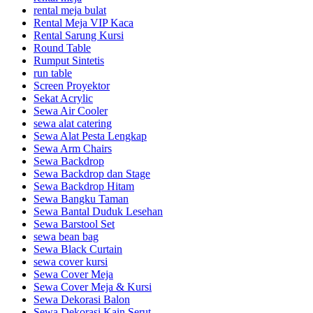
rental meja bulat
Rental Meja VIP Kaca
Rental Sarung Kursi
Round Table
Rumput Sintetis
run table
Screen Proyektor
Sekat Acrylic
Sewa Air Cooler
sewa alat catering
Sewa Alat Pesta Lengkap
Sewa Arm Chairs
Sewa Backdrop
Sewa Backdrop dan Stage
Sewa Backdrop Hitam
Sewa Bangku Taman
Sewa Bantal Duduk Lesehan
Sewa Barstool Set
sewa bean bag
Sewa Black Curtain
sewa cover kursi
Sewa Cover Meja
Sewa Cover Meja & Kursi
Sewa Dekorasi Balon
Sewa Dekorasi Kain Serut