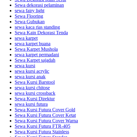
Sewa dekorasi pelaminan
sewa fairy light
Sewa Flooring
Sewa Gubukan
sewa kaca rias standing
Sewa Kain Dekorasi Tenda
sewa karpet
sewa karpet buana
Sewa Karpet Mushola
sewa karpet permadani
Sewa Karpet sajadah
sewa kursi
sewa kursi acrylic
sewa kursi anak
Sewa Kursi Barstool
sewa kursi chitose
sewa kursi crossback
Sewa Kursi Direktur
sewa kursi futura
Sewa Kursi Futura Cover Gold
Sewa Kursi Futura Cover Ketat
Sewa Kursi Futura Cover Warna
Sewa Kursi Futura FTR-405
Sewa Kursi Futura Stainless