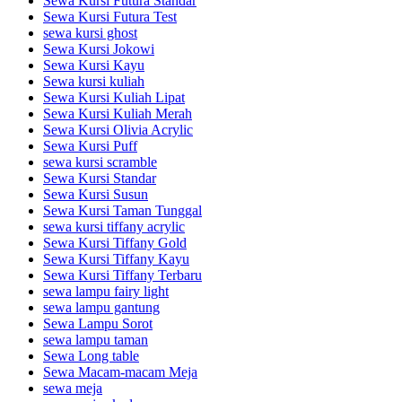
Sewa Kursi Futura Standar
Sewa Kursi Futura Test
sewa kursi ghost
Sewa Kursi Jokowi
Sewa Kursi Kayu
Sewa kursi kuliah
Sewa Kursi Kuliah Lipat
Sewa Kursi Kuliah Merah
Sewa Kursi Olivia Acrylic
Sewa Kursi Puff
sewa kursi scramble
Sewa Kursi Standar
Sewa Kursi Susun
Sewa Kursi Taman Tunggal
sewa kursi tiffany acrylic
Sewa Kursi Tiffany Gold
Sewa Kursi Tiffany Kayu
Sewa Kursi Tiffany Terbaru
sewa lampu fairy light
sewa lampu gantung
Sewa Lampu Sorot
sewa lampu taman
Sewa Long table
Sewa Macam-macam Meja
sewa meja