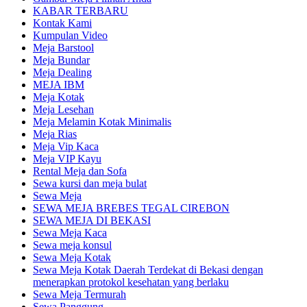
KABAR TERBARU
Kontak Kami
Kumpulan Video
Meja Barstool
Meja Bundar
Meja Dealing
MEJA IBM
Meja Kotak
Meja Lesehan
Meja Melamin Kotak Minimalis
Meja Rias
Meja Vip Kaca
Meja VIP Kayu
Rental Meja dan Sofa
Sewa kursi dan meja bulat
Sewa Meja
SEWA MEJA BREBES TEGAL CIREBON
SEWA MEJA DI BEKASI
Sewa Meja Kaca
Sewa meja konsul
Sewa Meja Kotak
Sewa Meja Kotak Daerah Terdekat di Bekasi dengan
menerapkan protokol kesehatan yang berlaku
Sewa Meja Termurah
Sewa Panggung