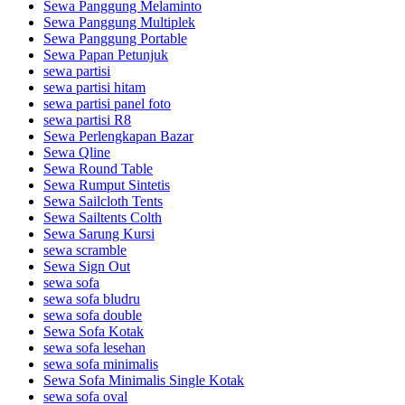
Sewa Panggung Melaminto
Sewa Panggung Multiplek
Sewa Panggung Portable
Sewa Papan Petunjuk
sewa partisi
sewa partisi hitam
sewa partisi panel foto
sewa partisi R8
Sewa Perlengkapan Bazar
Sewa Qline
Sewa Round Table
Sewa Rumput Sintetis
Sewa Sailcloth Tents
Sewa Sailtents Colth
Sewa Sarung Kursi
sewa scramble
Sewa Sign Out
sewa sofa
sewa sofa bludru
sewa sofa double
Sewa Sofa Kotak
sewa sofa lesehan
sewa sofa minimalis
Sewa Sofa Minimalis Single Kotak
sewa sofa oval