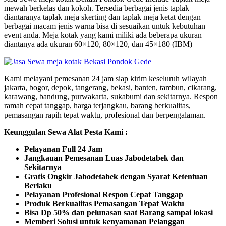
mewah berkelas dan kokoh. Tersedia berbagai jenis taplak
diantaranya taplak meja skerting dan taplak meja ketat dengan
berbagai macam jenis warna bisa di sesuaikan untuk kebutuhan
event anda. Meja kotak yang kami miliki ada beberapa ukuran
diantanya ada ukuran 60×120, 80×120, dan 45×180 (IBM)
Kami melayani pemesanan 24 jam siap kirim keseluruh wilayah
jakarta, bogor, depok, tangerang, bekasi, banten, tambun, cikarang,
karawang, bandung, purwakarta, sukabumi dan sekitarnya. Respon
ramah cepat tanggap, harga terjangkau, barang berkualitas,
pemasangan rapih tepat waktu, profesional dan berpengalaman.
Keunggulan Sewa Alat Pesta Kami :
Pelayanan Full 24 Jam
Jangkauan Pemesanan Luas Jabodetabek dan
Sekitarnya
Gratis Ongkir Jabodetabek dengan Syarat Ketentuan
Berlaku
Pelayanan Profesional Respon Cepat Tanggap
Produk Berkualitas Pemasangan Tepat Waktu
Bisa Dp 50% dan pelunasan saat Barang sampai lokasi
Memberi Solusi untuk kenyamanan Pelanggan