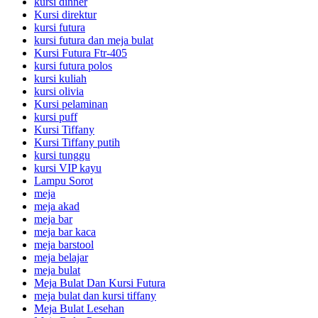
kursi dinner
Kursi direktur
kursi futura
kursi futura dan meja bulat
Kursi Futura Ftr-405
kursi futura polos
kursi kuliah
kursi olivia
Kursi pelaminan
kursi puff
Kursi Tiffany
Kursi Tiffany putih
kursi tunggu
kursi VIP kayu
Lampu Sorot
meja
meja akad
meja bar
meja bar kaca
meja barstool
meja belajar
meja bulat
Meja Bulat Dan Kursi Futura
meja bulat dan kursi tiffany
Meja Bulat Lesehan