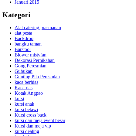
Januari 2015
Kategori
Alat catering prasmanan
alat pesta
Backdrop
bangku taman
Barstool
Blower mistyfan
Dekorasi Pernikahan
Gong Peresmian
Gubukan
Gunting Pita Peresmian
kaca berhias
Kaca rias
Kotak Angpao
kursi
kursi anak
kursi betawi
Kursi cross back
kursi dan meja event besar
Kursi dan meja vip
kursi dealing