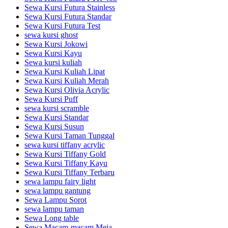
Sewa Kursi Futura Stainless
Sewa Kursi Futura Standar
Sewa Kursi Futura Test
sewa kursi ghost
Sewa Kursi Jokowi
Sewa Kursi Kayu
Sewa kursi kuliah
Sewa Kursi Kuliah Lipat
Sewa Kursi Kuliah Merah
Sewa Kursi Olivia Acrylic
Sewa Kursi Puff
sewa kursi scramble
Sewa Kursi Standar
Sewa Kursi Susun
Sewa Kursi Taman Tunggal
sewa kursi tiffany acrylic
Sewa Kursi Tiffany Gold
Sewa Kursi Tiffany Kayu
Sewa Kursi Tiffany Terbaru
sewa lampu fairy light
sewa lampu gantung
Sewa Lampu Sorot
sewa lampu taman
Sewa Long table
Sewa Macam-macam Meja