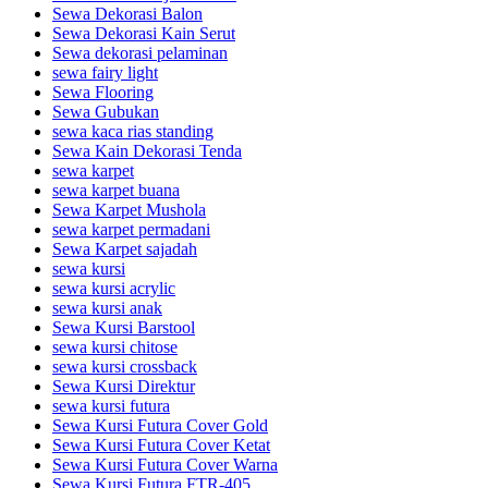
Sewa Dekorasi Balon
Sewa Dekorasi Kain Serut
Sewa dekorasi pelaminan
sewa fairy light
Sewa Flooring
Sewa Gubukan
sewa kaca rias standing
Sewa Kain Dekorasi Tenda
sewa karpet
sewa karpet buana
Sewa Karpet Mushola
sewa karpet permadani
Sewa Karpet sajadah
sewa kursi
sewa kursi acrylic
sewa kursi anak
Sewa Kursi Barstool
sewa kursi chitose
sewa kursi crossback
Sewa Kursi Direktur
sewa kursi futura
Sewa Kursi Futura Cover Gold
Sewa Kursi Futura Cover Ketat
Sewa Kursi Futura Cover Warna
Sewa Kursi Futura FTR-405