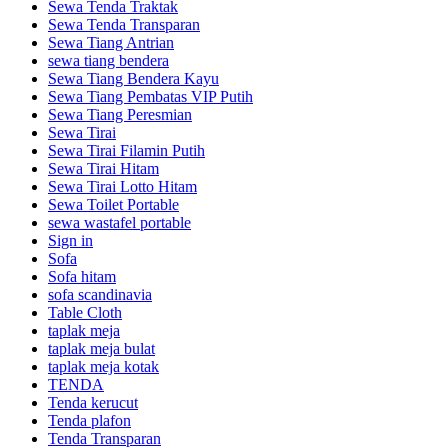
Sewa Tenda Traktak
Sewa Tenda Transparan
Sewa Tiang Antrian
sewa tiang bendera
Sewa Tiang Bendera Kayu
Sewa Tiang Pembatas VIP Putih
Sewa Tiang Peresmian
Sewa Tirai
Sewa Tirai Filamin Putih
Sewa Tirai Hitam
Sewa Tirai Lotto Hitam
Sewa Toilet Portable
sewa wastafel portable
Sign in
Sofa
Sofa hitam
sofa scandinavia
Table Cloth
taplak meja
taplak meja bulat
taplak meja kotak
TENDA
Tenda kerucut
Tenda plafon
Tenda Transparan