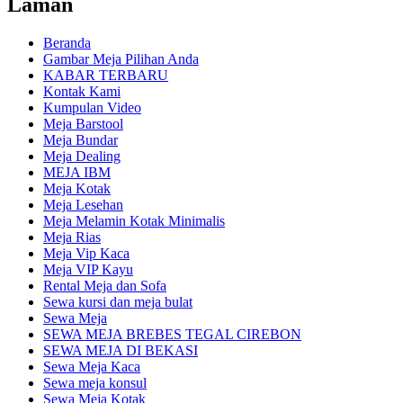
Laman
Beranda
Gambar Meja Pilihan Anda
KABAR TERBARU
Kontak Kami
Kumpulan Video
Meja Barstool
Meja Bundar
Meja Dealing
MEJA IBM
Meja Kotak
Meja Lesehan
Meja Melamin Kotak Minimalis
Meja Rias
Meja Vip Kaca
Meja VIP Kayu
Rental Meja dan Sofa
Sewa kursi dan meja bulat
Sewa Meja
SEWA MEJA BREBES TEGAL CIREBON
SEWA MEJA DI BEKASI
Sewa Meja Kaca
Sewa meja konsul
Sewa Meja Kotak