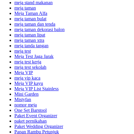
meja stand makanan
meja taman
Meja Taman Alfa
meja taman bulat
meja taman dan tenda
meja taman dekorasi balon
meja taman lipat
meja taman xtra
meja tanda tangan
meja test
Meja Test Jaga Jarak
meja test kerja
meja test sekolah
Meja VIP
meja vip kaca
Meja VIP kayu
Meja VIP List Stainless
Mini Garden
Mistyfan
nomor meja
One Set Barstool
Paket Event Organizer
paket pernikahan
Paket Wedding Organizer
Papan Rambu Petunjuk