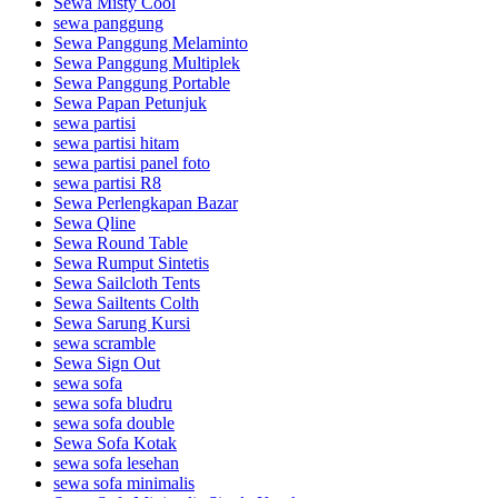
Sewa Misty Cool
sewa panggung
Sewa Panggung Melaminto
Sewa Panggung Multiplek
Sewa Panggung Portable
Sewa Papan Petunjuk
sewa partisi
sewa partisi hitam
sewa partisi panel foto
sewa partisi R8
Sewa Perlengkapan Bazar
Sewa Qline
Sewa Round Table
Sewa Rumput Sintetis
Sewa Sailcloth Tents
Sewa Sailtents Colth
Sewa Sarung Kursi
sewa scramble
Sewa Sign Out
sewa sofa
sewa sofa bludru
sewa sofa double
Sewa Sofa Kotak
sewa sofa lesehan
sewa sofa minimalis