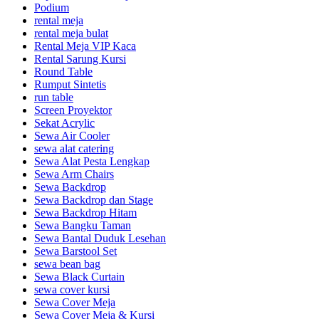
Podium
rental meja
rental meja bulat
Rental Meja VIP Kaca
Rental Sarung Kursi
Round Table
Rumput Sintetis
run table
Screen Proyektor
Sekat Acrylic
Sewa Air Cooler
sewa alat catering
Sewa Alat Pesta Lengkap
Sewa Arm Chairs
Sewa Backdrop
Sewa Backdrop dan Stage
Sewa Backdrop Hitam
Sewa Bangku Taman
Sewa Bantal Duduk Lesehan
Sewa Barstool Set
sewa bean bag
Sewa Black Curtain
sewa cover kursi
Sewa Cover Meja
Sewa Cover Meja & Kursi