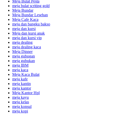
Meja Bulat Pesta
meja bulat scriting gold
Meja Bundar
Meja Bundar Lesehan
Meja Cafe Kaca
meja dan bangku bakso
meja dan kursi
Meja dan kursi anak
meja dan kursi vip
meja dealing
meja dealing kaca
Meja Dinner
meja gubugan
meja gubukan
meja IBM
meja kaca
Meja Kaca Bulat
meja kafe
meja kantin
meja kantor
Meja Kantor Hpl
meja kayu
meja kelas
meja konsul
meja kopi