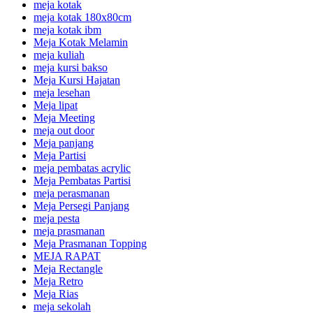
meja kotak
meja kotak 180x80cm
meja kotak ibm
Meja Kotak Melamin
meja kuliah
meja kursi bakso
Meja Kursi Hajatan
meja lesehan
Meja lipat
Meja Meeting
meja out door
Meja panjang
Meja Partisi
meja pembatas acrylic
Meja Pembatas Partisi
meja perasmanan
Meja Persegi Panjang
meja pesta
meja prasmanan
Meja Prasmanan Topping
MEJA RAPAT
Meja Rectangle
Meja Retro
Meja Rias
meja sekolah