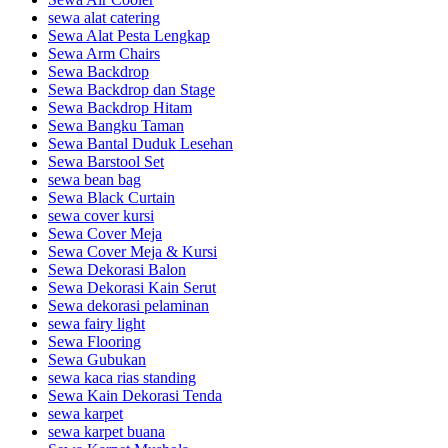
sewa alat catering
Sewa Alat Pesta Lengkap
Sewa Arm Chairs
Sewa Backdrop
Sewa Backdrop dan Stage
Sewa Backdrop Hitam
Sewa Bangku Taman
Sewa Bantal Duduk Lesehan
Sewa Barstool Set
sewa bean bag
Sewa Black Curtain
sewa cover kursi
Sewa Cover Meja
Sewa Cover Meja & Kursi
Sewa Dekorasi Balon
Sewa Dekorasi Kain Serut
Sewa dekorasi pelaminan
sewa fairy light
Sewa Flooring
Sewa Gubukan
sewa kaca rias standing
Sewa Kain Dekorasi Tenda
sewa karpet
sewa karpet buana