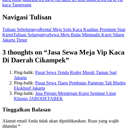
kaca Tangerang
Navigasi Tulisan
Tulisan Sebelumnya
Rental Meja Sofa Kaca Kualitas Premium Siap
Kirim
Tulisan Selanjutnya
Sewa Meja Bulat Minimalis Kursi Silang
Jakarta Timur
3 thoughts on “Jasa Sewa Meja Vip Kaca
Di Daerah Cikampek”
Ping-balik:
Pusat Sewa Tenda Roder Murah Taman Sari
Jakarta
Ping-balik:
Pusat Sewa Tiang Pembatas Pameran Tali Bludru
Eksklusif Jakarta
Ping-balik:
Jasa Pinjam Meminjam Kursi Seminar Lipat
Khusus JABODETABEK
Tinggalkan Balasan
Alamat email Anda tidak akan dipublikasikan.
Ruas yang wajib
ditandai
*