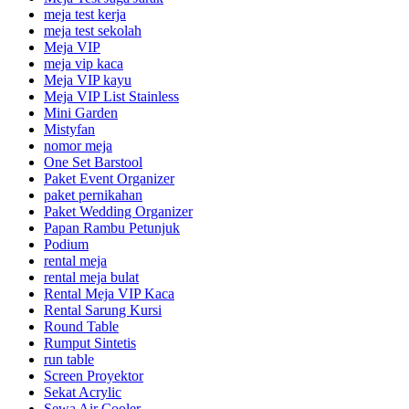
meja test kerja
meja test sekolah
Meja VIP
meja vip kaca
Meja VIP kayu
Meja VIP List Stainless
Mini Garden
Mistyfan
nomor meja
One Set Barstool
Paket Event Organizer
paket pernikahan
Paket Wedding Organizer
Papan Rambu Petunjuk
Podium
rental meja
rental meja bulat
Rental Meja VIP Kaca
Rental Sarung Kursi
Round Table
Rumput Sintetis
run table
Screen Proyektor
Sekat Acrylic
Sewa Air Cooler