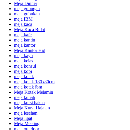
Meja Dinner
meja gubugan
meja gubukan
meja IBM
meja kaca
Meja Kaca Bulat
meja kafe
meja kantin
meja kantor
Meja Kantor Hpl
meja kayu
meja kelas
meja konsul
meja kopi
meja kotak
meja kotak 180x80cm
meja kotak ibm
Meja Kotak Melamin
meja kuliah
meja kursi bakso
Meja Kursi Hajatan
meja lesehan
Meja lipat
Meja Meeting
meja out door