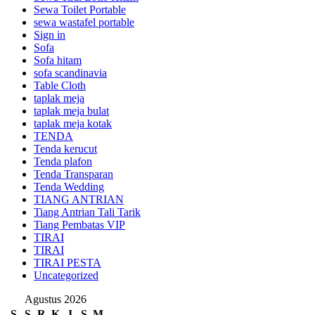
Sewa Toilet Portable
sewa wastafel portable
Sign in
Sofa
Sofa hitam
sofa scandinavia
Table Cloth
taplak meja
taplak meja bulat
taplak meja kotak
TENDA
Tenda kerucut
Tenda plafon
Tenda Transparan
Tenda Wedding
TIANG ANTRIAN
Tiang Antrian Tali Tarik
Tiang Pembatas VIP
TIRAI
TIRAI
TIRAI PESTA
Uncategorized
Agustus 2026
S
S
R
K
J
S
M