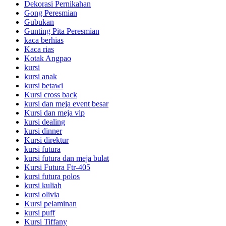
Dekorasi Pernikahan
Gong Peresmian
Gubukan
Gunting Pita Peresmian
kaca berhias
Kaca rias
Kotak Angpao
kursi
kursi anak
kursi betawi
Kursi cross back
kursi dan meja event besar
Kursi dan meja vip
kursi dealing
kursi dinner
Kursi direktur
kursi futura
kursi futura dan meja bulat
Kursi Futura Ftr-405
kursi futura polos
kursi kuliah
kursi olivia
Kursi pelaminan
kursi puff
Kursi Tiffany