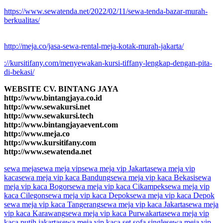
https://www.sewatenda.net/2022/02/11/sewa-tenda-bazar-murah-
berkualitas/
http://meja.co/jasa-sewa-rental-meja-kotak-murah-jakarta/
://kursitifany.com/menyewakan-kursi-tiffany-lengkap-dengan-pita-
di-bekasi/
WEBSITE CV. BINTANG JAYA
http://www.bintangjaya.co.id
http://www.sewakursi.net
http://www.sewakursi.tech
http://www.bintangjayaevent.com
http://www.meja.co
http://www.kursitifany.com
http://www.sewatenda.net
sewa meja
sewa meja vip
sewa meja vip Jakarta
sewa meja vip
kaca
sewa meja vip kaca Bandung
sewa meja vip kaca Bekasi
sewa
meja vip kaca Bogor
sewa meja vip kaca Cikampek
sewa meja vip
kaca Cilegon
sewa meja vip kaca Depok
sewa meja vip kaca Depok
sewa meja vip kaca Tangerang
sewa meja vip kaca Jakarta
sewa meja
vip kaca Karawang
sewa meja vip kaca Purwakarta
sewa meja vip
kaca putih jakarta
sewa meja vip kaca set sofa single
sewa meja vip