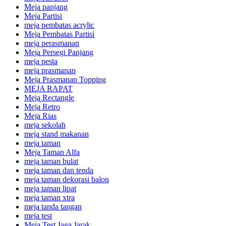
Meja panjang
Meja Partisi
meja pembatas acrylic
Meja Pembatas Partisi
meja perasmanan
Meja Persegi Panjang
meja pesta
meja prasmanan
Meja Prasmanan Topping
MEJA RAPAT
Meja Rectangle
Meja Retro
Meja Rias
meja sekolah
meja stand makanan
meja taman
Meja Taman Alfa
meja taman bulat
meja taman dan tenda
meja taman dekorasi balon
meja taman lipat
meja taman xtra
meja tanda tangan
meja test
Meja Test Jaga Jarak