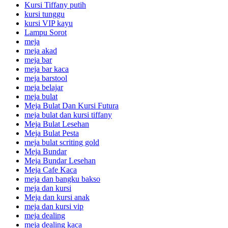
Kursi Tiffany putih
kursi tunggu
kursi VIP kayu
Lampu Sorot
meja
meja akad
meja bar
meja bar kaca
meja barstool
meja belajar
meja bulat
Meja Bulat Dan Kursi Futura
meja bulat dan kursi tiffany
Meja Bulat Lesehan
Meja Bulat Pesta
meja bulat scriting gold
Meja Bundar
Meja Bundar Lesehan
Meja Cafe Kaca
meja dan bangku bakso
meja dan kursi
Meja dan kursi anak
meja dan kursi vip
meja dealing
meja dealing kaca