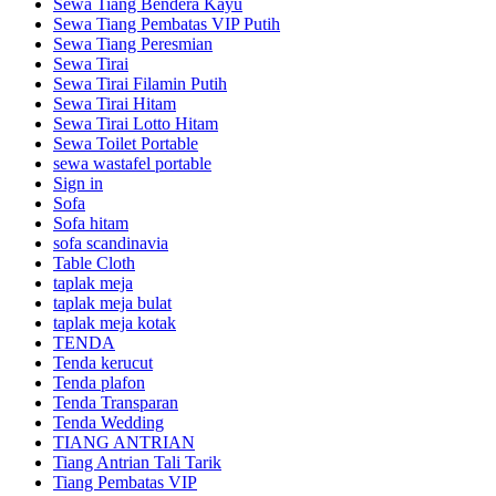
Sewa Tiang Bendera Kayu
Sewa Tiang Pembatas VIP Putih
Sewa Tiang Peresmian
Sewa Tirai
Sewa Tirai Filamin Putih
Sewa Tirai Hitam
Sewa Tirai Lotto Hitam
Sewa Toilet Portable
sewa wastafel portable
Sign in
Sofa
Sofa hitam
sofa scandinavia
Table Cloth
taplak meja
taplak meja bulat
taplak meja kotak
TENDA
Tenda kerucut
Tenda plafon
Tenda Transparan
Tenda Wedding
TIANG ANTRIAN
Tiang Antrian Tali Tarik
Tiang Pembatas VIP