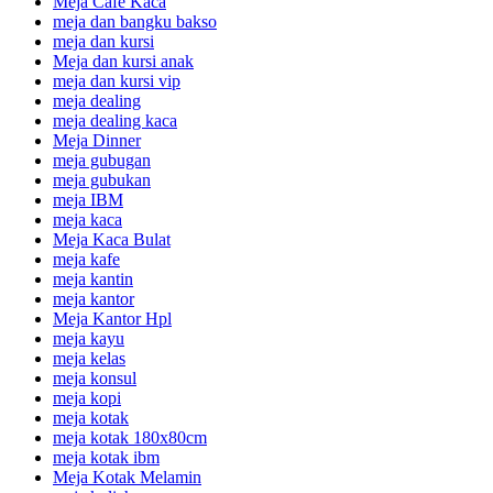
Meja Cafe Kaca
meja dan bangku bakso
meja dan kursi
Meja dan kursi anak
meja dan kursi vip
meja dealing
meja dealing kaca
Meja Dinner
meja gubugan
meja gubukan
meja IBM
meja kaca
Meja Kaca Bulat
meja kafe
meja kantin
meja kantor
Meja Kantor Hpl
meja kayu
meja kelas
meja konsul
meja kopi
meja kotak
meja kotak 180x80cm
meja kotak ibm
Meja Kotak Melamin