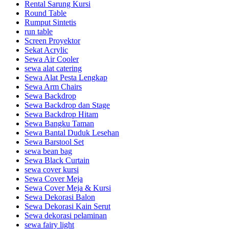
Rental Sarung Kursi
Round Table
Rumput Sintetis
run table
Screen Proyektor
Sekat Acrylic
Sewa Air Cooler
sewa alat catering
Sewa Alat Pesta Lengkap
Sewa Arm Chairs
Sewa Backdrop
Sewa Backdrop dan Stage
Sewa Backdrop Hitam
Sewa Bangku Taman
Sewa Bantal Duduk Lesehan
Sewa Barstool Set
sewa bean bag
Sewa Black Curtain
sewa cover kursi
Sewa Cover Meja
Sewa Cover Meja & Kursi
Sewa Dekorasi Balon
Sewa Dekorasi Kain Serut
Sewa dekorasi pelaminan
sewa fairy light