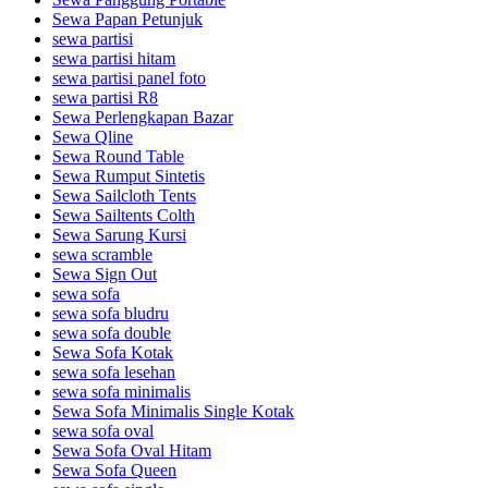
Sewa Papan Petunjuk
sewa partisi
sewa partisi hitam
sewa partisi panel foto
sewa partisi R8
Sewa Perlengkapan Bazar
Sewa Qline
Sewa Round Table
Sewa Rumput Sintetis
Sewa Sailcloth Tents
Sewa Sailtents Colth
Sewa Sarung Kursi
sewa scramble
Sewa Sign Out
sewa sofa
sewa sofa bludru
sewa sofa double
Sewa Sofa Kotak
sewa sofa lesehan
sewa sofa minimalis
Sewa Sofa Minimalis Single Kotak
sewa sofa oval
Sewa Sofa Oval Hitam
Sewa Sofa Queen