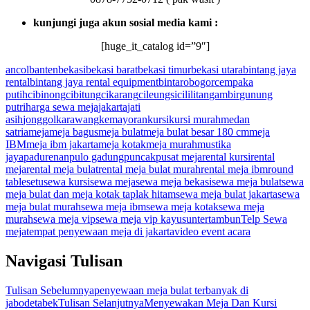
kunjungi juga akun sosial media kami :
[huge_it_catalog id=”9″]
ancol
banten
bekasi
bekasi barat
bekasi timur
bekasi utara
bintang jaya
rental
bintang jaya rental equipment
bintaro
bogor
cempaka
putih
cibinong
cibitung
cikarang
cileungsi
cililitan
gambir
gunung
putri
harga sewa meja
jakarta
jati
asih
jonggol
karawang
kemayoran
kursi
kursi murah
medan
satria
meja
meja bagus
meja bulat
meja bulat besar 180 cm
meja
IBM
meja ibm jakarta
meja kotak
meja murah
mustika
jaya
padurenan
pulo gadung
puncak
pusat meja
rental kursi
rental
meja
rental meja bulat
rental meja bulat murah
rental meja ibm
round
table
setu
sewa kursi
sewa meja
sewa meja bekasi
sewa meja bulat
sewa
meja bulat dan meja kotak taplak hitam
sewa meja bulat jakarta
sewa
meja bulat murah
sewa meja ibm
sewa meja kotak
sewa meja
murah
sewa meja vip
sewa meja vip kayu
sunter
tambun
Telp Sewa
meja
tempat penyewaan meja di jakarta
video event acara
Navigasi Tulisan
Tulisan Sebelumnya
penyewaan meja bulat terbanyak di
jabodetabek
Tulisan Selanjutnya
Menyewakan Meja Dan Kursi