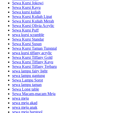
Sewa Kursi Jokowi
Sewa Kursi Kayu
Sewa kursi kuliah
Sewa Kursi Kuliah Lipat
Sewa Kursi Kuliah Merah
Sewa Kursi Olivia Acrylic
Sewa Kursi Puff
sewa kursi scramble
Sewa Kursi Standar
Sewa Kursi Susun
Sewa Kursi Taman Tunggal
sewa kursi tiffany acrylic
Sewa Kursi Tiffany Gold
Sewa Kursi Tiffany Kayu
Sewa Kursi Tiffany Terbaru
sewa lampu fairy light
sewa lampu gantung
Sewa Lampu Sorot
sewa lampu taman
Sewa Long table
Sewa Macam-macam Meja
sewa meja
sewa meja akad
sewa meja anak
sewa meja barstool