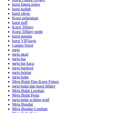
kursi futura polos
kursi kuliah
kursi olivia
Kursi pelaminan
kursi puff
Kursi Tiffany
Kursi Tiffany putih
kursi tunggu
kursi VIP kayu
Lampu Sorot
meja
meja akad
meja bar
meja bar kaca
meja barstool
meja belajar
meja bulat
Meja Bulat Dan Kursi Futura
meja bulat dan kursi tiffany
Meja Bulat Lesehan
Meja Bulat Pesta
meja bulat scriting gold
Meja Bundar
Meja Bundar Lesehan