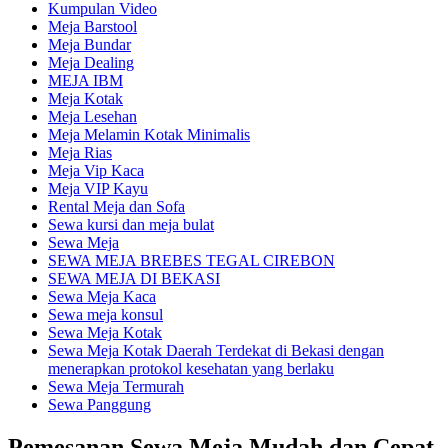
Kumpulan Video
Meja Barstool
Meja Bundar
Meja Dealing
MEJA IBM
Meja Kotak
Meja Lesehan
Meja Melamin Kotak Minimalis
Meja Rias
Meja Vip Kaca
Meja VIP Kayu
Rental Meja dan Sofa
Sewa kursi dan meja bulat
Sewa Meja
SEWA MEJA BREBES TEGAL CIREBON
SEWA MEJA DI BEKASI
Sewa Meja Kaca
Sewa meja konsul
Sewa Meja Kotak
Sewa Meja Kotak Daerah Terdekat di Bekasi dengan
menerapkan protokol kesehatan yang berlaku
Sewa Meja Termurah
Sewa Panggung
Pemesanan Sewa Meja Mudah dan Cepat