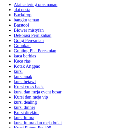
Alat catering prasmanan
alat pesta
Backdrop
bangku taman
Barstool
Blower mistyfan
Dekorasi Pernikahan
Gong Peresmian
Gubukan
Gunting Pita Peresmian
kaca berhias
Kaca rias
Kotak Angpao
kursi
kursi anak
kursi betawi
Kursi cross back
kursi dan meja event besar
Kursi dan meja vip
kursi dealing
kursi dinner
Kursi direktur
kursi futura
kursi futura dan meja bulat
Kursi Futura Ftr-405