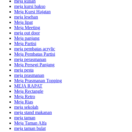
meja kuliah
meja kursi bakso
Meja Kursi Hajatan
meja lesehan
Meja lipat
Meja Meeting
meja out door
Meja panjang
Meja Partisi
meja pembatas acrylic
Meja Pembatas Partisi
meja perasmanan
Meja Persegi Panjang
meja pesta
meja prasmanan
Meja Prasmanan Topping
MEJA RAPAT
Meja Rectangle
Meja Retro
Meja Rias
meja sekolah
meja stand makanan
meja taman
Meja Taman Alfa
meja taman bulat