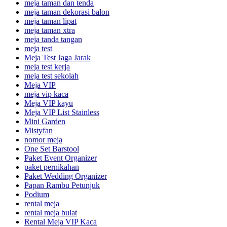
meja taman dan tenda
meja taman dekorasi balon
meja taman lipat
meja taman xtra
meja tanda tangan
meja test
Meja Test Jaga Jarak
meja test kerja
meja test sekolah
Meja VIP
meja vip kaca
Meja VIP kayu
Meja VIP List Stainless
Mini Garden
Mistyfan
nomor meja
One Set Barstool
Paket Event Organizer
paket pernikahan
Paket Wedding Organizer
Papan Rambu Petunjuk
Podium
rental meja
rental meja bulat
Rental Meja VIP Kaca