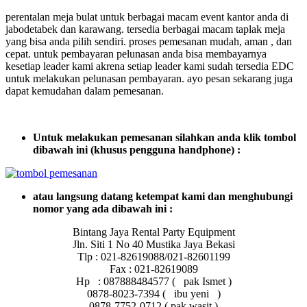
perentalan meja bulat untuk berbagai macam event kantor anda di
jabodetabek dan karawang. tersedia berbagai macam taplak meja
yang bisa anda pilih sendiri. proses pemesanan mudah, aman , dan
cepat. untuk pembayaran pelunasan anda bisa membayarnya
kesetiap leader kami akrena setiap leader kami sudah tersedia EDC
untuk melakukan pelunasan pembayaran. ayo pesan sekarang juga
dapat kemudahan dalam pemesanan.
Untuk melakukan pemesanan silahkan anda klik tombol
dibawah ini (khusus pengguna handphone) :
atau langsung datang ketempat kami dan menghubungi
nomor yang ada dibawah ini :
Bintang Jaya Rental Party Equipment
Jln. Siti 1 No 40 Mustika Jaya Bekasi
Tlp : 021-82619088/021-82601199
Fax : 021-82619089
Hp : 087888484577 ( pak Ismet )
0878-8023-7394 ( ibu yeni )
0878-7752-0712 ( pak wasit )