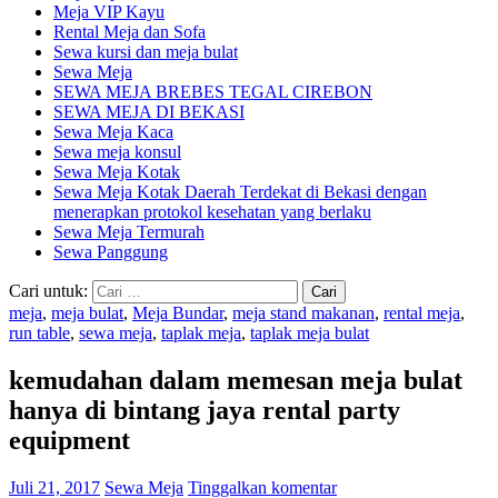
Meja VIP Kayu
Rental Meja dan Sofa
Sewa kursi dan meja bulat
Sewa Meja
SEWA MEJA BREBES TEGAL CIREBON
SEWA MEJA DI BEKASI
Sewa Meja Kaca
Sewa meja konsul
Sewa Meja Kotak
Sewa Meja Kotak Daerah Terdekat di Bekasi dengan
menerapkan protokol kesehatan yang berlaku
Sewa Meja Termurah
Sewa Panggung
Cari untuk:
meja
,
meja bulat
,
Meja Bundar
,
meja stand makanan
,
rental meja
,
run table
,
sewa meja
,
taplak meja
,
taplak meja bulat
kemudahan dalam memesan meja bulat
hanya di bintang jaya rental party
equipment
Juli 21, 2017
Sewa Meja
Tinggalkan komentar