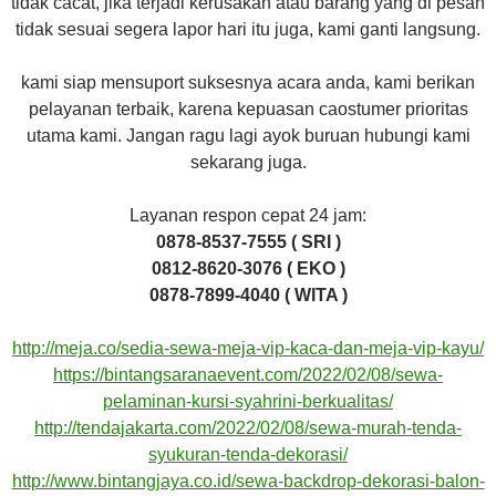
tidak cacat, jika terjadi kerusakan atau barang yang di pesan
tidak sesuai segera lapor hari itu juga, kami ganti langsung.
kami siap mensuport suksesnya acara anda, kami berikan
pelayanan terbaik, karena kepuasan caostumer prioritas
utama kami. Jangan ragu lagi ayok buruan hubungi kami
sekarang juga.
Layanan respon cepat 24 jam:
0878-8537-7555 ( SRI )
0812-8620-3076 ( EKO )
0878-7899-4040 ( WITA )
http://meja.co/sedia-sewa-meja-vip-kaca-dan-meja-vip-kayu/
https://bintangsaranaevent.com/2022/02/08/sewa-
pelaminan-kursi-syahrini-berkualitas/
http://tendajakarta.com/2022/02/08/sewa-murah-tenda-
syukuran-tenda-dekorasi/
http://www.bintangjaya.co.id/sewa-backdrop-dekorasi-balon-