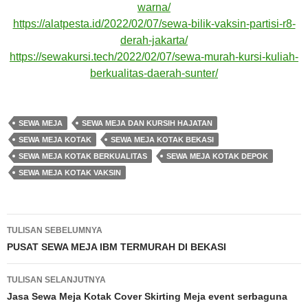
warna/
https://alatpesta.id/2022/02/07/sewa-bilik-vaksin-partisi-r8-
derah-jakarta/
https://sewakursi.tech/2022/02/07/sewa-murah-kursi-kuliah-
berkualitas-daerah-sunter/
SEWA MEJA
SEWA MEJA DAN KURSIH HAJATAN
SEWA MEJA KOTAK
SEWA MEJA KOTAK BEKASI
SEWA MEJA KOTAK BERKUALITAS
SEWA MEJA KOTAK DEPOK
SEWA MEJA KOTAK VAKSIN
Navigasi
TULISAN SEBELUMNYA
Tulisan
PUSAT SEWA MEJA IBM TERMURAH DI BEKASI
TULISAN SELANJUTNYA
Jasa Sewa Meja Kotak Cover Skirting Meja event serbaguna