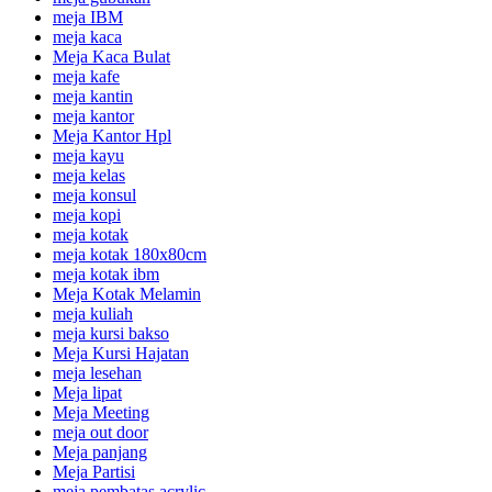
meja IBM
meja kaca
Meja Kaca Bulat
meja kafe
meja kantin
meja kantor
Meja Kantor Hpl
meja kayu
meja kelas
meja konsul
meja kopi
meja kotak
meja kotak 180x80cm
meja kotak ibm
Meja Kotak Melamin
meja kuliah
meja kursi bakso
Meja Kursi Hajatan
meja lesehan
Meja lipat
Meja Meeting
meja out door
Meja panjang
Meja Partisi
meja pembatas acrylic