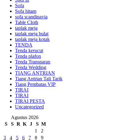
Sofa
Sofa hitam
sofa scandinavia
Table Cloth
taplak meja
taplak meja bulat
taplak meja kotak
TENDA
Tenda kerucut
Tenda plafon
Tenda Transparan
Tenda Wedding
TIANG ANTRIAN
Tiang Antrian Tali Tarik
Tiang Pembatas VIP
TIRAI
TIRAI
TIRAI PESTA
Uncategorized
Agustus 2026
S
S
R
K
J
S
M
1
2
3
4
5
6
7
8
9