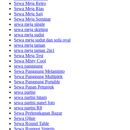
Sewa Meja Retro
Sewa Meja Rias
Sewa Meja Saji
Sewa Meja Seminar
sewa meja single
sewa meja skirting
sewa meja sudut
Sewa meja sudut dan sofa oval
sewa meja taman
sewa meja taman 2in1
Sewa Meja Test
Sewa Misty Cool
sewa panggung
Sewa Panggung Melaminto
Sewa Panggung Multiplek
Sewa Panggung Portable
Sewa Papan Petunjuk
sewa partisi
sewa partisi hitam
sewa partisi panel foto
sewa partisi R8
Sewa Perlengkapan Bazar
Sewa Qline
Sewa Round Table
Sewa Rumput Sintetis