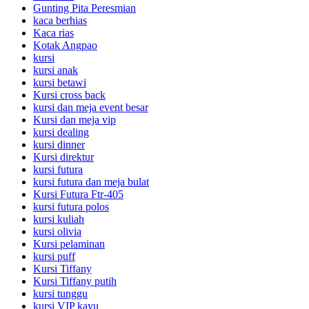
Gunting Pita Peresmian
kaca berhias
Kaca rias
Kotak Angpao
kursi
kursi anak
kursi betawi
Kursi cross back
kursi dan meja event besar
Kursi dan meja vip
kursi dealing
kursi dinner
Kursi direktur
kursi futura
kursi futura dan meja bulat
Kursi Futura Ftr-405
kursi futura polos
kursi kuliah
kursi olivia
Kursi pelaminan
kursi puff
Kursi Tiffany
Kursi Tiffany putih
kursi tunggu
kursi VIP kayu