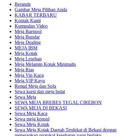
Beranda
Gambar Meja Pilihan Anda
KABAR TERBARU
Kontak Kami
Kumpulan Video
Meja Barstool
Meja Bundar
Meja Dealing
MEJA IBM
Meja Kotak
Meja Lesehan
Meja Melamin Kotak Minimalis
Meja Rias
Meja Vip Kaca
Meja VIP Kayu
Rental Meja dan Sofa
Sewa kursi dan meja bulat
Sewa Meja
SEWA MEJA BREBES TEGAL CIREBON
SEWA MEJA DI BEKASI
Sewa Meja Kaca
Sewa meja konsul
Sewa Meja Kotak
Sewa Meja Kotak Daerah Terdekat di Bekasi dengan
menerapkan protokol kesehatan yang berlaku