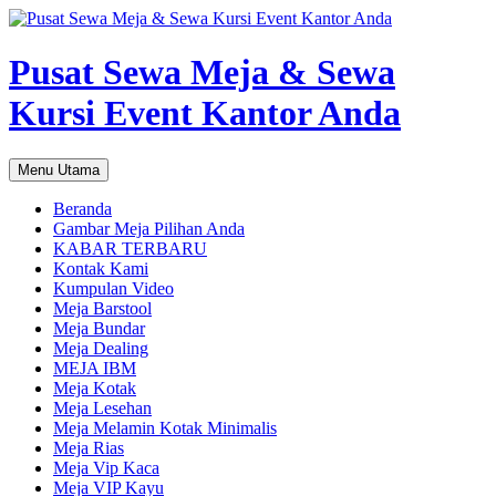
Pusat Sewa Meja & Sewa
Kursi Event Kantor Anda
Cari
Langsung
Menu Utama
ke
isi
Beranda
Gambar Meja Pilihan Anda
KABAR TERBARU
Kontak Kami
Kumpulan Video
Meja Barstool
Meja Bundar
Meja Dealing
MEJA IBM
Meja Kotak
Meja Lesehan
Meja Melamin Kotak Minimalis
Meja Rias
Meja Vip Kaca
Meja VIP Kayu