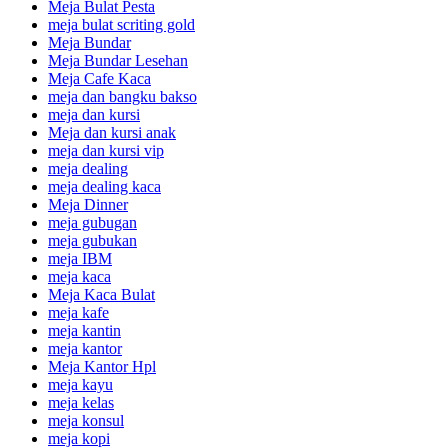
Meja Bulat Pesta
meja bulat scriting gold
Meja Bundar
Meja Bundar Lesehan
Meja Cafe Kaca
meja dan bangku bakso
meja dan kursi
Meja dan kursi anak
meja dan kursi vip
meja dealing
meja dealing kaca
Meja Dinner
meja gubugan
meja gubukan
meja IBM
meja kaca
Meja Kaca Bulat
meja kafe
meja kantin
meja kantor
Meja Kantor Hpl
meja kayu
meja kelas
meja konsul
meja kopi