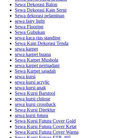
Sewa Dekorasi Balon
Sewa Dekorasi Kain Serut
Sewa dekorasi pelaminan
sewa fairy light
Sewa Flooring
Sewa Gubukan
sewa kaca rias standing
Sewa Kain Dekorasi Tenda
sewa karpet
sewa karpet buana
Sewa Karpet Mushola
sewa karpet permadani
Sewa Karpet sajadah
sewa kursi
sewa kursi acrylic
sewa kursi anak
Sewa Kursi Barstool
sewa kursi chitose
sewa kursi crossback
Sewa Kursi Direktur
sewa kursi futura
Sewa Kursi Futura Cover Gold
Sewa Kursi Futura Cover Ketat
Sewa Kursi Futura Cover Warna
Sewa Kursi Futura FTR-405