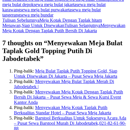
meja bulat depok
sewa meja bulat jakarta
sewa meja bulat
karawang
sewa meja bulat purwakarta
sewa meja bulat
tangerang
sewa meja bundar
Navigasi
Tulisan Sebelumnya
Meja Kotak Dengan Taplak hitam
Menawan,Siap Untuk Disewakan
Tulisan Selanjutnya
Menyewakan
Tulisan
Meja Kotak Dengan Taplak Putih Bersih Di Jakarta
7 thoughts on “Menyewakan Meja Bulat
Taplak Gold Topping Putih Di
Jabodetabek”
Ping-balik:
Meja Bulat Taplak Putih Topping Gold, Siap
Untuk Disewakan Di Jakarta – Pusat Sewa Meja Jakarta
Ping-balik:
Menyewakan Meja Bulat Taplak Merah Di
Jabodetabek |
Ping-balik:
Menyewakan Meja Kotak Dengan Taplak Putih
Bersih Di Jakarta – Pusat Sewa Meja & Sewa Kursi Event
Kantor Anda
Ping-balik:
Menyewakan Meja Kotak Taplak Putih
Berkualitas Standar Hotel – Pusat Sewa Meja Jakarta
Ping-balik:
Barstool Berkualitas Untuk Suksesnya Acara Ada
– Pusat Sewa Barstool Murah Di Jabodetabek,021-82-61-90-
88