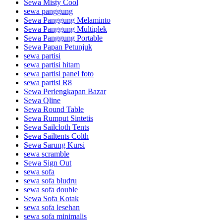
Sewa Misty Cool
sewa panggung
Sewa Panggung Melaminto
Sewa Panggung Multiplek
Sewa Panggung Portable
Sewa Papan Petunjuk
sewa partisi
sewa partisi hitam
sewa partisi panel foto
sewa partisi R8
Sewa Perlengkapan Bazar
Sewa Qline
Sewa Round Table
Sewa Rumput Sintetis
Sewa Sailcloth Tents
Sewa Sailtents Colth
Sewa Sarung Kursi
sewa scramble
Sewa Sign Out
sewa sofa
sewa sofa bludru
sewa sofa double
Sewa Sofa Kotak
sewa sofa lesehan
sewa sofa minimalis