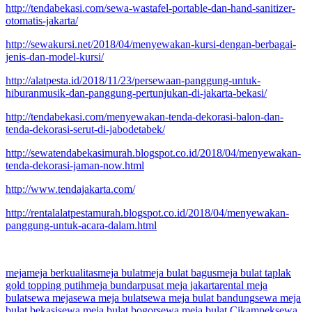
http://tendabekasi.com/sewa-wastafel-portable-dan-hand-sanitizer-
otomatis-jakarta/
http://sewakursi.net/2018/04/menyewakan-kursi-dengan-berbagai-
jenis-dan-model-kursi/
http://alatpesta.id/2018/11/23/persewaan-panggung-untuk-
hiburanmusik-dan-panggung-pertunjukan-di-jakarta-bekasi/
http://tendabekasi.com/menyewakan-tenda-dekorasi-balon-dan-
tenda-dekorasi-serut-di-jabodetabek/
http://sewatendabekasimurah.blogspot.co.id/2018/04/menyewakan-
tenda-dekorasi-jaman-now.html
http://www.tendajakarta.com/
http://rentalalatpestamurah.blogspot.co.id/2018/04/menyewakan-
panggung-untuk-acara-dalam.html
meja
meja berkualitas
meja bulat
meja bulat bagus
meja bulat taplak
gold topping putih
meja bundar
pusat meja jakarta
rental meja
bulat
sewa meja
sewa meja bulat
sewa meja bulat bandung
sewa meja
bulat bekasi
sewa meja bulat bogor
sewa meja bulat Cikampek
sewa