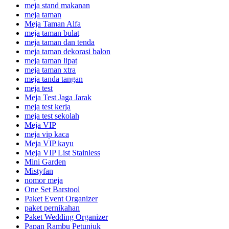
meja stand makanan
meja taman
Meja Taman Alfa
meja taman bulat
meja taman dan tenda
meja taman dekorasi balon
meja taman lipat
meja taman xtra
meja tanda tangan
meja test
Meja Test Jaga Jarak
meja test kerja
meja test sekolah
Meja VIP
meja vip kaca
Meja VIP kayu
Meja VIP List Stainless
Mini Garden
Mistyfan
nomor meja
One Set Barstool
Paket Event Organizer
paket pernikahan
Paket Wedding Organizer
Papan Rambu Petunjuk