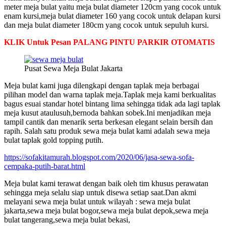
meter meja bulat yaitu meja bulat diameter 120cm yang cocok untuk
enam kursi,meja bulat diameter 160 yang cocok untuk delapan kursi
dan meja bulat diameter 180cm yang cocok untuk sepuluh kursi.
KLIK Untuk Pesan PALANG PINTU PARKIR OTOMATIS
Pusat Sewa Meja Bulat Jakarta
Meja bulat kami juga dilengkapi dengan taplak meja berbagai
pilihan model dan warna taplak meja.Taplak meja kami berkualitas
bagus esuai standar hotel bintang lima sehingga tidak ada lagi taplak
meja kusut ataulusuh,bernoda bahkan sobek.Ini menjadikan meja
tampil cantik dan menarik serta berkesan elegant selain bersih dan
rapih. Salah satu produk sewa meja bulat kami adalah sewa meja
bulat taplak gold topping putih.
https://sofakitamurah.blogspot.com/2020/06/jasa-sewa-sofa-
cempaka-putih-barat.html
Meja bulat kami terawat dengan baik oleh tim khusus perawatan
sehingga meja selalu siap untuk disewa setiap saat.Dan akmi
melayani sewa meja bulat untuk wilayah : sewa meja bulat
jakarta,sewa meja bulat bogor,sewa meja bulat depok,sewa meja
bulat tangerang,sewa meja bulat bekasi,