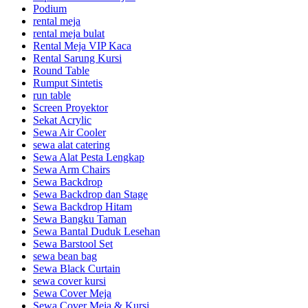
Podium
rental meja
rental meja bulat
Rental Meja VIP Kaca
Rental Sarung Kursi
Round Table
Rumput Sintetis
run table
Screen Proyektor
Sekat Acrylic
Sewa Air Cooler
sewa alat catering
Sewa Alat Pesta Lengkap
Sewa Arm Chairs
Sewa Backdrop
Sewa Backdrop dan Stage
Sewa Backdrop Hitam
Sewa Bangku Taman
Sewa Bantal Duduk Lesehan
Sewa Barstool Set
sewa bean bag
Sewa Black Curtain
sewa cover kursi
Sewa Cover Meja
Sewa Cover Meja & Kursi