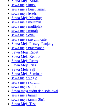
Sewa Meja Kotak
sewa meja kursi
sewa meja kursi taman
sewa meja lesehan
Sewa Meja Meeting
sewa meja melamin
sewa meja multiplek
sewa meja murah
sewa meja oval
sewa meja payung cafe
Sewa Meja Persegi Panjang
sewa meja prasmanan
Sewa Meja Rapat
Sewa Meja Rentro
Sewa Meja Retro
Sewa Meja Rias
Sewa Meja Saji
Sewa Meja Seminar
sewa meja single
sewa meja skirting
sewa meja sudut
Sewa meja sudut dan sofa oval
sewa meja taman
sewa meja taman 2in1
Sewa Meja Test