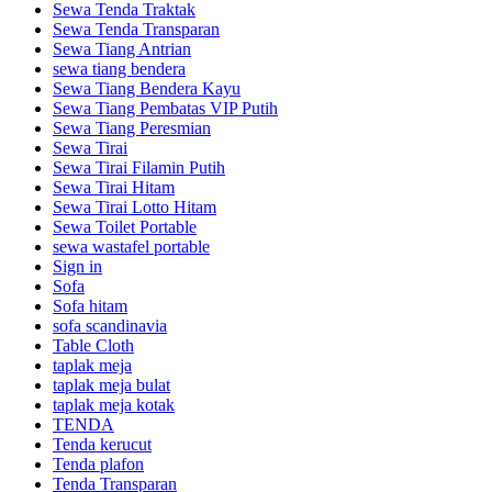
Sewa Tenda Traktak
Sewa Tenda Transparan
Sewa Tiang Antrian
sewa tiang bendera
Sewa Tiang Bendera Kayu
Sewa Tiang Pembatas VIP Putih
Sewa Tiang Peresmian
Sewa Tirai
Sewa Tirai Filamin Putih
Sewa Tirai Hitam
Sewa Tirai Lotto Hitam
Sewa Toilet Portable
sewa wastafel portable
Sign in
Sofa
Sofa hitam
sofa scandinavia
Table Cloth
taplak meja
taplak meja bulat
taplak meja kotak
TENDA
Tenda kerucut
Tenda plafon
Tenda Transparan