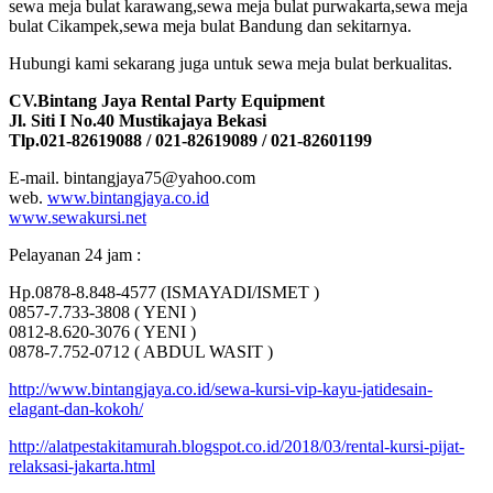
sewa meja bulat karawang,sewa meja bulat purwakarta,sewa meja
bulat Cikampek,sewa meja bulat Bandung dan sekitarnya.
Hubungi kami sekarang juga untuk sewa meja bulat berkualitas.
CV.Bintang Jaya Rental Party Equipment
Jl. Siti I No.40 Mustikajaya Bekasi
Tlp.021-82619088 / 021-82619089 / 021-82601199
E-mail. bintangjaya75@yahoo.com
web.
www.bintangjaya.co.id
www.sewakursi.net
Pelayanan 24 jam :
Hp.0878-8.848-4577 (ISMAYADI/ISMET )
0857-7.733-3808 ( YENI )
0812-8.620-3076 ( YENI )
0878-7.752-0712 ( ABDUL WASIT )
http://www.bintangjaya.co.id/sewa-kursi-vip-kayu-jatidesain-
elagant-dan-kokoh/
http://alatpestakitamurah.blogspot.co.id/2018/03/rental-kursi-pijat-
relaksasi-jakarta.html