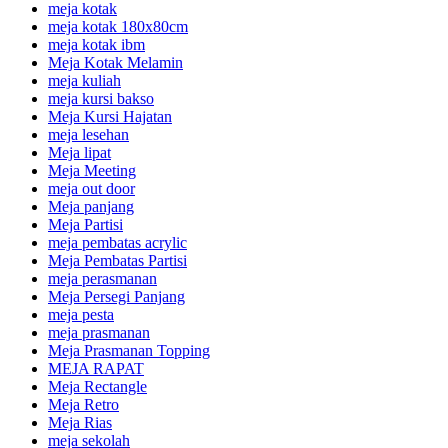
meja kotak
meja kotak 180x80cm
meja kotak ibm
Meja Kotak Melamin
meja kuliah
meja kursi bakso
Meja Kursi Hajatan
meja lesehan
Meja lipat
Meja Meeting
meja out door
Meja panjang
Meja Partisi
meja pembatas acrylic
Meja Pembatas Partisi
meja perasmanan
Meja Persegi Panjang
meja pesta
meja prasmanan
Meja Prasmanan Topping
MEJA RAPAT
Meja Rectangle
Meja Retro
Meja Rias
meja sekolah