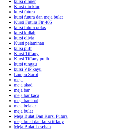
kursi dinner
Kursi direktur
kursi futura
kursi futura dan meja bulat
Kursi Futura Ftr-405
kursi futura polos
kursi kuliah
kursi olivia
Kursi pelaminan
kursi puff
Kursi Tiffany
Kursi Tiffany putih
kursi tunggu
kursi VIP kayu
Lampu Sorot
meja
meja akad
meja bar
meja bar kaca
meja barstool
meja belajar
meja bulat
Meja Bulat Dan Kursi Futura
meja bulat dan kursi tiffany
Meja Bulat Lesehan