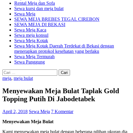
Rental Meja dan Sofa
Sewa kursi dan meja bulat
Sewa Meja
SEWA MEJA BREBES TEGAL CIREBON
SEWA MEJA DI BEKASI
Sewa Meja Kaca
Sewa meja konsul
Sewa Meja Kotak
Sewa Meja Kotak Daerah Terdekat di Bekasi dengan
menerapkan protokol kesehatan yang berlaku
Sewa Meja Termurah
Sewa Panggung
Cari
untuk:
meja
,
meja bulat
Menyewakan Meja Bulat Taplak Gold
Topping Putih Di Jabodetabek
April 2, 2018
Sewa Meja
7 Komentar
Menyewakan Meja Bulat
Kami menyewakan meja bulat dengan beberapa pilihan ukuran dia