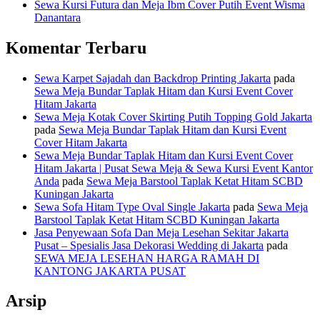
Sewa Kursi Futura dan Meja Ibm Cover Putih Event Wisma
Danantara
Komentar Terbaru
Sewa Karpet Sajadah dan Backdrop Printing Jakarta
pada
Sewa Meja Bundar Taplak Hitam dan Kursi Event Cover
Hitam Jakarta
Sewa Meja Kotak Cover Skirting Putih Topping Gold Jakarta
pada
Sewa Meja Bundar Taplak Hitam dan Kursi Event
Cover Hitam Jakarta
Sewa Meja Bundar Taplak Hitam dan Kursi Event Cover
Hitam Jakarta | Pusat Sewa Meja & Sewa Kursi Event Kantor
Anda
pada
Sewa Meja Barstool Taplak Ketat Hitam SCBD
Kuningan Jakarta
Sewa Sofa Hitam Type Oval Single Jakarta
pada
Sewa Meja
Barstool Taplak Ketat Hitam SCBD Kuningan Jakarta
Jasa Penyewaan Sofa Dan Meja Lesehan Sekitar Jakarta
Pusat – Spesialis Jasa Dekorasi Wedding di Jakarta
pada
SEWA MEJA LESEHAN HARGA RAMAH DI
KANTONG JAKARTA PUSAT
Arsip