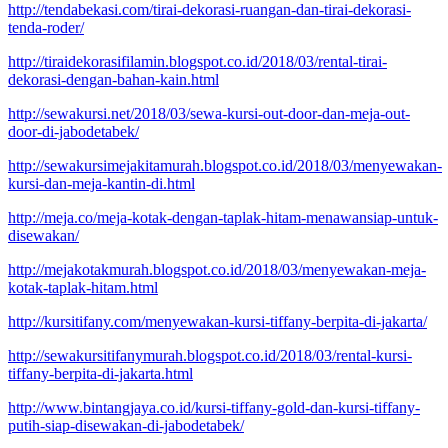
http://tendabekasi.com/tirai-dekorasi-ruangan-dan-tirai-dekorasi-
tenda-roder/
http://tiraidekorasifilamin.blogspot.co.id/2018/03/rental-tirai-
dekorasi-dengan-bahan-kain.html
http://sewakursi.net/2018/03/sewa-kursi-out-door-dan-meja-out-
door-di-jabodetabek/
http://sewakursimejakitamurah.blogspot.co.id/2018/03/menyewakan-
kursi-dan-meja-kantin-di.html
http://meja.co/meja-kotak-dengan-taplak-hitam-menawansiap-untuk-
disewakan/
http://mejakotakmurah.blogspot.co.id/2018/03/menyewakan-meja-
kotak-taplak-hitam.html
http://kursitifany.com/menyewakan-kursi-tiffany-berpita-di-jakarta/
http://sewakursitifanymurah.blogspot.co.id/2018/03/rental-kursi-
tiffany-berpita-di-jakarta.html
http://www.bintangjaya.co.id/kursi-tiffany-gold-dan-kursi-tiffany-
putih-siap-disewakan-di-jabodetabek/