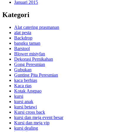
Januari 2015
Kategori
Alat catering prasmanan
alat pesta
Backdrop
bangku taman
Barstool
Blower mistyfan
Dekorasi Pernikahan
Gong Peresmian
Gubukan
Gunting Pita Peresmian
kaca berhias
Kaca rias
Kotak Angpao
kursi
kursi anak
kursi betawi
Kursi cross back
kursi dan meja event besar
Kursi dan meja vip
kursi dealing