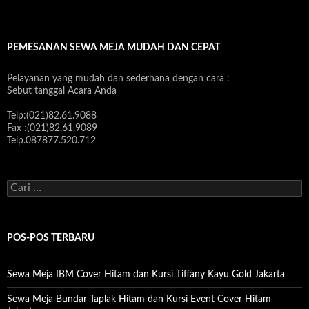
PEMESANAN SEWA MEJA MUDAH DAN CEPAT
Pelayanan yang mudah dan sederhana dengan cara :
Sebut tanggal Acara Anda
Telp:(021)82.61.9088
Fax :(021)82.61.9089
Telp.087877.520.712
C
a
r
i
u
POS-POS TERBARU
n
t
u
Sewa Meja IBM Cover Hitam dan Kursi Tiffany Kayu Gold Jakarta
k
:
Sewa Meja Bundar Taplak Hitam dan Kursi Event Cover Hitam