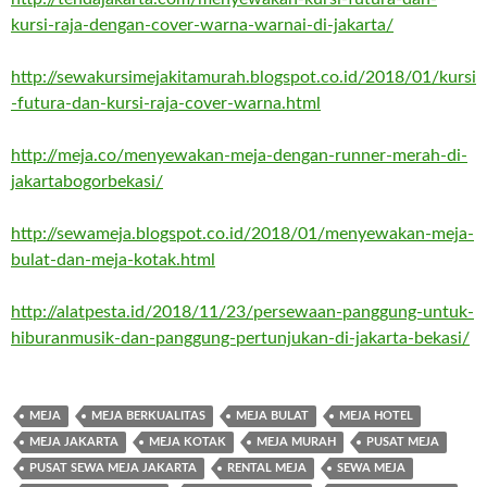
kursi-raja-dengan-cover-warna-warnai-di-jakarta/
http://sewakursimejakitamurah.blogspot.co.id/2018/01/kursi
-futura-dan-kursi-raja-cover-warna.html
http://meja.co/menyewakan-meja-dengan-runner-merah-di-
jakartabogorbekasi/
http://sewameja.blogspot.co.id/2018/01/menyewakan-meja-
bulat-dan-meja-kotak.html
http://alatpesta.id/2018/11/23/persewaan-panggung-untuk-
hiburanmusik-dan-panggung-pertunjukan-di-jakarta-bekasi/
MEJA
MEJA BERKUALITAS
MEJA BULAT
MEJA HOTEL
MEJA JAKARTA
MEJA KOTAK
MEJA MURAH
PUSAT MEJA
PUSAT SEWA MEJA JAKARTA
RENTAL MEJA
SEWA MEJA