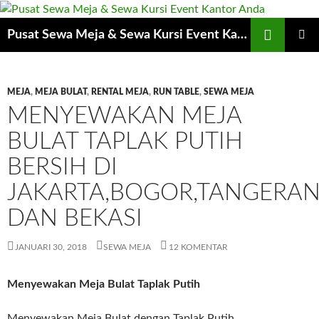
Cari
Pusat Sewa Meja & Sewa Kursi Event Kantor Anda
LANGSUNG
MENU
KE
UTAMA
ISI
MEJA
,
MEJA BULAT
,
RENTAL MEJA
,
RUN TABLE
,
SEWA MEJA
MENYEWAKAN MEJA
BULAT TAPLAK PUTIH
BERSIH DI
JAKARTA,BOGOR,TANGERA
DAN BEKASI
JANUARI 30, 2018
SEWA MEJA
12 KOMENTAR
Menyewakan Meja Bulat Taplak Putih
Menyewakan Meja Bulat dengan Taplak Putih