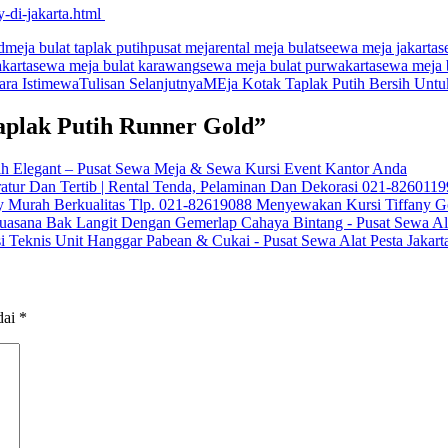
y-di-jakarta.html
d
meja bulat taplak putih
pusat meja
rental meja bulat
seewa meja jakarta
s
akarta
sewa meja bulat karawang
sewa meja bulat purwakarta
sewa meja 
ara Istimewa
Tulisan Selanjutnya
MEja Kotak Taplak Putih Bersih Untu
aplak Putih Runner Gold”
ih Elegant – Pusat Sewa Meja & Sewa Kursi Event Kantor Anda
tur Dan Tertib | Rental Tenda, Pelaminan Dan Dekorasi 021-8260119
y Murah Berkualitas Tlp. 021-82619088 Menyewakan Kursi Tiffany G
asana Bak Langit Dengan Gemerlap Cahaya Bintang - Pusat Sewa Alat
Teknis Unit Hanggar Pabean & Cukai - Pusat Sewa Alat Pesta Jakart
dai
*