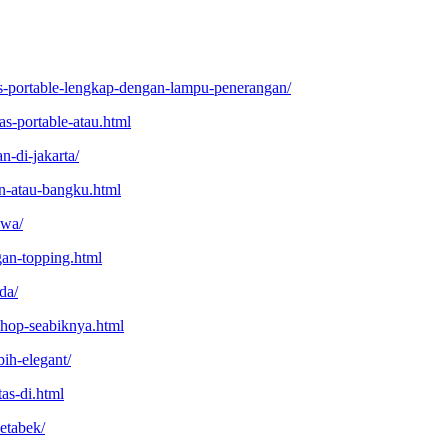
s-portable-lengkap-dengan-lampu-penerangan/
as-portable-atau.html
-di-jakarta/
an-atau-bangku.html
ewa/
gan-topping.html
da/
shop-seabiknya.html
ih-elegant/
tas-di.html
etabek/