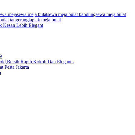
ewa meja
sewa meja bulat
sewa meja bulat bandung
sewa meja bulat
bulat tangerang
taplak meja bulat
k Kesan Lebih Elegant
9
old,Bersih,Rapih,Kokoh Dan Elegant -
 Pesta Jakarta
a