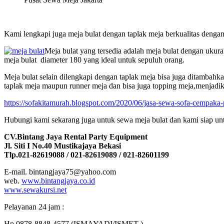
Kami lengkapi juga meja bulat dengan taplak meja berkualitas dengan
Meja bulat yang tersedia adalah meja bulat dengan ukur
meja bulat diameter 180 yang ideal untuk sepuluh orang.
Meja bulat selain dilengkapi dengan taplak meja bisa juga ditambahk
taplak meja maupun runner meja dan bisa juga topping meja,menjadika
https://sofakitamurah.blogspot.com/2020/06/jasa-sewa-sofa-cempaka-p
Hubungi kami sekarang juga untuk sewa meja bulat dan kami siap un
CV.Bintang Jaya Rental Party Equipment
Jl. Siti I No.40 Mustikajaya Bekasi
Tlp.021-82619088 / 021-82619089 / 021-82601199
E-mail. bintangjaya75@yahoo.com
web.
www.bintangjaya.co.id
www.sewakursi.net
Pelayanan 24 jam :
Hp.0878-8848-4577 (ISMAYADI/ISMET )