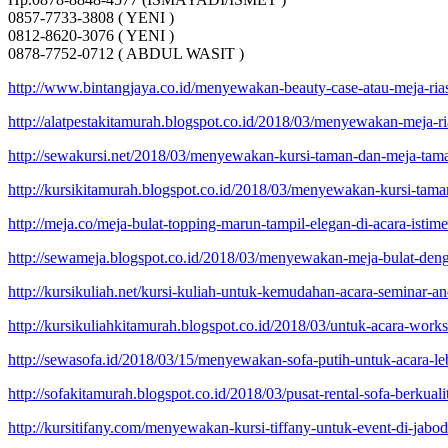
0857-7733-3808 ( YENI )
0812-8620-3076 ( YENI )
0878-7752-0712 ( ABDUL WASIT )
http://www.bintangjaya.co.id/menyewakan-beauty-case-atau-meja-ria
http://alatpestakitamurah.blogspot.co.id/2018/03/menyewakan-meja-ri
http://sewakursi.net/2018/03/menyewakan-kursi-taman-dan-meja-taman
http://kursikitamurah.blogspot.co.id/2018/03/menyewakan-kursi-tam
http://meja.co/meja-bulat-topping-marun-tampil-elegan-di-acara-istim
http://sewameja.blogspot.co.id/2018/03/menyewakan-meja-bulat-den
http://kursikuliah.net/kursi-kuliah-untuk-kemudahan-acara-seminar-an
http://kursikuliahkitamurah.blogspot.co.id/2018/03/untuk-acara-work
http://sewasofa.id/2018/03/15/menyewakan-sofa-putih-untuk-acara-leb
http://sofakitamurah.blogspot.co.id/2018/03/pusat-rental-sofa-berkuali
http://kursitifany.com/menyewakan-kursi-tiffany-untuk-event-di-jabod