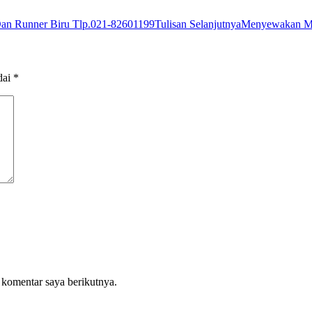
an Runner Biru Tlp.021-82601199
Tulisan Selanjutnya
Menyewakan Me
dai
*
 komentar saya berikutnya.