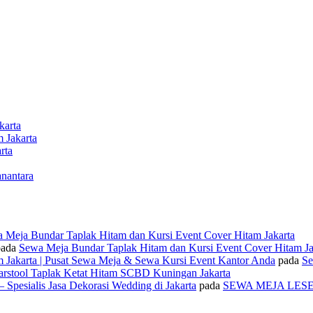
karta
 Jakarta
rta
nantara
 Meja Bundar Taplak Hitam dan Kursi Event Cover Hitam Jakarta
ada
Sewa Meja Bundar Taplak Hitam dan Kursi Event Cover Hitam Ja
 Jakarta | Pusat Sewa Meja & Sewa Kursi Event Kantor Anda
pada
Se
rstool Taplak Ketat Hitam SCBD Kuningan Jakarta
 Spesialis Jasa Dekorasi Wedding di Jakarta
pada
SEWA MEJA LES