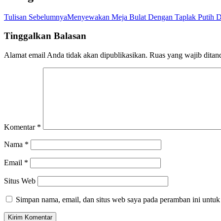
Tulisan Sebelumnya
Menyewakan Meja Bulat Dengan Taplak Putih D
Tinggalkan Balasan
Alamat email Anda tidak akan dipublikasikan.
Ruas yang wajib ditan
Komentar
*
Nama
*
Email
*
Situs Web
Simpan nama, email, dan situs web saya pada peramban ini untuk