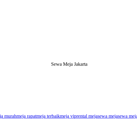
Sewa Meja Jakarta
ja murah
meja rapat
meja terbaik
meja vip
rental meja
sewa meja
sewa meja