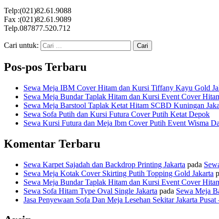
Telp:(021)82.61.9088
Fax :(021)82.61.9089
Telp.087877.520.712
Cari untuk:
Pos-pos Terbaru
Sewa Meja IBM Cover Hitam dan Kursi Tiffany Kayu Gold Ja
Sewa Meja Bundar Taplak Hitam dan Kursi Event Cover Hitam
Sewa Meja Barstool Taplak Ketat Hitam SCBD Kuningan Jaka
Sewa Sofa Putih dan Kursi Futura Cover Putih Ketat Depok
Sewa Kursi Futura dan Meja Ibm Cover Putih Event Wisma Da
Komentar Terbaru
Sewa Karpet Sajadah dan Backdrop Printing Jakarta
pada
Sewa
Sewa Meja Kotak Cover Skirting Putih Topping Gold Jakarta
p
Sewa Meja Bundar Taplak Hitam dan Kursi Event Cover Hitam
Sewa Sofa Hitam Type Oval Single Jakarta
pada
Sewa Meja Ba
Jasa Penyewaan Sofa Dan Meja Lesehan Sekitar Jakarta Pusat –