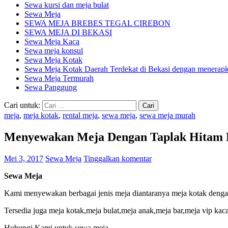
Sewa kursi dan meja bulat
Sewa Meja
SEWA MEJA BREBES TEGAL CIREBON
SEWA MEJA DI BEKASI
Sewa Meja Kaca
Sewa meja konsul
Sewa Meja Kotak
Sewa Meja Kotak Daerah Terdekat di Bekasi dengan menerapka
Sewa Meja Termurah
Sewa Panggung
Cari untuk:
meja
,
meja kotak
,
rental meja
,
sewa meja
,
sewa meja murah
Menyewakan Meja Dengan Taplak Hitam 
Mei 3, 2017
Sewa Meja
Tinggalkan komentar
Sewa Meja
Kami menyewakan berbagai jenis meja diantaranya meja kotak dengan 
Tersedia juga meja kotak,meja bulat,meja anak,meja bar,meja vip ka
Hubungi Kami untuk sewa meja.