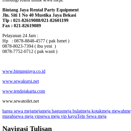
Bintang Jaya Rental Party Equipment
Jln. Siti 1 No 40 Mustika Jaya Bekasi
Tlp : 021-82619088/021-82601199
Fax : 021-82619089
Pelayanan 24 Jam :
Hp : 0878-8848-4577 ( pak Ismet )
0878-8023-7394 ( ibu yeni )
0878-7752-0712 ( pak wasit )
www.bintangjaya.co.id
www.sewakursi.net
www.tendajakarta.com
www.sewatoilet.net
harga sewa meja
meja
meja bagus
meja bulat
meja kotak
meja mewah
me
murah
sewa meja vip
sewa meja vip kayu
Telp Sewa meja
Navigasi Tulisan