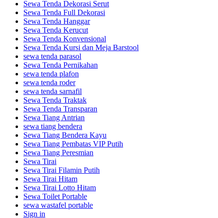
Sewa Tenda Dekorasi Serut
Sewa Tenda Full Dekorasi
Sewa Tenda Hanggar
Sewa Tenda Kerucut
Sewa Tenda Konvensional
Sewa Tenda Kursi dan Meja Barstool
sewa tenda parasol
Sewa Tenda Pernikahan
sewa tenda plafon
sewa tenda roder
sewa tenda sarnafil
Sewa Tenda Traktak
Sewa Tenda Transparan
Sewa Tiang Antrian
sewa tiang bendera
Sewa Tiang Bendera Kayu
Sewa Tiang Pembatas VIP Putih
Sewa Tiang Peresmian
Sewa Tirai
Sewa Tirai Filamin Putih
Sewa Tirai Hitam
Sewa Tirai Lotto Hitam
Sewa Toilet Portable
sewa wastafel portable
Sign in