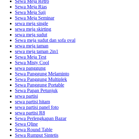
Sewa Meja Retro
Sewa Meja Rias
Sewa Meja Saji
Sewa Meja Seminar
sewa meja single
sewa meja skirting
sewa meja sudut
Sewa meja sudut dan sofa oval
sewa meja taman
sewa meja taman 2in1
Sewa Meja Test
Sewa Misty Cool
sewa panggung
Sewa Panggung Melaminto
Sewa Panggung Multiplek
Sewa Panggung Portable
Sewa Papan Petunjuk
sewa partisi
sewa partisi hitam
sewa partisi panel foto
sewa partisi R8
Sewa Perlengkapan Bazar
Sewa Qline
Sewa Round Table
Sewa Rumput Sintetis