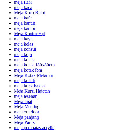
meja IBM
meja kaca
Meja Kaca Bulat
meja kafe
meja kantin
meja kantor
Meja Kantor Hpl
meja kayu
meja kelas
meja konsul
meja kopi
meja kotak
meja kotak 180x80cm
meja kotak ibm
Meja Kotak Melamin
meja kuliah
meja kursi bakso
Meja Kursi Hajatan
meja lesehan
Meja lipat
Meja Meeting
meja out door
Meja panjang
Meja Partisi
meja pembatas acrylic