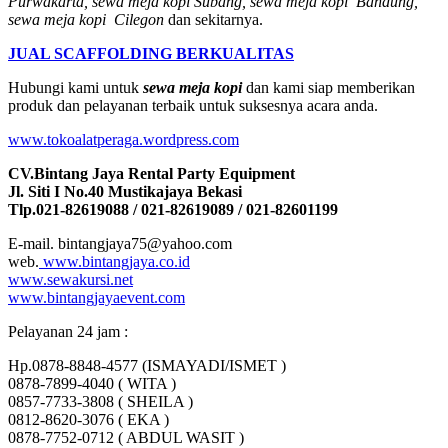
Purwakarta, sewa meja kopi Subang, sewa meja kopi Bandung,
sewa meja kopi Cilegon
dan sekitarnya.
JUAL SCAFFOLDING BERKUALITAS
Hubungi kami untuk
sewa meja kopi
dan kami siap memberikan
produk dan pelayanan terbaik untuk suksesnya acara anda.
www.tokoalatperaga.wordpress.com
CV.Bintang Jaya Rental Party Equipment
Jl. Siti I No.40 Mustikajaya Bekasi
Tlp.021-82619088 / 021-82619089 / 021-82601199
E-mail. bintangjaya75@yahoo.com
web.
www.bintangjaya.co.id
www.sewakursi.net
www.bintangjayaevent.com
Pelayanan 24 jam :
Hp.0878-8848-4577 (ISMAYADI/ISMET )
0878-7899-4040 ( WITA )
0857-7733-3808 ( SHEILA )
0812-8620-3076 ( EKA )
0878-7752-0712 ( ABDUL WASIT )