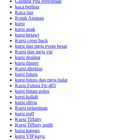
Gunting Pita Peresmian
kaca berhias
Kaca rias
Kotak Angpao
kursi
kursi anak
kursi betawi
Kursi cross back
kursi dan meja event besar
Kursi dan meja vip
kursi dealing
kursi dinner
Kursi direktur
kursi futura
kursi futura dan meja bulat
Kursi Futura Ftr-405
kursi futura polos
kursi kuliah
kursi olivia
Kursi pelaminan
kursi puff
Kursi Tiffany
Kursi Tiffany putih
kursi tunggu
kursi VIP kayu