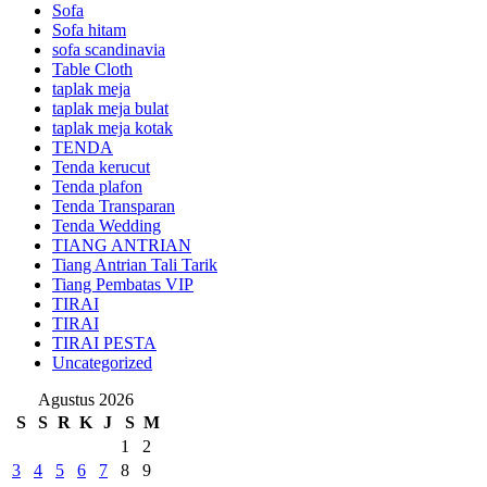
Sofa
Sofa hitam
sofa scandinavia
Table Cloth
taplak meja
taplak meja bulat
taplak meja kotak
TENDA
Tenda kerucut
Tenda plafon
Tenda Transparan
Tenda Wedding
TIANG ANTRIAN
Tiang Antrian Tali Tarik
Tiang Pembatas VIP
TIRAI
TIRAI
TIRAI PESTA
Uncategorized
Agustus 2026
S
S
R
K
J
S
M
1
2
3
4
5
6
7
8
9