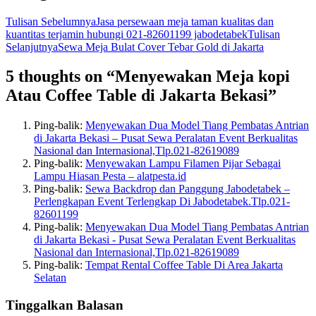
Tulisan Sebelumnya
Jasa persewaan meja taman kualitas dan
kuantitas terjamin hubungi 021-82601199 jabodetabek
Tulisan
Selanjutnya
Sewa Meja Bulat Cover Tebar Gold di Jakarta
5 thoughts on “Menyewakan Meja kopi
Atau Coffee Table di Jakarta Bekasi”
Ping-balik:
Menyewakan Dua Model Tiang Pembatas Antrian
di Jakarta Bekasi – Pusat Sewa Peralatan Event Berkualitas
Nasional dan Internasional,Tlp.021-82619089
Ping-balik:
Menyewakan Lampu Filamen Pijar Sebagai
Lampu Hiasan Pesta – alatpesta.id
Ping-balik:
Sewa Backdrop dan Panggung Jabodetabek –
Perlengkapan Event Terlengkap Di Jabodetabek.Tlp.021-
82601199
Ping-balik:
Menyewakan Dua Model Tiang Pembatas Antrian
di Jakarta Bekasi - Pusat Sewa Peralatan Event Berkualitas
Nasional dan Internasional,Tlp.021-82619089
Ping-balik:
Tempat Rental Coffee Table Di Area Jakarta
Selatan
Tinggalkan Balasan