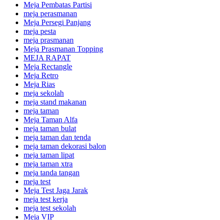
Meja Pembatas Partisi
meja perasmanan
Meja Persegi Panjang
meja pesta
meja prasmanan
Meja Prasmanan Topping
MEJA RAPAT
Meja Rectangle
Meja Retro
Meja Rias
meja sekolah
meja stand makanan
meja taman
Meja Taman Alfa
meja taman bulat
meja taman dan tenda
meja taman dekorasi balon
meja taman lipat
meja taman xtra
meja tanda tangan
meja test
Meja Test Jaga Jarak
meja test kerja
meja test sekolah
Meja VIP