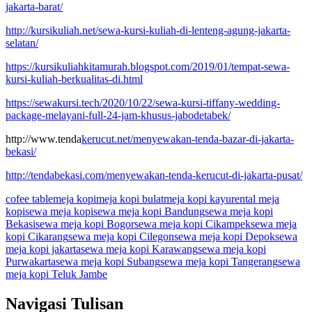
jakarta-barat/
http://kursikuliah.net/sewa-kursi-kuliah-di-lenteng-agung-jakarta-
selatan/
https://kursikuliahkitamurah.blogspot.com/2019/01/tempat-sewa-
kursi-kuliah-berkualitas-di.html
https://sewakursi.tech/2020/10/22/sewa-kursi-tiffany-wedding-
package-melayani-full-24-jam-khusus-jabodetabek/
http://www.tenda
kerucut.net/menyewakan-tenda-bazar-di-jakarta-
bekasi/
http://tendabekasi.com/menyewakan-tenda-kerucut-di-jakarta-pusat/
cofee table
meja kopi
meja kopi bulat
meja kopi kayu
rental meja
kopi
sewa meja kopi
sewa meja kopi Bandung
sewa meja kopi
Bekasi
sewa meja kopi Bogor
sewa meja kopi Cikampek
sewa meja
kopi Cikarang
sewa meja kopi Cilegon
sewa meja kopi Depok
sewa
meja kopi jakarta
sewa meja kopi Karawang
sewa meja kopi
Purwakarta
sewa meja kopi Subang
sewa meja kopi Tangerang
sewa
meja kopi Teluk Jambe
Navigasi Tulisan