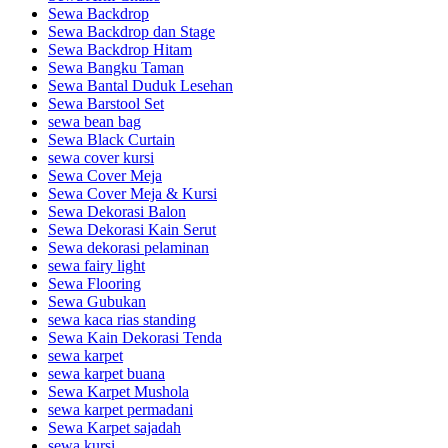
Sewa Backdrop
Sewa Backdrop dan Stage
Sewa Backdrop Hitam
Sewa Bangku Taman
Sewa Bantal Duduk Lesehan
Sewa Barstool Set
sewa bean bag
Sewa Black Curtain
sewa cover kursi
Sewa Cover Meja
Sewa Cover Meja & Kursi
Sewa Dekorasi Balon
Sewa Dekorasi Kain Serut
Sewa dekorasi pelaminan
sewa fairy light
Sewa Flooring
Sewa Gubukan
sewa kaca rias standing
Sewa Kain Dekorasi Tenda
sewa karpet
sewa karpet buana
Sewa Karpet Mushola
sewa karpet permadani
Sewa Karpet sajadah
sewa kursi