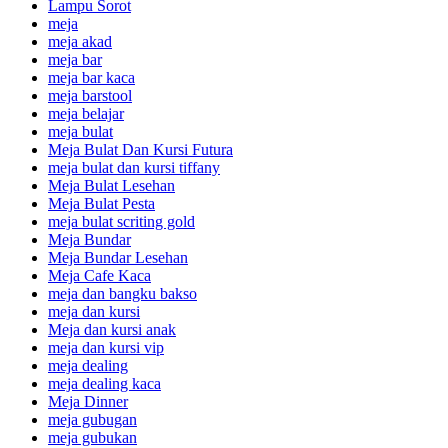
Lampu Sorot
meja
meja akad
meja bar
meja bar kaca
meja barstool
meja belajar
meja bulat
Meja Bulat Dan Kursi Futura
meja bulat dan kursi tiffany
Meja Bulat Lesehan
Meja Bulat Pesta
meja bulat scriting gold
Meja Bundar
Meja Bundar Lesehan
Meja Cafe Kaca
meja dan bangku bakso
meja dan kursi
Meja dan kursi anak
meja dan kursi vip
meja dealing
meja dealing kaca
Meja Dinner
meja gubugan
meja gubukan