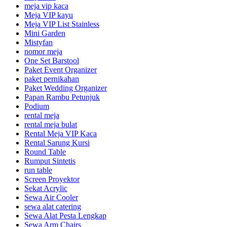
meja vip kaca
Meja VIP kayu
Meja VIP List Stainless
Mini Garden
Mistyfan
nomor meja
One Set Barstool
Paket Event Organizer
paket pernikahan
Paket Wedding Organizer
Papan Rambu Petunjuk
Podium
rental meja
rental meja bulat
Rental Meja VIP Kaca
Rental Sarung Kursi
Round Table
Rumput Sintetis
run table
Screen Proyektor
Sekat Acrylic
Sewa Air Cooler
sewa alat catering
Sewa Alat Pesta Lengkap
Sewa Arm Chairs