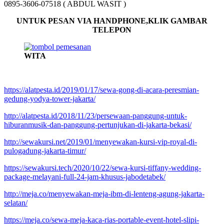
0895-3606-07518 ( ABDUL WASIT )
UNTUK PESAN VIA HANDPHONE,KLIK GAMBAR
TELEPON
WITA
https://alatpesta.id/2019/01/17/sewa-gong-di-acara-peresmian-
gedung-yodya-tower-jakarta/
http://alatpesta.id/2018/11/23/persewaan-panggung-untuk-
hiburanmusik-dan-panggung-pertunjukan-di-jakarta-bekasi/
http://sewakursi.net/2019/01/menyewakan-kursi-vip-royal-di-
pulogadung-jakarta-timur/
https://sewakursi.tech/2020/10/22/sewa-kursi-tiffany-wedding-
package-melayani-full-24-jam-khusus-jabodetabek/
http://meja.co/menyewakan-meja-ibm-di-lenteng-agung-jakarta-
selatan/
https://meja.co/sewa-meja-kaca-rias-portable-event-hotel-slipi-