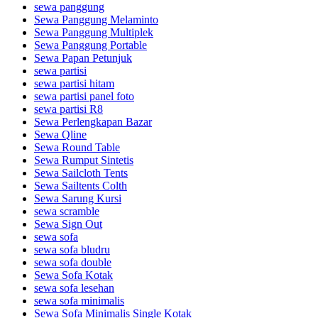
sewa panggung
Sewa Panggung Melaminto
Sewa Panggung Multiplek
Sewa Panggung Portable
Sewa Papan Petunjuk
sewa partisi
sewa partisi hitam
sewa partisi panel foto
sewa partisi R8
Sewa Perlengkapan Bazar
Sewa Qline
Sewa Round Table
Sewa Rumput Sintetis
Sewa Sailcloth Tents
Sewa Sailtents Colth
Sewa Sarung Kursi
sewa scramble
Sewa Sign Out
sewa sofa
sewa sofa bludru
sewa sofa double
Sewa Sofa Kotak
sewa sofa lesehan
sewa sofa minimalis
Sewa Sofa Minimalis Single Kotak