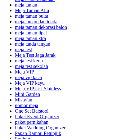
meja taman
Meja Taman Alfa
meja taman bulat
meja taman dan tenda
meja taman dekorasi balon
meja taman lipat
meja taman xtra
meja tanda tangan
meja test
Meja Test Jaga Jarak
meja test kerja
meja test sekolah
Meja VIP
meja vip kaca
Meja VIP kayu
Meja VIP List Stainless
Mini Garden
Mistyfan
nomor meja
One Set Barstool
Paket Event Organizer
paket pernikahan
Paket Wedding Organizer
Papan Rambu Petunjuk
Podium