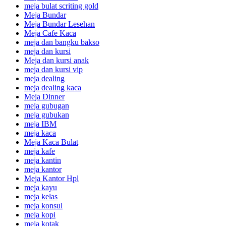
meja bulat scriting gold
Meja Bundar
Meja Bundar Lesehan
Meja Cafe Kaca
meja dan bangku bakso
meja dan kursi
Meja dan kursi anak
meja dan kursi vip
meja dealing
meja dealing kaca
Meja Dinner
meja gubugan
meja gubukan
meja IBM
meja kaca
Meja Kaca Bulat
meja kafe
meja kantin
meja kantor
Meja Kantor Hpl
meja kayu
meja kelas
meja konsul
meja kopi
meja kotak