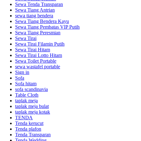
Sewa Tenda Transparan
Sewa Tiang Antrian
sewa tiang bendera
Sewa Tiang Bendera Kayu
Sewa Tiang Pembatas VIP Putih
Sewa Tiang Peresmian
Sewa Tirai
Sewa Tirai Filamin Putih
Sewa Tirai Hitam
Sewa Tirai Lotto Hitam
Sewa Toilet Portable
sewa wastafel portable
Sign in
Sofa
Sofa hitam
sofa scandinavia
Table Cloth
taplak meja
taplak meja bulat
taplak meja kotak
TENDA
Tenda kerucut
Tenda plafon
Tenda Transparan
Tenda Wedding