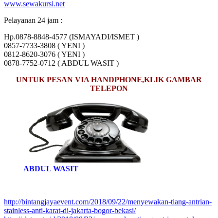
www.sewakursi.net
Pelayanan 24 jam :
Hp.0878-8848-4577 (ISMAYADI/ISMET )
0857-7733-3808 ( YENI )
0812-8620-3076 ( YENI )
0878-7752-0712 ( ABDUL WASIT )
UNTUK PESAN VIA HANDPHONE,KLIK GAMBAR
TELEPON
ABDUL WASIT
http://bintangjayaevent.com/2018/09/22/menyewakan-tiang-antrian-
stainless-anti-karat-di-jakarta-bogor-bekasi/