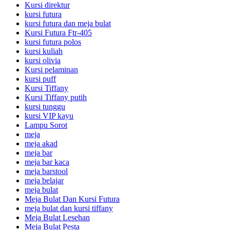
Kursi direktur
kursi futura
kursi futura dan meja bulat
Kursi Futura Ftr-405
kursi futura polos
kursi kuliah
kursi olivia
Kursi pelaminan
kursi puff
Kursi Tiffany
Kursi Tiffany putih
kursi tunggu
kursi VIP kayu
Lampu Sorot
meja
meja akad
meja bar
meja bar kaca
meja barstool
meja belajar
meja bulat
Meja Bulat Dan Kursi Futura
meja bulat dan kursi tiffany
Meja Bulat Lesehan
Meja Bulat Pesta