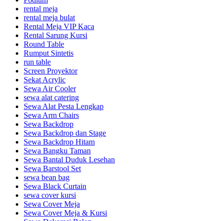
rental meja
rental meja bulat
Rental Meja VIP Kaca
Rental Sarung Kursi
Round Table
Rumput Sintetis
run table
Screen Proyektor
Sekat Acrylic
Sewa Air Cooler
sewa alat catering
Sewa Alat Pesta Lengkap
Sewa Arm Chairs
Sewa Backdrop
Sewa Backdrop dan Stage
Sewa Backdrop Hitam
Sewa Bangku Taman
Sewa Bantal Duduk Lesehan
Sewa Barstool Set
sewa bean bag
Sewa Black Curtain
sewa cover kursi
Sewa Cover Meja
Sewa Cover Meja & Kursi