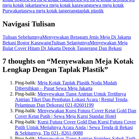
meja kotak jakarta
sewa meja kotak karawang
sewa meja kotak
Purwakarta
sewa meja kotak tangerang
taplak plastik
Navigasi Tulisan
Tulisan Sebelumnya
Menyewakan Beragam Jenis Meja Di Jakarta
Bekasi Bogor Karawang
Tulisan Selanjutnya
Menyewakan Meja
Bulat Cover Hitam Di Jakarta Depok Tangerang Dan Bekasi
7 thoughts on “Menyewakan Meja Kotak
Lengkap Dengan Taplak Plastik”
Ping-balik:
Meja Kotak Taplak Plastik Noda Mudah
Dibersihkan – Pusat Sewa Meja Jakarta
Ping-balik:
Menyewakan Tiang Antrian Untuk Tertibnya
Antrian Tiket Dan Pembatas Lokasi Acara | Rental Tenda,
Pelaminan Dan Dekorasi 021-82601199
Ping-balik:
Menyewakan Kursi Futura Cover Ketat Gold Dan
Cover Ketat Putih | Sewa Meja Kursi Standar Hotel
Ping-balik:
Kursi Futura Cover Gold Dan Kursi Futura Cover
Putih Untuk Meriahnya Acara Anda | Sewa Tenda di Bekasi
& Sekitarnya, Tlp 021- 8261-9088
Ping-balik:
Menyewakan Tiang Antrian Stainless Sabuk Tarik