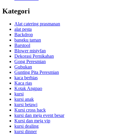
Kategori
Alat catering prasmanan
alat pesta
Backdrop
bangku taman
Barstool
Blower mistyfan
Dekorasi Pernikahan
Gong Peresmian
Gubukan
Gunting Pita Peresmian
kaca berhias
Kaca rias
Kotak Angpao
kursi
kursi anak
kursi betawi
Kursi cross back
kursi dan meja event besar
Kursi dan meja vip
kursi dealing
kursi dinner