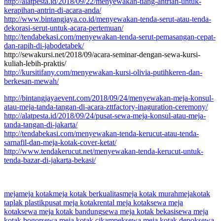
http://alatpesta.id/2018/09/22/menyewakan-tiang-antrian-untuk-
kerapihan-antrin-di-acara-anda/
http://www.bintangjaya.co.id/menyewakan-tenda-serut-atau-tenda-
dekorasi-serut-untuk-acara-pertemuan/
http://tendabekasi.com/menyewakan-tenda-serut-pemasangan-cepat-
dan-rapih-di-jabodetabek/
http://sewakursi.net/2018/09/acara-seminar-dengan-sewa-kursi-
kuliah-lebih-praktis/
http://kursitifany.com/menyewakan-kursi-olivia-putihkeren-dan-
berkesan-mewah/
http://bintangjayaevent.com/2018/09/24/menyewakan-meja-konsul-
atau-meja-tanda-tangan-di-acara-zttfactory-inaguration-ceremony/
http://alatpesta.id/2018/09/24/pusat-sewa-meja-konsul-atau-meja-
tanda-tangan-di-jakarta/
http://tendabekasi.com/menyewakan-tenda-kerucut-atau-tenda-
sarnafil-dan-meja-kotak-cover-ketat/
http://www.tendakerucut.net/menyewakan-tenda-kerucut-untuk-
tenda-bazar-di-jakarta-bekasi/
meja
meja kotak
meja kotak berkualitas
meja kotak murah
mejakotak
taplak plastik
pusat meja kotak
rental meja kotak
sewa meja
kotak
sewa meja kotak bandung
sewa meja kotak bekasi
sewa meja
kotak bogor
sewa meja kotak cikampek
sewa meja kotak depok
sewa