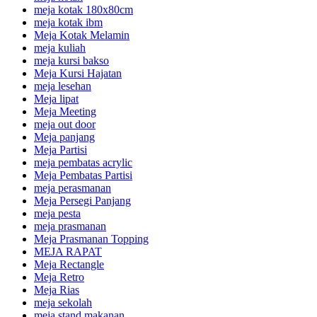
meja kotak 180x80cm
meja kotak ibm
Meja Kotak Melamin
meja kuliah
meja kursi bakso
Meja Kursi Hajatan
meja lesehan
Meja lipat
Meja Meeting
meja out door
Meja panjang
Meja Partisi
meja pembatas acrylic
Meja Pembatas Partisi
meja perasmanan
Meja Persegi Panjang
meja pesta
meja prasmanan
Meja Prasmanan Topping
MEJA RAPAT
Meja Rectangle
Meja Retro
Meja Rias
meja sekolah
meja stand makanan