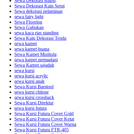
Sewa Dekorasi Balon
Sewa Dekorasi Kain Serut
Sewa dekorasi pelaminan
sewa fairy light
Sewa Flooring
Sewa Gubukan
sewa kaca rias standing
Sewa Kain Dekorasi Tenda
sewa karpet
sewa karpet buana
Sewa Karpet Mushola
sewa karpet permadani
Sewa Karpet sajadah
sewa kursi
sewa kursi acrylic
sewa kursi anak
Sewa Kursi Barstool
sewa kursi chitose
sewa kursi crossback
Sewa Kursi Direktur
sewa kursi futura
Sewa Kursi Futura Cover Gold
Sewa Kursi Futura Cover Ketat
Sewa Kursi Futura Cover Warna
Sewa Kursi Futura FTR-405