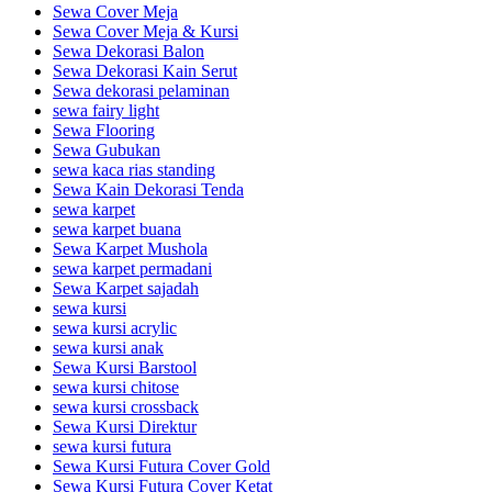
Sewa Cover Meja
Sewa Cover Meja & Kursi
Sewa Dekorasi Balon
Sewa Dekorasi Kain Serut
Sewa dekorasi pelaminan
sewa fairy light
Sewa Flooring
Sewa Gubukan
sewa kaca rias standing
Sewa Kain Dekorasi Tenda
sewa karpet
sewa karpet buana
Sewa Karpet Mushola
sewa karpet permadani
Sewa Karpet sajadah
sewa kursi
sewa kursi acrylic
sewa kursi anak
Sewa Kursi Barstool
sewa kursi chitose
sewa kursi crossback
Sewa Kursi Direktur
sewa kursi futura
Sewa Kursi Futura Cover Gold
Sewa Kursi Futura Cover Ketat