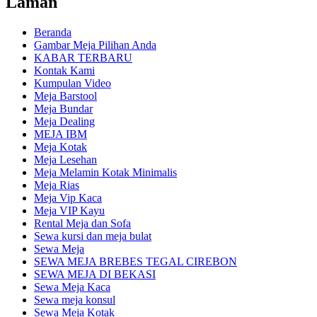
Laman
Beranda
Gambar Meja Pilihan Anda
KABAR TERBARU
Kontak Kami
Kumpulan Video
Meja Barstool
Meja Bundar
Meja Dealing
MEJA IBM
Meja Kotak
Meja Lesehan
Meja Melamin Kotak Minimalis
Meja Rias
Meja Vip Kaca
Meja VIP Kayu
Rental Meja dan Sofa
Sewa kursi dan meja bulat
Sewa Meja
SEWA MEJA BREBES TEGAL CIREBON
SEWA MEJA DI BEKASI
Sewa Meja Kaca
Sewa meja konsul
Sewa Meja Kotak