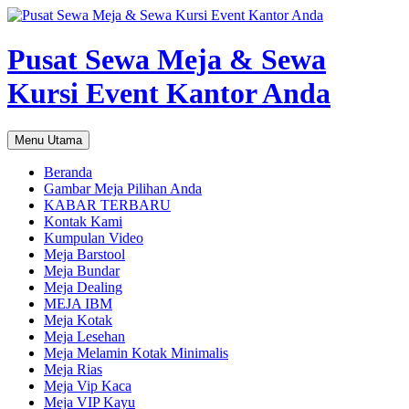
Pusat Sewa Meja & Sewa
Kursi Event Kantor Anda
Cari
Langsung
Menu Utama
ke
isi
Beranda
Gambar Meja Pilihan Anda
KABAR TERBARU
Kontak Kami
Kumpulan Video
Meja Barstool
Meja Bundar
Meja Dealing
MEJA IBM
Meja Kotak
Meja Lesehan
Meja Melamin Kotak Minimalis
Meja Rias
Meja Vip Kaca
Meja VIP Kayu