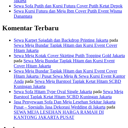
Jakarta
Sewa Sofa Putih dan Kursi Futura Cover Putih Ketat Depok
Sewa Kursi Futura dan Meja Ibm Cover Putih Event Wisma
Danantara
Komentar Terbaru
Sewa Karpet Sajadah dan Backdrop Printing Jakarta
pada
Sewa Meja Bundar Taplak Hitam dan Kursi Event Cover
Hitam Jakarta
Sewa Meja Kotak Cover Skirting Putih Topping Gold Jakarta
pada
Sewa Meja Bundar Taplak Hitam dan Kursi Event
Cover Hitam Jakarta
Sewa Meja Bundar Taplak Hitam dan Kursi Event Cover
Hitam Jakarta | Pusat Sewa Meja & Sewa Kursi Event Kantor
Anda
pada
Sewa Meja Barstool Taplak Ketat Hitam SCBD
Kuningan Jakarta
Sewa Sofa Hitam Type Oval Single Jakarta
pada
Sewa Meja
Barstool Taplak Ketat Hitam SCBD Kuningan Jakarta
Jasa Penyewaan Sofa Dan Meja Lesehan Sekitar Jakarta
Pusat – Spesialis Jasa Dekorasi Wedding di Jakarta
pada
SEWA MEJA LESEHAN HARGA RAMAH DI
KANTONG JAKARTA PUSAT