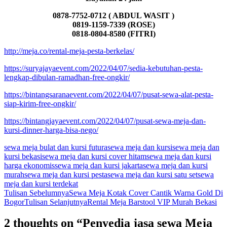
0878-7752-0712 ( ABDUL WASIT )
0819-1159-7339 (ROSE)
0818-0804-8580 (FITRI)
http://meja.co/rental-meja-pesta-berkelas/
https://suryajayaevent.com/2022/04/07/sedia-kebutuhan-pesta-
lengkap-dibulan-ramadhan-free-ongkir/
https://bintangsaranaevent.com/2022/04/07/pusat-sewa-alat-pesta-
siap-kirim-free-ongkir/
https://bintangjayaevent.com/2022/04/07/pusat-sewa-meja-dan-
kursi-dinner-harga-bisa-nego/
sewa meja bulat dan kursi futura
sewa meja dan kursi
sewa meja dan
kursi bekasi
sewa meja dan kursi cover hitam
sewa meja dan kursi
harga ekonomis
sewa meja dan kursi jakarta
sewa meja dan kursi
murah
sewa meja dan kursi pesta
sewa meja dan kursi satu set
sewa
meja dan kursi terdekat
Navigasi
Tulisan Sebelumnya
Sewa Meja Kotak Cover Cantik Warna Gold Di
Bogor
Tulisan Selanjutnya
Rental Meja Barstool VIP Murah Bekasi
Tulisan
2 thoughts on “Penyedia jasa sewa Meja