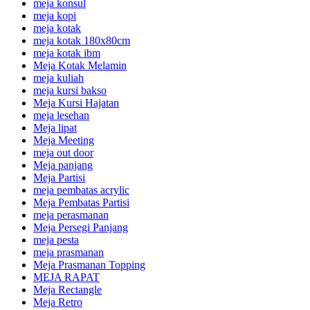
meja konsul
meja kopi
meja kotak
meja kotak 180x80cm
meja kotak ibm
Meja Kotak Melamin
meja kuliah
meja kursi bakso
Meja Kursi Hajatan
meja lesehan
Meja lipat
Meja Meeting
meja out door
Meja panjang
Meja Partisi
meja pembatas acrylic
Meja Pembatas Partisi
meja perasmanan
Meja Persegi Panjang
meja pesta
meja prasmanan
Meja Prasmanan Topping
MEJA RAPAT
Meja Rectangle
Meja Retro