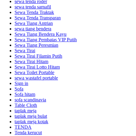
sewa tenda roder
sewa tenda sarnafil
Sewa Tenda Traktak
Sewa Tenda Transparan
Sewa Tiang Antrian
sewa tiang bendera
Sewa Tiang Bendera Kayu
Sewa Tiang Pembatas VIP Putih
Sewa Tiang Peresmian
Sewa Tirai
Sewa Tirai Filamin Putih
Sewa Tirai Hitam
Sewa Tirai Lotto Hitam
Sewa Toilet Portable
sewa wastafel portable
Sign in
Sofa
Sofa hitam
sofa scandinavia
Table Cloth
taplak meja
taplak meja bulat
taplak meja kotak
TENDA
Tenda kerucut