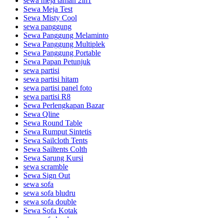
sewa meja taman 2in1
Sewa Meja Test
Sewa Misty Cool
sewa panggung
Sewa Panggung Melaminto
Sewa Panggung Multiplek
Sewa Panggung Portable
Sewa Papan Petunjuk
sewa partisi
sewa partisi hitam
sewa partisi panel foto
sewa partisi R8
Sewa Perlengkapan Bazar
Sewa Qline
Sewa Round Table
Sewa Rumput Sintetis
Sewa Sailcloth Tents
Sewa Sailtents Colth
Sewa Sarung Kursi
sewa scramble
Sewa Sign Out
sewa sofa
sewa sofa bludru
sewa sofa double
Sewa Sofa Kotak