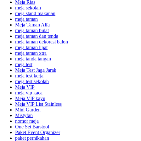
Meja Rias
meja sekolah
meja stand makanan
meja taman
Meja Taman Alfa
meja taman bulat
meja taman dan tenda
meja taman dekorasi balon
meja taman lipat
meja taman xtra
meja tanda tangan
meja test
Meja Test Jaga Jarak
meja test kerja
meja test sekolah
Meja VIP
meja vip kaca
Meja VIP kayu
Meja VIP List Stainless
Mini Garden
Mistyfan
nomor meja
One Set Barstool
Paket Event Organizer
paket pernikahan