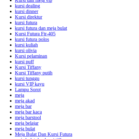
Kursi dan meja vip
kursi dealing
kursi dinner
Kursi direktur
kursi futura
kursi futura dan meja bulat
Kursi Futura Ftr-405
kursi futura polos
kursi kuliah
kursi olivia
Kursi pelaminan
kursi puff
Kursi Tiffany
Kursi Tiffany putih
kursi tunggu
kursi VIP kayu
Lampu Sorot
meja
meja akad
meja bar
meja bar kaca
meja barstool
meja belajar
meja bulat
Meja Bulat Dan Kursi Futura