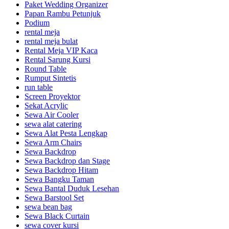
Paket Wedding Organizer
Papan Rambu Petunjuk
Podium
rental meja
rental meja bulat
Rental Meja VIP Kaca
Rental Sarung Kursi
Round Table
Rumput Sintetis
run table
Screen Proyektor
Sekat Acrylic
Sewa Air Cooler
sewa alat catering
Sewa Alat Pesta Lengkap
Sewa Arm Chairs
Sewa Backdrop
Sewa Backdrop dan Stage
Sewa Backdrop Hitam
Sewa Bangku Taman
Sewa Bantal Duduk Lesehan
Sewa Barstool Set
sewa bean bag
Sewa Black Curtain
sewa cover kursi