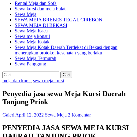
Rental Meja dan Sofa
Sewa kursi dan meja bulat
Sewa Meja
SEWA MEJA BREBES TEGAL CIREBON
SEWA MEJA DI BEKASI
Sewa Meja Kaca
Sewa meja konsul
Sewa Meja Kotak
Sewa Meja Kotak Daerah Terdekat di Bekasi dengan
menerapkan protokol kesehatan yang berlaku
Sewa Meja Termurah
Sewa Panggung
Cari
untuk:
meja dan kursi
,
sewa meja kursi
Penyedia jasa sewa Meja Kursi Daerah
Tanjung Priok
Galeri
April 12, 2022
Sewa Meja
2 Komentar
PENYEDIA JASA SEWA MEJA KURSI
DAERAH TANJUNG PRIOK