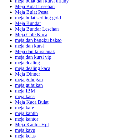
meja bulat dan kursi tiffany
Meja Bulat Lesehan
Meja Bulat Pesta
meja bulat scriting gold
Meja Bundar
Meja Bundar Lesehan
Meja Cafe Kaca
meja dan bangku bakso
meja dan kursi
Meja dan kursi anak
meja dan kursi vip
meja dealing
meja dealing kaca
Meja Dinner
meja gubugan
meja gubukan
meja IBM
meja kaca
Meja Kaca Bulat
meja kafe
meja kantin
meja kantor
Meja Kantor Hpl
meja kayu
meja kelas