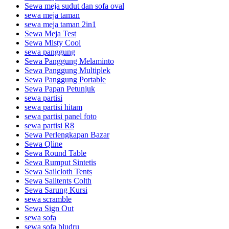
Sewa meja sudut dan sofa oval
sewa meja taman
sewa meja taman 2in1
Sewa Meja Test
Sewa Misty Cool
sewa panggung
Sewa Panggung Melaminto
Sewa Panggung Multiplek
Sewa Panggung Portable
Sewa Papan Petunjuk
sewa partisi
sewa partisi hitam
sewa partisi panel foto
sewa partisi R8
Sewa Perlengkapan Bazar
Sewa Qline
Sewa Round Table
Sewa Rumput Sintetis
Sewa Sailcloth Tents
Sewa Sailtents Colth
Sewa Sarung Kursi
sewa scramble
Sewa Sign Out
sewa sofa
sewa sofa bludru