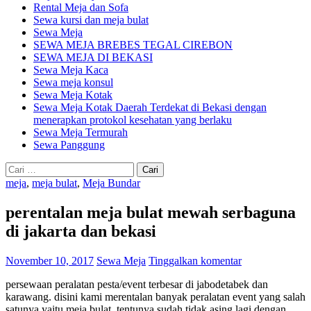
Rental Meja dan Sofa
Sewa kursi dan meja bulat
Sewa Meja
SEWA MEJA BREBES TEGAL CIREBON
SEWA MEJA DI BEKASI
Sewa Meja Kaca
Sewa meja konsul
Sewa Meja Kotak
Sewa Meja Kotak Daerah Terdekat di Bekasi dengan
menerapkan protokol kesehatan yang berlaku
Sewa Meja Termurah
Sewa Panggung
Cari
untuk:
meja
,
meja bulat
,
Meja Bundar
perentalan meja bulat mewah serbaguna
di jakarta dan bekasi
November 10, 2017
Sewa Meja
Tinggalkan komentar
persewaan peralatan pesta/event terbesar di jabodetabek dan
karawang. disini kami merentalan banyak peralatan event yang salah
satunya yaitu meja bulat. tentunya sudah tidak asing lagi dengan