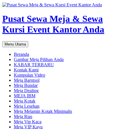
Pusat Sewa Meja & Sewa
Kursi Event Kantor Anda
Cari
Langsung
Menu Utama
ke
isi
Beranda
Gambar Meja Pilihan Anda
KABAR TERBARU
Kontak Kami
Kumpulan Video
Meja Barstool
Meja Bundar
Meja Dealing
MEJA IBM
Meja Kotak
Meja Lesehan
Meja Melamin Kotak Minimalis
Meja Rias
Meja Vip Kaca
Meja VIP Kayu