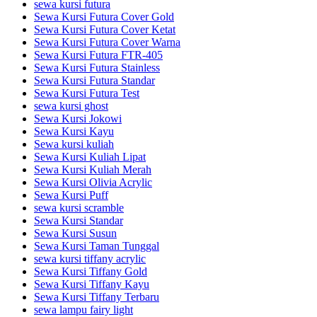
sewa kursi futura
Sewa Kursi Futura Cover Gold
Sewa Kursi Futura Cover Ketat
Sewa Kursi Futura Cover Warna
Sewa Kursi Futura FTR-405
Sewa Kursi Futura Stainless
Sewa Kursi Futura Standar
Sewa Kursi Futura Test
sewa kursi ghost
Sewa Kursi Jokowi
Sewa Kursi Kayu
Sewa kursi kuliah
Sewa Kursi Kuliah Lipat
Sewa Kursi Kuliah Merah
Sewa Kursi Olivia Acrylic
Sewa Kursi Puff
sewa kursi scramble
Sewa Kursi Standar
Sewa Kursi Susun
Sewa Kursi Taman Tunggal
sewa kursi tiffany acrylic
Sewa Kursi Tiffany Gold
Sewa Kursi Tiffany Kayu
Sewa Kursi Tiffany Terbaru
sewa lampu fairy light