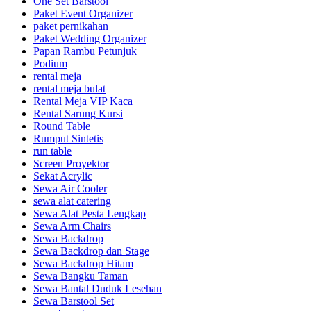
One Set Barstool
Paket Event Organizer
paket pernikahan
Paket Wedding Organizer
Papan Rambu Petunjuk
Podium
rental meja
rental meja bulat
Rental Meja VIP Kaca
Rental Sarung Kursi
Round Table
Rumput Sintetis
run table
Screen Proyektor
Sekat Acrylic
Sewa Air Cooler
sewa alat catering
Sewa Alat Pesta Lengkap
Sewa Arm Chairs
Sewa Backdrop
Sewa Backdrop dan Stage
Sewa Backdrop Hitam
Sewa Bangku Taman
Sewa Bantal Duduk Lesehan
Sewa Barstool Set