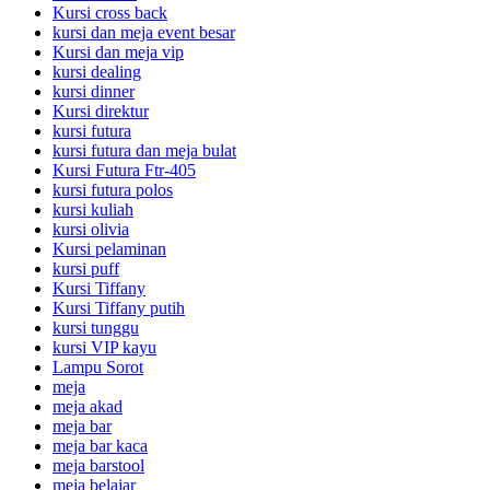
Kursi cross back
kursi dan meja event besar
Kursi dan meja vip
kursi dealing
kursi dinner
Kursi direktur
kursi futura
kursi futura dan meja bulat
Kursi Futura Ftr-405
kursi futura polos
kursi kuliah
kursi olivia
Kursi pelaminan
kursi puff
Kursi Tiffany
Kursi Tiffany putih
kursi tunggu
kursi VIP kayu
Lampu Sorot
meja
meja akad
meja bar
meja bar kaca
meja barstool
meja belajar