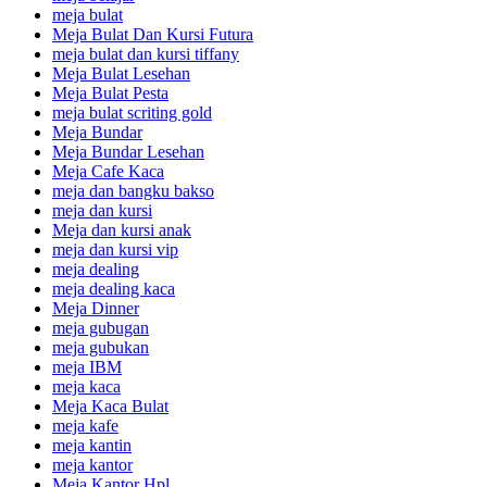
meja bulat
Meja Bulat Dan Kursi Futura
meja bulat dan kursi tiffany
Meja Bulat Lesehan
Meja Bulat Pesta
meja bulat scriting gold
Meja Bundar
Meja Bundar Lesehan
Meja Cafe Kaca
meja dan bangku bakso
meja dan kursi
Meja dan kursi anak
meja dan kursi vip
meja dealing
meja dealing kaca
Meja Dinner
meja gubugan
meja gubukan
meja IBM
meja kaca
Meja Kaca Bulat
meja kafe
meja kantin
meja kantor
Meja Kantor Hpl