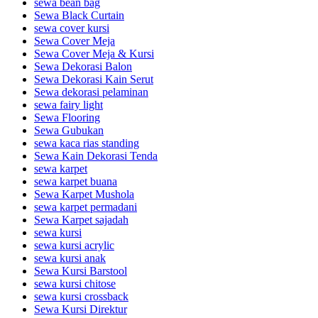
sewa bean bag
Sewa Black Curtain
sewa cover kursi
Sewa Cover Meja
Sewa Cover Meja & Kursi
Sewa Dekorasi Balon
Sewa Dekorasi Kain Serut
Sewa dekorasi pelaminan
sewa fairy light
Sewa Flooring
Sewa Gubukan
sewa kaca rias standing
Sewa Kain Dekorasi Tenda
sewa karpet
sewa karpet buana
Sewa Karpet Mushola
sewa karpet permadani
Sewa Karpet sajadah
sewa kursi
sewa kursi acrylic
sewa kursi anak
Sewa Kursi Barstool
sewa kursi chitose
sewa kursi crossback
Sewa Kursi Direktur