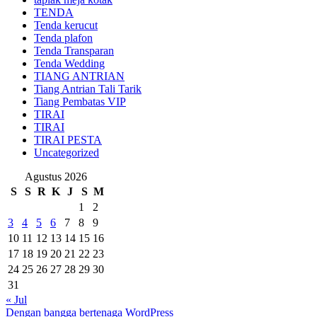
TENDA
Tenda kerucut
Tenda plafon
Tenda Transparan
Tenda Wedding
TIANG ANTRIAN
Tiang Antrian Tali Tarik
Tiang Pembatas VIP
TIRAI
TIRAI
TIRAI PESTA
Uncategorized
Agustus 2026
S
S
R
K
J
S
M
1
2
3
4
5
6
7
8
9
10
11
12
13
14
15
16
17
18
19
20
21
22
23
24
25
26
27
28
29
30
31
« Jul
Dengan bangga bertenaga WordPress