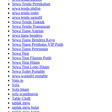
Sewa Tenda Pernikahan
sewa tenda plafon
sewa tenda roder
sewa tenda sarnafil
Sewa Tenda Traktak
Sewa Tenda Transparan
Sewa Tiang Antrian
sewa tiang bendera
Sewa Tiang Bendera Kayu
Sewa Tiang Pembatas VIP Putih
Sewa Tiang Peresmian
Sewa Tirai
Sewa Tirai Filamin Putih
Sewa Tirai Hitam
Sewa Tirai Lotto Hitam
Sewa Toilet Portable
sewa wastafel portable
Sign in
Sofa
Sofa hitam
sofa scandinavia
Table Cloth
taplak meja
taplak meja bulat
taplak meja kotak