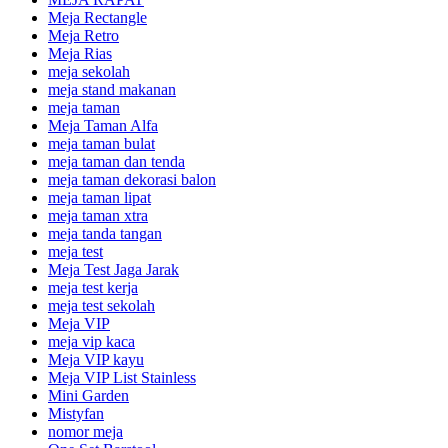
Meja Rectangle
Meja Retro
Meja Rias
meja sekolah
meja stand makanan
meja taman
Meja Taman Alfa
meja taman bulat
meja taman dan tenda
meja taman dekorasi balon
meja taman lipat
meja taman xtra
meja tanda tangan
meja test
Meja Test Jaga Jarak
meja test kerja
meja test sekolah
Meja VIP
meja vip kaca
Meja VIP kayu
Meja VIP List Stainless
Mini Garden
Mistyfan
nomor meja