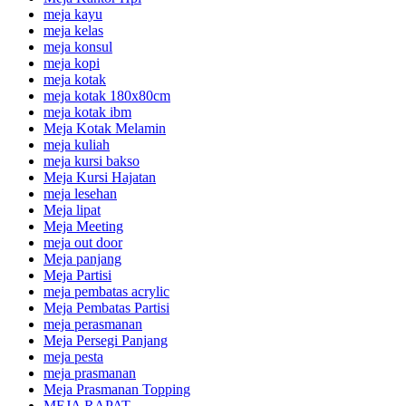
meja kayu
meja kelas
meja konsul
meja kopi
meja kotak
meja kotak 180x80cm
meja kotak ibm
Meja Kotak Melamin
meja kuliah
meja kursi bakso
Meja Kursi Hajatan
meja lesehan
Meja lipat
Meja Meeting
meja out door
Meja panjang
Meja Partisi
meja pembatas acrylic
Meja Pembatas Partisi
meja perasmanan
Meja Persegi Panjang
meja pesta
meja prasmanan
Meja Prasmanan Topping
MEJA RAPAT