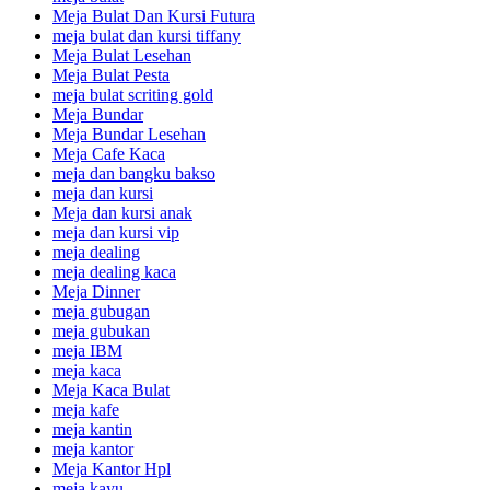
Meja Bulat Dan Kursi Futura
meja bulat dan kursi tiffany
Meja Bulat Lesehan
Meja Bulat Pesta
meja bulat scriting gold
Meja Bundar
Meja Bundar Lesehan
Meja Cafe Kaca
meja dan bangku bakso
meja dan kursi
Meja dan kursi anak
meja dan kursi vip
meja dealing
meja dealing kaca
Meja Dinner
meja gubugan
meja gubukan
meja IBM
meja kaca
Meja Kaca Bulat
meja kafe
meja kantin
meja kantor
Meja Kantor Hpl
meja kayu