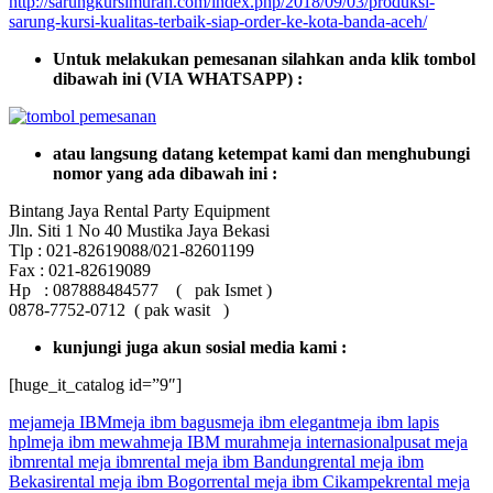
http://sarungkursimurah.com/index.php/2018/09/03/produksi-
sarung-kursi-kualitas-terbaik-siap-order-ke-kota-banda-aceh/
Untuk melakukan pemesanan silahkan anda klik tombol
dibawah ini (VIA WHATSAPP) :
atau langsung datang ketempat kami dan menghubungi
nomor yang ada dibawah ini :
Bintang Jaya Rental Party Equipment
Jln. Siti 1 No 40 Mustika Jaya Bekasi
Tlp : 021-82619088/021-82601199
Fax : 021-82619089
Hp : 087888484577 ( pak Ismet )
0878-7752-0712 ( pak wasit )
kunjungi juga akun sosial media kami :
[huge_it_catalog id=”9″]
meja
meja IBM
meja ibm bagus
meja ibm elegant
meja ibm lapis
hpl
meja ibm mewah
meja IBM murah
meja internasional
pusat meja
ibm
rental meja ibm
rental meja ibm Bandung
rental meja ibm
Bekasi
rental meja ibm Bogor
rental meja ibm Cikampek
rental meja