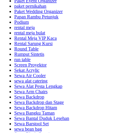
Paket Event Organizer
paket pernikahan
Paket Wedding Organizer
Papan Rambu Petunjuk
Podium
rental meja
rental meja bulat
Rental Meja VIP Kaca
Rental Sarung Kursi
Round Table
Rumput Sintetis
run table
Screen Proyektor
Sekat Acrylic
Sewa Air Cooler
sewa alat catering
Sewa Alat Pesta Lengkap
Sewa Arm Chairs
Sewa Backdrop
Sewa Backdrop dan Stage
Sewa Backdrop Hitam
Sewa Bangku Taman
Sewa Bantal Duduk Lesehan
Sewa Barstool Set
sewa bean bag