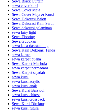
Sewa Black Curtain
sewa cover kursi
Sewa Cover Meja
Sewa Cover Meja & Kursi
Sewa Dekorasi Balon
Sewa Dekorasi Kain Serut
Sewa dekorasi pelaminan
sewa fairy light
Sewa Flooring
Sewa Gubukan
sewa kaca rias standing
Sewa Kain Dekorasi Tenda
sewa karpet
sewa karpet buana
Sewa Karpet Mushola
sewa karpet permadani
Sewa Karpet sajadah
sewa kursi
sewa kursi acrylic
sewa kursi anak
Sewa Kursi Barstool
sewa kursi chitose
sewa kursi crossback
Sewa Kursi Direktur
sewa kursi futura