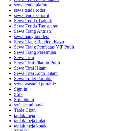
sewa tenda plafon
sewa tenda roder
sewa tenda sarnafil
Sewa Tenda Traktak
Sewa Tenda Transparan
Sewa Tiang Antrian
sewa tiang bendera
Sewa Tiang Bendera Kayu
Sewa Tiang Pembatas VIP Putih
Sewa Tiang Peresmian
Sewa Tirai
Sewa Tirai Filamin Putih
Sewa Tirai Hitam
Sewa Tirai Lotto Hitam
Sewa Toilet Portable
sewa wastafel portable
Sign in
Sofa
Sofa hitam
sofa scandinavia
Table Cloth
taplak meja
taplak meja bulat
taplak meja kotak