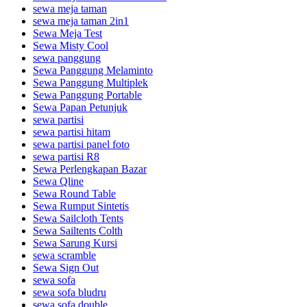
sewa meja taman
sewa meja taman 2in1
Sewa Meja Test
Sewa Misty Cool
sewa panggung
Sewa Panggung Melaminto
Sewa Panggung Multiplek
Sewa Panggung Portable
Sewa Papan Petunjuk
sewa partisi
sewa partisi hitam
sewa partisi panel foto
sewa partisi R8
Sewa Perlengkapan Bazar
Sewa Qline
Sewa Round Table
Sewa Rumput Sintetis
Sewa Sailcloth Tents
Sewa Sailtents Colth
Sewa Sarung Kursi
sewa scramble
Sewa Sign Out
sewa sofa
sewa sofa bludru
sewa sofa double