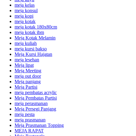
meja kelas
meja konsul
meja kopi
meja kotak
meja kotak 180x80cm
meja kotak ibm
Meja Kotak Melamin
meja kuliah
meja kursi bakso
Meja Kursi Hajatan
meja lesehan
Meja lipat
Meja Meeting
meja out door
Meja panjang
Meja Partisi
meja pembatas acrylic
Meja Pembatas Partisi
meja perasmanan
Meja Persegi Panjang
meja pesta
meja prasmanan
Meja Prasmanan Topping
MEJA RAPAT