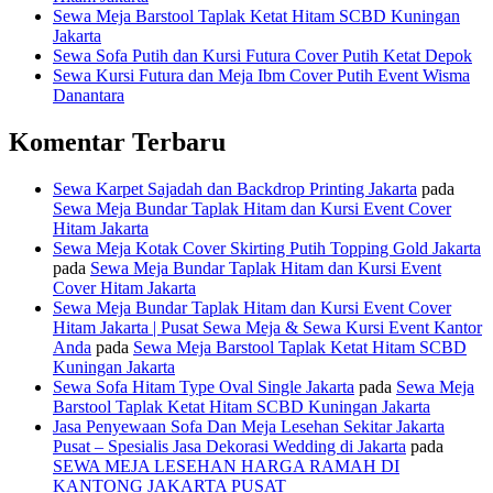
Sewa Meja Barstool Taplak Ketat Hitam SCBD Kuningan
Jakarta
Sewa Sofa Putih dan Kursi Futura Cover Putih Ketat Depok
Sewa Kursi Futura dan Meja Ibm Cover Putih Event Wisma
Danantara
Komentar Terbaru
Sewa Karpet Sajadah dan Backdrop Printing Jakarta
pada
Sewa Meja Bundar Taplak Hitam dan Kursi Event Cover
Hitam Jakarta
Sewa Meja Kotak Cover Skirting Putih Topping Gold Jakarta
pada
Sewa Meja Bundar Taplak Hitam dan Kursi Event
Cover Hitam Jakarta
Sewa Meja Bundar Taplak Hitam dan Kursi Event Cover
Hitam Jakarta | Pusat Sewa Meja & Sewa Kursi Event Kantor
Anda
pada
Sewa Meja Barstool Taplak Ketat Hitam SCBD
Kuningan Jakarta
Sewa Sofa Hitam Type Oval Single Jakarta
pada
Sewa Meja
Barstool Taplak Ketat Hitam SCBD Kuningan Jakarta
Jasa Penyewaan Sofa Dan Meja Lesehan Sekitar Jakarta
Pusat – Spesialis Jasa Dekorasi Wedding di Jakarta
pada
SEWA MEJA LESEHAN HARGA RAMAH DI
KANTONG JAKARTA PUSAT