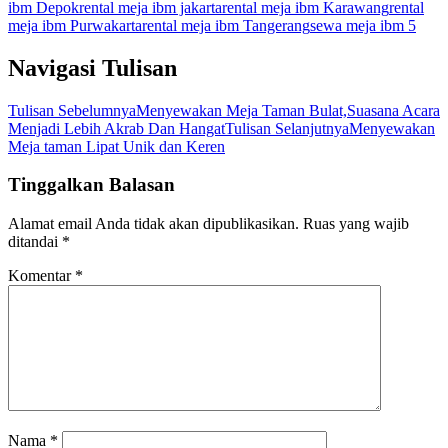
ibm Depok
rental meja ibm jakarta
rental meja ibm Karawang
rental
meja ibm Purwakarta
rental meja ibm Tangerang
sewa meja ibm 5
Navigasi Tulisan
Tulisan Sebelumnya
Menyewakan Meja Taman Bulat,Suasana Acara
Menjadi Lebih Akrab Dan Hangat
Tulisan Selanjutnya
Menyewakan
Meja taman Lipat Unik dan Keren
Tinggalkan Balasan
Alamat email Anda tidak akan dipublikasikan.
Ruas yang wajib
ditandai
*
Komentar
*
Nama
*