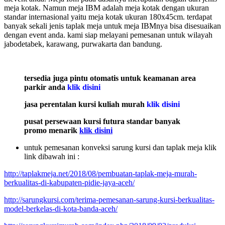
meja kotak. Namun meja IBM adalah meja kotak dengan ukuran
standar internasional yaitu meja kotak ukuran 180x45cm. terdapat
banyak sekali jenis taplak meja untuk meja IBMnya bisa disesuaikan
dengan event anda. kami siap melayani pemesanan untuk wilayah
jabodetabek, karawang, purwakarta dan bandung.
tersedia juga pintu otomatis untuk keamanan area
parkir anda
klik disini
jasa perentalan kursi kuliah murah
klik disini
pusat persewaan kursi futura standar banyak
promo menarik
klik disini
untuk pemesanan konveksi sarung kursi dan taplak meja klik
link dibawah ini :
http://taplakmeja.net/2018/08/pembuatan-taplak-meja-murah-
berkualitas-di-kabupaten-pidie-jaya-aceh/
http://sarungkursi.com/terima-pemesanan-sarung-kursi-berkualitas-
model-berkelas-di-kota-banda-aceh/