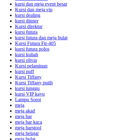
kursi dan meja event besar
Kursi dan meja vip
kursi dealing
kursi dinner
Kursi direktur
kursi futura
kursi futura dan meja bulat
Kursi Futura Ftr-405
kursi futura polos
kursi kuliah
kursi olivia
Kursi pelaminan
kursi puff
Kursi Tiffany
Kursi Tiffany putih
kursi tunggu
kursi VIP kayu
Lampu Sorot
meja
meja akad
meja bar
meja bar kaca
meja barstool
meja belajar
meja bulat