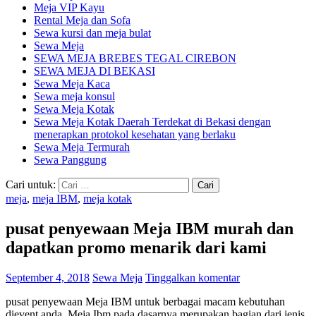
Meja VIP Kayu
Rental Meja dan Sofa
Sewa kursi dan meja bulat
Sewa Meja
SEWA MEJA BREBES TEGAL CIREBON
SEWA MEJA DI BEKASI
Sewa Meja Kaca
Sewa meja konsul
Sewa Meja Kotak
Sewa Meja Kotak Daerah Terdekat di Bekasi dengan
menerapkan protokol kesehatan yang berlaku
Sewa Meja Termurah
Sewa Panggung
Cari untuk:
meja
,
meja IBM
,
meja kotak
pusat penyewaan Meja IBM murah dan
dapatkan promo menarik dari kami
September 4, 2018
Sewa Meja
Tinggalkan komentar
pusat penyewaan Meja IBM untuk berbagai macam kebutuhan
dievent anda. Meja Ibm pada dasarnya merupakan bagian dari jenis