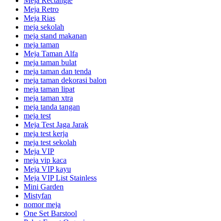
Meja Rectangle
Meja Retro
Meja Rias
meja sekolah
meja stand makanan
meja taman
Meja Taman Alfa
meja taman bulat
meja taman dan tenda
meja taman dekorasi balon
meja taman lipat
meja taman xtra
meja tanda tangan
meja test
Meja Test Jaga Jarak
meja test kerja
meja test sekolah
Meja VIP
meja vip kaca
Meja VIP kayu
Meja VIP List Stainless
Mini Garden
Mistyfan
nomor meja
One Set Barstool