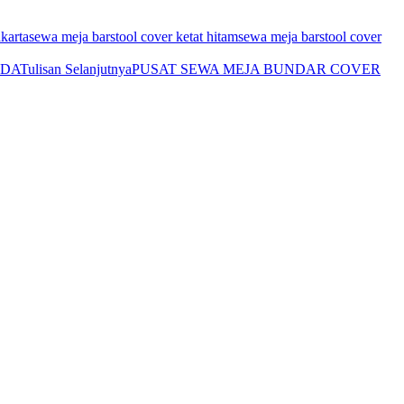
akarta
sewa meja barstool cover ketat hitam
sewa meja barstool cover
NDA
Tulisan Selanjutnya
PUSAT SEWA MEJA BUNDAR COVER