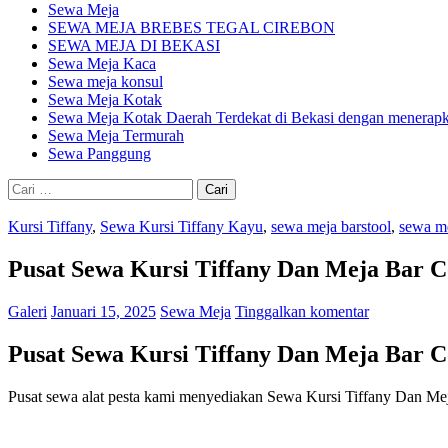
Sewa Meja
SEWA MEJA BREBES TEGAL CIREBON
SEWA MEJA DI BEKASI
Sewa Meja Kaca
Sewa meja konsul
Sewa Meja Kotak
Sewa Meja Kotak Daerah Terdekat di Bekasi dengan menerapka
Sewa Meja Termurah
Sewa Panggung
Cari
untuk:
Kursi Tiffany
,
Sewa Kursi Tiffany Kayu
,
sewa meja barstool
,
sewa me
Pusat Sewa Kursi Tiffany Dan Meja Bar C
Galeri
Januari 15, 2025
Sewa Meja
Tinggalkan komentar
Pusat Sewa Kursi Tiffany Dan Meja Bar C
Pusat sewa alat pesta kami menyediakan Sewa Kursi Tiffany Dan Mej