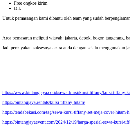
Free ongkos kirim
Dll.
Untuk pemasangan kami dibantu oleh team yang sudah berpenglaman da
Area pemasaran meliputi wiayah: jakarta, depok, bogor, tangerang, ba
Jadi percayakan suksesnya acara anda dengan selalu menggunakan jas
https://www.bintangjaya.co.id/sewa-kursi/kursi-tiffany/kursi-tiffany-k
https://bintangjaya.rentals/kursi-tiffany-hitam/
https://tendabekasi.com/tag/sewa-kursi-tiffany-set-meja-cover-hitam-ha
https://bintangjayaevent.com/2024/12/19/harga-spesial-sewa-kursi-tiff