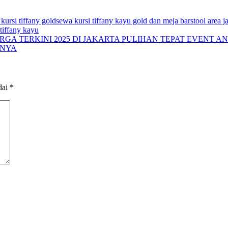
kursi tiffany gold
sewa kursi tiffany kayu gold dan meja barstool area j
tiffany kayu
A TERKINI 2025 DI JAKARTA PULIHAN TEPAT EVENT A
RNYA
dai
*