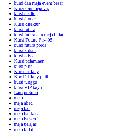
kursi dan meja event besar
Kursi dan meja vip
kursi dealing
kursi dinner
Kursi direktur
kursi futura
kursi futura dan meja bulat
Kursi Futura Ftr-405
kursi futura polos
kursi kuliah
kursi olivia
Kursi pelaminan
kursi puff
Kursi Tiffany
Kursi Tiffany putih
kursi tunggu
kursi VIP kayu
Lampu Sorot
meja
meja akad
meja bar
meja bar kaca
meja barstool
meja belajar
meja bulat