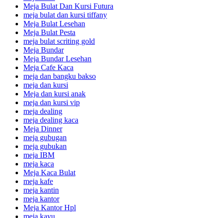
Meja Bulat Dan Kursi Futura
meja bulat dan kursi tiffany
Meja Bulat Lesehan
Meja Bulat Pesta
meja bulat scriting gold
Meja Bundar
Meja Bundar Lesehan
Meja Cafe Kaca
meja dan bangku bakso
meja dan kursi
Meja dan kursi anak
meja dan kursi vip
meja dealing
meja dealing kaca
Meja Dinner
meja gubugan
meja gubukan
meja IBM
meja kaca
Meja Kaca Bulat
meja kafe
meja kantin
meja kantor
Meja Kantor Hpl
meja kayu