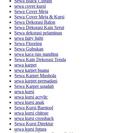
Sewa Black Curtain
sewa cover kursi
Sewa Cover Meja
Sewa Cover Meja & Kursi
Sewa Dekorasi Balon
Sewa Dekorasi Kain Serut
Sewa dekorasi pelaminan
sewa fairy light
Sewa Flooring
Sewa Gubukan
sewa kaca rias standing
Sewa Kain Dekorasi Tenda
sewa karpet
sewa karpet buana
Sewa Karpet Mushola
sewa karpet permadani
Sewa Karpet sajadah
sewa kursi
sewa kursi acrylic
sewa kursi anak
Sewa Kursi Barstool
sewa kursi chitose
sewa kursi crossback
Sewa Kursi Direktur
sewa kursi futura