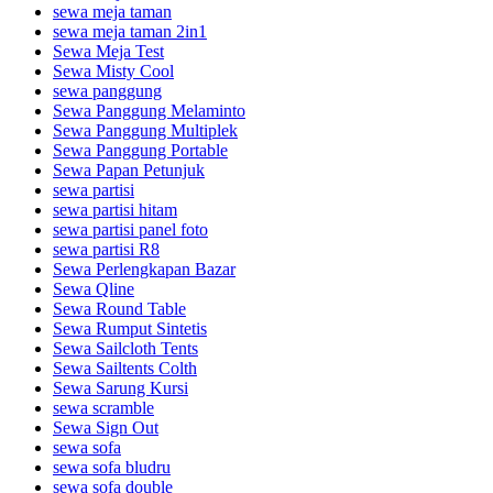
sewa meja taman
sewa meja taman 2in1
Sewa Meja Test
Sewa Misty Cool
sewa panggung
Sewa Panggung Melaminto
Sewa Panggung Multiplek
Sewa Panggung Portable
Sewa Papan Petunjuk
sewa partisi
sewa partisi hitam
sewa partisi panel foto
sewa partisi R8
Sewa Perlengkapan Bazar
Sewa Qline
Sewa Round Table
Sewa Rumput Sintetis
Sewa Sailcloth Tents
Sewa Sailtents Colth
Sewa Sarung Kursi
sewa scramble
Sewa Sign Out
sewa sofa
sewa sofa bludru
sewa sofa double