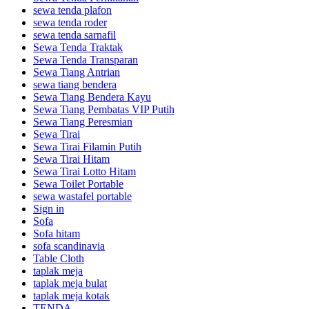
sewa tenda plafon
sewa tenda roder
sewa tenda sarnafil
Sewa Tenda Traktak
Sewa Tenda Transparan
Sewa Tiang Antrian
sewa tiang bendera
Sewa Tiang Bendera Kayu
Sewa Tiang Pembatas VIP Putih
Sewa Tiang Peresmian
Sewa Tirai
Sewa Tirai Filamin Putih
Sewa Tirai Hitam
Sewa Tirai Lotto Hitam
Sewa Toilet Portable
sewa wastafel portable
Sign in
Sofa
Sofa hitam
sofa scandinavia
Table Cloth
taplak meja
taplak meja bulat
taplak meja kotak
TENDA