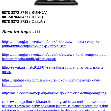
0878-8372-8740 ( BUNGA)
0812-8284-8423 ( DEVI)
0878-8372-8722 ( OLLA )
Baca ini juga…!!!
https://bintangjayaevent.com/2023/07/20/sewa-tenda-cempaka-
putih-timur-cempaka-putih-jakarta-pusat/
https://bintangjayaevent.com/2023/07/20/sewa-kursi-cempaka-putih-
barat-cempaka-putih-jakarta-pusat/
http://sewakursi.net/2023/07/sewa-kursi-futura-johar-baru-jakarta-
pusat/
https://tendabekasi.com/sewa-kursi-jokowi-dan-meja-vip-kayu-
jakarta-barat/
http://meja.co/sewa-meja-vip-kayu-siap-kirim-dan-setting-langsung/
cari sewa meja ibm sekitaran bandung
cari sewa meja ibm sekitaran
beksi
cari sewa meja ibm sekitaran jakarta selatan
cari sewa meja ibm
sekitaran tangerang
cari sewa seminar terdekat
sewa meja dan kursi