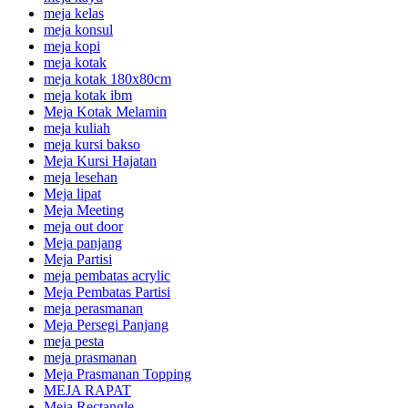
meja kelas
meja konsul
meja kopi
meja kotak
meja kotak 180x80cm
meja kotak ibm
Meja Kotak Melamin
meja kuliah
meja kursi bakso
Meja Kursi Hajatan
meja lesehan
Meja lipat
Meja Meeting
meja out door
Meja panjang
Meja Partisi
meja pembatas acrylic
Meja Pembatas Partisi
meja perasmanan
Meja Persegi Panjang
meja pesta
meja prasmanan
Meja Prasmanan Topping
MEJA RAPAT
Meja Rectangle