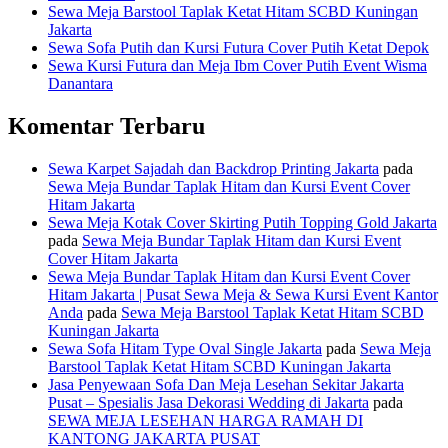
Sewa Meja Barstool Taplak Ketat Hitam SCBD Kuningan
Jakarta
Sewa Sofa Putih dan Kursi Futura Cover Putih Ketat Depok
Sewa Kursi Futura dan Meja Ibm Cover Putih Event Wisma
Danantara
Komentar Terbaru
Sewa Karpet Sajadah dan Backdrop Printing Jakarta
pada
Sewa Meja Bundar Taplak Hitam dan Kursi Event Cover
Hitam Jakarta
Sewa Meja Kotak Cover Skirting Putih Topping Gold Jakarta
pada
Sewa Meja Bundar Taplak Hitam dan Kursi Event
Cover Hitam Jakarta
Sewa Meja Bundar Taplak Hitam dan Kursi Event Cover
Hitam Jakarta | Pusat Sewa Meja & Sewa Kursi Event Kantor
Anda
pada
Sewa Meja Barstool Taplak Ketat Hitam SCBD
Kuningan Jakarta
Sewa Sofa Hitam Type Oval Single Jakarta
pada
Sewa Meja
Barstool Taplak Ketat Hitam SCBD Kuningan Jakarta
Jasa Penyewaan Sofa Dan Meja Lesehan Sekitar Jakarta
Pusat – Spesialis Jasa Dekorasi Wedding di Jakarta
pada
SEWA MEJA LESEHAN HARGA RAMAH DI
KANTONG JAKARTA PUSAT