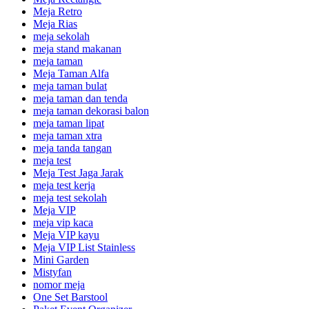
Meja Retro
Meja Rias
meja sekolah
meja stand makanan
meja taman
Meja Taman Alfa
meja taman bulat
meja taman dan tenda
meja taman dekorasi balon
meja taman lipat
meja taman xtra
meja tanda tangan
meja test
Meja Test Jaga Jarak
meja test kerja
meja test sekolah
Meja VIP
meja vip kaca
Meja VIP kayu
Meja VIP List Stainless
Mini Garden
Mistyfan
nomor meja
One Set Barstool