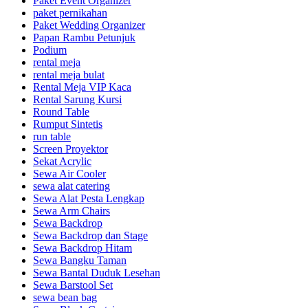
Paket Event Organizer
paket pernikahan
Paket Wedding Organizer
Papan Rambu Petunjuk
Podium
rental meja
rental meja bulat
Rental Meja VIP Kaca
Rental Sarung Kursi
Round Table
Rumput Sintetis
run table
Screen Proyektor
Sekat Acrylic
Sewa Air Cooler
sewa alat catering
Sewa Alat Pesta Lengkap
Sewa Arm Chairs
Sewa Backdrop
Sewa Backdrop dan Stage
Sewa Backdrop Hitam
Sewa Bangku Taman
Sewa Bantal Duduk Lesehan
Sewa Barstool Set
sewa bean bag