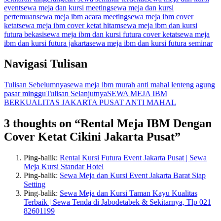
event
sewa meja dan kursi meeting
sewa meja dan kursi
pertemuan
sewa meja ibm acara meeting
sewa meja ibm cover
ketat
sewa meja ibm cover ketat hitam
sewa meja ibm dan kursi
futura bekasi
sewa meja ibm dan kursi futura cover ketat
sewa meja
ibm dan kursi futura jakarta
sewa meja ibm dan kursi futura seminar
Navigasi Tulisan
Tulisan Sebelumnya
sewa meja ibm murah anti mahal lenteng agung
pasar minggu
Tulisan Selanjutnya
SEWA MEJA IBM
BERKUALITAS JAKARTA PUSAT ANTI MAHAL
3 thoughts on “Rental Meja IBM Dengan
Cover Ketat Cikini Jakarta Pusat”
Ping-balik:
Rental Kursi Futura Event Jakarta Pusat | Sewa
Meja Kursi Standar Hotel
Ping-balik:
Sewa Meja dan Kursi Event Jakarta Barat Siap
Setting
Ping-balik:
Sewa Meja dan Kursi Taman Kayu Kualitas
Terbaik | Sewa Tenda di Jabodetabek & Sekitarnya, Tlp 021
82601199