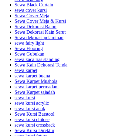
Sewa Black Curtain
sewa cover kursi
Sewa Cover Meja
Sewa Cover Meja & Kursi
Sewa Dekorasi Balon
Sewa Dekorasi Kain Serut
Sewa dekorasi pelaminan
sewa fairy light
Sewa Flooring
Sewa Gubukan
sewa kaca rias standing
Sewa Kain Dekorasi Tenda
sewa karpet
sewa karpet buana
Sewa Karpet Mushola
sewa karpet permadani
Sewa Karpet sajadah
sewa kursi
sewa kursi acrylic
sewa kursi anak
Sewa Kursi Barstool
sewa kursi chitose
sewa kursi crossback
Sewa Kursi Direktur
sewa kursi futura