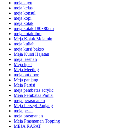
meja kayu
meja kelas
meja konsul
meja kopi
meja kotak
meja kotak 180x80cm
meja kotak ibm
Meja Kotak Melamin
meja kuliah
meja kursi bakso
Meja Kursi Hajatan
meja lesehan
Meja lipat
Meja Meeting
meja out door
Meja panjang
Meja Partisi
meja pembatas acrylic
Meja Pembatas Partisi
meja perasmanan
Meja Persegi Panjang
meja pesta
meja prasmanan
Meja Prasmanan Topping
MEJA RAPAT