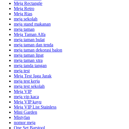
Meja Rectangle
Meja Retro
Meja Rias
meja sekolah
meja stand makanan
meja taman
Meja Taman Alfa
meja taman bulat
meja taman dan tenda
meja taman dekorasi balon
meja taman lipat
meja taman xtra
meja tanda tangan
meja test
Meja Test Jaga Jarak
meja test kerja
meja test sekolah
Meja VIP
meja vip kaca
Meja VIP kayu
Meja VIP List Stainless
Mini Garden
Mistyfan
nomor meja
One Set Barstool