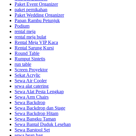
Paket Event Organizer
paket pernikahan
Paket Wedding Organizer
Papan Rambu Petunjuk
Podium
rental meja
rental meja bulat
Rental Meja VIP Kaca
Rental Sarung Kursi
Round Table
Rumput Sintetis
run table
Screen Proyektor
Sekat Acrylic
Sewa Air Cooler
sewa alat catering
Sewa Alat Pesta Lengkap
Sewa Arm Chairs
Sewa Backdrop
Sewa Backdrop dan Stage
Sewa Backdrop Hitam
Sewa Bangku Taman
Sewa Bantal Duduk Lesehan
Sewa Barstool Set
sewa bean bag