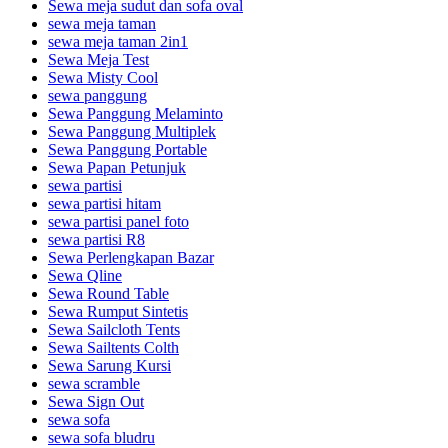
Sewa meja sudut dan sofa oval
sewa meja taman
sewa meja taman 2in1
Sewa Meja Test
Sewa Misty Cool
sewa panggung
Sewa Panggung Melaminto
Sewa Panggung Multiplek
Sewa Panggung Portable
Sewa Papan Petunjuk
sewa partisi
sewa partisi hitam
sewa partisi panel foto
sewa partisi R8
Sewa Perlengkapan Bazar
Sewa Qline
Sewa Round Table
Sewa Rumput Sintetis
Sewa Sailcloth Tents
Sewa Sailtents Colth
Sewa Sarung Kursi
sewa scramble
Sewa Sign Out
sewa sofa
sewa sofa bludru