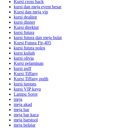
Kursi cross back
kursi dan meja event besar
Kursi dan meja vip
kursi dealing
kursi dinner
Kursi direktur
kursi futura
kursi futura dan meja bulat
Kursi Futura Ftr-405
kursi futura polos
kursi kuliah
kursi olivia
Kursi pelaminan
kursi puff
Kursi Tiffany
Kursi Tiffany putih
kursi tunggu
kursi VIP kayu
Lampu Sorot
meja
meja akad
meja bar
meja bar kaca
meja barstool
meja belajar