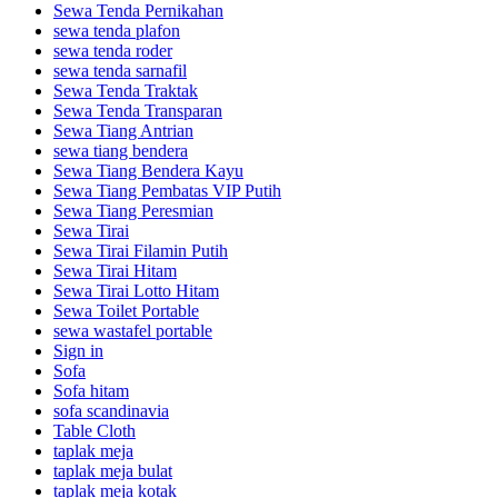
Sewa Tenda Pernikahan
sewa tenda plafon
sewa tenda roder
sewa tenda sarnafil
Sewa Tenda Traktak
Sewa Tenda Transparan
Sewa Tiang Antrian
sewa tiang bendera
Sewa Tiang Bendera Kayu
Sewa Tiang Pembatas VIP Putih
Sewa Tiang Peresmian
Sewa Tirai
Sewa Tirai Filamin Putih
Sewa Tirai Hitam
Sewa Tirai Lotto Hitam
Sewa Toilet Portable
sewa wastafel portable
Sign in
Sofa
Sofa hitam
sofa scandinavia
Table Cloth
taplak meja
taplak meja bulat
taplak meja kotak