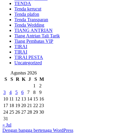
TENDA
Tenda kerucut
Tenda plafon
Tenda Transparan
Tenda Wedding
TIANG ANTRIAN
Tiang Antrian Tali Tarik
Tiang Pembatas VIP
TIRAI
TIRAI
TIRAI PESTA
Uncategorized
Agustus 2026
S
S
R
K
J
S
M
1
2
3
4
5
6
7
8
9
10
11
12
13
14
15
16
17
18
19
20
21
22
23
24
25
26
27
28
29
30
31
« Jul
Dengan bangga bertenaga WordPress