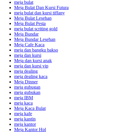
meja bulat
Meja Bulat Dan Kursi Futura
meja bulat dan kursi tiffany
Meja Bulat Lesehan
Meja Bulat Pesta
meja bulat scriting gold
Meja Bundar
Meja Bundar Lesehan
Meja Cafe Kaca
meja dan bangku bakso
meja dan kursi
Meja dan kursi anak
meja dan kursi vip
meja dealing
meja dealing kaca
Meja Dinner
meja gubugan
meja gubukan
meja IBM
meja kaca
Meja Kaca Bulat
meja kafe
meja kantin
meja kantor
Meja Kantor Hpl