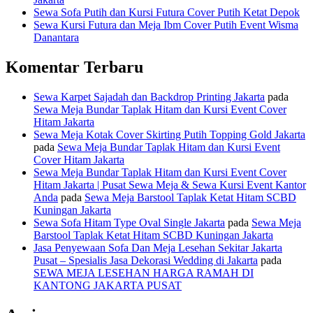
Sewa Sofa Putih dan Kursi Futura Cover Putih Ketat Depok
Sewa Kursi Futura dan Meja Ibm Cover Putih Event Wisma
Danantara
Komentar Terbaru
Sewa Karpet Sajadah dan Backdrop Printing Jakarta
pada
Sewa Meja Bundar Taplak Hitam dan Kursi Event Cover
Hitam Jakarta
Sewa Meja Kotak Cover Skirting Putih Topping Gold Jakarta
pada
Sewa Meja Bundar Taplak Hitam dan Kursi Event
Cover Hitam Jakarta
Sewa Meja Bundar Taplak Hitam dan Kursi Event Cover
Hitam Jakarta | Pusat Sewa Meja & Sewa Kursi Event Kantor
Anda
pada
Sewa Meja Barstool Taplak Ketat Hitam SCBD
Kuningan Jakarta
Sewa Sofa Hitam Type Oval Single Jakarta
pada
Sewa Meja
Barstool Taplak Ketat Hitam SCBD Kuningan Jakarta
Jasa Penyewaan Sofa Dan Meja Lesehan Sekitar Jakarta
Pusat – Spesialis Jasa Dekorasi Wedding di Jakarta
pada
SEWA MEJA LESEHAN HARGA RAMAH DI
KANTONG JAKARTA PUSAT