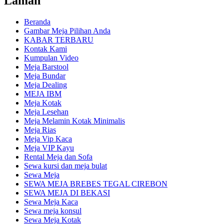
Laman
Beranda
Gambar Meja Pilihan Anda
KABAR TERBARU
Kontak Kami
Kumpulan Video
Meja Barstool
Meja Bundar
Meja Dealing
MEJA IBM
Meja Kotak
Meja Lesehan
Meja Melamin Kotak Minimalis
Meja Rias
Meja Vip Kaca
Meja VIP Kayu
Rental Meja dan Sofa
Sewa kursi dan meja bulat
Sewa Meja
SEWA MEJA BREBES TEGAL CIREBON
SEWA MEJA DI BEKASI
Sewa Meja Kaca
Sewa meja konsul
Sewa Meja Kotak