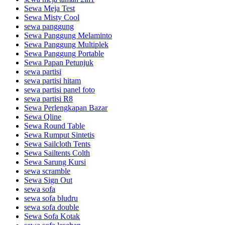
Sewa Meja Test
Sewa Misty Cool
sewa panggung
Sewa Panggung Melaminto
Sewa Panggung Multiplek
Sewa Panggung Portable
Sewa Papan Petunjuk
sewa partisi
sewa partisi hitam
sewa partisi panel foto
sewa partisi R8
Sewa Perlengkapan Bazar
Sewa Qline
Sewa Round Table
Sewa Rumput Sintetis
Sewa Sailcloth Tents
Sewa Sailtents Colth
Sewa Sarung Kursi
sewa scramble
Sewa Sign Out
sewa sofa
sewa sofa bludru
sewa sofa double
Sewa Sofa Kotak