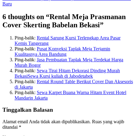
Baru
6 thoughts on “Rental Meja Prasmanan
Cover Skerting Babelan Bekasi”
Ping-balik:
Rental Sarung Kursi Terlengkap Area Pasar
Kemis Tangerang
Ping-balik:
Pusat Konveksi Taplak Meja Terjamin
Kualitasnya Area Bandung
Ping-balik:
Jasa Pembuatan Taplak Meja Terdekat Harga
Murah Bogor
Ping-balik:
Sewa Tirai Hitam Dekorasi Dinding Murah
BekasiSewa Kursi kuliah di Jabodetabek
Ping-balik:
Rental Round Table Berikut Cover Dan Aksesoris
di Jakarta
Ping-balik:
Sewa Karpet Buana Warna Hitam Event Hotel
Mandarin Jakarta
Tinggalkan Balasan
Alamat email Anda tidak akan dipublikasikan.
Ruas yang wajib
ditandai
*