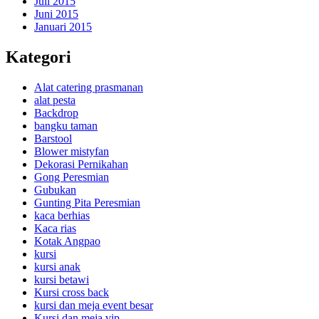
Juli 2015
Juni 2015
Januari 2015
Kategori
Alat catering prasmanan
alat pesta
Backdrop
bangku taman
Barstool
Blower mistyfan
Dekorasi Pernikahan
Gong Peresmian
Gubukan
Gunting Pita Peresmian
kaca berhias
Kaca rias
Kotak Angpao
kursi
kursi anak
kursi betawi
Kursi cross back
kursi dan meja event besar
Kursi dan meja vip