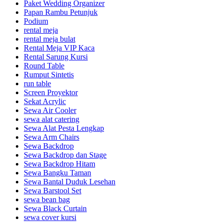
Paket Wedding Organizer
Papan Rambu Petunjuk
Podium
rental meja
rental meja bulat
Rental Meja VIP Kaca
Rental Sarung Kursi
Round Table
Rumput Sintetis
run table
Screen Proyektor
Sekat Acrylic
Sewa Air Cooler
sewa alat catering
Sewa Alat Pesta Lengkap
Sewa Arm Chairs
Sewa Backdrop
Sewa Backdrop dan Stage
Sewa Backdrop Hitam
Sewa Bangku Taman
Sewa Bantal Duduk Lesehan
Sewa Barstool Set
sewa bean bag
Sewa Black Curtain
sewa cover kursi