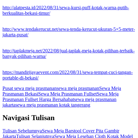
http://alatpesta.id/2022/08/31/sewa-kursi-puff-kotak-warna-putih-
berkualitas-bekasi-timur/
http://www.tendakerucut.net/sewa-tenda-kerucut-ukuran-5×5-meter-
jakarta-pusat/
http://taplakmeja.net/2022/08/jual-taplak-meja-kotak-pilihan-terbaik-
banyak-pilihan-warna/
https://mandirijayaevent.com/2022/08/31/sewa-tempat-cuci-tangan-
portable-di-bekasi/
Pusat sewa meja prasmanan
sewa meja prasmanan
Sewa Meja
Prasmanan Bekasi
Sewa Meja Prasmanan Fullset
Sewa Meja
Prasmanan Fullset Harga Bersahabat
sewa meja prasmanan
jakarta
sewa meja prasmanan kotak tangerang
Navigasi Tulisan
Tulisan Sebelumnya
Sewa Meja Barstool Cover Pita Gambir
Jakarta
Tulisan Selanjutnya
Sewa Meja Lesehan Cloth Kotak Model