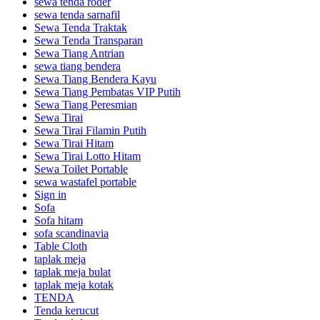
sewa tenda roder
sewa tenda sarnafil
Sewa Tenda Traktak
Sewa Tenda Transparan
Sewa Tiang Antrian
sewa tiang bendera
Sewa Tiang Bendera Kayu
Sewa Tiang Pembatas VIP Putih
Sewa Tiang Peresmian
Sewa Tirai
Sewa Tirai Filamin Putih
Sewa Tirai Hitam
Sewa Tirai Lotto Hitam
Sewa Toilet Portable
sewa wastafel portable
Sign in
Sofa
Sofa hitam
sofa scandinavia
Table Cloth
taplak meja
taplak meja bulat
taplak meja kotak
TENDA
Tenda kerucut