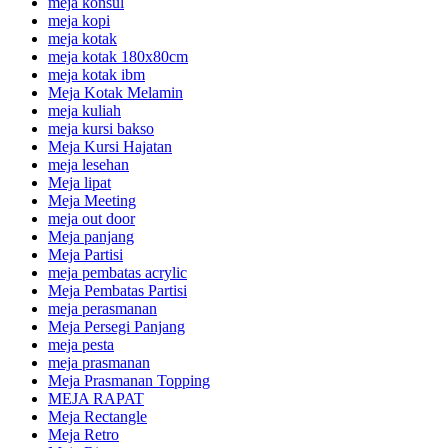
meja konsul
meja kopi
meja kotak
meja kotak 180x80cm
meja kotak ibm
Meja Kotak Melamin
meja kuliah
meja kursi bakso
Meja Kursi Hajatan
meja lesehan
Meja lipat
Meja Meeting
meja out door
Meja panjang
Meja Partisi
meja pembatas acrylic
Meja Pembatas Partisi
meja perasmanan
Meja Persegi Panjang
meja pesta
meja prasmanan
Meja Prasmanan Topping
MEJA RAPAT
Meja Rectangle
Meja Retro