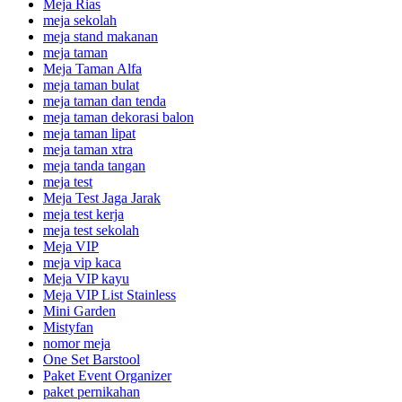
Meja Rias
meja sekolah
meja stand makanan
meja taman
Meja Taman Alfa
meja taman bulat
meja taman dan tenda
meja taman dekorasi balon
meja taman lipat
meja taman xtra
meja tanda tangan
meja test
Meja Test Jaga Jarak
meja test kerja
meja test sekolah
Meja VIP
meja vip kaca
Meja VIP kayu
Meja VIP List Stainless
Mini Garden
Mistyfan
nomor meja
One Set Barstool
Paket Event Organizer
paket pernikahan