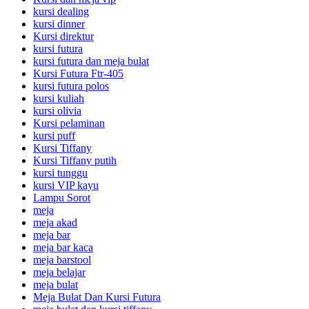
kursi dealing
kursi dinner
Kursi direktur
kursi futura
kursi futura dan meja bulat
Kursi Futura Ftr-405
kursi futura polos
kursi kuliah
kursi olivia
Kursi pelaminan
kursi puff
Kursi Tiffany
Kursi Tiffany putih
kursi tunggu
kursi VIP kayu
Lampu Sorot
meja
meja akad
meja bar
meja bar kaca
meja barstool
meja belajar
meja bulat
Meja Bulat Dan Kursi Futura