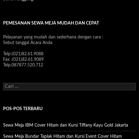
PEMESANAN SEWA MEJA MUDAH DAN CEPAT
Pelayanan yang mudah dan sederhana dengan cara :
Sebut tanggal Acara Anda
Telp:(021)82.61.9088
Fax :(021)82.61.9089
Telp.087877.520.712
C
a
r
i
u
POS-POS TERBARU
n
t
u
Sewa Meja IBM Cover Hitam dan Kursi Tiffany Kayu Gold Jakarta
k
:
Sewa Meja Bundar Taplak Hitam dan Kursi Event Cover Hitam