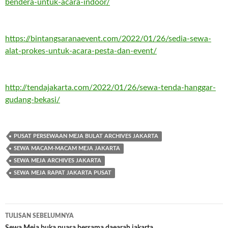
bendera-untuk-acara-indoor/
https://bintangsaranaevent.com/2022/01/26/sedia-sewa-
alat-prokes-untuk-acara-pesta-dan-event/
http://tendajakarta.com/2022/01/26/sewa-tenda-hanggar-
gudang-bekasi/
PUSAT PERSEWAAN MEJA BULAT ARCHIVES JAKARTA
SEWA MACAM-MACAM MEJA JAKARTA
SEWA MEJA ARCHIVES JAKARTA
SEWA MEJA RAPAT JAKARTA PUSAT
TULISAN SEBELUMNYA
Sewa Meja buka puasa bersama daearah jakarta