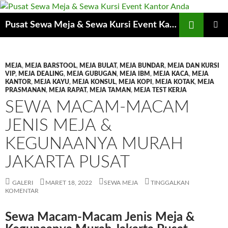
Cari
Pusat Sewa Meja & Sewa Kursi Event Kantor Anda
LANGSUNG
MENU
KE
UTAMA
ISI
MEJA
,
MEJA BARSTOOL
,
MEJA BULAT
,
MEJA BUNDAR
,
MEJA DAN KURSI
VIP
,
MEJA DEALING
,
MEJA GUBUGAN
,
MEJA IBM
,
MEJA KACA
,
MEJA
KANTOR
,
MEJA KAYU
,
MEJA KONSUL
,
MEJA KOPI
,
MEJA KOTAK
,
MEJA
PRASMANAN
,
MEJA RAPAT
,
MEJA TAMAN
,
MEJA TEST KERJA
SEWA MACAM-MACAM
JENIS MEJA &
KEGUNAANYA MURAH
JAKARTA PUSAT
GALERI
MARET 18, 2022
SEWA MEJA
TINGGALKAN
KOMENTAR
Sewa Macam-Macam Jenis Meja &