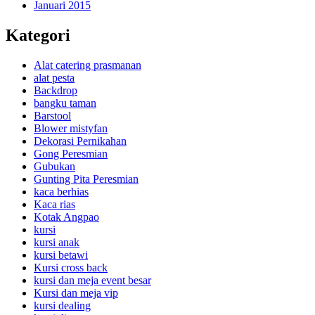
Januari 2015
Kategori
Alat catering prasmanan
alat pesta
Backdrop
bangku taman
Barstool
Blower mistyfan
Dekorasi Pernikahan
Gong Peresmian
Gubukan
Gunting Pita Peresmian
kaca berhias
Kaca rias
Kotak Angpao
kursi
kursi anak
kursi betawi
Kursi cross back
kursi dan meja event besar
Kursi dan meja vip
kursi dealing