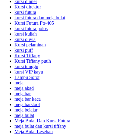
kursi dinner
Kursi direktur
kursi futura
kursi futura dan meja bulat
Kursi Futura Ftr-405
kursi futura polos
kursi kuliah
kursi olivia
Kursi pelaminan
kursi puff
Kursi Tiffany
Kursi Tiffany putih
kursi tunggu
kursi VIP kayu
Lampu Sorot
meja
meja akad
meja bar
meja bar kaca
meja barstool
meja belajar
meja bulat
Meja Bulat Dan Kursi Futura
meja bulat dan kursi tiffany
Meja Bulat Lesehan