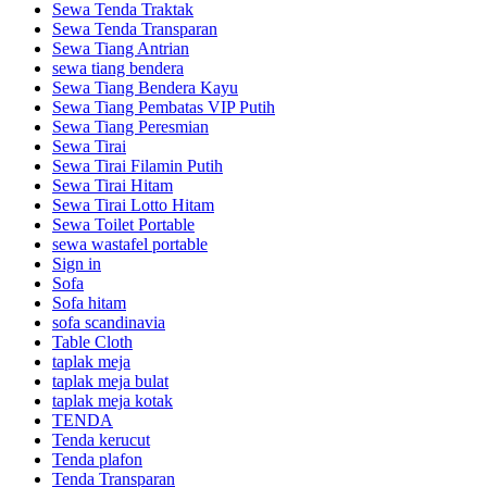
Sewa Tenda Traktak
Sewa Tenda Transparan
Sewa Tiang Antrian
sewa tiang bendera
Sewa Tiang Bendera Kayu
Sewa Tiang Pembatas VIP Putih
Sewa Tiang Peresmian
Sewa Tirai
Sewa Tirai Filamin Putih
Sewa Tirai Hitam
Sewa Tirai Lotto Hitam
Sewa Toilet Portable
sewa wastafel portable
Sign in
Sofa
Sofa hitam
sofa scandinavia
Table Cloth
taplak meja
taplak meja bulat
taplak meja kotak
TENDA
Tenda kerucut
Tenda plafon
Tenda Transparan