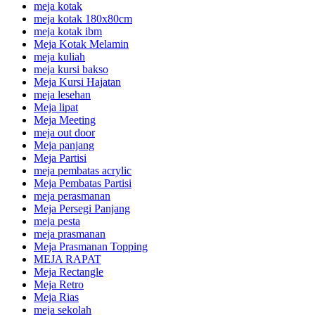
meja kotak
meja kotak 180x80cm
meja kotak ibm
Meja Kotak Melamin
meja kuliah
meja kursi bakso
Meja Kursi Hajatan
meja lesehan
Meja lipat
Meja Meeting
meja out door
Meja panjang
Meja Partisi
meja pembatas acrylic
Meja Pembatas Partisi
meja perasmanan
Meja Persegi Panjang
meja pesta
meja prasmanan
Meja Prasmanan Topping
MEJA RAPAT
Meja Rectangle
Meja Retro
Meja Rias
meja sekolah