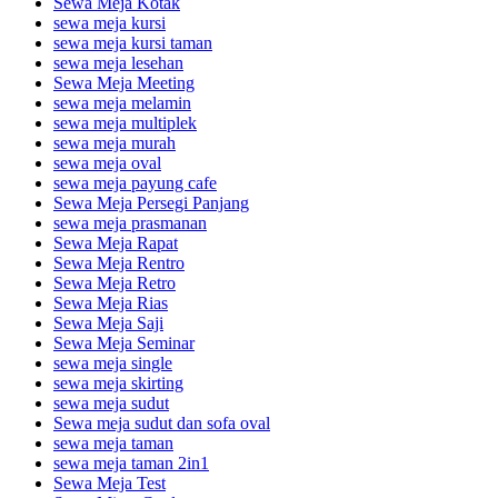
Sewa Meja Kotak
sewa meja kursi
sewa meja kursi taman
sewa meja lesehan
Sewa Meja Meeting
sewa meja melamin
sewa meja multiplek
sewa meja murah
sewa meja oval
sewa meja payung cafe
Sewa Meja Persegi Panjang
sewa meja prasmanan
Sewa Meja Rapat
Sewa Meja Rentro
Sewa Meja Retro
Sewa Meja Rias
Sewa Meja Saji
Sewa Meja Seminar
sewa meja single
sewa meja skirting
sewa meja sudut
Sewa meja sudut dan sofa oval
sewa meja taman
sewa meja taman 2in1
Sewa Meja Test