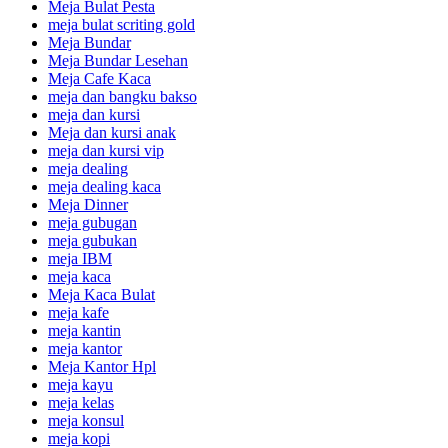
Meja Bulat Pesta
meja bulat scriting gold
Meja Bundar
Meja Bundar Lesehan
Meja Cafe Kaca
meja dan bangku bakso
meja dan kursi
Meja dan kursi anak
meja dan kursi vip
meja dealing
meja dealing kaca
Meja Dinner
meja gubugan
meja gubukan
meja IBM
meja kaca
Meja Kaca Bulat
meja kafe
meja kantin
meja kantor
Meja Kantor Hpl
meja kayu
meja kelas
meja konsul
meja kopi