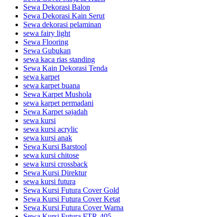
Sewa Dekorasi Balon
Sewa Dekorasi Kain Serut
Sewa dekorasi pelaminan
sewa fairy light
Sewa Flooring
Sewa Gubukan
sewa kaca rias standing
Sewa Kain Dekorasi Tenda
sewa karpet
sewa karpet buana
Sewa Karpet Mushola
sewa karpet permadani
Sewa Karpet sajadah
sewa kursi
sewa kursi acrylic
sewa kursi anak
Sewa Kursi Barstool
sewa kursi chitose
sewa kursi crossback
Sewa Kursi Direktur
sewa kursi futura
Sewa Kursi Futura Cover Gold
Sewa Kursi Futura Cover Ketat
Sewa Kursi Futura Cover Warna
Sewa Kursi Futura FTR-405