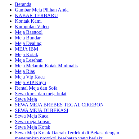
Beranda
Gambar Meja Pilihan Anda
KABAR TERBARU
Kontak Kami
Kumpulan Video
Meja Barstool
Meja Bundar
Meja Dealing
MEJA IBM
Meja Kotak
Meja Lesehan
Meja Melamin Kotak Minimalis
Meja Rias
Meja Vip Kaca
Meja VIP Kayu
Rental Meja dan Sofa
Sewa kursi dan meja bulat
Sewa Meja
SEWA MEJA BREBES TEGAL CIREBON
SEWA MEJA DI BEKASI
Sewa Meja Kaca
Sewa meja konsul
Sewa Meja Kotak
Sewa Meja Kotak Daerah Terdekat di Bekasi dengan
menerapkan protokol kesehatan yang berlaku