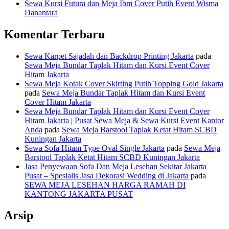
Sewa Kursi Futura dan Meja Ibm Cover Putih Event Wisma
Danantara
Komentar Terbaru
Sewa Karpet Sajadah dan Backdrop Printing Jakarta
pada
Sewa Meja Bundar Taplak Hitam dan Kursi Event Cover
Hitam Jakarta
Sewa Meja Kotak Cover Skirting Putih Topping Gold Jakarta
pada
Sewa Meja Bundar Taplak Hitam dan Kursi Event
Cover Hitam Jakarta
Sewa Meja Bundar Taplak Hitam dan Kursi Event Cover
Hitam Jakarta | Pusat Sewa Meja & Sewa Kursi Event Kantor
Anda
pada
Sewa Meja Barstool Taplak Ketat Hitam SCBD
Kuningan Jakarta
Sewa Sofa Hitam Type Oval Single Jakarta
pada
Sewa Meja
Barstool Taplak Ketat Hitam SCBD Kuningan Jakarta
Jasa Penyewaan Sofa Dan Meja Lesehan Sekitar Jakarta
Pusat – Spesialis Jasa Dekorasi Wedding di Jakarta
pada
SEWA MEJA LESEHAN HARGA RAMAH DI
KANTONG JAKARTA PUSAT
Arsip