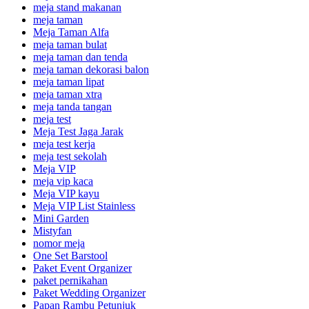
meja stand makanan
meja taman
Meja Taman Alfa
meja taman bulat
meja taman dan tenda
meja taman dekorasi balon
meja taman lipat
meja taman xtra
meja tanda tangan
meja test
Meja Test Jaga Jarak
meja test kerja
meja test sekolah
Meja VIP
meja vip kaca
Meja VIP kayu
Meja VIP List Stainless
Mini Garden
Mistyfan
nomor meja
One Set Barstool
Paket Event Organizer
paket pernikahan
Paket Wedding Organizer
Papan Rambu Petunjuk