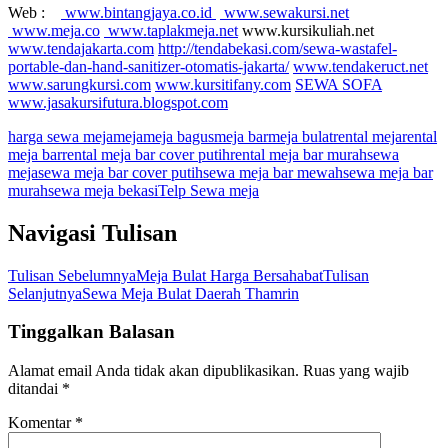
Web :
www.bintangjaya.co.id
www.sewakursi.net
www.meja.co
www.taplakmeja.net
www.kursikuliah.net
www.tendajakarta.com
http://tendabekasi.com/sewa-wastafel-
portable-dan-hand-sanitizer-otomatis-jakarta/
www.tendakeruct.net
www.sarungkursi.com
www.kursitifany.com
SEWA SOFA
www.jasakursifutura.blogspot.com
harga sewa meja
meja
meja bagus
meja bar
meja bulat
rental meja
rental
meja bar
rental meja bar cover putih
rental meja bar murah
sewa
meja
sewa meja bar cover putih
sewa meja bar mewah
sewa meja bar
murah
sewa meja bekasi
Telp Sewa meja
Navigasi Tulisan
Tulisan Sebelumnya
Meja Bulat Harga Bersahabat
Tulisan
Selanjutnya
Sewa Meja Bulat Daerah Thamrin
Tinggalkan Balasan
Alamat email Anda tidak akan dipublikasikan.
Ruas yang wajib
ditandai
*
Komentar
*