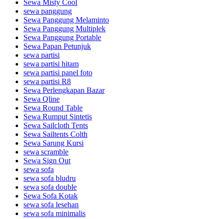
Sewa Misty Cool
sewa panggung
Sewa Panggung Melaminto
Sewa Panggung Multiplek
Sewa Panggung Portable
Sewa Papan Petunjuk
sewa partisi
sewa partisi hitam
sewa partisi panel foto
sewa partisi R8
Sewa Perlengkapan Bazar
Sewa Qline
Sewa Round Table
Sewa Rumput Sintetis
Sewa Sailcloth Tents
Sewa Sailtents Colth
Sewa Sarung Kursi
sewa scramble
Sewa Sign Out
sewa sofa
sewa sofa bludru
sewa sofa double
Sewa Sofa Kotak
sewa sofa lesehan
sewa sofa minimalis