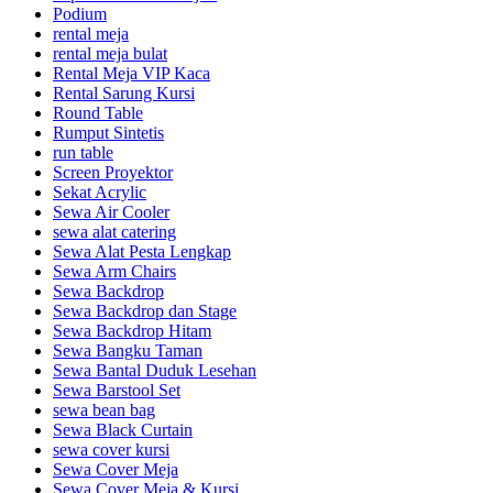
Podium
rental meja
rental meja bulat
Rental Meja VIP Kaca
Rental Sarung Kursi
Round Table
Rumput Sintetis
run table
Screen Proyektor
Sekat Acrylic
Sewa Air Cooler
sewa alat catering
Sewa Alat Pesta Lengkap
Sewa Arm Chairs
Sewa Backdrop
Sewa Backdrop dan Stage
Sewa Backdrop Hitam
Sewa Bangku Taman
Sewa Bantal Duduk Lesehan
Sewa Barstool Set
sewa bean bag
Sewa Black Curtain
sewa cover kursi
Sewa Cover Meja
Sewa Cover Meja & Kursi