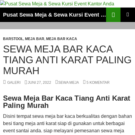
Cari
Pusat Sewa Meja & Sewa Kursi Event Kantor Anda
LANGSUNG
MENU
KE
UTAMA
ISI
BARSTOOL
,
MEJA BAR
,
MEJA BAR KACA
SEWA MEJA BAR KACA
TIANG ANTI KARAT PALING
MURAH
GALERI
JUNI 27, 2022
SEWA MEJA
5 KOMENTAR
Sewa Meja Bar Kaca Tiang Anti Karat
Paling Murah
Disini tempat sewa meja bar kaca berkualitas dengan bahan
besi tiang meja anti karat siap di gunakan untuk berbagai
event santai anda. siap melayani pemesanan sewa meja