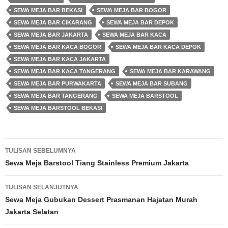
SEWA MEJA BAR BEKASI
SEWA MEJA BAR BOGOR
SEWA MEJA BAR CIKARANG
SEWA MEJA BAR DEPOK
SEWA MEJA BAR JAKARTA
SEWA MEJA BAR KACA
SEWA MEJA BAR KACA BOGOR
SEWA MEJA BAR KACA DEPOK
SEWA MEJA BAR KACA JAKARTA
SEWA MEJA BAR KACA TANGERANG
SEWA MEJA BAR KARAWANG
SEWA MEJA BAR PURWAKARTA
SEWA MEJA BAR SUBANG
SEWA MEJA BAR TANGERANG
SEWA MEJA BARSTOOL
SEWA MEJA BARSTOOL BEKASI
TULISAN SEBELUMNYA
Navigasi
Sewa Meja Barstool Tiang Stainless Premium Jakarta
Tulisan
TULISAN SELANJUTNYA
Sewa Meja Gubukan Dessert Prasmanan Hajatan Murah
Jakarta Selatan