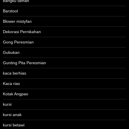
bangku taman
Barstool
Blower mistyfan
Dekorasi Pernikahan
Gong Peresmian
Gubukan
Gunting Pita Peresmian
kaca berhias
Kaca rias
Kotak Angpao
kursi
kursi anak
kursi betawi