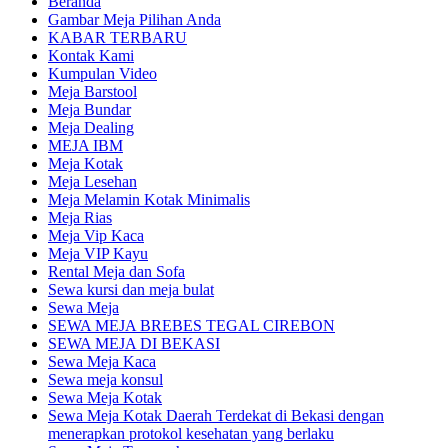
Beranda
Gambar Meja Pilihan Anda
KABAR TERBARU
Kontak Kami
Kumpulan Video
Meja Barstool
Meja Bundar
Meja Dealing
MEJA IBM
Meja Kotak
Meja Lesehan
Meja Melamin Kotak Minimalis
Meja Rias
Meja Vip Kaca
Meja VIP Kayu
Rental Meja dan Sofa
Sewa kursi dan meja bulat
Sewa Meja
SEWA MEJA BREBES TEGAL CIREBON
SEWA MEJA DI BEKASI
Sewa Meja Kaca
Sewa meja konsul
Sewa Meja Kotak
Sewa Meja Kotak Daerah Terdekat di Bekasi dengan
menerapkan protokol kesehatan yang berlaku