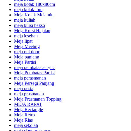
meja kotak 180x80cm
meja kotak ibm
Meja Kotak Melamin
meja kuliah
meja kursi bakso
Meja Kursi Hajatan
meja lesehan
Meja lipat
Meja Meeting
meja out door
Meja panjang
Meja Partisi
meja pembatas acrylic
Meja Pembatas Partisi
meja perasmanan
Meja Persegi Panjang
meja pesta
meja prasmanan
Meja Prasmanan Topping
MEJA RAPAT
Meja Rectangle
Meja Retro
Meja Rias
meja sekolah
meja stand makanan