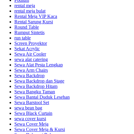
Podium
rental meja
rental meja bulat
Rental Meja VIP Kaca
Rental Sarung Kursi
Round Table
Rumput Sintetis
run table
Screen Proyektor
Sekat Acrylic
Sewa Air Cooler
sewa alat catering
Sewa Alat Pesta Lengkap
Sewa Arm Chairs
Sewa Backdrop
Sewa Backdrop dan Stage
Sewa Backdrop Hitam
Sewa Bangku Taman
Sewa Bantal Duduk Lesehan
Sewa Barstool Set
sewa bean bag
Sewa Black Curtain
sewa cover kursi
Sewa Cover Meja
Sewa Cover Meja & Kursi