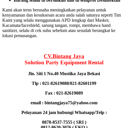
Barang selalu di bersihkan dan di semprot Desinfektan
Kami akan terus berusaha meningkatkan pelayanan untuk
kenyamanan dan kesuksesan acara anda salah satunya seperti Tim
Kami yang selalu menggunakan APD lengkap dari Masker,
Kacamata/faceshield, sarung tangan, rompi, membawa hand
sanitizer, selalu di cek suhu sebelum atau sesudah berangkat ke
lokasi pemasangan.
CV.Bintang Jaya
Solution Party Equipment
Rental
Jln. Siti 1 No.40 Mustika Jaya Bekasi
Tlp : 021-82619088/021-82601199
Fax : 021-82619089
email : bintangjaya75@yahoo.com
Pelayanan 24 jam hubungi Whatsapp/Telp :
0878-8537-7555 ( SRI )
0812-8620-3076 ( EKO )