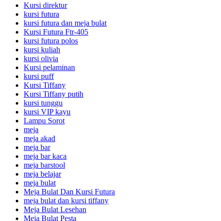
Kursi direktur
kursi futura
kursi futura dan meja bulat
Kursi Futura Ftr-405
kursi futura polos
kursi kuliah
kursi olivia
Kursi pelaminan
kursi puff
Kursi Tiffany
Kursi Tiffany putih
kursi tunggu
kursi VIP kayu
Lampu Sorot
meja
meja akad
meja bar
meja bar kaca
meja barstool
meja belajar
meja bulat
Meja Bulat Dan Kursi Futura
meja bulat dan kursi tiffany
Meja Bulat Lesehan
Meja Bulat Pesta