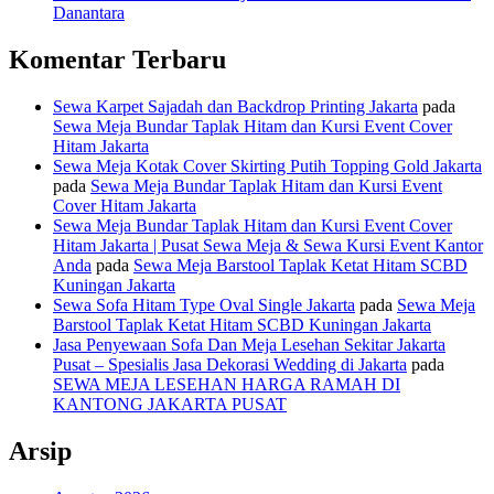
Danantara
Komentar Terbaru
Sewa Karpet Sajadah dan Backdrop Printing Jakarta
pada
Sewa Meja Bundar Taplak Hitam dan Kursi Event Cover
Hitam Jakarta
Sewa Meja Kotak Cover Skirting Putih Topping Gold Jakarta
pada
Sewa Meja Bundar Taplak Hitam dan Kursi Event
Cover Hitam Jakarta
Sewa Meja Bundar Taplak Hitam dan Kursi Event Cover
Hitam Jakarta | Pusat Sewa Meja & Sewa Kursi Event Kantor
Anda
pada
Sewa Meja Barstool Taplak Ketat Hitam SCBD
Kuningan Jakarta
Sewa Sofa Hitam Type Oval Single Jakarta
pada
Sewa Meja
Barstool Taplak Ketat Hitam SCBD Kuningan Jakarta
Jasa Penyewaan Sofa Dan Meja Lesehan Sekitar Jakarta
Pusat – Spesialis Jasa Dekorasi Wedding di Jakarta
pada
SEWA MEJA LESEHAN HARGA RAMAH DI
KANTONG JAKARTA PUSAT
Arsip