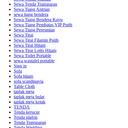
Sewa Tenda Transparan
Sewa Tiang Antrian
sewa tiang bendera
Sewa Tiang Bendera Kayu
Sewa Tiang Pembatas VIP Putih
Sewa Tiang Peresmian
Sewa Tirai
Sewa Tirai Filamin Putih
Sewa Tirai Hitam
Sewa Tirai Lotto Hitam
Sewa Toilet Portable
sewa wastafel portable
Sign in
Sofa
Sofa hitam
sofa scandinavia
Table Cloth
taplak meja
taplak meja bulat
taplak meja kotak
TENDA
Tenda kerucut
Tenda plafon
Tenda Transparan
Tenda Wedding