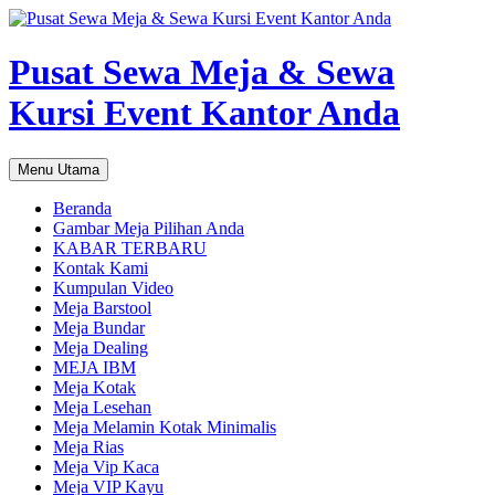
Pusat Sewa Meja & Sewa
Kursi Event Kantor Anda
Cari
Langsung
Menu Utama
ke
isi
Beranda
Gambar Meja Pilihan Anda
KABAR TERBARU
Kontak Kami
Kumpulan Video
Meja Barstool
Meja Bundar
Meja Dealing
MEJA IBM
Meja Kotak
Meja Lesehan
Meja Melamin Kotak Minimalis
Meja Rias
Meja Vip Kaca
Meja VIP Kayu