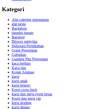
Kategori
Alat catering prasmanan
alat pesta
Backdrop
bangku taman
Barstool
Blower mistyfan
Dekorasi Pernikahan
Gong Peresmian
Gubukan
Gunting Pita Peresmian
kaca berhias
Kaca rias
Kotak Angpao
kursi
kursi anak
kursi betawi
Kursi cross back
kursi dan meja event besar
Kursi dan meja vip
kursi dealing
kursi dinner