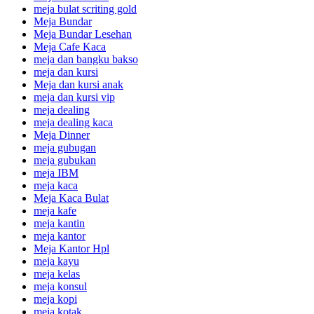
meja bulat scriting gold
Meja Bundar
Meja Bundar Lesehan
Meja Cafe Kaca
meja dan bangku bakso
meja dan kursi
Meja dan kursi anak
meja dan kursi vip
meja dealing
meja dealing kaca
Meja Dinner
meja gubugan
meja gubukan
meja IBM
meja kaca
Meja Kaca Bulat
meja kafe
meja kantin
meja kantor
Meja Kantor Hpl
meja kayu
meja kelas
meja konsul
meja kopi
meja kotak