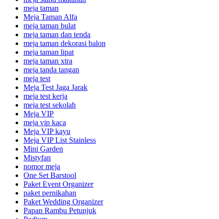
meja taman
Meja Taman Alfa
meja taman bulat
meja taman dan tenda
meja taman dekorasi balon
meja taman lipat
meja taman xtra
meja tanda tangan
meja test
Meja Test Jaga Jarak
meja test kerja
meja test sekolah
Meja VIP
meja vip kaca
Meja VIP kayu
Meja VIP List Stainless
Mini Garden
Mistyfan
nomor meja
One Set Barstool
Paket Event Organizer
paket pernikahan
Paket Wedding Organizer
Papan Rambu Petunjuk