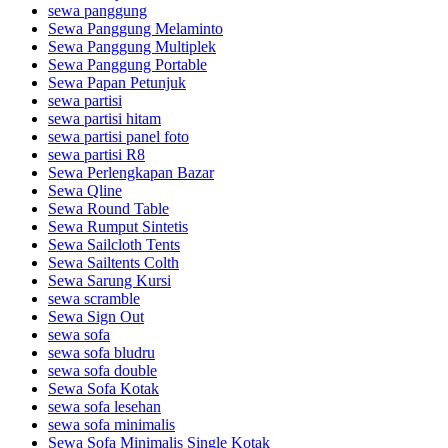
sewa panggung
Sewa Panggung Melaminto
Sewa Panggung Multiplek
Sewa Panggung Portable
Sewa Papan Petunjuk
sewa partisi
sewa partisi hitam
sewa partisi panel foto
sewa partisi R8
Sewa Perlengkapan Bazar
Sewa Qline
Sewa Round Table
Sewa Rumput Sintetis
Sewa Sailcloth Tents
Sewa Sailtents Colth
Sewa Sarung Kursi
sewa scramble
Sewa Sign Out
sewa sofa
sewa sofa bludru
sewa sofa double
Sewa Sofa Kotak
sewa sofa lesehan
sewa sofa minimalis
Sewa Sofa Minimalis Single Kotak