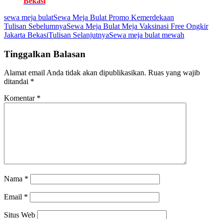
Bekasi
sewa meja bulat
Sewa Meja Bulat Promo Kemerdekaan
Navigasi
Tulisan Sebelumnya
Sewa Meja Bulat Meja Vaksinasi Free Ongkir
Jakarta Bekasi
Tulisan Selanjutnya
Sewa meja bulat mewah
Tulisan
Tinggalkan Balasan
Alamat email Anda tidak akan dipublikasikan.
Ruas yang wajib
ditandai
*
Komentar
*
Nama
*
Email
*
Situs Web