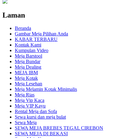
Laman
Beranda
Gambar Meja Pilihan Anda
KABAR TERBARU
Kontak Kami
Kumpulan Video
Meja Barstool
Meja Bundar
Meja Dealing
MEJA IBM
Meja Kotak
Meja Lesehan
Meja Melamin Kotak Minimalis
Meja Rias
Meja Vip Kaca
Meja VIP Kayu
Rental Meja dan Sofa
Sewa kursi dan meja bulat
Sewa Meja
SEWA MEJA BREBES TEGAL CIREBON
SEWA MEJA DI BEKASI