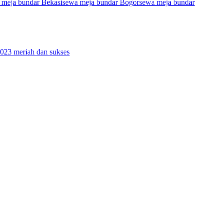
 meja bundar Bekasi
sewa meja bundar Bogor
sewa meja bundar
023 meriah dan sukses