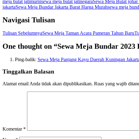
meja bulat jatimurni
sewa meja bulat jatinegara
Sewa Meja Bulat johar
jakarta
Sewa Meja Bundar Jakarta Barat Harga Murah
sewa meja bund
Navigasi Tulisan
Tulisan Sebelumnya
Sewa Meja Taman Acara Pameran Tahun Baru
Tu
One thought on “Sewa Meja Bundar 2023 
Ping-balik:
Sewa Meja Panjang Kayu Daerah Kuningan Jakart
Tinggalkan Balasan
Alamat email Anda tidak akan dipublikasikan.
Ruas yang wajib ditan
Komentar
*