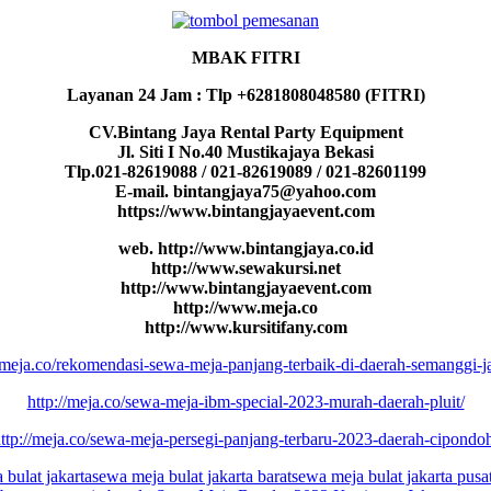
MBAK FITRI
Layanan 24 Jam : Tlp +6281808048580 (FITRI)
CV.Bintang Jaya Rental Party Equipment
Jl. Siti I No.40 Mustikajaya Bekasi
Tlp.021-82619088 / 021-82619089 / 021-82601199
E-mail. bintangjaya75@yahoo.com
https://www.bintangjayaevent.com
web. http://www.bintangjaya.co.id
http://www.sewakursi.net
http://www.bintangjayaevent.com
http://www.meja.co
http://www.kursitifany.com
//meja.co/rekomendasi-sewa-meja-panjang-terbaik-di-daerah-semanggi-ja
http://meja.co/sewa-meja-ibm-special-2023-murah-daerah-pluit/
ttp://meja.co/sewa-meja-persegi-panjang-terbaru-2023-daerah-cipondo
 bulat jakarta
sewa meja bulat jakarta barat
sewa meja bulat jakarta pusa