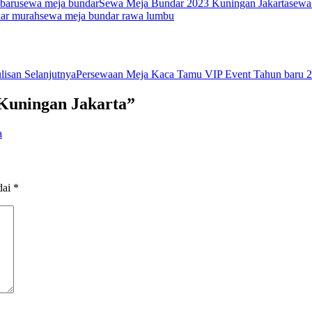
 baru
sewa meja bundar
Sewa Meja Bundar 2023 Kuningan Jakarta
sewa
ar murah
sewa meja bundar rawa lumbu
lisan Selanjutnya
Persewaan Meja Kaca Tamu VIP Event Tahun baru 2
Kuningan Jakarta”
a
dai
*