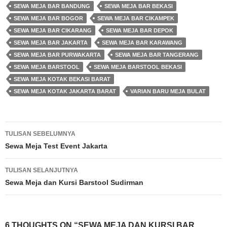
SEWA MEJA BAR BANDUNG
SEWA MEJA BAR BEKASI
SEWA MEJA BAR BOGOR
SEWA MEJA BAR CIKAMPEK
SEWA MEJA BAR CIKARANG
SEWA MEJA BAR DEPOK
SEWA MEJA BAR JAKARTA
SEWA MEJA BAR KARAWANG
SEWA MEJA BAR PURWAKARTA
SEWA MEJA BAR TANGERANG
SEWA MEJA BARSTOOL
SEWA MEJA BARSTOOL BEKASI
SEWA MEJA KOTAK BEKASI BARAT
SEWA MEJA KOTAK JAKARTA BARAT
VARIAN BARU MEJA BULAT
Navigasi
TULISAN SEBELUMNYA
Tulisan
Sewa Meja Test Event Jakarta
TULISAN SELANJUTNYA
Sewa Meja dan Kursi Barstool Sudirman
6 THOUGHTS ON “SEWA MEJA DAN KURSI BAR