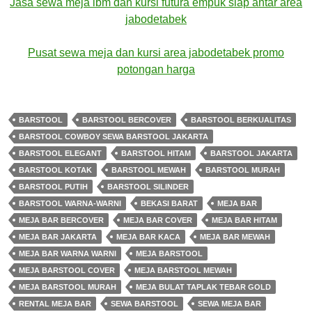
Jasa sewa meja ibm dan kursi futura empuk siap antar area
jabodetabek
Pusat
sewa
meja
dan kursi area jabodetabek promo
potongan harga
BARSTOOL
BARSTOOL BERCOVER
BARSTOOL BERKUALITAS
BARSTOOL COWBOY SEWA BARSTOOL JAKARTA
BARSTOOL ELEGANT
BARSTOOL HITAM
BARSTOOL JAKARTA
BARSTOOL KOTAK
BARSTOOL MEWAH
BARSTOOL MURAH
BARSTOOL PUTIH
BARSTOOL SILINDER
BARSTOOL WARNA-WARNI
BEKASI BARAT
MEJA BAR
MEJA BAR BERCOVER
MEJA BAR COVER
MEJA BAR HITAM
MEJA BAR JAKARTA
MEJA BAR KACA
MEJA BAR MEWAH
MEJA BAR WARNA WARNI
MEJA BARSTOOL
MEJA BARSTOOL COVER
MEJA BARSTOOL MEWAH
MEJA BARSTOOL MURAH
MEJA BULAT TAPLAK TEBAR GOLD
RENTAL MEJA BAR
SEWA BARSTOOL
SEWA MEJA BAR