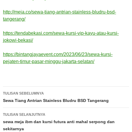
http://meja.co/sewa-tiang-antrian-stainless-bludru-bsd-
tangerang/
https://tendabekasi.com/sewa-kursi-vip-kayu-atau-kursi-
jokowi-bekasi/
https://bintangjayaevent.com/2023/06/23/sewa-kursi-
pejaten-timur-pasar-minggu-jakarta-selatan/
Navigasi
TULISAN SEBELUMNYA
Tulisan
Sewa Tiang Antrian Stainless Bludru BSD Tangerang
TULISAN SELANJUTNYA
sewa meja ibm dan kursi futura anti mahal serpong dan
sekitarnya