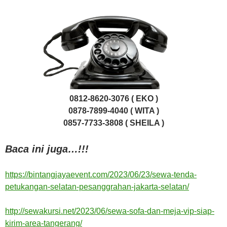
0812-8620-3076 ( EKO )
0878-7899-4040 ( WITA )
0857-7733-3808 ( SHEILA )
Baca ini juga…!!!
https://bintangjayaevent.com/2023/06/23/sewa-tenda-
petukangan-selatan-pesanggrahan-jakarta-selatan/
http://sewakursi.net/2023/06/sewa-sofa-dan-meja-vip-siap-
kirim-area-tangerang/