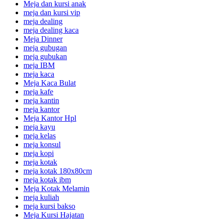
Meja dan kursi anak
meja dan kursi vip
meja dealing
meja dealing kaca
Meja Dinner
meja gubugan
meja gubukan
meja IBM
meja kaca
Meja Kaca Bulat
meja kafe
meja kantin
meja kantor
Meja Kantor Hpl
meja kayu
meja kelas
meja konsul
meja kopi
meja kotak
meja kotak 180x80cm
meja kotak ibm
Meja Kotak Melamin
meja kuliah
meja kursi bakso
Meja Kursi Hajatan