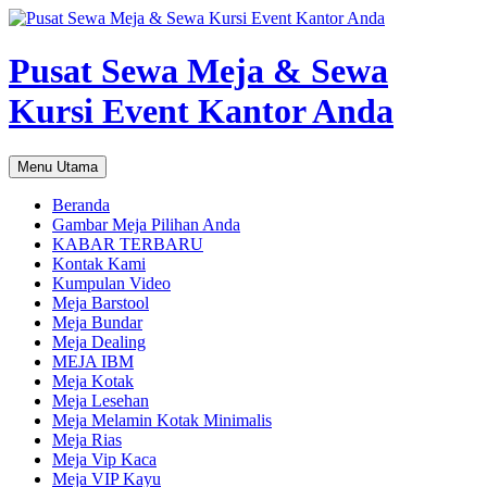
Pusat Sewa Meja & Sewa
Kursi Event Kantor Anda
Cari
Langsung
Menu Utama
ke
isi
Beranda
Gambar Meja Pilihan Anda
KABAR TERBARU
Kontak Kami
Kumpulan Video
Meja Barstool
Meja Bundar
Meja Dealing
MEJA IBM
Meja Kotak
Meja Lesehan
Meja Melamin Kotak Minimalis
Meja Rias
Meja Vip Kaca
Meja VIP Kayu