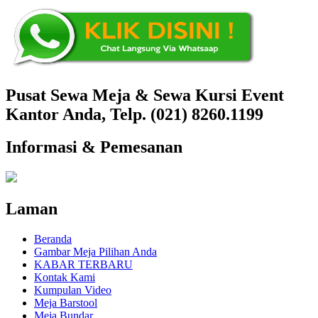
Pusat Sewa Meja & Sewa Kursi Event
Kantor Anda, Telp. (021) 8260.1199
Informasi & Pemesanan
Laman
Beranda
Gambar Meja Pilihan Anda
KABAR TERBARU
Kontak Kami
Kumpulan Video
Meja Barstool
Meja Bundar