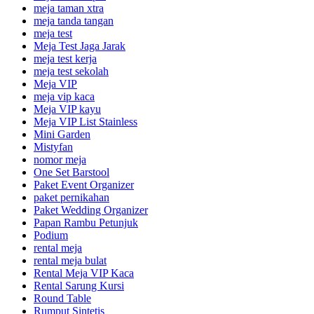
meja taman xtra
meja tanda tangan
meja test
Meja Test Jaga Jarak
meja test kerja
meja test sekolah
Meja VIP
meja vip kaca
Meja VIP kayu
Meja VIP List Stainless
Mini Garden
Mistyfan
nomor meja
One Set Barstool
Paket Event Organizer
paket pernikahan
Paket Wedding Organizer
Papan Rambu Petunjuk
Podium
rental meja
rental meja bulat
Rental Meja VIP Kaca
Rental Sarung Kursi
Round Table
Rumput Sintetis