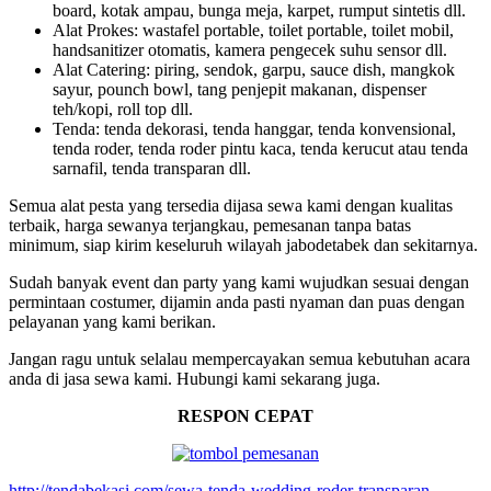
board, kotak ampau, bunga meja, karpet, rumput sintetis dll.
Alat Prokes: wastafel portable, toilet portable, toilet mobil,
handsanitizer otomatis, kamera pengecek suhu sensor dll.
Alat Catering: piring, sendok, garpu, sauce dish, mangkok
sayur, pounch bowl, tang penjepit makanan, dispenser
teh/kopi, roll top dll.
Tenda: tenda dekorasi, tenda hanggar, tenda konvensional,
tenda roder, tenda roder pintu kaca, tenda kerucut atau tenda
sarnafil, tenda transparan dll.
Semua alat pesta yang tersedia dijasa sewa kami dengan kualitas
terbaik, harga sewanya terjangkau, pemesanan tanpa batas
minimum, siap kirim keseluruh wilayah jabodetabek dan sekitarnya.
Sudah banyak event dan party yang kami wujudkan sesuai dengan
permintaan costumer, dijamin anda pasti nyaman dan puas dengan
pelayanan yang kami berikan.
Jangan ragu untuk selalau mempercayakan semua kebutuhan acara
anda di jasa sewa kami. Hubungi kami sekarang juga.
RESPON CEPAT
http://tendabekasi.com/sewa-tenda-wedding-roder-transparan-