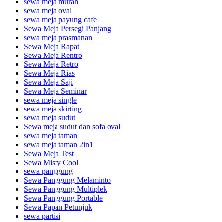
sewa meja murah
sewa meja oval
sewa meja payung cafe
Sewa Meja Persegi Panjang
sewa meja prasmanan
Sewa Meja Rapat
Sewa Meja Rentro
Sewa Meja Retro
Sewa Meja Rias
Sewa Meja Saji
Sewa Meja Seminar
sewa meja single
sewa meja skirting
sewa meja sudut
Sewa meja sudut dan sofa oval
sewa meja taman
sewa meja taman 2in1
Sewa Meja Test
Sewa Misty Cool
sewa panggung
Sewa Panggung Melaminto
Sewa Panggung Multiplek
Sewa Panggung Portable
Sewa Papan Petunjuk
sewa partisi