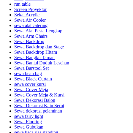
run table
Screen Proyektor
Sekat Acrylic
Sewa Air Cooler
sewa alat catering
Sewa Alat Pesta Lengkap
Sewa Arm Chairs
Sewa Backdrop
Sewa Backdrop dan Stage
Sewa Backdrop Hitam
Sewa Bangku Taman
Sewa Bantal Duduk Lesehan
Sewa Barstool Set
sewa bean bag
Sewa Black Curtain
sewa cover kursi
Sewa Cover Meja
Sewa Cover Meja & Kursi
Sewa Dekorasi Balon
Sewa Dekorasi Kain Serut
Sewa dekorasi pelaminan
sewa fairy light
Sewa Flooring
Sewa Gubukan
sewa kaca rias standing