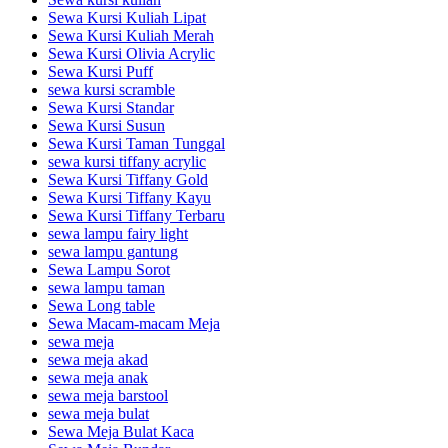
Sewa Kursi Kuliah Lipat
Sewa Kursi Kuliah Merah
Sewa Kursi Olivia Acrylic
Sewa Kursi Puff
sewa kursi scramble
Sewa Kursi Standar
Sewa Kursi Susun
Sewa Kursi Taman Tunggal
sewa kursi tiffany acrylic
Sewa Kursi Tiffany Gold
Sewa Kursi Tiffany Kayu
Sewa Kursi Tiffany Terbaru
sewa lampu fairy light
sewa lampu gantung
Sewa Lampu Sorot
sewa lampu taman
Sewa Long table
Sewa Macam-macam Meja
sewa meja
sewa meja akad
sewa meja anak
sewa meja barstool
sewa meja bulat
Sewa Meja Bulat Kaca