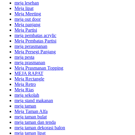
meja lesehan
Meja lipat
Meja Meeting
meja out door
Meja panjang
Meja Partisi
meja pembatas acrylic
Meja Pembatas Partisi
meja perasmanan
Meja Persegi Panjang
meja pesta
meja prasmanan
Meja Prasmanan Topping
MEJA RAPAT
Meja Rectangle
Meja Retro
Meja Rias
meja sekolah
meja stand makanan
meja taman
Meja Taman Alfa
meja taman bulat
meja taman dan tenda
meja taman dekorasi balon
meja taman lipat