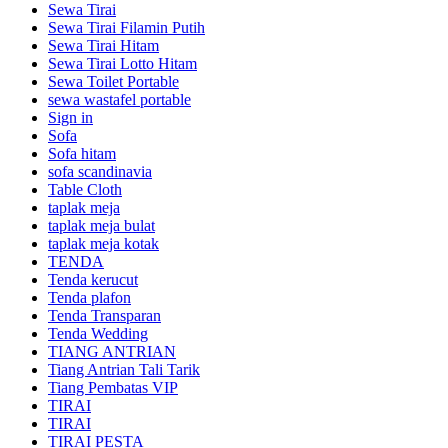
Sewa Tirai
Sewa Tirai Filamin Putih
Sewa Tirai Hitam
Sewa Tirai Lotto Hitam
Sewa Toilet Portable
sewa wastafel portable
Sign in
Sofa
Sofa hitam
sofa scandinavia
Table Cloth
taplak meja
taplak meja bulat
taplak meja kotak
TENDA
Tenda kerucut
Tenda plafon
Tenda Transparan
Tenda Wedding
TIANG ANTRIAN
Tiang Antrian Tali Tarik
Tiang Pembatas VIP
TIRAI
TIRAI
TIRAI PESTA