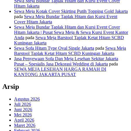
Sewa Meja Bundar Taplak Hitam dan Kursi Event Cover
Hitam Jakarta
Sewa Meja Kotak Cover Skirting Putih Topping Gold Jakarta
pada
Sewa Meja Bundar Taplak Hitam dan Kursi Event
Cover Hitam Jakarta
Sewa Meja Bundar Taplak Hitam dan Kursi Event Cover
Hitam Jakarta | Pusat Sewa Meja & Sewa Kursi Event Kantor
Anda
pada
Sewa Meja Barstool Taplak Ketat Hitam SCBD
Kuningan Jakarta
Sewa Sofa Hitam Type Oval Single Jakarta
pada
Sewa Meja
Barstool Taplak Ketat Hitam SCBD Kuningan Jakarta
Jasa Penyewaan Sofa Dan Meja Lesehan Sekitar Jakarta
Pusat – Spesialis Jasa Dekorasi Wedding di Jakarta
pada
SEWA MEJA LESEHAN HARGA RAMAH DI
KANTONG JAKARTA PUSAT
Arsip
Agustus 2026
Juli 2026
Juni 2026
Mei 2026
April 2026
Maret 2026
Februari 2026