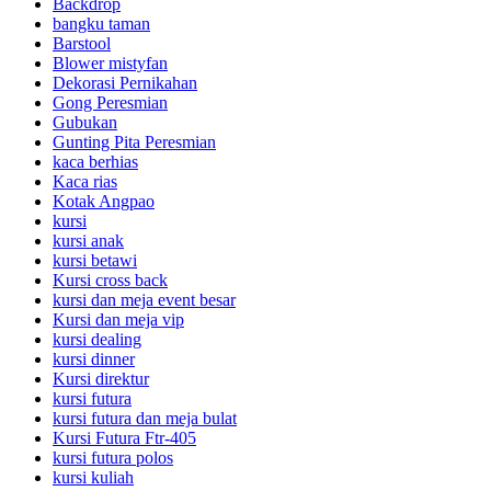
Backdrop
bangku taman
Barstool
Blower mistyfan
Dekorasi Pernikahan
Gong Peresmian
Gubukan
Gunting Pita Peresmian
kaca berhias
Kaca rias
Kotak Angpao
kursi
kursi anak
kursi betawi
Kursi cross back
kursi dan meja event besar
Kursi dan meja vip
kursi dealing
kursi dinner
Kursi direktur
kursi futura
kursi futura dan meja bulat
Kursi Futura Ftr-405
kursi futura polos
kursi kuliah