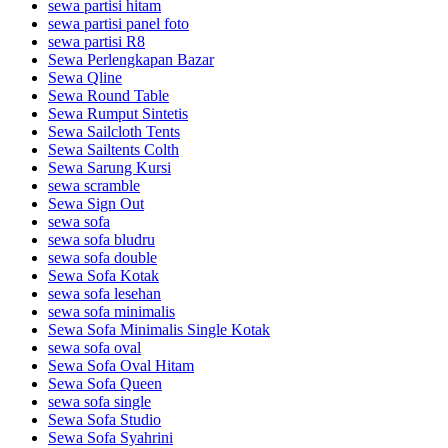
sewa partisi hitam
sewa partisi panel foto
sewa partisi R8
Sewa Perlengkapan Bazar
Sewa Qline
Sewa Round Table
Sewa Rumput Sintetis
Sewa Sailcloth Tents
Sewa Sailtents Colth
Sewa Sarung Kursi
sewa scramble
Sewa Sign Out
sewa sofa
sewa sofa bludru
sewa sofa double
Sewa Sofa Kotak
sewa sofa lesehan
sewa sofa minimalis
Sewa Sofa Minimalis Single Kotak
sewa sofa oval
Sewa Sofa Oval Hitam
Sewa Sofa Queen
sewa sofa single
Sewa Sofa Studio
Sewa Sofa Syahrini