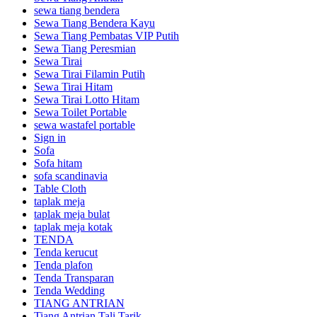
sewa tiang bendera
Sewa Tiang Bendera Kayu
Sewa Tiang Pembatas VIP Putih
Sewa Tiang Peresmian
Sewa Tirai
Sewa Tirai Filamin Putih
Sewa Tirai Hitam
Sewa Tirai Lotto Hitam
Sewa Toilet Portable
sewa wastafel portable
Sign in
Sofa
Sofa hitam
sofa scandinavia
Table Cloth
taplak meja
taplak meja bulat
taplak meja kotak
TENDA
Tenda kerucut
Tenda plafon
Tenda Transparan
Tenda Wedding
TIANG ANTRIAN
Tiang Antrian Tali Tarik