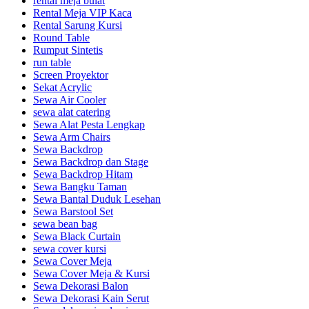
rental meja bulat
Rental Meja VIP Kaca
Rental Sarung Kursi
Round Table
Rumput Sintetis
run table
Screen Proyektor
Sekat Acrylic
Sewa Air Cooler
sewa alat catering
Sewa Alat Pesta Lengkap
Sewa Arm Chairs
Sewa Backdrop
Sewa Backdrop dan Stage
Sewa Backdrop Hitam
Sewa Bangku Taman
Sewa Bantal Duduk Lesehan
Sewa Barstool Set
sewa bean bag
Sewa Black Curtain
sewa cover kursi
Sewa Cover Meja
Sewa Cover Meja & Kursi
Sewa Dekorasi Balon
Sewa Dekorasi Kain Serut