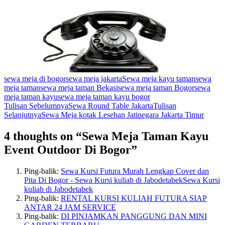
sewa meja di bogor
sewa meja jakarta
Sewa meja kayu taman
sewa
meja taman
sewa meja taman Bekasi
sewa meja taman Bogor
sewa
meja taman kayu
sewa meja taman kayu bogor
Navigasi
Tulisan Sebelumnya
Sewa Round Table Jakarta
Tulisan
Selanjutnya
Sewa Meja kotak Lesehan Jatinegara Jakarta Timur
Tulisan
4 thoughts on “Sewa Meja Taman Kayu
Event Outdoor Di Bogor”
Ping-balik:
Sewa Kursi Futura Murah Lengkap Cover dan
Pita Di Bogor - Sewa Kursi kuliah di JabodetabekSewa Kursi
kuliah di Jabodetabek
Ping-balik:
RENTAL KURSI KULIAH FUTURA SIAP
ANTAR 24 JAM SERVICE
Ping-balik:
DI PINJAMKAN PANGGUNG DAN MINI