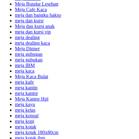
Meja Bundar Lesehan
Meja Cafe Kaca
meja dan bangku bakso
meja dan kursi
Meja dan kursi anak
meja dan kursi vip
meja dealing
meja dealing kaca
Meja Dinner
meja gubugan
meja gubukan
meja IBM
meja kaca
Meja Kaca Bulat
meja kafe
meja kantin
meja kantor
Meja Kantor Hpl
meja kayu
meja kelas
meja konsul
meja kopi
meja kotak
meja kotak 180x80cm
meja kotak ibm