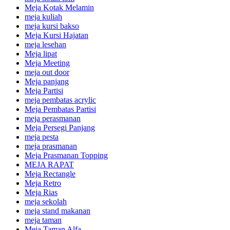
Meja Kotak Melamin
meja kuliah
meja kursi bakso
Meja Kursi Hajatan
meja lesehan
Meja lipat
Meja Meeting
meja out door
Meja panjang
Meja Partisi
meja pembatas acrylic
Meja Pembatas Partisi
meja perasmanan
Meja Persegi Panjang
meja pesta
meja prasmanan
Meja Prasmanan Topping
MEJA RAPAT
Meja Rectangle
Meja Retro
Meja Rias
meja sekolah
meja stand makanan
meja taman
Meja Taman Alfa