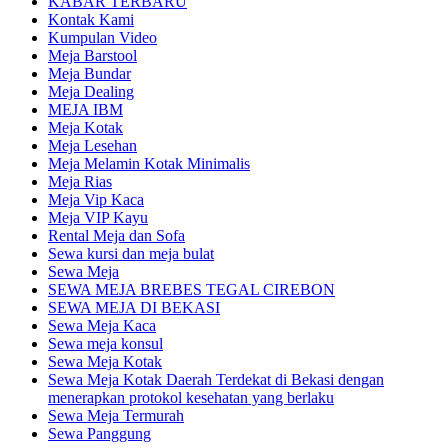
KABAR TERBARU
Kontak Kami
Kumpulan Video
Meja Barstool
Meja Bundar
Meja Dealing
MEJA IBM
Meja Kotak
Meja Lesehan
Meja Melamin Kotak Minimalis
Meja Rias
Meja Vip Kaca
Meja VIP Kayu
Rental Meja dan Sofa
Sewa kursi dan meja bulat
Sewa Meja
SEWA MEJA BREBES TEGAL CIREBON
SEWA MEJA DI BEKASI
Sewa Meja Kaca
Sewa meja konsul
Sewa Meja Kotak
Sewa Meja Kotak Daerah Terdekat di Bekasi dengan
menerapkan protokol kesehatan yang berlaku
Sewa Meja Termurah
Sewa Panggung