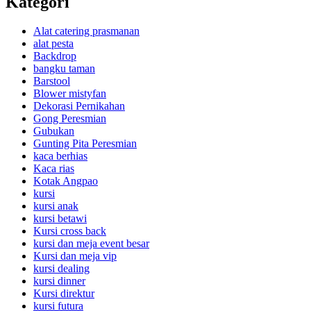
Kategori
Alat catering prasmanan
alat pesta
Backdrop
bangku taman
Barstool
Blower mistyfan
Dekorasi Pernikahan
Gong Peresmian
Gubukan
Gunting Pita Peresmian
kaca berhias
Kaca rias
Kotak Angpao
kursi
kursi anak
kursi betawi
Kursi cross back
kursi dan meja event besar
Kursi dan meja vip
kursi dealing
kursi dinner
Kursi direktur
kursi futura