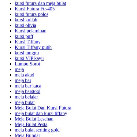
kursi futura dan meja bulat
Kursi Futura Ftr-405
kursi futura polos
kursi kuliah
kursi olivia
Kursi pelaminan
kursi puff
Kursi Tiffany
Kursi Tiffany putih
kursi tunggu
kursi VIP kayu
Lampu Sorot
meja
meja akad
meja bar
meja bar kaca
meja barstool
meja belajar
meja bulat
Meja Bulat Dan Kursi Futura
meja bulat dan kursi tiffany
Meja Bulat Lesehan
Meja Bulat Pesta
meja bulat scriting gold
Meja Bundar