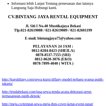
Informasi lebih Lanjut Tentang pemesanan dan lainnya
Langsung Saja Hubungi kami.
CV.BINTANG JAYA RENTAL EQUIPMENT
Jl. Siti I No.40 Mustikajaya Bekasi
Tlp.021-82619088 / 021-82619089 / 021-82601199
E-mail. bintangjaya75@yahoo.com
PELAYANAN 24 JAM :
0812-8284-8423 (SHEILA)
0878-8537-7555 (SRI)
0812-8620-3076 (EKO)
0878-7899-4040 ( WITA )
http://kursitifany.com/sewa-kursi-tiffany-model-terbaru-warna-putih-
jakarta/
http://tendabekasi.com/jasa-sewa-tenda-acara-dekorasi-serut-
pemasangan-rapih-depok/
http://meja.co/tempat-sewa-meja-ibm-cover-ketat-event-rapat/