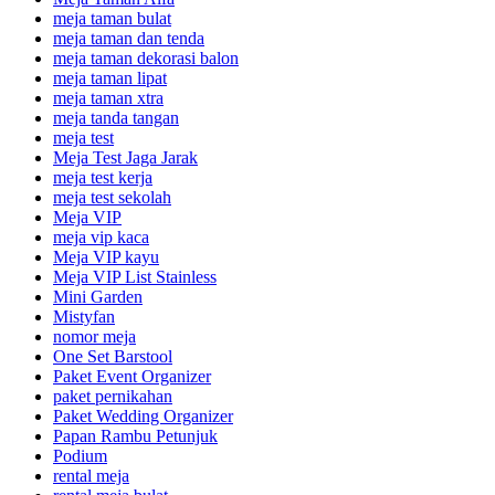
meja taman bulat
meja taman dan tenda
meja taman dekorasi balon
meja taman lipat
meja taman xtra
meja tanda tangan
meja test
Meja Test Jaga Jarak
meja test kerja
meja test sekolah
Meja VIP
meja vip kaca
Meja VIP kayu
Meja VIP List Stainless
Mini Garden
Mistyfan
nomor meja
One Set Barstool
Paket Event Organizer
paket pernikahan
Paket Wedding Organizer
Papan Rambu Petunjuk
Podium
rental meja