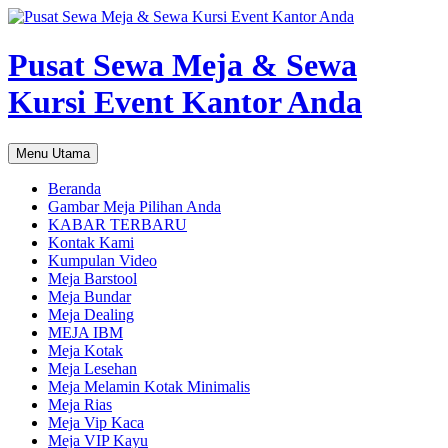
Pusat Sewa Meja & Sewa
Kursi Event Kantor Anda
Cari
Langsung
Menu Utama
ke
isi
Beranda
Gambar Meja Pilihan Anda
KABAR TERBARU
Kontak Kami
Kumpulan Video
Meja Barstool
Meja Bundar
Meja Dealing
MEJA IBM
Meja Kotak
Meja Lesehan
Meja Melamin Kotak Minimalis
Meja Rias
Meja Vip Kaca
Meja VIP Kayu