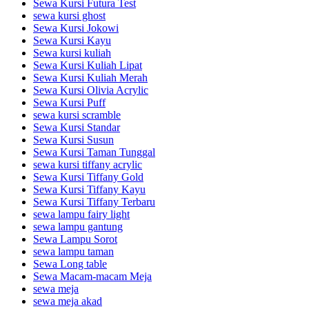
Sewa Kursi Futura Test
sewa kursi ghost
Sewa Kursi Jokowi
Sewa Kursi Kayu
Sewa kursi kuliah
Sewa Kursi Kuliah Lipat
Sewa Kursi Kuliah Merah
Sewa Kursi Olivia Acrylic
Sewa Kursi Puff
sewa kursi scramble
Sewa Kursi Standar
Sewa Kursi Susun
Sewa Kursi Taman Tunggal
sewa kursi tiffany acrylic
Sewa Kursi Tiffany Gold
Sewa Kursi Tiffany Kayu
Sewa Kursi Tiffany Terbaru
sewa lampu fairy light
sewa lampu gantung
Sewa Lampu Sorot
sewa lampu taman
Sewa Long table
Sewa Macam-macam Meja
sewa meja
sewa meja akad