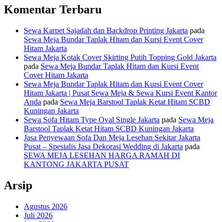
Komentar Terbaru
Sewa Karpet Sajadah dan Backdrop Printing Jakarta
pada
Sewa Meja Bundar Taplak Hitam dan Kursi Event Cover
Hitam Jakarta
Sewa Meja Kotak Cover Skirting Putih Topping Gold Jakarta
pada
Sewa Meja Bundar Taplak Hitam dan Kursi Event
Cover Hitam Jakarta
Sewa Meja Bundar Taplak Hitam dan Kursi Event Cover
Hitam Jakarta | Pusat Sewa Meja & Sewa Kursi Event Kantor
Anda
pada
Sewa Meja Barstool Taplak Ketat Hitam SCBD
Kuningan Jakarta
Sewa Sofa Hitam Type Oval Single Jakarta
pada
Sewa Meja
Barstool Taplak Ketat Hitam SCBD Kuningan Jakarta
Jasa Penyewaan Sofa Dan Meja Lesehan Sekitar Jakarta
Pusat – Spesialis Jasa Dekorasi Wedding di Jakarta
pada
SEWA MEJA LESEHAN HARGA RAMAH DI
KANTONG JAKARTA PUSAT
Arsip
Agustus 2026
Juli 2026