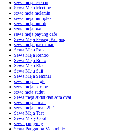
sewa meja lesehan
Sewa Meja Meeting
sewa meja melamin
sewa meja multiplek
sewa meja murah
sewa meja oval
sewa meja payung cafe
Sewa Meja Persegi Panjang
sewa meja prasmanan
Sewa Meja Rapat
Sewa Meja Rentro
Sewa Meja Retro
Sewa Meja Rias
Sewa Meja Saji
Sewa Meja Seminar
sewa meja single
sewa meja skirting
sewa meja sudut
Sewa meja sudut dan sofa oval
sewa meja taman
sewa meja taman 2in1
Sewa Meja Test
Sewa Misty Cool
sewa panggung
Sewa Panggung Melaminto