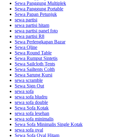
Sewa Panggung Multiplek
Sewa Panggung Portable
Sewa Papan Petunjuk
sewa partisi
sewa partisi hitam
sewa partisi panel foto
sewa partisi R8
Sewa Perlengkapan Bazar
Sewa Qline
Sewa Round Table
Sewa Rumput Sintetis
Sewa Sailcloth Tents
Sewa Sailtents Colth
Sewa Sarung Kursi
sewa scramble
Sewa Sign Out
sewa sofa
sewa sofa bludru
sewa sofa double
Sewa Sofa Kotak
sewa sofa lesehan
sewa sofa minimalis
Sewa Sofa Minimalis Single Kotak
sewa sofa oval
Sewa Sofa Oval Hitam