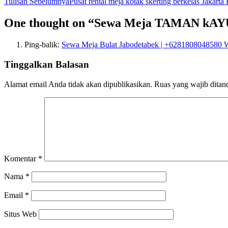
Tulisan Sebelumnya
Pusat rental meja kotak skerting berkelas Jakarta 
One thought on “Sewa Meja TAMAN kAY
Ping-balik:
Sewa Meja Bulat Jabodetabek | +6281808048580
Tinggalkan Balasan
Alamat email Anda tidak akan dipublikasikan.
Ruas yang wajib ditan
Komentar
*
Nama
*
Email
*
Situs Web