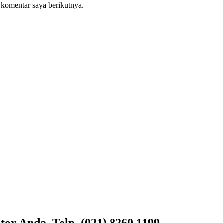
 komentar saya berikutnya.
or Anda, Telp. (021) 8260.1199