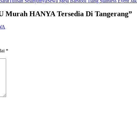
Barat
Tulisan Selanjutnya
Sewa Meja Barstool Tiang Stainless Event Jak
U Murah HANYA Tersedia Di Tangerang”
 WA
dai
*