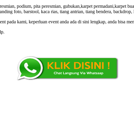
resmian, podium, pita peresmian, gubukan,karpet permadani,karpet buan
tanding foto, barstool, kaca rias, tiang antrian, tiang bendera, backdro
nt pada kami, keperluan event anda ada di sini lengkap, anda bisa m
lp.