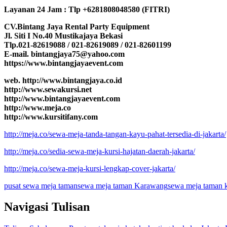
Layanan 24 Jam : Tlp +6281808048580 (FITRI)
CV.Bintang Jaya Rental Party Equipment
Jl. Siti I No.40 Mustikajaya Bekasi
Tlp.021-82619088 / 021-82619089 / 021-82601199
E-mail. bintangjaya75@yahoo.com
https://www.bintangjayaevent.com
web. http://www.bintangjaya.co.id
http://www.sewakursi.net
http://www.bintangjayaevent.com
http://www.meja.co
http://www.kursitifany.com
http://meja.co/sewa-meja-tanda-tangan-kayu-pahat-tersedia-di-jakarta/
http://meja.co/sedia-sewa-meja-kursi-hajatan-daerah-jakarta/
http://meja.co/sewa-meja-kursi-lengkap-cover-jakarta/
pusat sewa meja taman
sewa meja taman Karawang
sewa meja taman 
Navigasi Tulisan