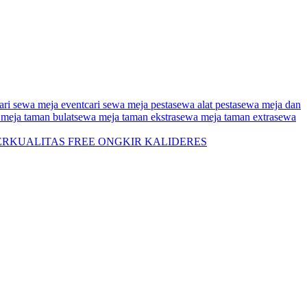
ari sewa meja event
cari sewa meja pesta
sewa alat pesta
sewa meja dan
meja taman bulat
sewa meja taman ekstra
sewa meja taman extra
sewa
ERKUALITAS FREE ONGKIR KALIDERES