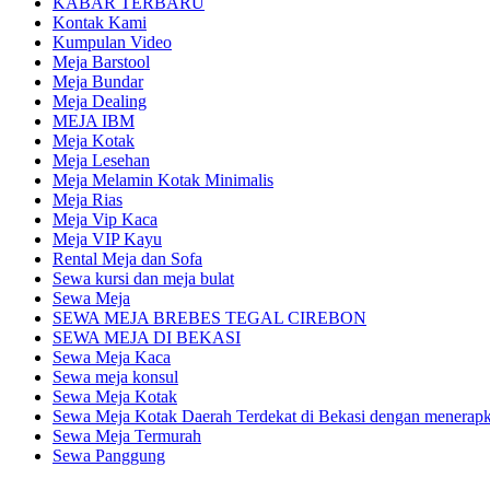
KABAR TERBARU
Kontak Kami
Kumpulan Video
Meja Barstool
Meja Bundar
Meja Dealing
MEJA IBM
Meja Kotak
Meja Lesehan
Meja Melamin Kotak Minimalis
Meja Rias
Meja Vip Kaca
Meja VIP Kayu
Rental Meja dan Sofa
Sewa kursi dan meja bulat
Sewa Meja
SEWA MEJA BREBES TEGAL CIREBON
SEWA MEJA DI BEKASI
Sewa Meja Kaca
Sewa meja konsul
Sewa Meja Kotak
Sewa Meja Kotak Daerah Terdekat di Bekasi dengan menerapka
Sewa Meja Termurah
Sewa Panggung