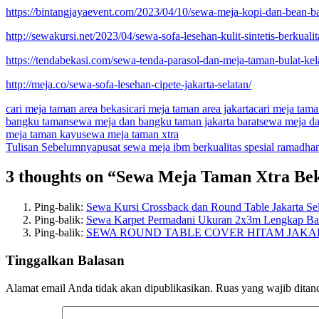
https://bintangjayaevent.com/2023/04/10/sewa-meja-kopi-dan-bean-bag
http://sewakursi.net/2023/04/sewa-sofa-lesehan-kulit-sintetis-berkuali
https://tendabekasi.com/sewa-tenda-parasol-dan-meja-taman-bulat-kel
http://meja.co/sewa-sofa-lesehan-cipete-jakarta-selatan/
cari meja taman area bekasi
cari meja taman area jakarta
cari meja tama
bangku taman
sewa meja dan bangku taman jakarta barat
sewa meja d
meja taman kayu
sewa meja taman xtra
Navigasi
Tulisan Sebelumnya
pusat sewa meja ibm berkualitas spesial ramadhan
Tulisan
3 thoughts on “Sewa Meja Taman Xtra Be
Ping-balik:
Sewa Kursi Crossback dan Round Table Jakarta Sel
Ping-balik:
Sewa Karpet Permadani Ukuran 2x3m Lengkap Ba
Ping-balik:
SEWA ROUND TABLE COVER HITAM JAKA
Tinggalkan Balasan
Alamat email Anda tidak akan dipublikasikan.
Ruas yang wajib ditan