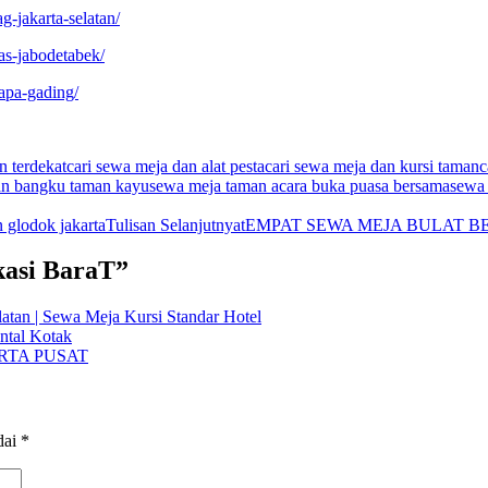
-jakarta-selatan/
tas-jabodetabek/
apa-gading/
n terdekat
cari sewa meja dan alat pesta
cari sewa meja dan kursi taman
c
an bangku taman kayu
sewa meja taman acara buka puasa bersama
sewa 
 glodok jakarta
Tulisan Selanjutnya
tEMPAT SEWA MEJA BULAT B
kasi BaraT”
atan | Sewa Meja Kursi Standar Hotel
ntal Kotak
RTA PUSAT
dai
*