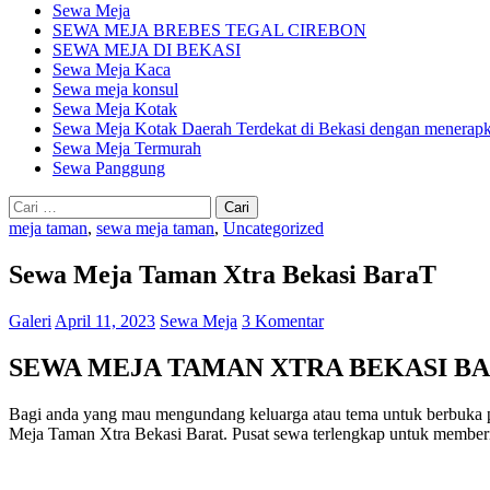
Sewa Meja
SEWA MEJA BREBES TEGAL CIREBON
SEWA MEJA DI BEKASI
Sewa Meja Kaca
Sewa meja konsul
Sewa Meja Kotak
Sewa Meja Kotak Daerah Terdekat di Bekasi dengan menerapka
Sewa Meja Termurah
Sewa Panggung
Cari
untuk:
meja taman
,
sewa meja taman
,
Uncategorized
Sewa Meja Taman Xtra Bekasi BaraT
Galeri
April 11, 2023
Sewa Meja
3 Komentar
SEWA MEJA TAMAN XTRA BEKASI B
Bagi anda yang mau mengundang keluarga atau tema untuk berbuk
Meja Taman Xtra Bekasi Barat. Pusat sewa terlengkap untuk memberika