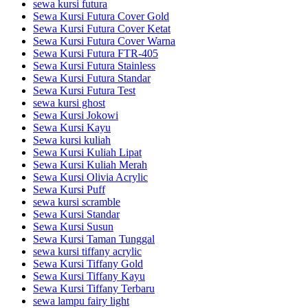
sewa kursi futura
Sewa Kursi Futura Cover Gold
Sewa Kursi Futura Cover Ketat
Sewa Kursi Futura Cover Warna
Sewa Kursi Futura FTR-405
Sewa Kursi Futura Stainless
Sewa Kursi Futura Standar
Sewa Kursi Futura Test
sewa kursi ghost
Sewa Kursi Jokowi
Sewa Kursi Kayu
Sewa kursi kuliah
Sewa Kursi Kuliah Lipat
Sewa Kursi Kuliah Merah
Sewa Kursi Olivia Acrylic
Sewa Kursi Puff
sewa kursi scramble
Sewa Kursi Standar
Sewa Kursi Susun
Sewa Kursi Taman Tunggal
sewa kursi tiffany acrylic
Sewa Kursi Tiffany Gold
Sewa Kursi Tiffany Kayu
Sewa Kursi Tiffany Terbaru
sewa lampu fairy light