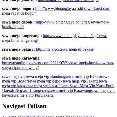
sewa meja bogor :
http://www.bintangjaya.co.id/sewa-kursi-dan-
meja-rapat-di-bogor/
sewa meja depok :
http://www.bintangjaya.co.id/tag/sewa-meja-
kotak-depok/
sewa meja tangerang :
http://www.bintangjaya.co.id/tag/sewa-
meja-bulat-tangerang/
sewa meja bekasi :
http://meja.co/sewa-meja-di-bekasi/
sewa meja karawang :
https://mandirijayaevent.com/2021/07/21/sewa-meja-kursi-kawasan-
surya-cipta-karawang/
sewa meja vip
sewa meja vip Bandung
sewa meja vip Bekasi
sewa
meja vip Bogor
sewa meja vip depok
sewa meja vip Jakarta
sewa
meja vip kaca
sewa meja vip kaca Jakarta
Sewa Meja Vip Kaca Putih
Daerah Neglasari Tangerang
sewa meja vip Karawang
sewa meja vip
kayu
sewa meja vip Purwakarta
Navigasi Tulisan