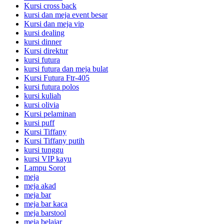
Kursi cross back
kursi dan meja event besar
Kursi dan meja vip
kursi dealing
kursi dinner
Kursi direktur
kursi futura
kursi futura dan meja bulat
Kursi Futura Ftr-405
kursi futura polos
kursi kuliah
kursi olivia
Kursi pelaminan
kursi puff
Kursi Tiffany
Kursi Tiffany putih
kursi tunggu
kursi VIP kayu
Lampu Sorot
meja
meja akad
meja bar
meja bar kaca
meja barstool
meja belajar