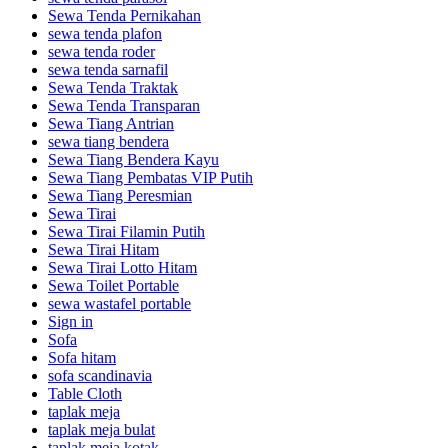
Sewa Tenda Pernikahan
sewa tenda plafon
sewa tenda roder
sewa tenda sarnafil
Sewa Tenda Traktak
Sewa Tenda Transparan
Sewa Tiang Antrian
sewa tiang bendera
Sewa Tiang Bendera Kayu
Sewa Tiang Pembatas VIP Putih
Sewa Tiang Peresmian
Sewa Tirai
Sewa Tirai Filamin Putih
Sewa Tirai Hitam
Sewa Tirai Lotto Hitam
Sewa Toilet Portable
sewa wastafel portable
Sign in
Sofa
Sofa hitam
sofa scandinavia
Table Cloth
taplak meja
taplak meja bulat
taplak meja kotak