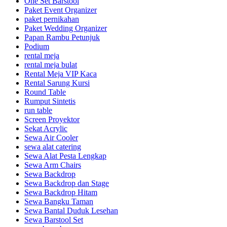
One Set Barstool
Paket Event Organizer
paket pernikahan
Paket Wedding Organizer
Papan Rambu Petunjuk
Podium
rental meja
rental meja bulat
Rental Meja VIP Kaca
Rental Sarung Kursi
Round Table
Rumput Sintetis
run table
Screen Proyektor
Sekat Acrylic
Sewa Air Cooler
sewa alat catering
Sewa Alat Pesta Lengkap
Sewa Arm Chairs
Sewa Backdrop
Sewa Backdrop dan Stage
Sewa Backdrop Hitam
Sewa Bangku Taman
Sewa Bantal Duduk Lesehan
Sewa Barstool Set