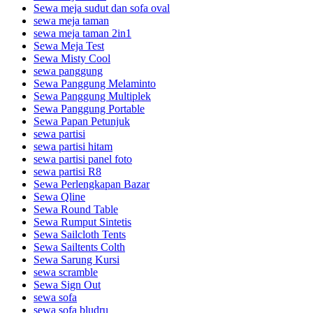
Sewa meja sudut dan sofa oval
sewa meja taman
sewa meja taman 2in1
Sewa Meja Test
Sewa Misty Cool
sewa panggung
Sewa Panggung Melaminto
Sewa Panggung Multiplek
Sewa Panggung Portable
Sewa Papan Petunjuk
sewa partisi
sewa partisi hitam
sewa partisi panel foto
sewa partisi R8
Sewa Perlengkapan Bazar
Sewa Qline
Sewa Round Table
Sewa Rumput Sintetis
Sewa Sailcloth Tents
Sewa Sailtents Colth
Sewa Sarung Kursi
sewa scramble
Sewa Sign Out
sewa sofa
sewa sofa bludru