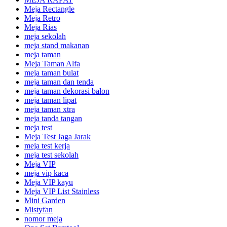
Meja Rectangle
Meja Retro
Meja Rias
meja sekolah
meja stand makanan
meja taman
Meja Taman Alfa
meja taman bulat
meja taman dan tenda
meja taman dekorasi balon
meja taman lipat
meja taman xtra
meja tanda tangan
meja test
Meja Test Jaga Jarak
meja test kerja
meja test sekolah
Meja VIP
meja vip kaca
Meja VIP kayu
Meja VIP List Stainless
Mini Garden
Mistyfan
nomor meja