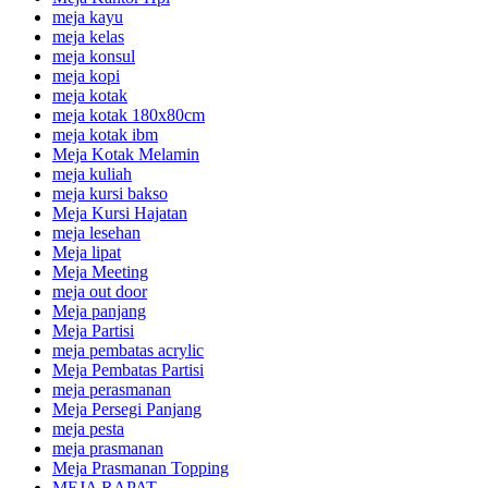
meja kayu
meja kelas
meja konsul
meja kopi
meja kotak
meja kotak 180x80cm
meja kotak ibm
Meja Kotak Melamin
meja kuliah
meja kursi bakso
Meja Kursi Hajatan
meja lesehan
Meja lipat
Meja Meeting
meja out door
Meja panjang
Meja Partisi
meja pembatas acrylic
Meja Pembatas Partisi
meja perasmanan
Meja Persegi Panjang
meja pesta
meja prasmanan
Meja Prasmanan Topping
MEJA RAPAT