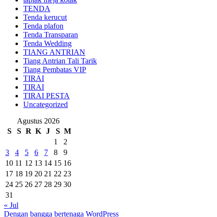
TENDA
Tenda kerucut
Tenda plafon
Tenda Transparan
Tenda Wedding
TIANG ANTRIAN
Tiang Antrian Tali Tarik
Tiang Pembatas VIP
TIRAI
TIRAI
TIRAI PESTA
Uncategorized
Agustus 2026
S
S
R
K
J
S
M
1
2
3
4
5
6
7
8
9
10
11
12
13
14
15
16
17
18
19
20
21
22
23
24
25
26
27
28
29
30
31
« Jul
Dengan bangga bertenaga WordPress