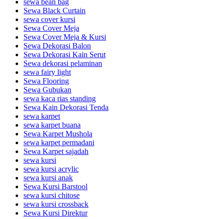
sewa bean bag
Sewa Black Curtain
sewa cover kursi
Sewa Cover Meja
Sewa Cover Meja & Kursi
Sewa Dekorasi Balon
Sewa Dekorasi Kain Serut
Sewa dekorasi pelaminan
sewa fairy light
Sewa Flooring
Sewa Gubukan
sewa kaca rias standing
Sewa Kain Dekorasi Tenda
sewa karpet
sewa karpet buana
Sewa Karpet Mushola
sewa karpet permadani
Sewa Karpet sajadah
sewa kursi
sewa kursi acrylic
sewa kursi anak
Sewa Kursi Barstool
sewa kursi chitose
sewa kursi crossback
Sewa Kursi Direktur