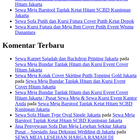
Hitam Jakarta
Sewa Meja Barstool Taplak Ketat Hitam SCBD Kuningan
Jakarta
Sewa Sofa Putih dan Kursi Futura Cover Putih Ketat Depok
Sewa Kursi Futura dan Meja Ibm Cover Putih Event Wisma
Danantara
Komentar Terbaru
Sewa Karpet Sajadah dan Backdrop Printing Jakarta
pada
Sewa Meja Bundar Taplak Hitam dan Kursi Event Cover
Hitam Jakarta
Sewa Meja Kotak Cover Skirting Putih Topping Gold Jakarta
pada
Sewa Meja Bundar Taplak Hitam dan Kursi Event
Cover Hitam Jakarta
Sewa Meja Bundar Taplak Hitam dan Kursi Event Cover
Hitam Jakarta | Pusat Sewa Meja & Sewa Kursi Event Kantor
Anda
pada
Sewa Meja Barstool Taplak Ketat Hitam SCBD
Kuningan Jakarta
Sewa Sofa Hitam Type Oval Single Jakarta
pada
Sewa Meja
Barstool Taplak Ketat Hitam SCBD Kuningan Jakarta
Jasa Penyewaan Sofa Dan Meja Lesehan Sekitar Jakarta
Pusat – Spesialis Jasa Dekorasi Wedding di Jakarta
pada
SEWA MEJA LESEHAN HARGA RAMAH DI