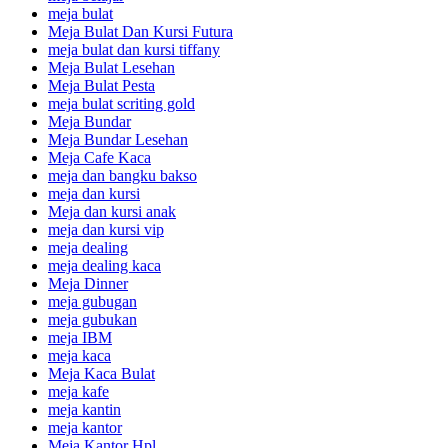
meja bulat
Meja Bulat Dan Kursi Futura
meja bulat dan kursi tiffany
Meja Bulat Lesehan
Meja Bulat Pesta
meja bulat scriting gold
Meja Bundar
Meja Bundar Lesehan
Meja Cafe Kaca
meja dan bangku bakso
meja dan kursi
Meja dan kursi anak
meja dan kursi vip
meja dealing
meja dealing kaca
Meja Dinner
meja gubugan
meja gubukan
meja IBM
meja kaca
Meja Kaca Bulat
meja kafe
meja kantin
meja kantor
Meja Kantor Hpl