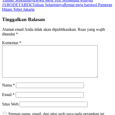
Tulisan Sebelumnya
Sewa Meja Test Serbaguna wilayah
JABODETABEK
Tulisan Selanjutnya
Rental meja barstool Pameran
Hitam Tebet Jakarta
Tinggalkan Balasan
Alamat email Anda tidak akan dipublikasikan.
Ruas yang wajib
ditandai
*
Komentar
*
Nama
*
Email
*
Situs Web
Simpan nama, email, dan situs web saya pada peramban ini