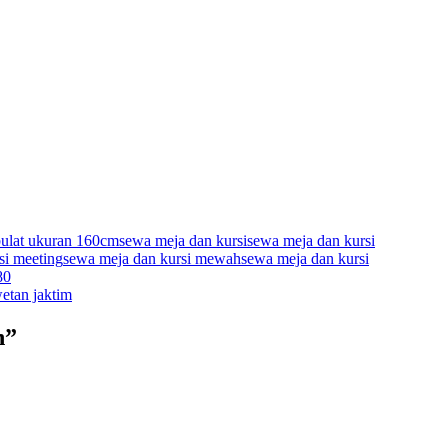
ulat ukuran 160cm
sewa meja dan kursi
sewa meja dan kursi
si meeting
sewa meja dan kursi mewah
sewa meja dan kursi
80
wetan jaktim
n”