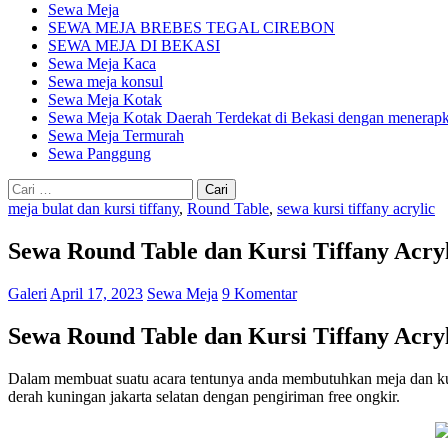
Sewa Meja
SEWA MEJA BREBES TEGAL CIREBON
SEWA MEJA DI BEKASI
Sewa Meja Kaca
Sewa meja konsul
Sewa Meja Kotak
Sewa Meja Kotak Daerah Terdekat di Bekasi dengan menerapka
Sewa Meja Termurah
Sewa Panggung
Cari
untuk:
meja bulat dan kursi tiffany
,
Round Table
,
sewa kursi tiffany acrylic
Sewa Round Table dan Kursi Tiffany Acry
Galeri
April 17, 2023
Sewa Meja
9 Komentar
Sewa Round Table dan Kursi Tiffany Acry
Dalam membuat suatu acara tentunya anda membutuhkan meja dan k
derah kuningan jakarta selatan dengan pengiriman free ongkir.