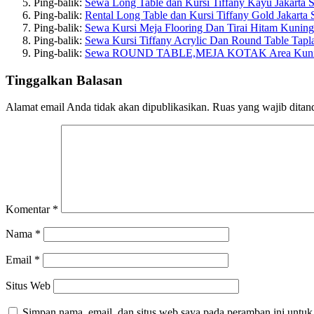
Ping-balik:
Sewa Long Table dan Kursi Tiffany Kayu Jakarta S
Ping-balik:
Rental Long Table dan Kursi Tiffany Gold Jakarta
Ping-balik:
Sewa Kursi Meja Flooring Dan Tirai Hitam Kuning
Ping-balik:
Sewa Kursi Tiffany Acrylic Dan Round Table Tapla
Ping-balik:
Sewa ROUND TABLE,MEJA KOTAK Area Kuningan J
Tinggalkan Balasan
Alamat email Anda tidak akan dipublikasikan.
Ruas yang wajib ditan
Komentar
*
Nama
*
Email
*
Situs Web
Simpan nama, email, dan situs web saya pada peramban ini untuk