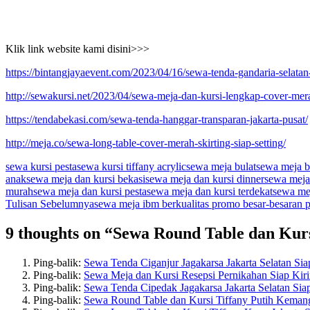
Klik link website kami disini>>>
https://bintangjayaevent.com/2023/04/16/sewa-tenda-gandaria-selatan-
http://sewakursi.net/2023/04/sewa-meja-dan-kursi-lengkap-cover-mera
https://tendabekasi.com/sewa-tenda-hanggar-transparan-jakarta-pusat/
http://meja.co/sewa-long-table-cover-merah-skirting-siap-setting/
sewa kursi pesta
sewa kursi tiffany acrylic
sewa meja bulat
sewa meja bu
anak
sewa meja dan kursi bekasi
sewa meja dan kursi dinner
sewa meja
murah
sewa meja dan kursi pesta
sewa meja dan kursi terdekat
sewa me
Navigasi
Tulisan Sebelumnya
sewa meja ibm berkualitas promo besar-besaran 
Tulisan
9 thoughts on “Sewa Round Table dan Kurs
Ping-balik:
Sewa Tenda Ciganjur Jagakarsa Jakarta Selatan Sia
Ping-balik:
Sewa Meja dan Kursi Resepsi Pernikahan Siap Kiri
Ping-balik:
Sewa Tenda Cipedak Jagakarsa Jakarta Selatan Sia
Ping-balik:
Sewa Round Table dan Kursi Tiffany Putih Kemang