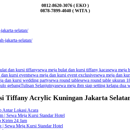
0812-8620-3076 ( EKO )
0878-7899-4040 ( WITA )
jakarta-selatan/
h-jakarta-selatan/
lat dan kursi tiffany
sewa meja bulat dan kursi tiffany kaca
sewa meja b
 dan kursi event
sewa meja dan kursi event exclusive
sewa meja dan kur
ja dan kursi wedding party
sewa round table
sewa round table ukuran 1
pulo gebang
Tulisan Selanjutnya
sewa meja ibm siap setting kelapa dua 
i Tiffany Acrylic Kuningan Jakarta Selata
p Antar Lokasi Acara
m | Sewa Meja Kursi Standar Hotel
p Kirim 24 Jam
 | Sewa Meja Kursi Standar Hotel