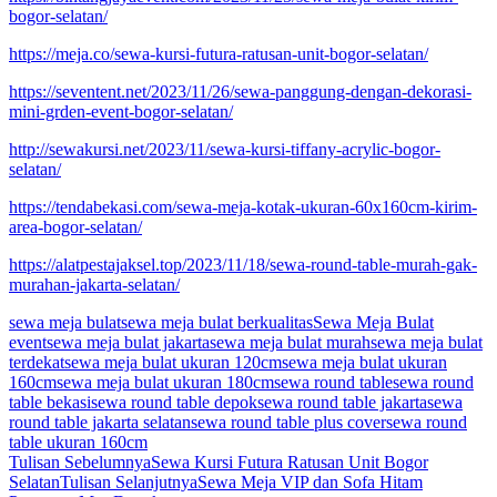
bogor-selatan/
https://meja.co/sewa-kursi-futura-ratusan-unit-bogor-selatan/
https://seventent.net/2023/11/26/sewa-panggung-dengan-dekorasi-
mini-grden-event-bogor-selatan/
http://sewakursi.net/2023/11/sewa-kursi-tiffany-acrylic-bogor-
selatan/
https://tendabekasi.com/sewa-meja-kotak-ukuran-60x160cm-kirim-
area-bogor-selatan/
https://alatpestajaksel.top/2023/11/18/sewa-round-table-murah-gak-
murahan-jakarta-selatan/
sewa meja bulat
sewa meja bulat berkualitas
Sewa Meja Bulat
event
sewa meja bulat jakarta
sewa meja bulat murah
sewa meja bulat
terdekat
sewa meja bulat ukuran 120cm
sewa meja bulat ukuran
160cm
sewa meja bulat ukuran 180cm
sewa round table
sewa round
table bekasi
sewa round table depok
sewa round table jakarta
sewa
round table jakarta selatan
sewa round table plus cover
sewa round
table ukuran 160cm
Navigasi
Tulisan Sebelumnya
Sewa Kursi Futura Ratusan Unit Bogor
Selatan
Tulisan Selanjutnya
Sewa Meja VIP dan Sofa Hitam
Tulisan