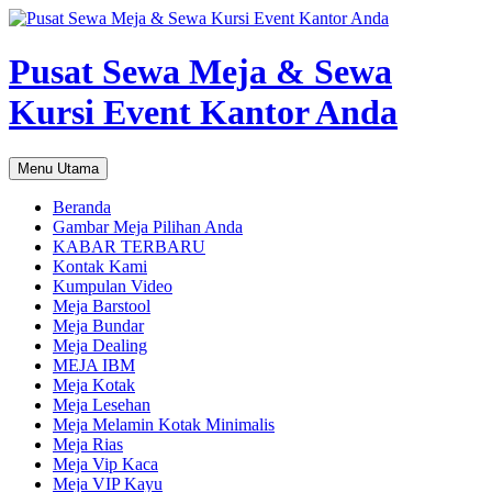
Pusat Sewa Meja & Sewa
Kursi Event Kantor Anda
Cari
Langsung
Menu Utama
ke
isi
Beranda
Gambar Meja Pilihan Anda
KABAR TERBARU
Kontak Kami
Kumpulan Video
Meja Barstool
Meja Bundar
Meja Dealing
MEJA IBM
Meja Kotak
Meja Lesehan
Meja Melamin Kotak Minimalis
Meja Rias
Meja Vip Kaca
Meja VIP Kayu