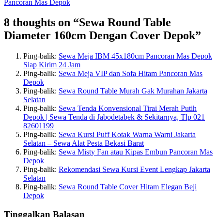
Pancoran Mas Depok
8 thoughts on “Sewa Round Table
Diameter 160cm Dengan Cover Depok”
Ping-balik:
Sewa Meja IBM 45x180cm Pancoran Mas Depok
Siap Kirim 24 Jam
Ping-balik:
Sewa Meja VIP dan Sofa Hitam Pancoran Mas
Depok
Ping-balik:
Sewa Round Table Murah Gak Murahan Jakarta
Selatan
Ping-balik:
Sewa Tenda Konvensional Tirai Merah Putih
Depok | Sewa Tenda di Jabodetabek & Sekitarnya, Tlp 021
82601199
Ping-balik:
Sewa Kursi Puff Kotak Warna Warni Jakarta
Selatan – Sewa Alat Pesta Bekasi Barat
Ping-balik:
Sewa Misty Fan atau Kipas Embun Pancoran Mas
Depok
Ping-balik:
Rekomendasi Sewa Kursi Event Lengkap Jakarta
Selatan
Ping-balik:
Sewa Round Table Cover Hitam Elegan Beji
Depok
Tinggalkan Balasan