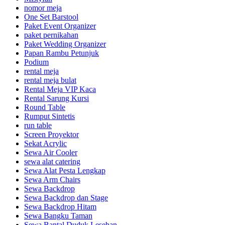
nomor meja
One Set Barstool
Paket Event Organizer
paket pernikahan
Paket Wedding Organizer
Papan Rambu Petunjuk
Podium
rental meja
rental meja bulat
Rental Meja VIP Kaca
Rental Sarung Kursi
Round Table
Rumput Sintetis
run table
Screen Proyektor
Sekat Acrylic
Sewa Air Cooler
sewa alat catering
Sewa Alat Pesta Lengkap
Sewa Arm Chairs
Sewa Backdrop
Sewa Backdrop dan Stage
Sewa Backdrop Hitam
Sewa Bangku Taman
Sewa Bantal Duduk Lesehan