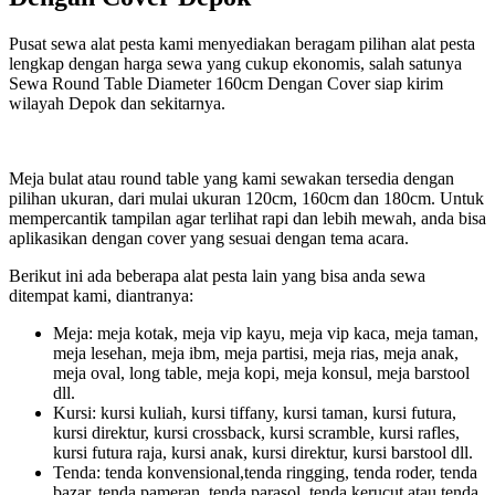
Pusat sewa alat pesta kami menyediakan beragam pilihan alat pesta
lengkap dengan harga sewa yang cukup ekonomis, salah satunya
Sewa Round Table Diameter 160cm Dengan Cover siap kirim
wilayah Depok dan sekitarnya.
Meja bulat atau round table yang kami sewakan tersedia dengan
pilihan ukuran, dari mulai ukuran 120cm, 160cm dan 180cm. Untuk
mempercantik tampilan agar terlihat rapi dan lebih mewah, anda bisa
aplikasikan dengan cover yang sesuai dengan tema acara.
Berikut ini ada beberapa alat pesta lain yang bisa anda sewa
ditempat kami, diantranya:
Meja: meja kotak, meja vip kayu, meja vip kaca, meja taman,
meja lesehan, meja ibm, meja partisi, meja rias, meja anak,
meja oval, long table, meja kopi, meja konsul, meja barstool
dll.
Kursi: kursi kuliah, kursi tiffany, kursi taman, kursi futura,
kursi direktur, kursi crossback, kursi scramble, kursi rafles,
kursi futura raja, kursi anak, kursi direktur, kursi barstool dll.
Tenda: tenda konvensional,tenda ringging, tenda roder, tenda
bazar, tenda pameran, tenda parasol, tenda kerucut atau tenda