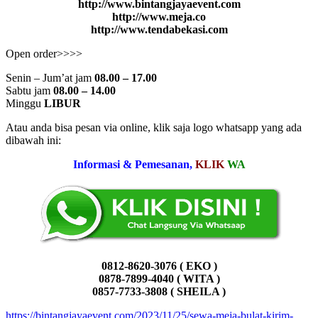
http://www.bintangjayaevent.com
http://www.meja.co
http://www.tendabekasi.com
Open order>>>>
Senin – Jum’at jam
08.00 – 17.00
Sabtu jam
08.00 – 14.00
Minggu
LIBUR
Atau anda bisa pesan via online, klik saja logo whatsapp yang ada
dibawah ini:
Informasi & Pemesanan,
KLIK
WA
0812-8620-3076 ( EKO )
0878-7899-4040 ( WITA )
0857-7733-3808 ( SHEILA )
https://bintangjayaevent.com/2023/11/25/sewa-meja-bulat-kirim-