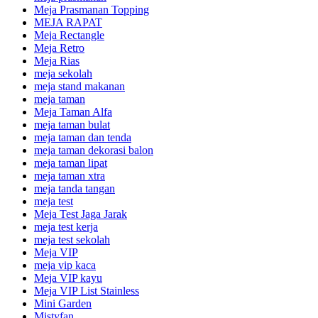
Meja Prasmanan Topping
MEJA RAPAT
Meja Rectangle
Meja Retro
Meja Rias
meja sekolah
meja stand makanan
meja taman
Meja Taman Alfa
meja taman bulat
meja taman dan tenda
meja taman dekorasi balon
meja taman lipat
meja taman xtra
meja tanda tangan
meja test
Meja Test Jaga Jarak
meja test kerja
meja test sekolah
Meja VIP
meja vip kaca
Meja VIP kayu
Meja VIP List Stainless
Mini Garden
Mistyfan