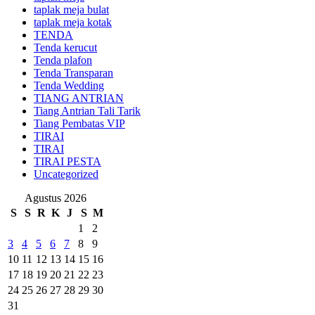
taplak meja bulat
taplak meja kotak
TENDA
Tenda kerucut
Tenda plafon
Tenda Transparan
Tenda Wedding
TIANG ANTRIAN
Tiang Antrian Tali Tarik
Tiang Pembatas VIP
TIRAI
TIRAI
TIRAI PESTA
Uncategorized
Agustus 2026
S
S
R
K
J
S
M
1
2
3
4
5
6
7
8
9
10
11
12
13
14
15
16
17
18
19
20
21
22
23
24
25
26
27
28
29
30
31