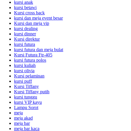
kursi anak
kursi betawi
Kursi cross back
kursi dan meja event besar
Kursi dan meja vip
kursi dealing
kursi dinner
Kursi direktur
kursi futura
kursi futura dan meja bulat
Kursi Futura Ftr-405
kursi futura polos
kursi kuliah
kursi olivia
Kursi pelaminan
kursi puff
Kursi Tiffany
Kursi Tiffany putih
kursi tunggu
kursi VIP kayu
Lampu Sorot
meja
meja akad
meja bar
meja bar kaca