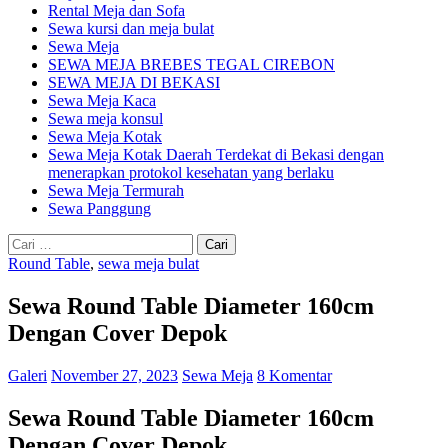
Rental Meja dan Sofa
Sewa kursi dan meja bulat
Sewa Meja
SEWA MEJA BREBES TEGAL CIREBON
SEWA MEJA DI BEKASI
Sewa Meja Kaca
Sewa meja konsul
Sewa Meja Kotak
Sewa Meja Kotak Daerah Terdekat di Bekasi dengan
menerapkan protokol kesehatan yang berlaku
Sewa Meja Termurah
Sewa Panggung
Cari
untuk:
Round Table
,
sewa meja bulat
Sewa Round Table Diameter 160cm
Dengan Cover Depok
Galeri
November 27, 2023
Sewa Meja
8 Komentar
Sewa Round Table Diameter 160cm
Dengan Cover Depok