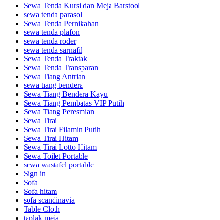
Sewa Tenda Kursi dan Meja Barstool
sewa tenda parasol
Sewa Tenda Pernikahan
sewa tenda plafon
sewa tenda roder
sewa tenda sarnafil
Sewa Tenda Traktak
Sewa Tenda Transparan
Sewa Tiang Antrian
sewa tiang bendera
Sewa Tiang Bendera Kayu
Sewa Tiang Pembatas VIP Putih
Sewa Tiang Peresmian
Sewa Tirai
Sewa Tirai Filamin Putih
Sewa Tirai Hitam
Sewa Tirai Lotto Hitam
Sewa Toilet Portable
sewa wastafel portable
Sign in
Sofa
Sofa hitam
sofa scandinavia
Table Cloth
taplak meja