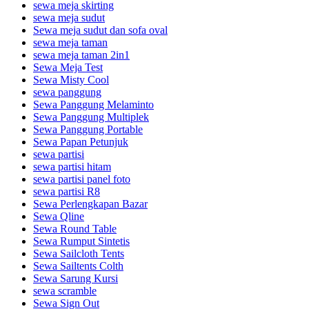
sewa meja skirting
sewa meja sudut
Sewa meja sudut dan sofa oval
sewa meja taman
sewa meja taman 2in1
Sewa Meja Test
Sewa Misty Cool
sewa panggung
Sewa Panggung Melaminto
Sewa Panggung Multiplek
Sewa Panggung Portable
Sewa Papan Petunjuk
sewa partisi
sewa partisi hitam
sewa partisi panel foto
sewa partisi R8
Sewa Perlengkapan Bazar
Sewa Qline
Sewa Round Table
Sewa Rumput Sintetis
Sewa Sailcloth Tents
Sewa Sailtents Colth
Sewa Sarung Kursi
sewa scramble
Sewa Sign Out