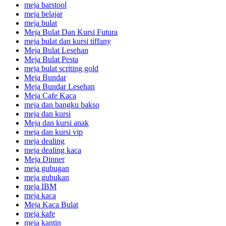
meja barstool
meja belajar
meja bulat
Meja Bulat Dan Kursi Futura
meja bulat dan kursi tiffany
Meja Bulat Lesehan
Meja Bulat Pesta
meja bulat scriting gold
Meja Bundar
Meja Bundar Lesehan
Meja Cafe Kaca
meja dan bangku bakso
meja dan kursi
Meja dan kursi anak
meja dan kursi vip
meja dealing
meja dealing kaca
Meja Dinner
meja gubugan
meja gubukan
meja IBM
meja kaca
Meja Kaca Bulat
meja kafe
meja kantin