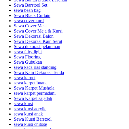
Sewa Barstool Set
sewa bean bag
Sewa Black Curtain
sewa cover kursi
Sewa Cover Meja
Sewa Cover Meja & Kursi
Sewa Dekorasi Balon
Sewa Dekorasi Kain Serut
Sewa dekorasi pelaminan
sewa fairy light
Sewa Flooring
Sewa Gubukan
sewa kaca rias standing
Sewa Kain Dekorasi Tenda
sewa karpet
sewa karpet buana
Sewa Karpet Mushola
sewa karpet permadani
Sewa Karpet sajadah
sewa kursi
sewa kursi acrylic
sewa kursi anak
Sewa Kursi Barstool
sewa kursi chitose