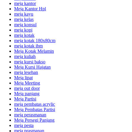
meja kantor
Meja Kantor Hpl
meja kayu
meja kelas
meja konsul
meja kopi
meja kotak
meja kotak 180x80cm
meja kotak ibm
Meja Kotak Melamin
meja kuliah
meja kursi bakso
Meja Kursi Hajatan
meja lesehan
Meja lipat
Meja Meeting
meja out door
Meja panjang
Meja Partisi
meja pembatas acrylic
Meja Pembatas Partisi
meja perasmanan
Meja Persegi Panjang
meja pesta
meja prasmanan