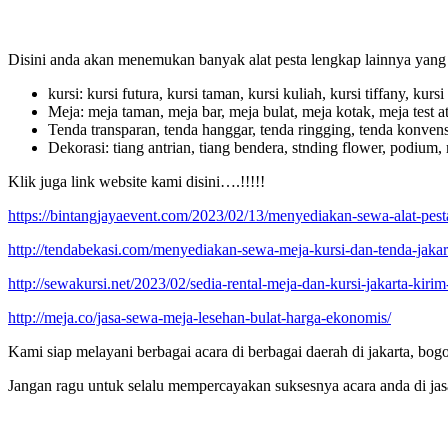
Disini anda akan menemukan banyak alat pesta lengkap lainnya yang b
kursi: kursi futura, kursi taman, kursi kuliah, kursi tiffany, kursi 
Meja: meja taman, meja bar, meja bulat, meja kotak, meja test a
Tenda transparan, tenda hanggar, tenda ringging, tenda konvensio
Dekorasi: tiang antrian, tiang bendera, stnding flower, podium, mi
Klik juga link website kami disini….!!!!!
https://bintangjayaevent.com/2023/02/13/menyediakan-sewa-alat-pesta
http://tendabekasi.com/menyediakan-sewa-meja-kursi-dan-tenda-jakar
http://sewakursi.net/2023/02/sedia-rental-meja-dan-kursi-jakarta-kirim
http://meja.co/jasa-sewa-meja-lesehan-bulat-harga-ekonomis/
Kami siap melayani berbagai acara di berbagai daerah di jakarta, bog
Jangan ragu untuk selalu mempercayakan suksesnya acara anda di ja