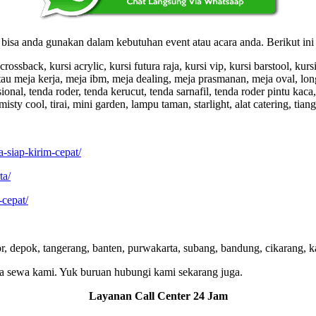
isa anda gunakan dalam kebutuhan event atau acara anda. Berikut ini 
crossback, kursi acrylic, kursi futura raja, kursi vip, kursi barstool, kursi
tau meja kerja, meja ibm, meja dealing, meja prasmanan, meja oval, long
nal, tenda roder, tenda kerucut, tenda sarnafil, tenda roder pintu kaca,
sty cool, tirai, mini garden, lampu taman, starlight, alat catering, tiang
-siap-kirim-cepat/
ta/
-cepat/
or, depok, tangerang, banten, purwakarta, subang, bandung, cikarang, k
sa sewa kami. Yuk buruan hubungi kami sekarang juga.
Layanan Call Center 24 Jam