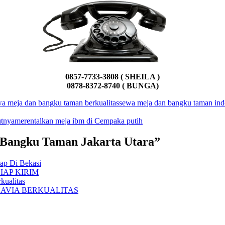
0857-7733-3808 ( SHEILA )
0878-8372-8740 ( BUNGA)
a meja dan bangku taman berkualitas
sewa meja dan bangku taman ind
utnya
merentalkan meja ibm di Cempaka putih
n Bangku Taman Jakarta Utara”
ap Di Bekasi
IAP KIRIM
kualitas
NAVIA BERKUALITAS