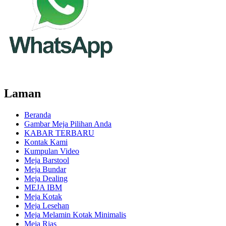
Laman
Beranda
Gambar Meja Pilihan Anda
KABAR TERBARU
Kontak Kami
Kumpulan Video
Meja Barstool
Meja Bundar
Meja Dealing
MEJA IBM
Meja Kotak
Meja Lesehan
Meja Melamin Kotak Minimalis
Meja Rias