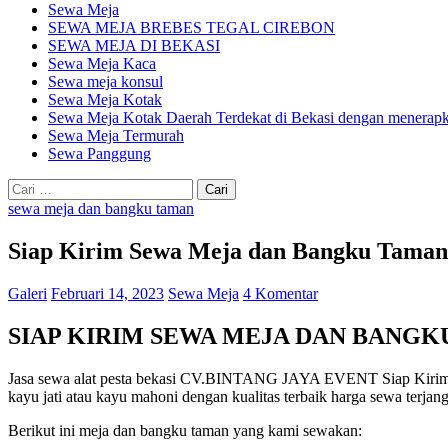
Sewa Meja
SEWA MEJA BREBES TEGAL CIREBON
SEWA MEJA DI BEKASI
Sewa Meja Kaca
Sewa meja konsul
Sewa Meja Kotak
Sewa Meja Kotak Daerah Terdekat di Bekasi dengan menerapka
Sewa Meja Termurah
Sewa Panggung
Cari
untuk:
sewa meja dan bangku taman
Siap Kirim Sewa Meja dan Bangku Taman
Galeri
Februari 14, 2023
Sewa Meja
4 Komentar
SIAP KIRIM SEWA MEJA DAN BANGK
Jasa sewa alat pesta bekasi CV.BINTANG JAYA EVENT Siap Kirim S
kayu jati atau kayu mahoni dengan kualitas terbaik harga sewa terjan
Berikut ini meja dan bangku taman yang kami sewakan: