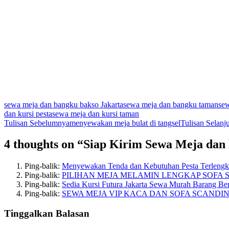
sewa meja dan bangku bakso Jakarta
sewa meja dan bangku taman
sew
dan kursi pesta
sewa meja dan kursi taman
Navigasi
Tulisan Sebelumnya
menyewakan meja bulat di tangsel
Tulisan Selanj
Tulisan
4 thoughts on “Siap Kirim Sewa Meja da
Ping-balik:
Menyewakan Tenda dan Kebutuhan Pesta Terlengk
Ping-balik:
PILIHAN MEJA MELAMIN LENGKAP SOFA S
Ping-balik:
Sedia Kursi Futura Jakarta Sewa Murah Barang Ber
Ping-balik:
SEWA MEJA VIP KACA DAN SOFA SCANDI
Tinggalkan Balasan