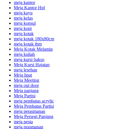
meja kantor
Meja Kantor Hpl
meja kayu
meja kelas
meja konsul
meja kopi
meja kotak
meja kotak 180x80cm
meja kotak ibm
Meja Kotak Melamin
meja kuliah
meja kursi bakso
Meja Kursi Hajatan
meja lesehan
Meja lipat
Meja Meeting
meja out door
Meja panjang
Meja Partisi
meja pembatas acrylic
Meja Pembatas Partisi
meja perasmanan
Meja Persegi Panjang
meja pesta
meja prasmanan