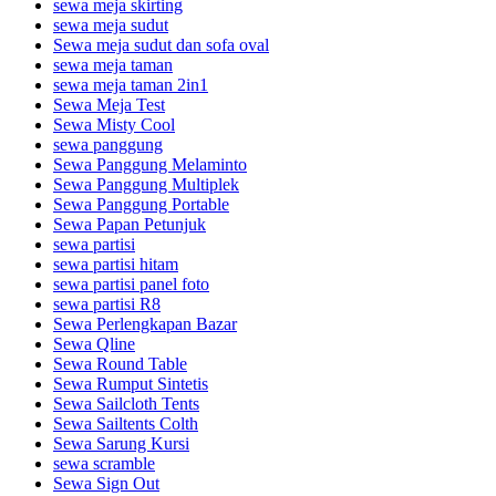
sewa meja skirting
sewa meja sudut
Sewa meja sudut dan sofa oval
sewa meja taman
sewa meja taman 2in1
Sewa Meja Test
Sewa Misty Cool
sewa panggung
Sewa Panggung Melaminto
Sewa Panggung Multiplek
Sewa Panggung Portable
Sewa Papan Petunjuk
sewa partisi
sewa partisi hitam
sewa partisi panel foto
sewa partisi R8
Sewa Perlengkapan Bazar
Sewa Qline
Sewa Round Table
Sewa Rumput Sintetis
Sewa Sailcloth Tents
Sewa Sailtents Colth
Sewa Sarung Kursi
sewa scramble
Sewa Sign Out