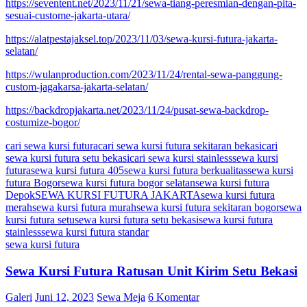
https://seventent.net/2023/11/21/sewa-tiang-peresmian-dengan-pita-
sesuai-custome-jakarta-utara/
https://alatpestajaksel.top/2023/11/03/sewa-kursi-futura-jakarta-
selatan/
https://wulanproduction.com/2023/11/24/rental-sewa-panggung-
custom-jagakarsa-jakarta-selatan/
https://backdropjakarta.net/2023/11/24/pusat-sewa-backdrop-
costumize-bogor/
cari sewa kursi futura
cari sewa kursi futura sekitaran bekasi
cari
sewa kursi futura setu bekasi
cari sewa kursi stainless
sewa kursi
futura
sewa kursi futura 405
sewa kursi futura berkualitas
sewa kursi
futura Bogor
sewa kursi futura bogor selatan
sewa kursi futura
Depok
SEWA KURSI FUTURA JAKARTA
sewa kursi futura
merah
sewa kursi futura murah
sewa kursi futura sekitaran bogor
sewa
kursi futura setu
sewa kursi futura setu bekasi
sewa kursi futura
stainless
sewa kursi futura standar
sewa kursi futura
Sewa Kursi Futura Ratusan Unit Kirim Setu Bekasi
Galeri
Juni 12, 2023
Sewa Meja
6 Komentar