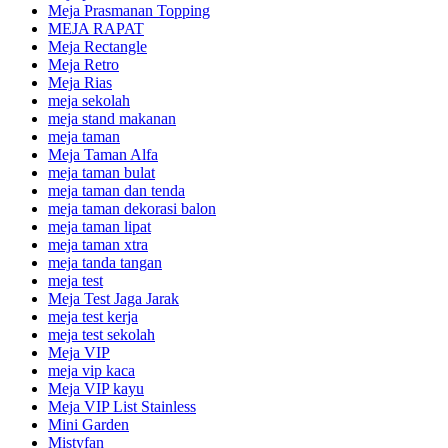
Meja Prasmanan Topping
MEJA RAPAT
Meja Rectangle
Meja Retro
Meja Rias
meja sekolah
meja stand makanan
meja taman
Meja Taman Alfa
meja taman bulat
meja taman dan tenda
meja taman dekorasi balon
meja taman lipat
meja taman xtra
meja tanda tangan
meja test
Meja Test Jaga Jarak
meja test kerja
meja test sekolah
Meja VIP
meja vip kaca
Meja VIP kayu
Meja VIP List Stainless
Mini Garden
Mistyfan