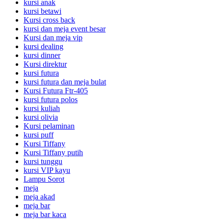
kursi anak
kursi betawi
Kursi cross back
kursi dan meja event besar
Kursi dan meja vip
kursi dealing
kursi dinner
Kursi direktur
kursi futura
kursi futura dan meja bulat
Kursi Futura Ftr-405
kursi futura polos
kursi kuliah
kursi olivia
Kursi pelaminan
kursi puff
Kursi Tiffany
Kursi Tiffany putih
kursi tunggu
kursi VIP kayu
Lampu Sorot
meja
meja akad
meja bar
meja bar kaca