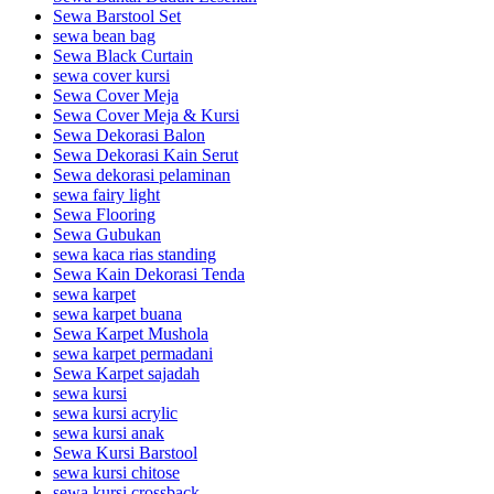
Sewa Barstool Set
sewa bean bag
Sewa Black Curtain
sewa cover kursi
Sewa Cover Meja
Sewa Cover Meja & Kursi
Sewa Dekorasi Balon
Sewa Dekorasi Kain Serut
Sewa dekorasi pelaminan
sewa fairy light
Sewa Flooring
Sewa Gubukan
sewa kaca rias standing
Sewa Kain Dekorasi Tenda
sewa karpet
sewa karpet buana
Sewa Karpet Mushola
sewa karpet permadani
Sewa Karpet sajadah
sewa kursi
sewa kursi acrylic
sewa kursi anak
Sewa Kursi Barstool
sewa kursi chitose
sewa kursi crossback