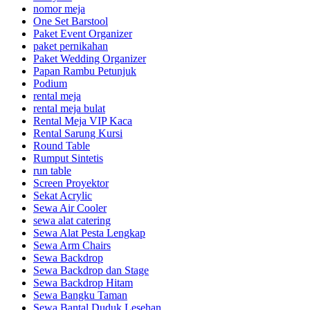
nomor meja
One Set Barstool
Paket Event Organizer
paket pernikahan
Paket Wedding Organizer
Papan Rambu Petunjuk
Podium
rental meja
rental meja bulat
Rental Meja VIP Kaca
Rental Sarung Kursi
Round Table
Rumput Sintetis
run table
Screen Proyektor
Sekat Acrylic
Sewa Air Cooler
sewa alat catering
Sewa Alat Pesta Lengkap
Sewa Arm Chairs
Sewa Backdrop
Sewa Backdrop dan Stage
Sewa Backdrop Hitam
Sewa Bangku Taman
Sewa Bantal Duduk Lesehan