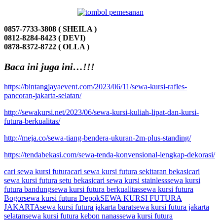
0857-7733-3808 ( SHEILA )
0812-8284-8423 ( DEVI)
0878-8372-8722 ( OLLA )
Baca ini juga ini…!!!
https://bintangjayaevent.com/2023/06/11/sewa-kursi-rafles-
pancoran-jakarta-selatan/
http://sewakursi.net/2023/06/sewa-kursi-kuliah-lipat-dan-kursi-
futura-berkualitas/
http://meja.co/sewa-tiang-bendera-ukuran-2m-plus-standing/
https://tendabekasi.com/sewa-tenda-konvensional-lengkap-dekorasi/
cari sewa kursi futura
cari sewa kursi futura sekitaran bekasi
cari
sewa kursi futura setu bekasi
cari sewa kursi stainless
sewa kursi
futura bandung
sewa kursi futura berkualitas
sewa kursi futura
Bogor
sewa kursi futura Depok
SEWA KURSI FUTURA
JAKARTA
sewa kursi futura jakarta barat
sewa kursi futura jakarta
selatan
sewa kursi futura kebon nanas
sewa kursi futura