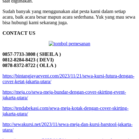
saat digunakan.
Sudah banyak yang menggunakan alat pesta kami dalam setiap
acara, baik acara besar mapun acara sederhana. Yuk yang mau sewa
bisa hubungi kami sekarang juga.
CONTACT US
0857-7733-3808 ( SHEILA )
0812-8284-8423 ( DEVI)
0878-8372-8722 ( OLLA )
https://bintangjayaevent.com/2023/11/21/sewa-kursi-futura-dengan-
cover-ketat-jakarta-utara/
https://meja.co/sewa-meja-bundar-dengan-cover-skirting-event-
jakarta-utara/
https://tendabekasi.com/sewa-meja-kotak-dengan-cover-skirting-
jakarta-utara/
http://sewakursi.net/2023/11/sewa-meja-dan-kursi-barstool-jakarta-
utara/