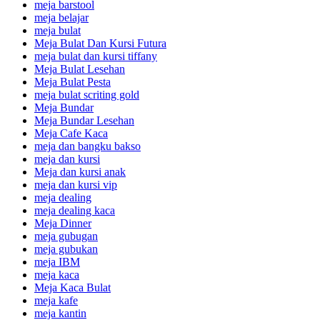
meja barstool
meja belajar
meja bulat
Meja Bulat Dan Kursi Futura
meja bulat dan kursi tiffany
Meja Bulat Lesehan
Meja Bulat Pesta
meja bulat scriting gold
Meja Bundar
Meja Bundar Lesehan
Meja Cafe Kaca
meja dan bangku bakso
meja dan kursi
Meja dan kursi anak
meja dan kursi vip
meja dealing
meja dealing kaca
Meja Dinner
meja gubugan
meja gubukan
meja IBM
meja kaca
Meja Kaca Bulat
meja kafe
meja kantin