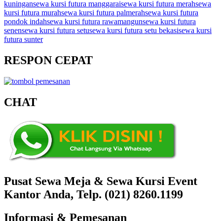
kuningan
sewa kursi futura manggarai
sewa kursi futura merah
sewa
kursi futura murah
sewa kursi futura palmerah
sewa kursi futura
pondok indah
sewa kursi futura rawamangun
sewa kursi futura
senen
sewa kursi futura setu
sewa kursi futura setu bekasi
sewa kursi
futura sunter
RESPON CEPAT
CHAT
Pusat Sewa Meja & Sewa Kursi Event
Kantor Anda, Telp. (021) 8260.1199
Informasi & Pemesanan