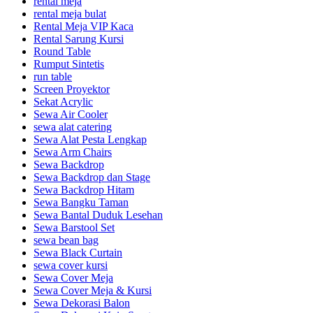
rental meja
rental meja bulat
Rental Meja VIP Kaca
Rental Sarung Kursi
Round Table
Rumput Sintetis
run table
Screen Proyektor
Sekat Acrylic
Sewa Air Cooler
sewa alat catering
Sewa Alat Pesta Lengkap
Sewa Arm Chairs
Sewa Backdrop
Sewa Backdrop dan Stage
Sewa Backdrop Hitam
Sewa Bangku Taman
Sewa Bantal Duduk Lesehan
Sewa Barstool Set
sewa bean bag
Sewa Black Curtain
sewa cover kursi
Sewa Cover Meja
Sewa Cover Meja & Kursi
Sewa Dekorasi Balon