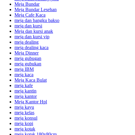
Meja Bundar
Meja Bundar Lesehan
Meja Cafe Kaca
meja dan bangku bakso
meja dan kursi
Meja dan kursi anak
meja dan kursi vip
meja dealing
meja dealing kaca
Meja Dinner
meja gubugan
meja gubukan
meja IBM
meja kaca
Meja Kaca Bulat
meja kafe
meja kantin
meja kantor
Meja Kantor Hpl
meja kayu
meja kelas
meja konsul
meja kopi
meja kotak
meja kotak 180x80cm