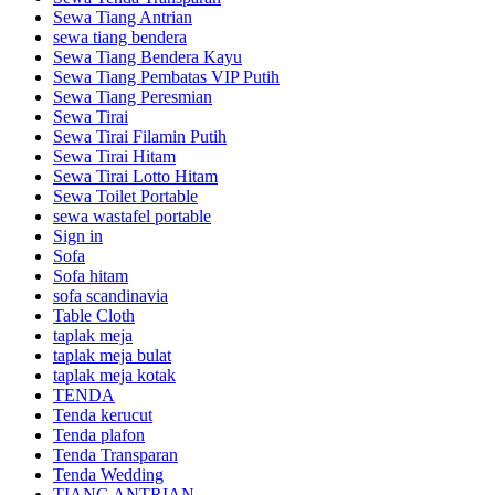
Sewa Tiang Antrian
sewa tiang bendera
Sewa Tiang Bendera Kayu
Sewa Tiang Pembatas VIP Putih
Sewa Tiang Peresmian
Sewa Tirai
Sewa Tirai Filamin Putih
Sewa Tirai Hitam
Sewa Tirai Lotto Hitam
Sewa Toilet Portable
sewa wastafel portable
Sign in
Sofa
Sofa hitam
sofa scandinavia
Table Cloth
taplak meja
taplak meja bulat
taplak meja kotak
TENDA
Tenda kerucut
Tenda plafon
Tenda Transparan
Tenda Wedding
TIANG ANTRIAN