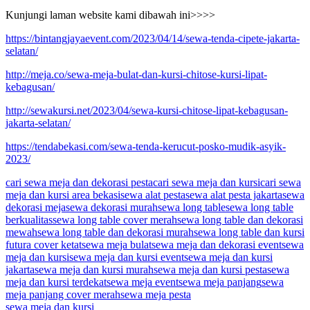
Kunjungi laman website kami dibawah ini>>>>
https://bintangjayaevent.com/2023/04/14/sewa-tenda-cipete-jakarta-
selatan/
http://meja.co/sewa-meja-bulat-dan-kursi-chitose-kursi-lipat-
kebagusan/
http://sewakursi.net/2023/04/sewa-kursi-chitose-lipat-kebagusan-
jakarta-selatan/
https://tendabekasi.com/sewa-tenda-kerucut-posko-mudik-asyik-
2023/
cari sewa meja dan dekorasi pesta
cari sewa meja dan kursi
cari sewa
meja dan kursi area bekasi
sewa alat pesta
sewa alat pesta jakarta
sewa
dekorasi meja
sewa dekorasi murah
sewa long table
sewa long table
berkualitas
sewa long table cover merah
sewa long table dan dekorasi
mewah
sewa long table dan dekorasi murah
sewa long table dan kursi
futura cover ketat
sewa meja bulat
sewa meja dan dekorasi event
sewa
meja dan kursi
sewa meja dan kursi event
sewa meja dan kursi
jakarta
sewa meja dan kursi murah
sewa meja dan kursi pesta
sewa
meja dan kursi terdekat
sewa meja event
sewa meja panjang
sewa
meja panjang cover merah
sewa meja pesta
sewa meja dan kursi