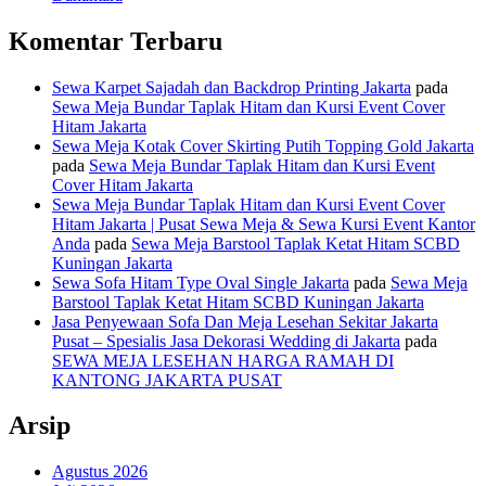
Komentar Terbaru
Sewa Karpet Sajadah dan Backdrop Printing Jakarta
pada
Sewa Meja Bundar Taplak Hitam dan Kursi Event Cover
Hitam Jakarta
Sewa Meja Kotak Cover Skirting Putih Topping Gold Jakarta
pada
Sewa Meja Bundar Taplak Hitam dan Kursi Event
Cover Hitam Jakarta
Sewa Meja Bundar Taplak Hitam dan Kursi Event Cover
Hitam Jakarta | Pusat Sewa Meja & Sewa Kursi Event Kantor
Anda
pada
Sewa Meja Barstool Taplak Ketat Hitam SCBD
Kuningan Jakarta
Sewa Sofa Hitam Type Oval Single Jakarta
pada
Sewa Meja
Barstool Taplak Ketat Hitam SCBD Kuningan Jakarta
Jasa Penyewaan Sofa Dan Meja Lesehan Sekitar Jakarta
Pusat – Spesialis Jasa Dekorasi Wedding di Jakarta
pada
SEWA MEJA LESEHAN HARGA RAMAH DI
KANTONG JAKARTA PUSAT
Arsip
Agustus 2026