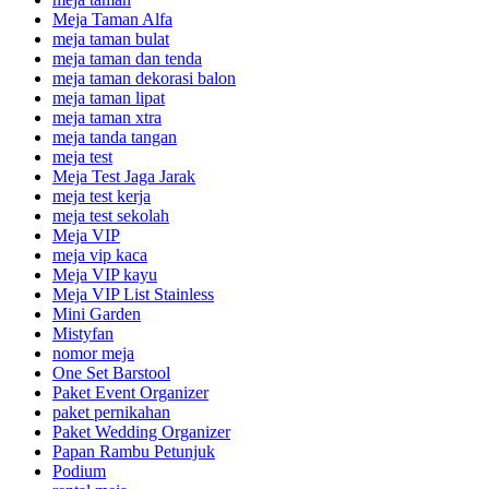
Meja Taman Alfa
meja taman bulat
meja taman dan tenda
meja taman dekorasi balon
meja taman lipat
meja taman xtra
meja tanda tangan
meja test
Meja Test Jaga Jarak
meja test kerja
meja test sekolah
Meja VIP
meja vip kaca
Meja VIP kayu
Meja VIP List Stainless
Mini Garden
Mistyfan
nomor meja
One Set Barstool
Paket Event Organizer
paket pernikahan
Paket Wedding Organizer
Papan Rambu Petunjuk
Podium