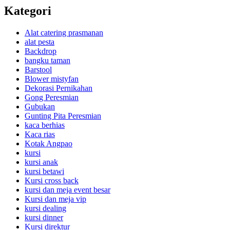
Kategori
Alat catering prasmanan
alat pesta
Backdrop
bangku taman
Barstool
Blower mistyfan
Dekorasi Pernikahan
Gong Peresmian
Gubukan
Gunting Pita Peresmian
kaca berhias
Kaca rias
Kotak Angpao
kursi
kursi anak
kursi betawi
Kursi cross back
kursi dan meja event besar
Kursi dan meja vip
kursi dealing
kursi dinner
Kursi direktur