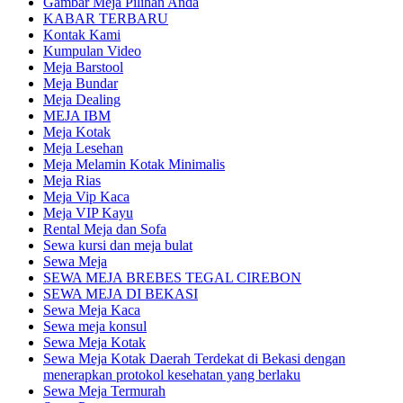
Gambar Meja Pilihan Anda
KABAR TERBARU
Kontak Kami
Kumpulan Video
Meja Barstool
Meja Bundar
Meja Dealing
MEJA IBM
Meja Kotak
Meja Lesehan
Meja Melamin Kotak Minimalis
Meja Rias
Meja Vip Kaca
Meja VIP Kayu
Rental Meja dan Sofa
Sewa kursi dan meja bulat
Sewa Meja
SEWA MEJA BREBES TEGAL CIREBON
SEWA MEJA DI BEKASI
Sewa Meja Kaca
Sewa meja konsul
Sewa Meja Kotak
Sewa Meja Kotak Daerah Terdekat di Bekasi dengan
menerapkan protokol kesehatan yang berlaku
Sewa Meja Termurah