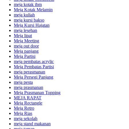
meja kotak ibm
Meja Kotak Melamin
meja kuliah
meja kursi bakso
Meja Kursi Hajatan
meja lesehan
Meja lipat
Meja Meeting
meja out door
Meja panjang
Meja Partisi
meja pembatas acrylic
Meja Pembatas Partisi
meja perasmanan
Meja Persegi Panjang
meja pesta
meja prasmanan
Meja Prasmanan Topping
MEJA RAPAT
Meja Rectangle
Meja Retro
Meja Rias
meja sekolah
meja stand makanan
meja taman