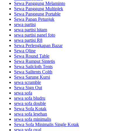
Sewa Panggung Melaminto
Sewa Panggung Multiplek
Sewa Panggung Portable
Sewa Papan Petunjuk
sewa partisi
sewa partisi hitam
sewa partisi panel foto
sewa partisi R8
Sewa Perlengkapan Bazar
Sewa Qline
Sewa Round Table
Sewa Rumput Sintetis
Sewa Sailcloth Tents
Sewa Sailtents Colth
Sewa Sarung Kursi
sewa scramble
Sewa Sign Out
sewa sofa
sewa sofa bludru
sewa sofa double
Sewa Sofa Kotak
sewa sofa lesehan
sewa sofa minimalis
Sewa Sofa Minimalis Single Kotak
sewa sofa oval