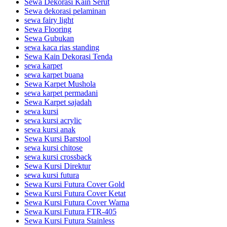
Sewa Dekorasi Kain Serut
Sewa dekorasi pelaminan
sewa fairy light
Sewa Flooring
Sewa Gubukan
sewa kaca rias standing
Sewa Kain Dekorasi Tenda
sewa karpet
sewa karpet buana
Sewa Karpet Mushola
sewa karpet permadani
Sewa Karpet sajadah
sewa kursi
sewa kursi acrylic
sewa kursi anak
Sewa Kursi Barstool
sewa kursi chitose
sewa kursi crossback
Sewa Kursi Direktur
sewa kursi futura
Sewa Kursi Futura Cover Gold
Sewa Kursi Futura Cover Ketat
Sewa Kursi Futura Cover Warna
Sewa Kursi Futura FTR-405
Sewa Kursi Futura Stainless