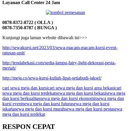
Layanan Call Center 24 Jam
0878-8372-8722 ( OLLA )
0878-7350-8787 ( BUNGA )
Kunjungi juga laman website dibawah ini>>>
http://sewakursi.net/2023/03/sewa-macam-macam-kursi-event-
ratusan-unit/
http://tendabekasi.com/sedia-lampu-fairy-light-dekorasi-pesta-
meriah/
http://meja.co/sewa-kursi-kuliah-lipat-setiabudi-jaksel/
cari sewa meja dan kursi
cari sewa meja dan kursi area bekasi
cari
sewa meja dan kursi terdekat
sewa meja dan kursi bekasi
sewa meja
dan kursi berkualitas
sewa meja dan kursi ekonomis
sewa meja dan
kursi event
sewa meja dan kursi futura
sewa meja dan kursi
jakarta
sewa meja dan kursi murah
sewa meja dan kursi pesta
sewa
meja dan kursi terdekat
RESPON CEPAT