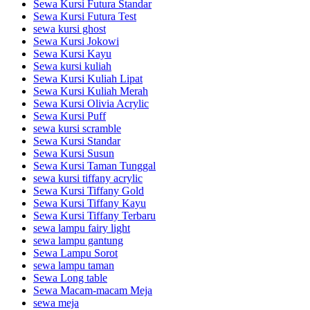
Sewa Kursi Futura Standar
Sewa Kursi Futura Test
sewa kursi ghost
Sewa Kursi Jokowi
Sewa Kursi Kayu
Sewa kursi kuliah
Sewa Kursi Kuliah Lipat
Sewa Kursi Kuliah Merah
Sewa Kursi Olivia Acrylic
Sewa Kursi Puff
sewa kursi scramble
Sewa Kursi Standar
Sewa Kursi Susun
Sewa Kursi Taman Tunggal
sewa kursi tiffany acrylic
Sewa Kursi Tiffany Gold
Sewa Kursi Tiffany Kayu
Sewa Kursi Tiffany Terbaru
sewa lampu fairy light
sewa lampu gantung
Sewa Lampu Sorot
sewa lampu taman
Sewa Long table
Sewa Macam-macam Meja
sewa meja