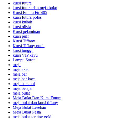
kursi futura
kursi futura dan meja bulat
Kursi Futura Ftr-405
kursi futura polos
kursi kuliah
kursi olivia
Kursi pelaminan
kursi puff
Kursi Tiffany
Kursi Tiffany putih
kursi tunggu
kursi VIP kayu
Lampu Sorot
meja
meja akad
meja bar
meja bar kaca
meja barstool
meja belajar
meja bulat
Meja Bulat Dan Kursi Futura
meja bulat dan kursi tiffany
Meja Bulat Lesehan
Meja Bulat Pesta
meja bulat scriting gold