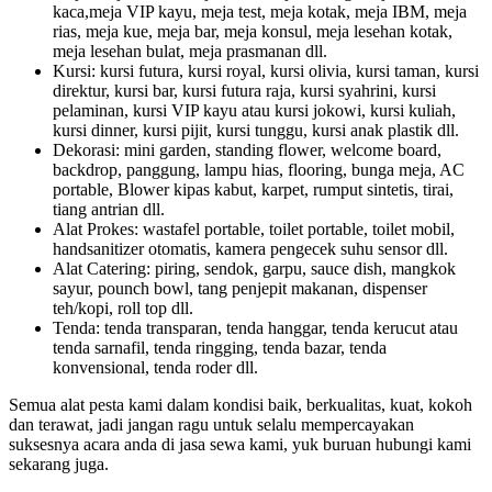
kaca,meja VIP kayu, meja test, meja kotak, meja IBM, meja
rias, meja kue, meja bar, meja konsul, meja lesehan kotak,
meja lesehan bulat, meja prasmanan dll.
Kursi: kursi futura, kursi royal, kursi olivia, kursi taman, kursi
direktur, kursi bar, kursi futura raja, kursi syahrini, kursi
pelaminan, kursi VIP kayu atau kursi jokowi, kursi kuliah,
kursi dinner, kursi pijit, kursi tunggu, kursi anak plastik dll.
Dekorasi: mini garden, standing flower, welcome board,
backdrop, panggung, lampu hias, flooring, bunga meja, AC
portable, Blower kipas kabut, karpet, rumput sintetis, tirai,
tiang antrian dll.
Alat Prokes: wastafel portable, toilet portable, toilet mobil,
handsanitizer otomatis, kamera pengecek suhu sensor dll.
Alat Catering: piring, sendok, garpu, sauce dish, mangkok
sayur, pounch bowl, tang penjepit makanan, dispenser
teh/kopi, roll top dll.
Tenda: tenda transparan, tenda hanggar, tenda kerucut atau
tenda sarnafil, tenda ringging, tenda bazar, tenda
konvensional, tenda roder dll.
Semua alat pesta kami dalam kondisi baik, berkualitas, kuat, kokoh
dan terawat, jadi jangan ragu untuk selalu mempercayakan
suksesnya acara anda di jasa sewa kami, yuk buruan hubungi kami
sekarang juga.