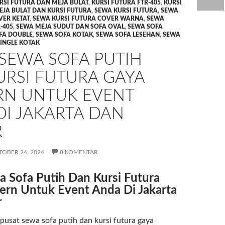
RSI FUTURA DAN MEJA BULAT
,
KURSI FUTURA FTR-405
,
KURSI
EJA BULAT DAN KURSI FUTURA
,
SEWA KURSI FUTURA
,
SEWA
VER KETAT
,
SEWA KURSI FUTURA COVER WARNA
,
SEWA
-405
,
SEWA MEJA SUDUT DAN SOFA OVAL
,
SEWA SOFA
FA DOUBLE
,
SEWA SOFA KOTAK
,
SEWA SOFA LESEHAN
,
SEWA
SINGLE KOTAK
 SEWA SOFA PUTIH
URSI FUTURA GAYA
N UNTUK EVENT
DI JAKARTA DAN
R
OBER 24, 2024
8 KOMENTAR
a Sofa Putih Dan Kursi Futura
rn Untuk Event Anda Di Jakarta
r
pusat sewa sofa putih dan kursi futura gaya