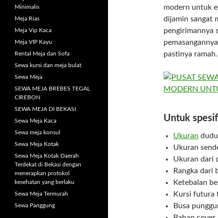
modern untuk ev
Minimalis
dijamin sangat 
Meja Rias
pengirimannya s
Meja Vip Kaca
pemasangannya 
Meja VIP Kayu
pastinya ramah.
Rental Meja dan Sofa
Sewa kursi dan meja bulat
Sewa Meja
SEWA MEJA BREBES TEGAL
CIREBON
SEWA MEJA DI BEKASI
Untuk spesifi
Sewa Meja Kaca
Sewa meja konsul
Uk
uran
dudu
Sewa Meja Kotak
Ukuran send
Sewa Meja Kotak Daerah
Ukuran dari
Terdekat di Bekasi dengan
Rangka dari b
menerapkan protokol
Ketebalan b
kesehatan yang berlaku
Kursi futura
Sewa Meja Termurah
Busa punggun
Sewa Panggung
Bahan cover d