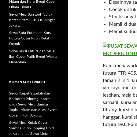
Hitam dan Kursi Event Cover
Desainnya sa
Hitam Jakarta
Cocok untuk 
Sewa Meja Barstool Taplak
Stock sanga
Ketat Hitam SCBD Kuningan
Memiliki dua
Jakarta
Memiliki dudu
Sewa Sofa Putih dan Kursi
Futura Cover Putih Ketat
Depok
Sewa Kursi Futura dan Meja
Ibm Cover Putih Event Wisma
Danantara
Kami menawarkan
futura FTR-405, 
taman 2 in 1, ku
KOMENTAR TERBARU
vip kayu, meja 
Sewa Karpet Sajadah dan
lesehan, meja ba
Backdrop Printing Jakarta
sarnafil, kursi 
pada
Sewa Meja Bundar
tiffany, kursi ol
Taplak Hitam dan Kursi Event
Cover Hitam Jakarta
hanggar, kursi s
Sewa Meja Kotak Cover
futura test, kurs
Skirting Putih Topping Gold
Jakarta
pada
Sewa Meja