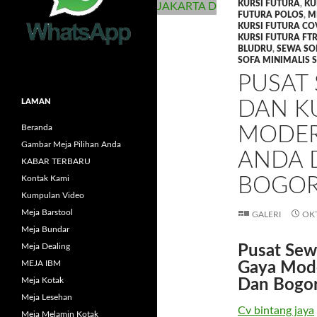
KURSI FUTURA
,
KU
FUTURA POLOS
,
M
KURSI FUTURA CO
KURSI FUTURA FTR
BLUDRU
,
SEWA SO
SOFA MINIMALIS 
PUSAT
LAMAN
DAN K
Beranda
MODER
Gambar Meja Pilihan Anda
ANDA 
KABAR TERBARU
Kontak Kami
BOGO
Kumpulan Video
Meja Barstool
GALERI
OKT
Meja Bundar
Meja Dealing
Pusat Sew
MEJA IBM
Gaya Mode
Meja Kotak
Dan Bogo
Meja Lesehan
Cv bintang jaya
Meja Melamin Kotak