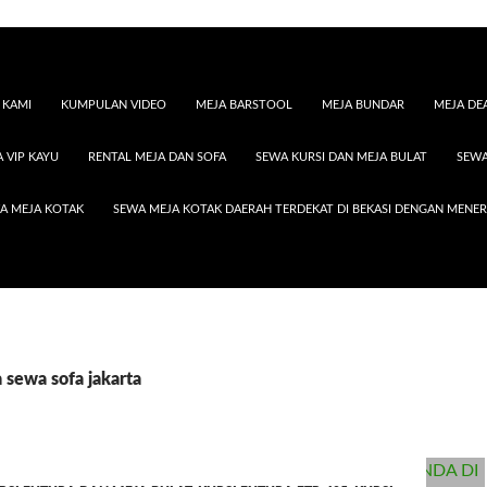
 KAMI
KUMPULAN VIDEO
MEJA BARSTOOL
MEJA BUNDAR
MEJA DE
 VIP KAYU
RENTAL MEJA DAN SOFA
SEWA KURSI DAN MEJA BULAT
SEWA
A MEJA KOTAK
SEWA MEJA KOTAK DAERAH TERDEKAT DI BEKASI DENGAN MENE
a sewa sofa jakarta