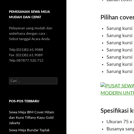
PEMESANAN SEWA MEJA
Pilihan cover
MUDAH DAN CEPAT
Sarung kursi 
Pelayanan yang mudah dan
sederhana dengan cara :
Sarung kursi
Sebut tanggal Acara Anda
Sarung kursi 
Sarung kursi
Telp:(021)82.61.9088
Fax :(021)82.61.9089
Sarung kursi 
Telp.087877.520.712
Sarung kursi
Sarung kursi 
C
a
r
i
POS-POS TERBARU
u
n
Spesifikasi k
Sewa Meja IBM Cover Hitam
t
dan Kursi Tiffany Kayu Gold
u
Ukuran 75 x 
Jakarta
k
Busanya san
:
Sewa Meja Bundar Taplak