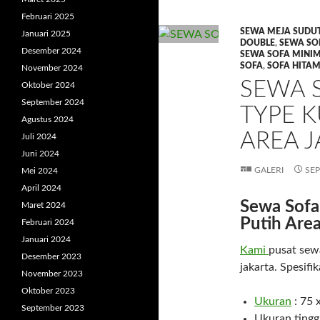
Februari 2025
SEWA MEJA SUDUT
Januari 2025
DOUBLE
,
SEWA SO
Desember 2024
SEWA SOFA MINIM
SOFA
,
SOFA HITA
November 2024
SEWA S
Oktober 2024
September 2024
TYPE K
Agustus 2024
AREA 
Juli 2024
Juni 2024
GALERI
SEP
Mei 2024
April 2024
Sewa Sofa 
Maret 2024
Putih Area
Februari 2024
Januari 2024
Kami
pusat sewa
Desember 2023
jakarta. Spesifi
November 2023
Oktober 2023
U
k
uran
: 75 
September 2023
Ukuran tingg