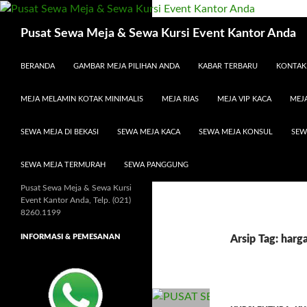
Cari
Pusat Sewa Meja & Sewa Kursi Event Kantor Anda
LANGSUNG KE ISI
BERANDA
GAMBAR MEJA PILIHAN ANDA
KABAR TERBARU
KONTAK
MEJA MELAMIN KOTAK MINIMALIS
MEJA RIAS
MEJA VIP KACA
MEJA
SEWA MEJA DI BEKASI
SEWA MEJA KACA
SEWA MEJA KONSUL
SEW
SEWA MEJA TERMURAH
SEWA PANGGUNG
Pusat Sewa Meja & Sewa Kursi
Event Kantor Anda, Telp. (021)
8260.1199
INFORMASI & PEMESANAN
Arsip Tag: harg