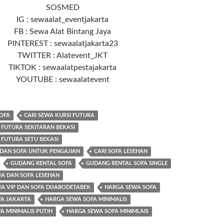
SOSMED
IG : sewaalat_eventjakarta
FB : Sewa Alat Bintang Jaya
PINTEREST : sewaalatjakarta23
TWITTER : Alatevent_JKT
TIKTOK : sewaalatpestajakarta
YOUTUBE : sewaalatevent
OFA
CARI SEWA KURSI FUTURA
 FUTURA SEKITARAN BEKASI
 FUTURA SETU BEKASI
 DAN SOFA UNTUK PENGAJIAN
CARI SOFA LESEHAN
GUDANG RENTAL SOFA
GUDANG RENTAL SOFA SINGLE
A DAN SOFA LESEHAN
A VIP DAN SOFA DIJABODETABEK
HARGA SEWA SOFA
FA JAKARTA
HARGA SEWA SOFA MINIMALIS
A MINIMALIS PUTIH
HARGA SEWA SOFA MINIMLAIS