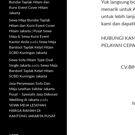
Yuk langsung b
Bundar Taplak Hitam dan
Kursi Event Cover Hitam
menarik untuk A
Jakarta
untuk lebih lan
Sewa Meja Bundar Taplak
kami dan dapatk
Hitam dan Kursi Event Cover
Hitam Jakarta | Pusat Sewa
Meja & Sewa Kursi Event
HUBUNGI KAM
Kantor Anda
pada
Sewa Meja
PELAYAN CEPA
Barstool Taplak Ketat Hitam
SCBD Kuningan Jakarta
Sewa Sofa Hitam Type Oval
Single Jakarta
pada
Sewa Meja
CV.BI
Barstool Taplak Ketat Hitam
SCBD Kuningan Jakarta
Jasa Penyewaan Sofa Dan
Meja Lesehan Sekitar Jakarta
Pusat – Spesialis Jasa Dekorasi
Wedding di Jakarta
pada
h
SEWA MEJA LESEHAN
HARGA RAMAH DI
KANTONG JAKARTA PUSAT