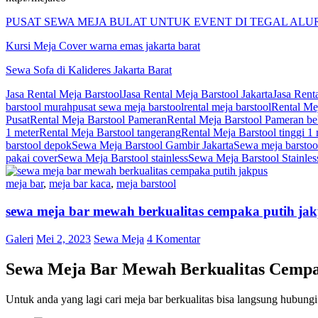
PUSAT SEWA MEJA BULAT UNTUK EVENT DI TEGAL ALU
Kursi Meja Cover warna emas jakarta barat
Sewa Sofa di Kalideres Jakarta Barat
Jasa Rental Meja Barstool
Jasa Rental Meja Barstool Jakarta
Jasa Rent
barstool murah
pusat sewa meja barstool
rental meja barstool
Rental Mej
Pusat
Rental Meja Barstool Pameran
Rental Meja Barstool Pameran be
1 meter
Rental Meja Barstool tangerang
Rental Meja Barstool tinggi 1 
barstool depok
Sewa Meja Barstool Gambir Jakarta
Sewa meja barstoo
pakai cover
Sewa Meja Barstool stainless
Sewa Meja Barstool Stainles
meja bar
,
meja bar kaca
,
meja barstool
sewa meja bar mewah berkualitas cempaka putih ja
Galeri
Mei 2, 2023
Sewa Meja
4 Komentar
Sewa Meja Bar Mewah Berkualitas Cempa
Untuk anda yang lagi cari meja bar berkualitas bisa langsung hubu