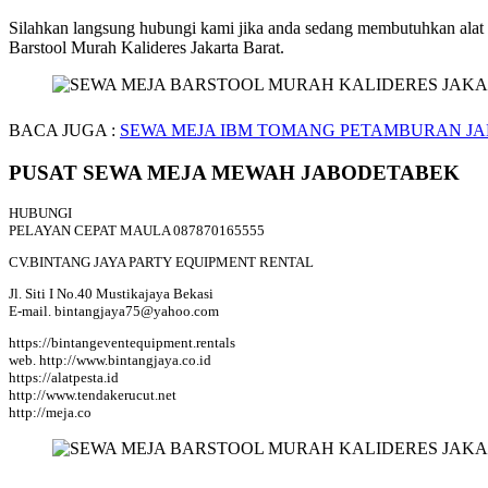
Silahkan langsung hubungi kami jika anda sedang membutuhkan alat e
Barstool Murah Kalideres Jakarta Barat.
BACA JUGA :
SEWA MEJA IBM TOMANG PETAMBURAN J
PUSAT SEWA MEJA MEWAH JABODETABEK
HUBUNGI
PELAYAN CEPAT MAULA 087870165555
CV.BINTANG JAYA PARTY EQUIPMENT RENTAL
Jl. Siti I No.40 Mustikajaya Bekasi
E-mail. bintangjaya75@yahoo.com
https://bintangeventequipment.rentals
web. http://www.bintangjaya.co.id
https://alatpesta.id
http://www.tendakerucut.net
http://meja.co