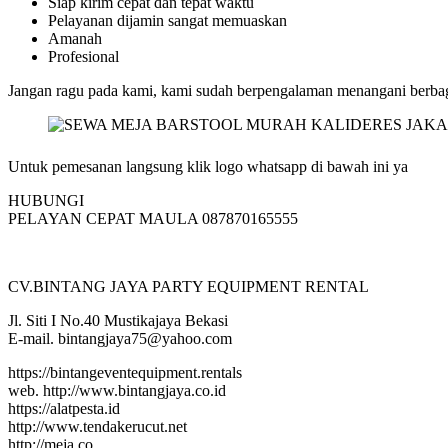
Siap kirim cepat dan tepat waktu
Pelayanan dijamin sangat memuaskan
Amanah
Profesional
Jangan ragu pada kami, kami sudah berpengalaman menangani berbaga
Untuk pemesanan langsung klik logo whatsapp di bawah ini ya
HUBUNGI
PELAYAN CEPAT MAULA 087870165555
CV.BINTANG JAYA PARTY EQUIPMENT RENTAL
Jl. Siti I No.40 Mustikajaya Bekasi
E-mail. bintangjaya75@yahoo.com
https://bintangeventequipment.rentals
web. http://www.bintangjaya.co.id
https://alatpesta.id
http://www.tendakerucut.net
http://meja.co