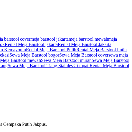
a barstool cover
meja barstool jakarta
meja barstool mewah
meja
pok
Rental Meja Barstool jakarta
Rental Meja Barstool Jakarta
ran Kemayoran
Rental Meja Barstool Putih
Rental Meja Barstool Putih
ekasi
Sewa Meja Barstool bogor
Sewa Meja Barstool cover
sewa meja
Meja Barstool mewah
Sewa Meja Barstool murah
Sewa Meja Barstool
rang
Sewa Meja Barstool Tiang Stainless
Tempat Rental Meja Barstool
as Cempaka Putih Jakpus.