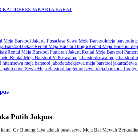
R KALIDERES JAKARTA BARAT
al Meja Barstool Jakarta Pusat
Jasa Sewa Meja Barstool
meja barstool
mej
a Barstool bekasi
Rental Meja Barstool bogor
Rental Meja Barstool de
kasi
Rental Meja Barstool Pameran Jakarta
Rental Meja Barstool Pame
meter
Rental Meja Barstool VIP
sewa meja barstool
sewa meja barstool b
l hitam
sewa meja barstool jabodetabek
sewa meja barstool jakarta
Sewa 
s pakai cover
Sewa Meja Barstool tangerang
sewa meja barstool Tangge
kpus
ka Putih Jakpus
ngi kami, Cv Bintang Jaya adalah pusat sewa Meja Bar Mewah Berkualit