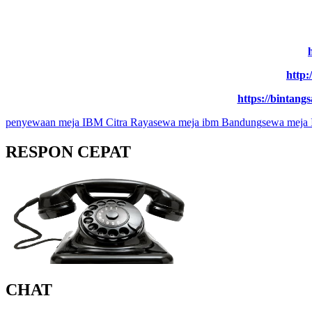
http:
https://bintan
penyewaan meja IBM Citra Raya
sewa meja ibm Bandung
sewa meja 
RESPON CEPAT
CHAT