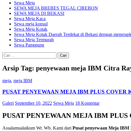
Sewa Meja
SEWA MEJA BREBES TEGAL CIREBON
SEWA MEJA DI BEKASI
Sewa Meja Kaca
Sewa meja konsul
Sewa Meja Kotak
Sewa Meja Kotak Daerah Terdekat di Bekasi dengan menerapka
Sewa Meja Termurah
Sewa Panggung
Cari
untuk:
Arsip Tag: penyewaan meja IBM Citra Ra
meja
,
meja IBM
PUSAT PENYEWAAN MEJA IBM PLUS COVER 
Galeri
September 10, 2022
Sewa Meja
18 Komentar
PUSAT PENYEWAAN MEJA IBM PLUS
Assalamualaikum Wr. Wb. Kami dari
Pusat penyewaan Meja IBM P