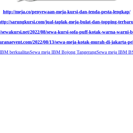
http://meja.co/penyewaan-meja-kursi-dan-tenda-pesta-lengkap/
http://sarungkursi.com/jual-taplak-meja-bulat-dan-topping-terbaru
//sewakursi.net/2022/08/sewa-kursi-sofa-puff-kotak-warna-warni-b
gsaranaevent.com/2022/08/13/sewa-meja-kotak-murah-di-jakarta-pe
IBM berkualitas
Sewa meja IBM Bojong Tangerang
Sewa meja IBM B