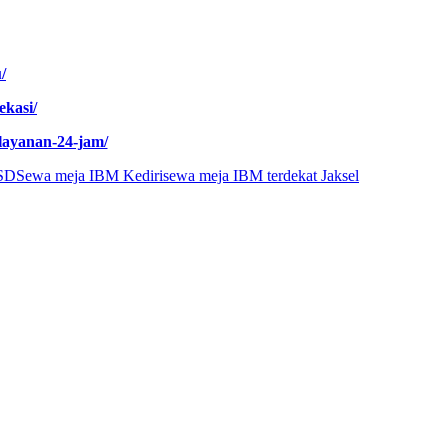
/
ekasi/
layanan-24-jam/
SD
Sewa meja IBM Kediri
sewa meja IBM terdekat Jaksel