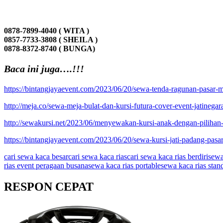
0878-7899-4040 ( WITA )
0857-7733-3808 ( SHEILA )
0878-8372-8740 ( BUNGA)
Baca ini juga….!!!
https://bintangjayaevent.com/2023/06/20/sewa-tenda-ragunan-pasar-mi
http://meja.co/sewa-meja-bulat-dan-kursi-futura-cover-event-jatinegar
http://sewakursi.net/2023/06/menyewakan-kursi-anak-dengan-pilihan
https://bintangjayaevent.com/2023/06/20/sewa-kursi-jati-padang-pasar
cari sewa kaca besar
cari sewa kaca rias
cari sewa kaca rias berdiri
sewa
rias event peragaan busana
sewa kaca rias portable
sewa kaca rias stan
RESPON CEPAT