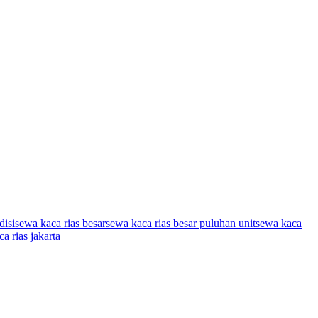
disi
sewa kaca rias besar
sewa kaca rias besar puluhan unit
sewa kaca
a rias jakarta