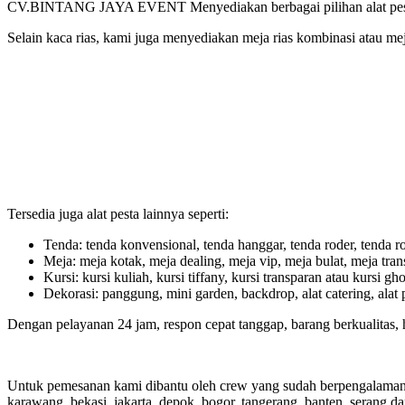
CV.BINTANG JAYA EVENT Menyediakan berbagai pilihan alat pesta de
Selain kaca rias, kami juga menyediakan meja rias kombinasi atau me
Tersedia juga alat pesta lainnya seperti:
Tenda: tenda konvensional, tenda hanggar, tenda roder, tenda rod
Meja: meja kotak, meja dealing, meja vip, meja bulat, meja tra
Kursi: kursi kuliah, kursi tiffany, kursi transparan atau kursi ghos
Dekorasi: panggung, mini garden, backdrop, alat catering, alat p
Dengan pelayanan 24 jam, respon cepat tanggap, barang berkualitas, 
Untuk pemesanan kami dibantu oleh crew yang sudah berpengalaman, s
karawang, bekasi, jakarta, depok, bogor, tangerang, banten, serang da