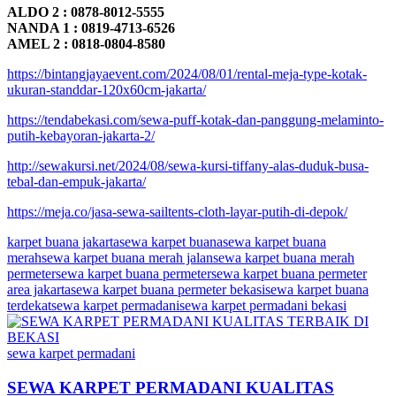
ALDO 2 : 0878-8012-5555
NANDA 1 : 0819-4713-6526
AMEL 2 : 0818-0804-8580
https://bintangjayaevent.com/2024/08/01/rental-meja-type-kotak-
ukuran-standdar-120x60cm-jakarta/
https://tendabekasi.com/sewa-puff-kotak-dan-panggung-melaminto-
putih-kebayoran-jakarta-2/
http://sewakursi.net/2024/08/sewa-kursi-tiffany-alas-duduk-busa-
tebal-dan-empuk-jakarta/
https://meja.co/jasa-sewa-sailtents-cloth-layar-putih-di-depok/
karpet buana jakarta
sewa karpet buana
sewa karpet buana
merah
sewa karpet buana merah jalan
sewa karpet buana merah
permeter
sewa karpet buana permeter
sewa karpet buana permeter
area jakarta
sewa karpet buana permeter bekasi
sewa karpet buana
terdekat
sewa karpet permadani
sewa karpet permadani bekasi
sewa karpet permadani
SEWA KARPET PERMADANI KUALITAS