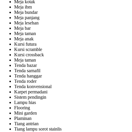
Meja kotak
Meja ibm
Meja bundar
Meja panjang
Meja lesehan
Meja bar
Meja taman
Meja anak
Kursi futura
Kursi scramble
Kursi crossback
Meja taman
Tenda bazar
Tenda sarnafil
Tenda hanggar
Tenda roder
Tenda konvensional
Karpet permadani
Sistem pendingin
Lampu hias
Flooring
Mini garden
Plaminan
Tiang antrian
Tiang lampu sorot stainlis