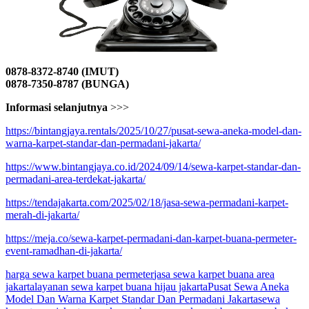
0878-8372-8740 (IMUT)
0878-7350-8787 (BUNGA)
Informasi selanjutnya
>>>
https://bintangjaya.rentals/2025/10/27/pusat-sewa-aneka-model-dan-
warna-karpet-standar-dan-permadani-jakarta/
https://www.bintangjaya.co.id/2024/09/14/sewa-karpet-standar-dan-
permadani-area-terdekat-jakarta/
https://tendajakarta.com/2025/02/18/jasa-sewa-permadani-karpet-
merah-di-jakarta/
https://meja.co/sewa-karpet-permadani-dan-karpet-buana-permeter-
event-ramadhan-di-jakarta/
harga sewa karpet buana permeter
jasa sewa karpet buana area
jakarta
layanan sewa karpet buana hijau jakarta
Pusat Sewa Aneka
Model Dan Warna Karpet Standar Dan Permadani Jakarta
sewa