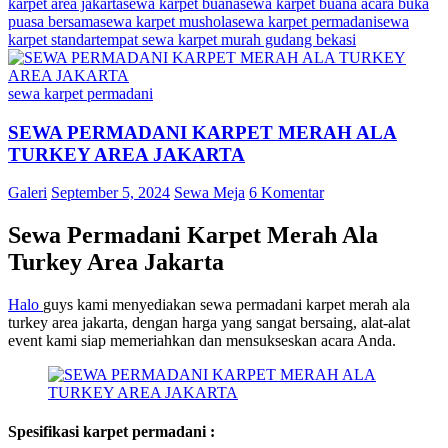
karpet area jakarta
sewa karpet buana
sewa karpet buana acara buka
puasa bersama
sewa karpet mushola
sewa karpet permadani
sewa
karpet standar
tempat sewa karpet murah gudang bekasi
sewa karpet permadani
SEWA PERMADANI KARPET MERAH ALA
TURKEY AREA JAKARTA
Galeri
September 5, 2024
Sewa Meja
6 Komentar
Sewa Permadani Karpet Merah Ala
Turkey Area Jakarta
Halo
guys kami menyediakan sewa permadani karpet merah ala
turkey area jakarta, dengan harga yang sangat bersaing, alat-alat
event kami siap memeriahkan dan mensukseskan acara Anda.
Spesifikasi karpet permadani :