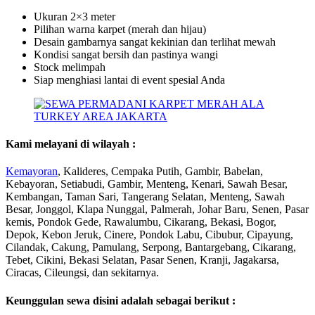
Ukuran 2×3 meter
Pilihan warna karpet (merah dan hijau)
Desain gambarnya sangat kekinian dan terlihat mewah
Kondisi sangat bersih dan pastinya wangi
Stock melimpah
Siap menghiasi lantai di event spesial Anda
Kami melayani di wilayah :
Kemayoran
, Kalideres, Cempaka Putih, Gambir, Babelan,
Kebayoran, Setiabudi, Gambir, Menteng, Kenari, Sawah Besar,
Kembangan, Taman Sari, Tangerang Selatan, Menteng, Sawah
Besar, Jonggol, Klapa Nunggal, Palmerah, Johar Baru, Senen, Pasar
kemis, Pondok Gede, Rawalumbu, Cikarang, Bekasi, Bogor,
Depok, Kebon Jeruk, Cinere, Pondok Labu, Cibubur, Cipayung,
Cilandak, Cakung, Pamulang, Serpong, Bantargebang, Cikarang,
Tebet, Cikini, Bekasi Selatan, Pasar Senen, Kranji, Jagakarsa,
Ciracas, Cileungsi, dan sekitarnya.
Keunggulan sewa disini adalah sebagai berikut :