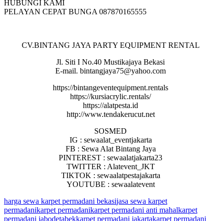
HUBUNGI KAMI
PELAYAN CEPAT BUNGA 087870165555
CV.BINTANG JAYA PARTY EQUIPMENT RENTAL
Jl. Siti I No.40 Mustikajaya Bekasi
E-mail. bintangjaya75@yahoo.com
https://bintangeventequipment.rentals
https://kursiacrylic.rentals/
https://alatpesta.id
http://www.tendakerucut.net
SOSMED
IG : sewaalat_eventjakarta
FB : Sewa Alat Bintang Jaya
PINTEREST : sewaalatjakarta23
TWITTER : Alatevent_JKT
TIKTOK : sewaalatpestajakarta
YOUTUBE : sewaalatevent
harga sewa karpet permadani bekasi
jasa sewa karpet
permadani
karpet permadani
karpet permadani anti mahal
karpet
permadani jabodetabek
karpet permadani jakarta
karpet permadani