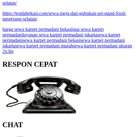
selatan/
https://tendabekasi.com/sewa-meja-dan-gubukan-set-stand-food-
tangerang-selatan/
harga sewa karpet permadani bekasi
jasa sewa karpet
permadani
layanan sewa karpet permadani jakarta
sewa karpet
permadani
sewa karpet permadani bekasi
sewa karpet permadani
jakarta
sewa karpet permadani murah
sewa karpet permadani ukuran
2x3m
RESPON CEPAT
CHAT