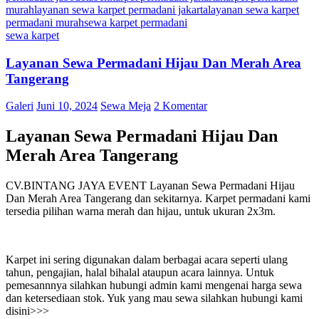
murah
layanan sewa karpet permadani jakarta
layanan sewa karpet
permadani murah
sewa karpet permadani
sewa karpet
Layanan Sewa Permadani Hijau Dan Merah Area
Tangerang
Galeri
Juni 10, 2024
Sewa Meja
2 Komentar
Layanan Sewa Permadani Hijau Dan
Merah Area Tangerang
CV.BINTANG JAYA EVENT Layanan Sewa Permadani Hijau
Dan Merah Area Tangerang dan sekitarnya. Karpet permadani kami
tersedia pilihan warna merah dan hijau, untuk ukuran 2x3m.
Karpet ini sering digunakan dalam berbagai acara seperti ulang
tahun, pengajian, halal bihalal ataupun acara lainnya. Untuk
pemesannnya silahkan hubungi admin kami mengenai harga sewa
dan ketersediaan stok. Yuk yang mau sewa silahkan hubungi kami
disini>>>