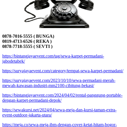
0878-7016-5555 ( BUNGA)
0819-4713-6526 ( REKA )
0878-7718-5555 ( SEVTI )
https://bintangjayaevent.com/tag/sewa-karpet-permadani-
jabodetabek/
https://suryajayaevent.com/category/tempat-sewa-karpet-permadani/
https://suryajayaevent.com/2023/10/10/sewa-permadani-merah-
mewah-kawasan-industri-mm2100-cibitung-bekasi/
https://bintangjayaevent.com/2024/04/02/rental-panggung-portable-
dengan-karpet-permadani-depok/
https://sewakursi.net/2024/04/sewa-meja-dan-kursi-taman-extra-
event-outdoor-jakarta-utara/
https://meja.co/sewa-meja-ibm-dengan-cover-ketat-hitam-bogor-