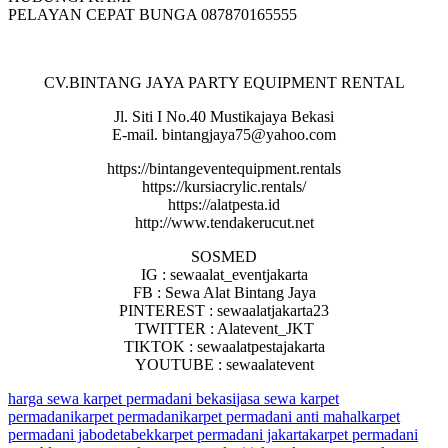
PELAYAN CEPAT BUNGA 087870165555
CV.BINTANG JAYA PARTY EQUIPMENT RENTAL
Jl. Siti I No.40 Mustikajaya Bekasi
E-mail. bintangjaya75@yahoo.com
https://bintangeventequipment.rentals
https://kursiacrylic.rentals/
https://alatpesta.id
http://www.tendakerucut.net
SOSMED
IG : sewaalat_eventjakarta
FB : Sewa Alat Bintang Jaya
PINTEREST : sewaalatjakarta23
TWITTER : Alatevent_JKT
TIKTOK : sewaalatpestajakarta
YOUTUBE : sewaalatevent
harga sewa karpet permadani bekasi
jasa sewa karpet
permadani
karpet permadani
karpet permadani anti mahal
karpet
permadani jabodetabek
karpet permadani jakarta
karpet permadani