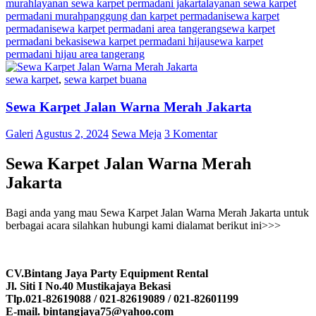
murah
layanan sewa karpet permadani jakarta
layanan sewa karpet
permadani murah
panggung dan karpet permadani
sewa karpet
permadani
sewa karpet permadani area tangerang
sewa karpet
permadani bekasi
sewa karpet permadani hijau
sewa karpet
permadani hijau area tangerang
sewa karpet
,
sewa karpet buana
Sewa Karpet Jalan Warna Merah Jakarta
Galeri
Agustus 2, 2024
Sewa Meja
3 Komentar
Sewa Karpet Jalan Warna Merah
Jakarta
Bagi anda yang mau Sewa Karpet Jalan Warna Merah Jakarta untuk
berbagai acara silahkan hubungi kami dialamat berikut ini>>>
CV.Bintang Jaya Party Equipment Rental
Jl. Siti I No.40 Mustikajaya Bekasi
Tlp.021-82619088 / 021-82619089 / 021-82601199
E-mail. bintangjaya75@yahoo.com