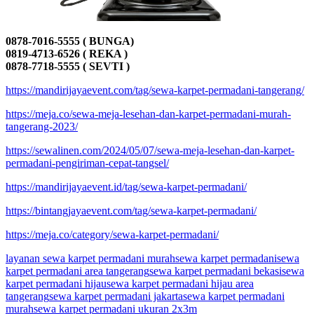
0878-7016-5555 ( BUNGA)
0819-4713-6526 ( REKA )
0878-7718-5555 ( SEVTI )
https://mandirijayaevent.com/tag/sewa-karpet-permadani-tangerang/
https://meja.co/sewa-meja-lesehan-dan-karpet-permadani-murah-
tangerang-2023/
https://sewalinen.com/2024/05/07/sewa-meja-lesehan-dan-karpet-
permadani-pengiriman-cepat-tangsel/
https://mandirijayaevent.id/tag/sewa-karpet-permadani/
https://bintangjayaevent.com/tag/sewa-karpet-permadani/
https://meja.co/category/sewa-karpet-permadani/
layanan sewa karpet permadani murah
sewa karpet permadani
sewa
karpet permadani area tangerang
sewa karpet permadani bekasi
sewa
karpet permadani hijau
sewa karpet permadani hijau area
tangerang
sewa karpet permadani jakarta
sewa karpet permadani
murah
sewa karpet permadani ukuran 2x3m