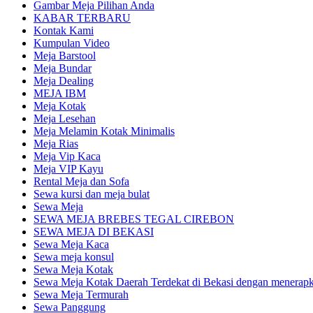
Gambar Meja Pilihan Anda
KABAR TERBARU
Kontak Kami
Kumpulan Video
Meja Barstool
Meja Bundar
Meja Dealing
MEJA IBM
Meja Kotak
Meja Lesehan
Meja Melamin Kotak Minimalis
Meja Rias
Meja Vip Kaca
Meja VIP Kayu
Rental Meja dan Sofa
Sewa kursi dan meja bulat
Sewa Meja
SEWA MEJA BREBES TEGAL CIREBON
SEWA MEJA DI BEKASI
Sewa Meja Kaca
Sewa meja konsul
Sewa Meja Kotak
Sewa Meja Kotak Daerah Terdekat di Bekasi dengan menerapka
Sewa Meja Termurah
Sewa Panggung