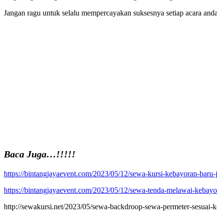
Jangan ragu untuk selalu mempercayakan suksesnya setiap acara anda
Baca Juga…!!!!!
https://bintangjayaevent.com/2023/05/12/sewa-kursi-kebayoran-baru-j
https://bintangjayaevent.com/2023/05/12/sewa-tenda-melawai-kebayor
http://sewakursi.net/2023/05/sewa-backdroop-sewa-permeter-sesuai-