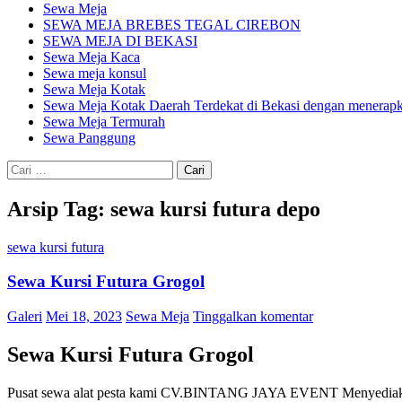
Sewa Meja
SEWA MEJA BREBES TEGAL CIREBON
SEWA MEJA DI BEKASI
Sewa Meja Kaca
Sewa meja konsul
Sewa Meja Kotak
Sewa Meja Kotak Daerah Terdekat di Bekasi dengan menerapka
Sewa Meja Termurah
Sewa Panggung
Cari
untuk:
Arsip Tag: sewa kursi futura depo
sewa kursi futura
Sewa Kursi Futura Grogol
Galeri
Mei 18, 2023
Sewa Meja
Tinggalkan komentar
Sewa Kursi Futura Grogol
Pusat sewa alat pesta kami CV.BINTANG JAYA EVENT Menyediakan sew