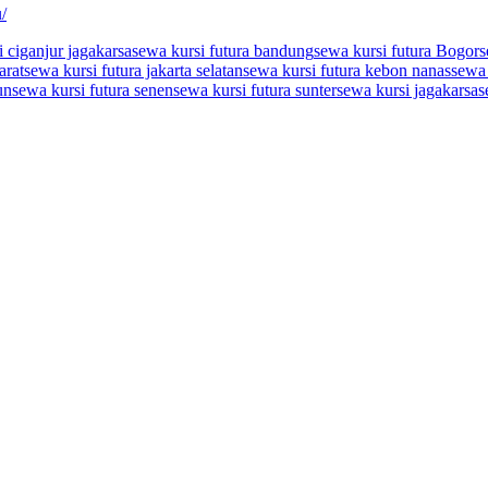
/
 ciganjur jagakarsa
sewa kursi futura bandung
sewa kursi futura Bogor
s
arat
sewa kursi futura jakarta selatan
sewa kursi futura kebon nanas
sewa 
un
sewa kursi futura senen
sewa kursi futura sunter
sewa kursi jagakarsa
s