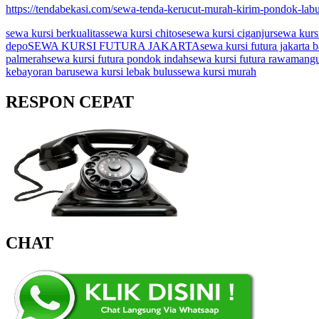
https://tendabekasi.com/sewa-tenda-kerucut-murah-kirim-pondok-labu
sewa kursi berkualitas
sewa kursi chitose
sewa kursi ciganjur
sewa kursi
depo
SEWA KURSI FUTURA JAKARTA
sewa kursi futura jakarta b
palmerah
sewa kursi futura pondok indah
sewa kursi futura rawamang
kebayoran baru
sewa kursi lebak bulus
sewa kursi murah
RESPON CEPAT
CHAT