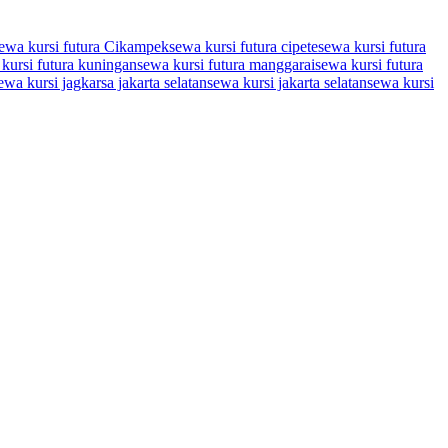
ewa kursi futura Cikampek
sewa kursi futura cipete
sewa kursi futura
kursi futura kuningan
sewa kursi futura manggarai
sewa kursi futura
ewa kursi jagkarsa jakarta selatan
sewa kursi jakarta selatan
sewa kursi