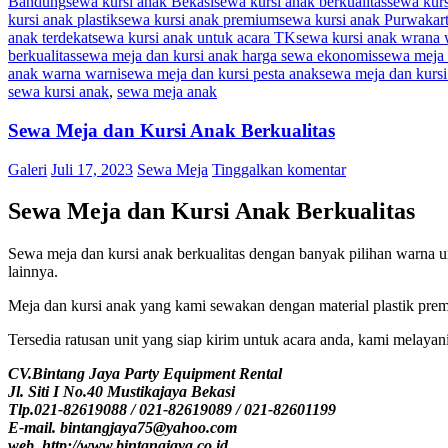
Bandung
sewa kursi anak Bekasi
sewa kursi anak berkualitas
sewa kur
kursi anak plastik
sewa kursi anak premium
sewa kursi anak Purwakar
anak terdekat
sewa kursi anak untuk acara TK
sewa kursi anak wrana 
berkualitas
sewa meja dan kursi anak harga sewa ekonomis
sewa meja 
anak warna warni
sewa meja dan kursi pesta anak
sewa meja dan kursi 
sewa kursi anak
,
sewa meja anak
Sewa Meja dan Kursi Anak Berkualitas
Galeri
Juli 17, 2023
Sewa Meja
Tinggalkan komentar
Sewa Meja dan Kursi Anak Berkualitas
Sewa meja dan kursi anak berkualitas dengan banyak pilihan warna uni
lainnya.
Meja dan kursi anak yang kami sewakan dengan material plastik pre
Tersedia ratusan unit yang siap kirim untuk acara anda, kami melayan
CV.Bintang Jaya Party Equipment Rental
Jl. Siti I No.40 Mustikajaya Bekasi
Tlp.021-82619088 / 021-82619089 / 021-82601199
E-mail. bintangjaya75@yahoo.com
web. http://www.bintangjaya.co.id