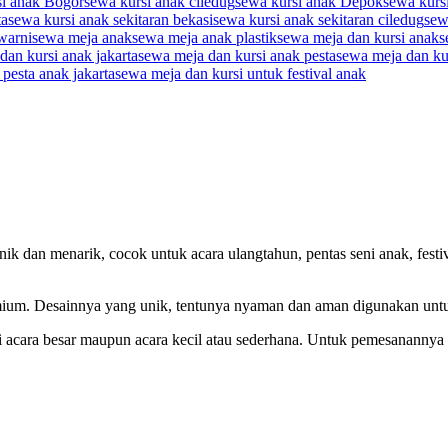
si anak Bogor
sewa kursi anak ciledug
sewa kursi anak Depok
sewa kursi
ta
sewa kursi anak sekitaran bekasi
sewa kursi anak sekitaran ciledug
sew
warni
sewa meja anak
sewa meja anak plastik
sewa meja dan kursi anak
s
dan kursi anak jakarta
sewa meja dan kursi anak pesta
sewa meja dan kur
pesta anak jakarta
sewa meja dan kursi untuk festival anak
k dan menarik, cocok untuk acara ulangtahun, pentas seni anak, festiv
mium. Desainnya yang unik, tentunya nyaman dan aman digunakan untuk
i acara besar maupun acara kecil atau sederhana. Untuk pemesanannya s