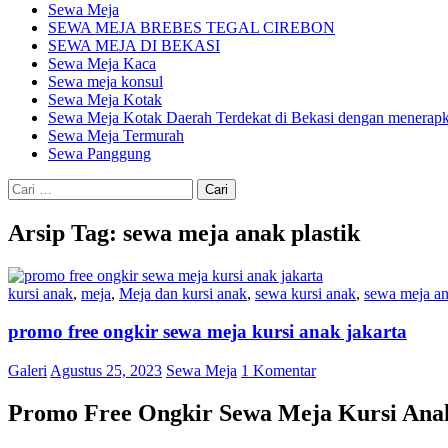
Sewa Meja
SEWA MEJA BREBES TEGAL CIREBON
SEWA MEJA DI BEKASI
Sewa Meja Kaca
Sewa meja konsul
Sewa Meja Kotak
Sewa Meja Kotak Daerah Terdekat di Bekasi dengan menerapka
Sewa Meja Termurah
Sewa Panggung
Cari
untuk:
Arsip Tag: sewa meja anak plastik
kursi anak
,
meja
,
Meja dan kursi anak
,
sewa kursi anak
,
sewa meja a
promo free ongkir sewa meja kursi anak jakarta
Galeri
Agustus 25, 2023
Sewa Meja
1 Komentar
Promo Free Ongkir Sewa Meja Kursi Ana