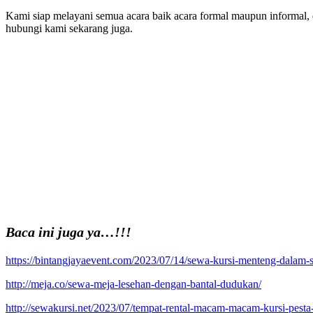
Kami siap melayani semua acara baik acara formal maupun informal,
hubungi kami sekarang juga.
Baca ini juga ya…!!!
https://bintangjayaevent.com/2023/07/14/sewa-kursi-menteng-dalam-sel
http://meja.co/sewa-meja-lesehan-dengan-bantal-dudukan/
http://sewakursi.net/2023/07/tempat-rental-macam-macam-kursi-pesta