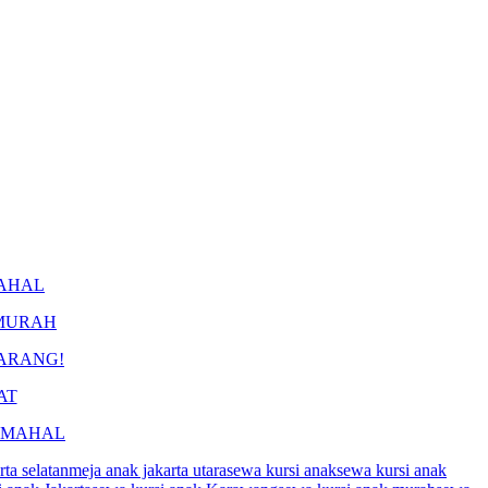
MAHAL
 MURAH
KARANG!
AT
I MAHAL
rta selatan
meja anak jakarta utara
sewa kursi anak
sewa kursi anak