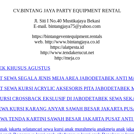
CV.BINTANG JAYA PARTY EQUIPMENT RENTAL
Jl. Siti I No.40 Mustikajaya Bekasi
E-mail. bintangjaya75@yahoo.com
https://bintangeventequipment.rentals
web. http://www.bintangjaya.co.id
https://alatpesta.id
http://www.tendakerucut.net
http://meja.co
BEK KHUSUS AGUSTUS
AT
SEWA
SEGALA
JENIS
MEJA AREA JABODETABEK ANTI 
T SEWA KURSI ACRYLIC AKSESORIS PITA JABODETABEK
URSI CROSSBACK EKSLUSIF DI JABODETABEK SEWA SE
EWA KURSI KARANG ANYAR SAWAH BESAR JAKARTA PUS
EWA TENDA KARTINI SAWAH BESAR JAKARTA PUSAT ANT
anak jakarta selatan
cari sewa kursi anak murah
meja anak
meja anak jaka