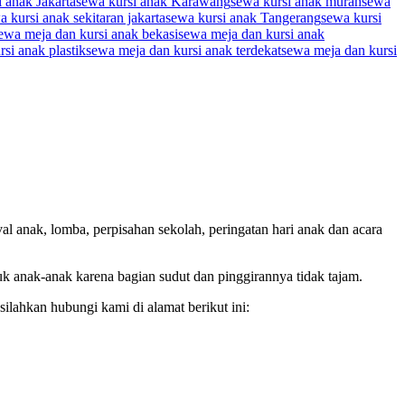
 anak Jakarta
sewa kursi anak Karawang
sewa kursi anak murah
sewa
a kursi anak sekitaran jakarta
sewa kursi anak Tangerang
sewa kursi
ewa meja dan kursi anak bekasi
sewa meja dan kursi anak
si anak plastik
sewa meja dan kursi anak terdekat
sewa meja dan kursi
al anak, lomba, perpisahan sekolah, peringatan hari anak dan acara
 anak-anak karena bagian sudut dan pinggirannya tidak tajam.
ilahkan hubungi kami di alamat berikut ini: