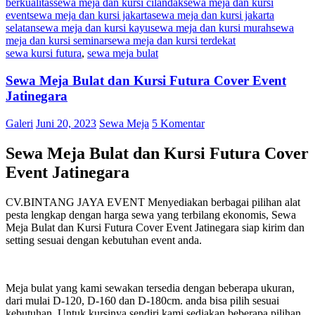
berkualitas
sewa meja dan kursi cilandak
sewa meja dan kursi
event
sewa meja dan kursi jakarta
sewa meja dan kursi jakarta
selatan
sewa meja dan kursi kayu
sewa meja dan kursi murah
sewa
meja dan kursi seminar
sewa meja dan kursi terdekat
sewa kursi futura
,
sewa meja bulat
Sewa Meja Bulat dan Kursi Futura Cover Event
Jatinegara
Galeri
Juni 20, 2023
Sewa Meja
5 Komentar
Sewa Meja Bulat dan Kursi Futura Cover
Event Jatinegara
CV.BINTANG JAYA EVENT Menyediakan berbagai pilihan alat
pesta lengkap dengan harga sewa yang terbilang ekonomis, Sewa
Meja Bulat dan Kursi Futura Cover Event Jatinegara siap kirim dan
setting sesuai dengan kebutuhan event anda.
Meja bulat yang kami sewakan tersedia dengan beberapa ukuran,
dari mulai D-120, D-160 dan D-180cm. anda bisa pilih sesuai
kebutuhan. Untuk kursinya sendiri kami sediakan beberapa pilihan