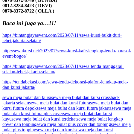
0878-8372-8740 ( BUNGA)
0812-8284-8423 ( DEVI)
0878-8372-8722 ( OLLA )
Baca ini juga ya…!!!
https://bintangjayaevent.com/2023/07/11/sewa-kursi-bukit-duri-
tebet-jakarta-selatan/
http://sewakursi.net/2023/07/sewa-kursi-kafe-lengkap-tenda-parasol-
event-bogor/
https://bintangjayaevent.com/2023/07/11/sewa-tenda-manggarai-
selatan-tebet-jakarta-selatan/
https://tendabekasi.com/sewa-tenda-dekorasi-plafon-lengkap-meja-
dan-kursi-jakarta/
sewa meja bulat dan kursi
sewa meja bulat dan kursi crossback
jakarta selatan
sewa meja bulat dan kursi futura
sewa meja bulat dan
kursi futura depok
sewa meja bulat dan kursi futura jakarta
sewa meja
bulat dan kursi futura plus cover
sewa meja bulat dan kursi
kayu
sewa meja bulat dan kursi terdekat
sewa meja bulat lengkap
cover dan topping
sewa meja bulat plus cover dan topping
sewa meja
bulat plus topping
sewa meja dan kursi
sewa meja dan kursi