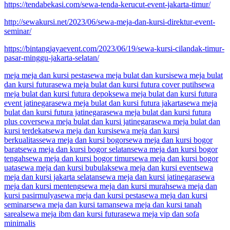
https://tendabekasi.com/sewa-tenda-kerucut-event-jakarta-timur/
http://sewakursi.net/2023/06/sewa-meja-dan-kursi-direktur-event-
seminar/
https://bintangjayaevent.com/2023/06/19/sewa-kursi-cilandak-timur-
pasar-minggu-jakarta-selatan/
meja meja dan kursi pesta
sewa meja bulat dan kursi
sewa meja bulat
dan kursi futura
sewa meja bulat dan kursi futura cover putih
sewa
meja bulat dan kursi futura depok
sewa meja bulat dan kursi futura
event jatinegara
sewa meja bulat dan kursi futura jakarta
sewa meja
bulat dan kursi futura jatinegara
sewa meja bulat dan kursi futura
plus cover
sewa meja bulat dan kursi jatinegara
sewa meja bulat dan
kursi terdekat
sewa meja dan kursi
sewa meja dan kursi
berkualitas
sewa meja dan kursi bogor
sewa meja dan kursi bogor
barat
sewa meja dan kursi bogor selatan
sewa meja dan kursi bogor
tengah
sewa meja dan kursi bogor timur
sewa meja dan kursi bogor
uata
sewa meja dan kursi bubulak
sewa meja dan kursi event
sewa
meja dan kursi jakarta selatan
sewa meja dan kursi jatinegara
sewa
meja dan kursi menteng
sewa meja dan kursi murah
sewa meja dan
kursi pasirmulya
sewa meja dan kursi pesta
sewa meja dan kursi
seminar
sewa meja dan kursi taman
sewa meja dan kursi tanah
sareal
sewa meja ibm dan kursi futura
sewa meja vip dan sofa
minimalis