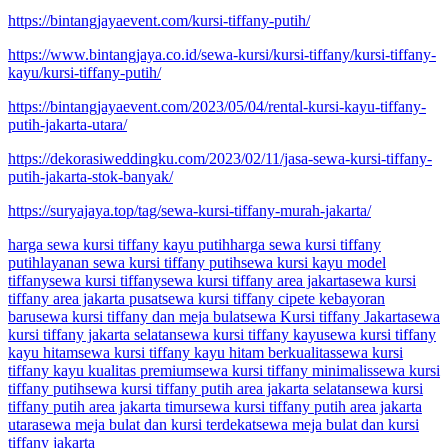
https://bintangjayaevent.com/kursi-tiffany-putih/
https://www.bintangjaya.co.id/sewa-kursi/kursi-tiffany/kursi-tiffany-
kayu/kursi-tiffany-putih/
https://bintangjayaevent.com/2023/05/04/rental-kursi-kayu-tiffany-
putih-jakarta-utara/
https://dekorasiweddingku.com/2023/02/11/jasa-sewa-kursi-tiffany-
putih-jakarta-stok-banyak/
https://suryajaya.top/tag/sewa-kursi-tiffany-murah-jakarta/
harga sewa kursi tiffany kayu putih
harga sewa kursi tiffany
putih
layanan sewa kursi tiffany putih
sewa kursi kayu model
tiffany
sewa kursi tiffany
sewa kursi tiffany area jakarta
sewa kursi
tiffany area jakarta pusat
sewa kursi tiffany cipete kebayoran
baru
sewa kursi tiffany dan meja bulat
sewa Kursi tiffany Jakarta
sewa
kursi tiffany jakarta selatan
sewa kursi tiffany kayu
sewa kursi tiffany
kayu hitam
sewa kursi tiffany kayu hitam berkualitas
sewa kursi
tiffany kayu kualitas premium
sewa kursi tiffany minimalis
sewa kursi
tiffany putih
sewa kursi tiffany putih area jakarta selatan
sewa kursi
tiffany putih area jakarta timur
sewa kursi tiffany putih area jakarta
utara
sewa meja bulat dan kursi terdekat
sewa meja bulat dan kursi
tiffany jakarta