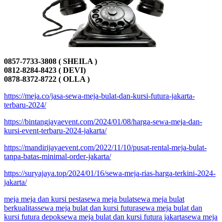
0857-7733-3808 ( SHEILA )
0812-8284-8423 ( DEVI)
0878-8372-8722 ( OLLA )
https://meja.co/jasa-sewa-meja-bulat-dan-kursi-futura-jakarta-
terbaru-2024/
https://bintangjayaevent.com/2024/01/08/harga-sewa-meja-dan-
kursi-event-terbaru-2024-jakarta/
https://mandirijayaevent.com/2022/11/10/pusat-rental-meja-bulat-
tanpa-batas-minimal-order-jakarta/
https://suryajaya.top/2024/01/16/sewa-meja-rias-harga-terkini-2024-
jakarta/
meja meja dan kursi pesta
sewa meja bulat
sewa meja bulat
berkualitas
sewa meja bulat dan kursi futura
sewa meja bulat dan
kursi futura depok
sewa meja bulat dan kursi futura jakarta
sewa meja