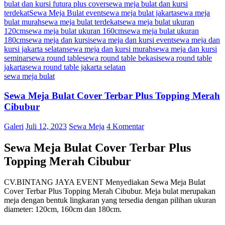
bulat dan kursi futura plus cover
sewa meja bulat dan kursi
terdekat
Sewa Meja Bulat event
sewa meja bulat jakarta
sewa meja
bulat murah
sewa meja bulat terdekat
sewa meja bulat ukuran
120cm
sewa meja bulat ukuran 160cm
sewa meja bulat ukuran
180cm
sewa meja dan kursi
sewa meja dan kursi event
sewa meja dan
kursi jakarta selatan
sewa meja dan kursi murah
sewa meja dan kursi
seminar
sewa round table
sewa round table bekasi
sewa round table
jakarta
sewa round table jakarta selatan
sewa meja bulat
Sewa Meja Bulat Cover Terbar Plus Topping Merah
Cibubur
Galeri
Juli 12, 2023
Sewa Meja
4 Komentar
Sewa Meja Bulat Cover Terbar Plus
Topping Merah Cibubur
CV.BINTANG JAYA EVENT Menyediakan Sewa Meja Bulat
Cover Terbar Plus Topping Merah Cibubur. Meja bulat merupakan
meja dengan bentuk lingkaran yang tersedia dengan pilihan ukuran
diameter: 120cm, 160cm dan 180cm.