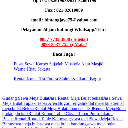
Tlp : 021-82619088/021-82601199
Fax : 021-82619089
email : bintangjaya75@yahoo.com
Pelayanan 24 jam hubungi Whatsapp/Telp :
0857-7733-3808
( Sheila )
0878-8537-7555 ( Mala
)
Baca Juga :
Pusat Sewa Karpet Sajadah Mushola Atau Masjid
Warna Hijau Jakarta
Rental Kursi Test Futura Stainless Jakarta Bogor
Gudang Sewa Meja Bulat
Jasa Rental Meja Bulat bekasi
Jasa Sewa
Meja Bulat Taplak Tebar Area Bogor Tengah
rental meja bulat
rental
meja bulat Bekasi
Rental Meja Bulat Diameter 180
Rental Meja Bulat
gudang bekasi
Rental Round Table Cover Tebar Putih Jakarta
Bekasi
Rental Round Table Karawang
sewa meja
Sewa Meja Bekasi
Barat
sewa meja bulat
sewa meja bulat bandung
sewa meja bulat