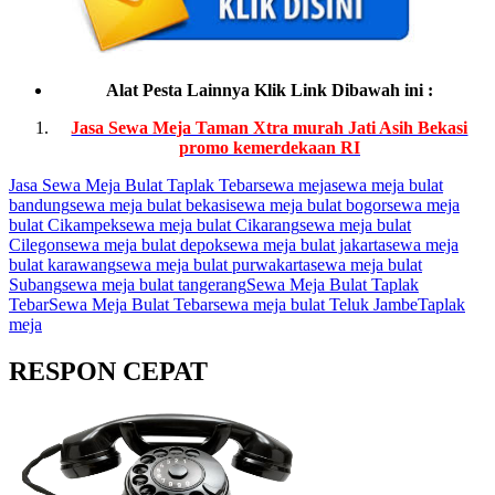
Alat Pesta Lainnya Klik Link Dibawah ini :
Jasa Sewa Meja Taman Xtra murah Jati Asih Bekasi
promo kemerdekaan RI
Jasa Sewa Meja Bulat Taplak Tebar
sewa meja
sewa meja bulat
bandung
sewa meja bulat bekasi
sewa meja bulat bogor
sewa meja
bulat Cikampek
sewa meja bulat Cikarang
sewa meja bulat
Cilegon
sewa meja bulat depok
sewa meja bulat jakarta
sewa meja
bulat karawang
sewa meja bulat purwakarta
sewa meja bulat
Subang
sewa meja bulat tangerang
Sewa Meja Bulat Taplak
Tebar
Sewa Meja Bulat Tebar
sewa meja bulat Teluk Jambe
Taplak
meja
RESPON CEPAT