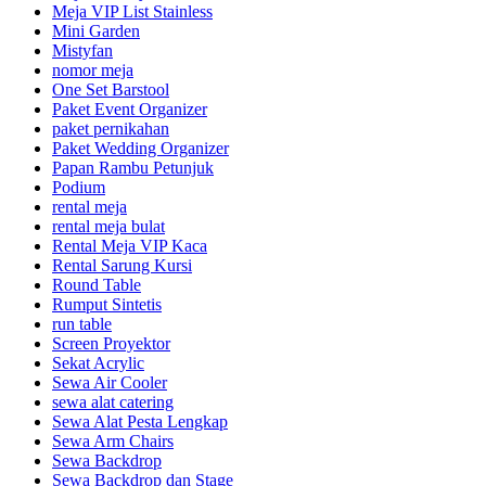
Meja VIP List Stainless
Mini Garden
Mistyfan
nomor meja
One Set Barstool
Paket Event Organizer
paket pernikahan
Paket Wedding Organizer
Papan Rambu Petunjuk
Podium
rental meja
rental meja bulat
Rental Meja VIP Kaca
Rental Sarung Kursi
Round Table
Rumput Sintetis
run table
Screen Proyektor
Sekat Acrylic
Sewa Air Cooler
sewa alat catering
Sewa Alat Pesta Lengkap
Sewa Arm Chairs
Sewa Backdrop
Sewa Backdrop dan Stage