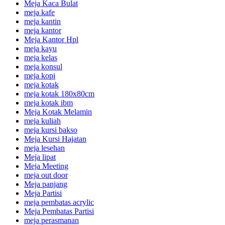
Meja Kaca Bulat
meja kafe
meja kantin
meja kantor
Meja Kantor Hpl
meja kayu
meja kelas
meja konsul
meja kopi
meja kotak
meja kotak 180x80cm
meja kotak ibm
Meja Kotak Melamin
meja kuliah
meja kursi bakso
Meja Kursi Hajatan
meja lesehan
Meja lipat
Meja Meeting
meja out door
Meja panjang
Meja Partisi
meja pembatas acrylic
Meja Pembatas Partisi
meja perasmanan