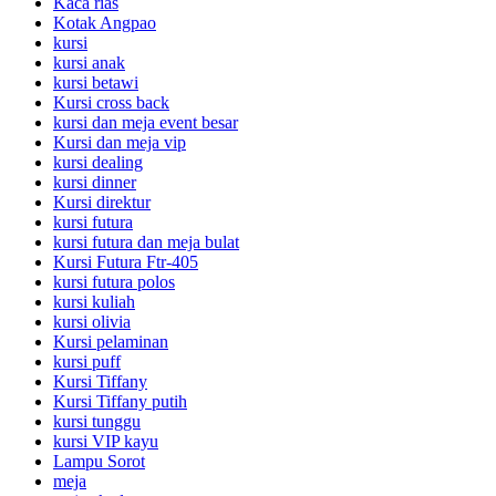
Kaca rias
Kotak Angpao
kursi
kursi anak
kursi betawi
Kursi cross back
kursi dan meja event besar
Kursi dan meja vip
kursi dealing
kursi dinner
Kursi direktur
kursi futura
kursi futura dan meja bulat
Kursi Futura Ftr-405
kursi futura polos
kursi kuliah
kursi olivia
Kursi pelaminan
kursi puff
Kursi Tiffany
Kursi Tiffany putih
kursi tunggu
kursi VIP kayu
Lampu Sorot
meja