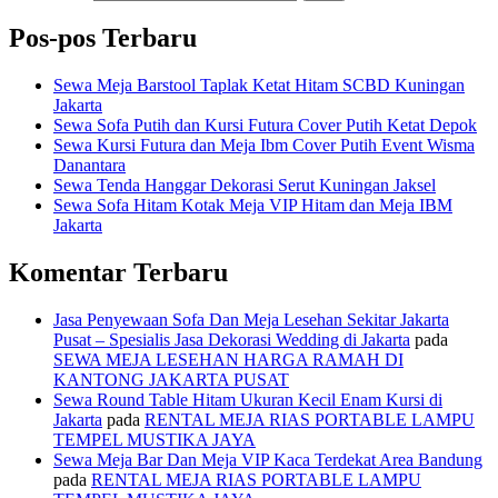
Pos-pos Terbaru
Sewa Meja Barstool Taplak Ketat Hitam SCBD Kuningan
Jakarta
Sewa Sofa Putih dan Kursi Futura Cover Putih Ketat Depok
Sewa Kursi Futura dan Meja Ibm Cover Putih Event Wisma
Danantara
Sewa Tenda Hanggar Dekorasi Serut Kuningan Jaksel
Sewa Sofa Hitam Kotak Meja VIP Hitam dan Meja IBM
Jakarta
Komentar Terbaru
Jasa Penyewaan Sofa Dan Meja Lesehan Sekitar Jakarta
Pusat – Spesialis Jasa Dekorasi Wedding di Jakarta
pada
SEWA MEJA LESEHAN HARGA RAMAH DI
KANTONG JAKARTA PUSAT
Sewa Round Table Hitam Ukuran Kecil Enam Kursi di
Jakarta
pada
RENTAL MEJA RIAS PORTABLE LAMPU
TEMPEL MUSTIKA JAYA
Sewa Meja Bar Dan Meja VIP Kaca Terdekat Area Bandung
pada
RENTAL MEJA RIAS PORTABLE LAMPU