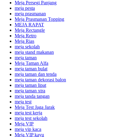
Meja Persegi Panjang
meja pesta
meja prasmanan
Meja Prasmanan Topping
MEJA RAPAT
Meja Rectangle
Meja Retro
Meja Rias
meja sekolah
meja stand makanan
meja taman
Meja Taman Alfa
meja taman bulat
meja taman dan tenda
meja taman dekorasi balon
meja taman lipat
meja taman xtra
meja tanda tangan
meja test
Meja Test Jaga Jarak
meja test kerja
meja test sekolah
Meja VIP
meja vip kaca
Meja VIP kayu