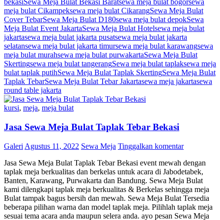
bekasi
Sewa Meja Bulat Bekasi Barat
sewa meja bulat bogor
sewa
meja bulat Cikampek
sewa meja bulat Cikarang
Sewa Meja Bulat
Cover Tebar
Sewa Meja Bulat D180
sewa meja bulat depok
Sewa
Meja Bulat Event Jakarta
Sewa Meja Bulat Hotel
sewa meja bulat
jakarta
sewa meja bulat jakarta pusat
sewa meja bulat jakarta
selatan
sewa meja bulat jakarta timur
sewa meja bulat karawang
sewa
meja bulat murah
sewa meja bulat purwakarta
Sewa Meja Bulat
Skerting
sewa meja bulat tangerang
Sewa meja bulat taplak
sewa meja
bulat taplak putih
Sewa Meja Bulat Taplak Skerting
Sewa Meja Bulat
Taplak Tebar
Sewa Meja Bulat Tebar Jakarta
sewa meja jakarta
sewa
round table jakarta
kursi
,
meja
,
meja bulat
Jasa Sewa Meja Bulat Taplak Tebar Bekasi
Galeri
Agustus 11, 2022
Sewa Meja
Tinggalkan komentar
Jasa Sewa Meja Bulat Taplak Tebar Bekasi event mewah dengan
taplak meja berkualitas dan berkelas untuk acara di Jabodetabek,
Banten, Karawang, Purwakarta dan Bandung. Sewa Meja Bulat
kami dilengkapi taplak meja berkualitas & Berkelas sehingga meja
Bulat tampak bagus bersih dan mewah. Sewa Meja Bulat Tersedia
beberapa pilihan warna dan model taplak meja. Pilihlah taplak meja
sesuai tema acara anda maupun selera anda. ayo pesan Sewa Meja