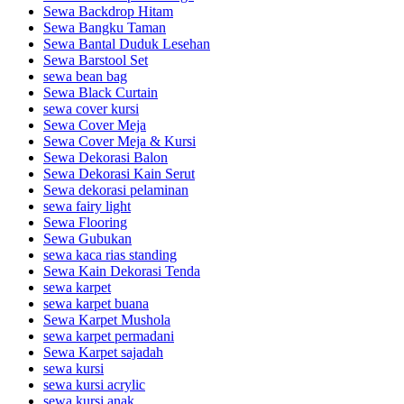
Sewa Backdrop Hitam
Sewa Bangku Taman
Sewa Bantal Duduk Lesehan
Sewa Barstool Set
sewa bean bag
Sewa Black Curtain
sewa cover kursi
Sewa Cover Meja
Sewa Cover Meja & Kursi
Sewa Dekorasi Balon
Sewa Dekorasi Kain Serut
Sewa dekorasi pelaminan
sewa fairy light
Sewa Flooring
Sewa Gubukan
sewa kaca rias standing
Sewa Kain Dekorasi Tenda
sewa karpet
sewa karpet buana
Sewa Karpet Mushola
sewa karpet permadani
Sewa Karpet sajadah
sewa kursi
sewa kursi acrylic
sewa kursi anak