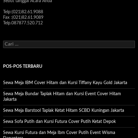
Sebut tanggal Acara Anda
Telp:(021)82.61.9088
Fax :(021)82.61.9089
Telp.087877.520.712
C
a
r
i
u
POS-POS TERBARU
n
t
u
Sewa Meja IBM Cover Hitam dan Kursi Tiffany Kayu Gold Jakarta
k
:
Sewa Meja Bundar Taplak Hitam dan Kursi Event Cover Hitam
Jakarta
Sewa Meja Barstool Taplak Ketat Hitam SCBD Kuningan Jakarta
Sewa Sofa Putih dan Kursi Futura Cover Putih Ketat Depok
Sewa Kursi Futura dan Meja Ibm Cover Putih Event Wisma