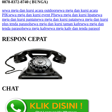
0878-8372-8740 ( BUNGA)
sewa meja dan kursi acara outdoor
sewa meja dan kursi acara
PIK
sewa meja dan kursi event PI
sewa meja dan kursi lipat
sewa
meja dan kursi pantai
sewa meja dan kursi patai
sewa meja dan kursi
plus tenda parasol
sewa meja dan kursi taman kafe
sewa meja dan
tenda parasol
sewa meja kafe
sewa meja kafe dan tenda parasol
RESPON CEPAT
CHAT