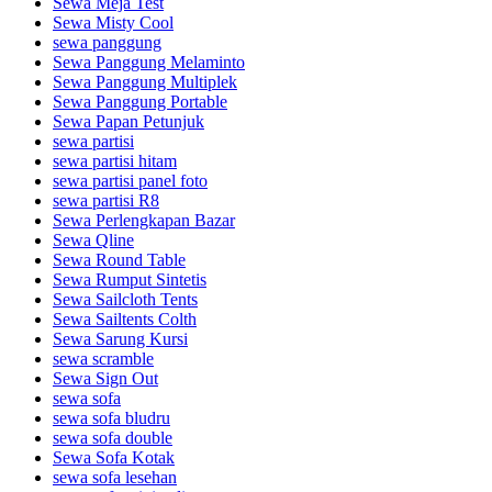
Sewa Meja Test
Sewa Misty Cool
sewa panggung
Sewa Panggung Melaminto
Sewa Panggung Multiplek
Sewa Panggung Portable
Sewa Papan Petunjuk
sewa partisi
sewa partisi hitam
sewa partisi panel foto
sewa partisi R8
Sewa Perlengkapan Bazar
Sewa Qline
Sewa Round Table
Sewa Rumput Sintetis
Sewa Sailcloth Tents
Sewa Sailtents Colth
Sewa Sarung Kursi
sewa scramble
Sewa Sign Out
sewa sofa
sewa sofa bludru
sewa sofa double
Sewa Sofa Kotak
sewa sofa lesehan