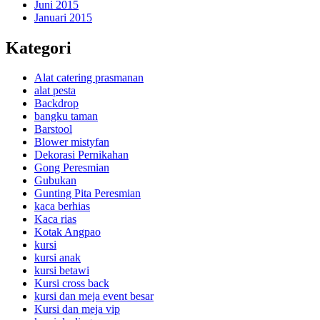
Juni 2015
Januari 2015
Kategori
Alat catering prasmanan
alat pesta
Backdrop
bangku taman
Barstool
Blower mistyfan
Dekorasi Pernikahan
Gong Peresmian
Gubukan
Gunting Pita Peresmian
kaca berhias
Kaca rias
Kotak Angpao
kursi
kursi anak
kursi betawi
Kursi cross back
kursi dan meja event besar
Kursi dan meja vip