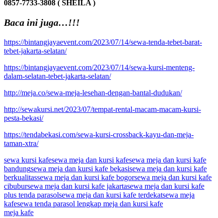
0857-7733-3808 ( SHEILA )
Baca ini juga…!!!
https://bintangjayaevent.com/2023/07/14/sewa-tenda-tebet-barat-
tebet-jakarta-selatan/
https://bintangjayaevent.com/2023/07/14/sewa-kursi-menteng-
dalam-selatan-tebet-jakarta-selatan/
http://meja.co/sewa-meja-lesehan-dengan-bantal-dudukan/
http://sewakursi.net/2023/07/tempat-rental-macam-macam-kursi-
pesta-bekasi/
https://tendabekasi.com/sewa-kursi-crossback-kayu-dan-meja-
taman-xtra/
sewa kursi kafe
sewa meja dan kursi kafe
sewa meja dan kursi kafe
bandung
sewa meja dan kursi kafe bekasi
sewa meja dan kursi kafe
berkualitas
sewa meja dan kursi kafe bogor
sewa meja dan kursi kafe
cibubur
sewa meja dan kursi kafe jakarta
sewa meja dan kursi kafe
plus tenda parasol
sewa meja dan kursi kafe terdekat
sewa meja
kafe
sewa tenda parasol lengkap meja dan kursi kafe
meja kafe