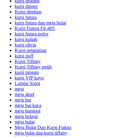
kursi dealing
kursi dinner
Kursi direktur
kursi futura
kursi futura dan meja bulat
Kursi Futura Ftr-405
kursi futura polos
kursi kuliah
kursi olivia
Kursi pelaminan
kursi puff
Kursi Tiffany
Kursi Tiffany putih
kursi tunggu
kursi VIP kayu
Lampu Sorot
meja
meja akad
meja bar
meja bar kaca
meja barstool
meja belajar
meja bulat
Meja Bulat Dan Kursi Futura
meja bulat dan kursi tiffany