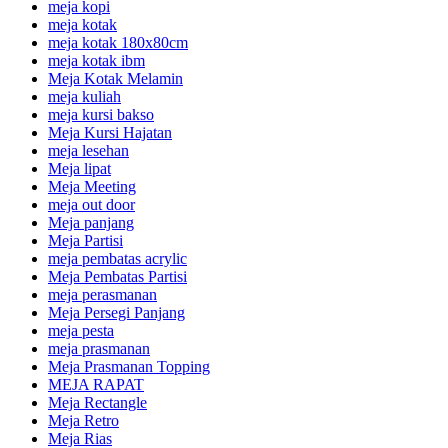
meja kopi
meja kotak
meja kotak 180x80cm
meja kotak ibm
Meja Kotak Melamin
meja kuliah
meja kursi bakso
Meja Kursi Hajatan
meja lesehan
Meja lipat
Meja Meeting
meja out door
Meja panjang
Meja Partisi
meja pembatas acrylic
Meja Pembatas Partisi
meja perasmanan
Meja Persegi Panjang
meja pesta
meja prasmanan
Meja Prasmanan Topping
MEJA RAPAT
Meja Rectangle
Meja Retro
Meja Rias