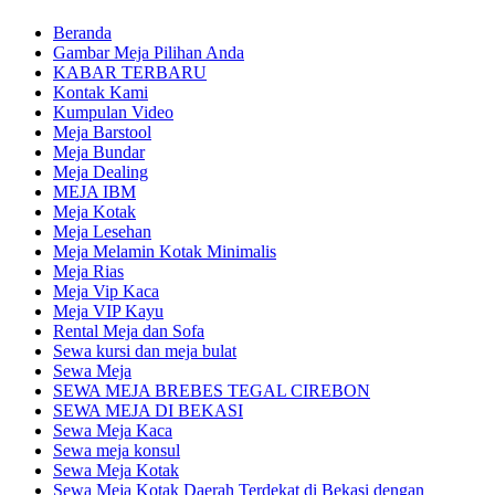
Beranda
Gambar Meja Pilihan Anda
KABAR TERBARU
Kontak Kami
Kumpulan Video
Meja Barstool
Meja Bundar
Meja Dealing
MEJA IBM
Meja Kotak
Meja Lesehan
Meja Melamin Kotak Minimalis
Meja Rias
Meja Vip Kaca
Meja VIP Kayu
Rental Meja dan Sofa
Sewa kursi dan meja bulat
Sewa Meja
SEWA MEJA BREBES TEGAL CIREBON
SEWA MEJA DI BEKASI
Sewa Meja Kaca
Sewa meja konsul
Sewa Meja Kotak
Sewa Meja Kotak Daerah Terdekat di Bekasi dengan