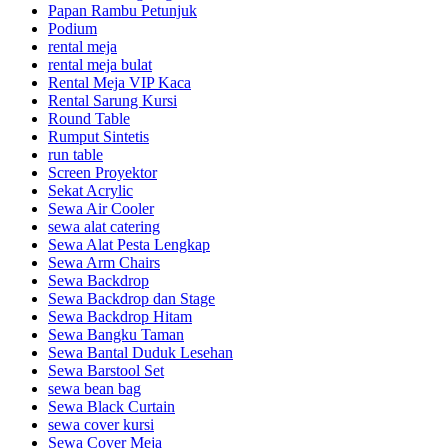
Papan Rambu Petunjuk
Podium
rental meja
rental meja bulat
Rental Meja VIP Kaca
Rental Sarung Kursi
Round Table
Rumput Sintetis
run table
Screen Proyektor
Sekat Acrylic
Sewa Air Cooler
sewa alat catering
Sewa Alat Pesta Lengkap
Sewa Arm Chairs
Sewa Backdrop
Sewa Backdrop dan Stage
Sewa Backdrop Hitam
Sewa Bangku Taman
Sewa Bantal Duduk Lesehan
Sewa Barstool Set
sewa bean bag
Sewa Black Curtain
sewa cover kursi
Sewa Cover Meja