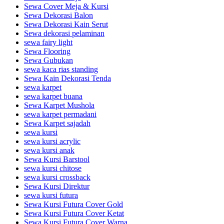
Sewa Cover Meja & Kursi
Sewa Dekorasi Balon
Sewa Dekorasi Kain Serut
Sewa dekorasi pelaminan
sewa fairy light
Sewa Flooring
Sewa Gubukan
sewa kaca rias standing
Sewa Kain Dekorasi Tenda
sewa karpet
sewa karpet buana
Sewa Karpet Mushola
sewa karpet permadani
Sewa Karpet sajadah
sewa kursi
sewa kursi acrylic
sewa kursi anak
Sewa Kursi Barstool
sewa kursi chitose
sewa kursi crossback
Sewa Kursi Direktur
sewa kursi futura
Sewa Kursi Futura Cover Gold
Sewa Kursi Futura Cover Ketat
Sewa Kursi Futura Cover Warna