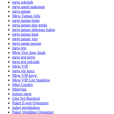
meja sekolah
meja stand makanan
meja taman
Meja Taman Alfa
meja taman bulat
meja taman dan tenda
meja taman dekorasi balon
meja taman lipat
meja taman xtra
meja tanda tangan
meja test
Meja Test Jaga Jarak
meja test kerja
meja test sekolah
Meja VIP
meja vip kaca
Meja VIP kayu
Meja VIP List Stainless
Mini Garden
Mistyfan
nomor meja
One Set Barstool
Paket Event Organizer
paket pernikahan
Paket Wedding Organizer