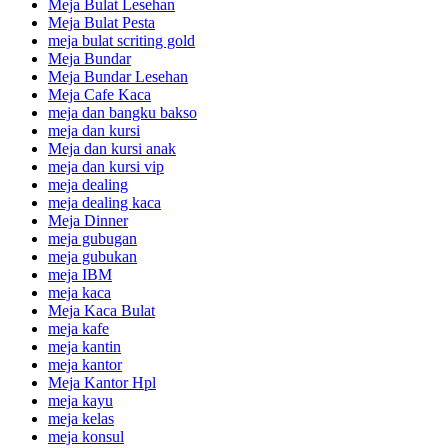
Meja Bulat Lesehan
Meja Bulat Pesta
meja bulat scriting gold
Meja Bundar
Meja Bundar Lesehan
Meja Cafe Kaca
meja dan bangku bakso
meja dan kursi
Meja dan kursi anak
meja dan kursi vip
meja dealing
meja dealing kaca
Meja Dinner
meja gubugan
meja gubukan
meja IBM
meja kaca
Meja Kaca Bulat
meja kafe
meja kantin
meja kantor
Meja Kantor Hpl
meja kayu
meja kelas
meja konsul