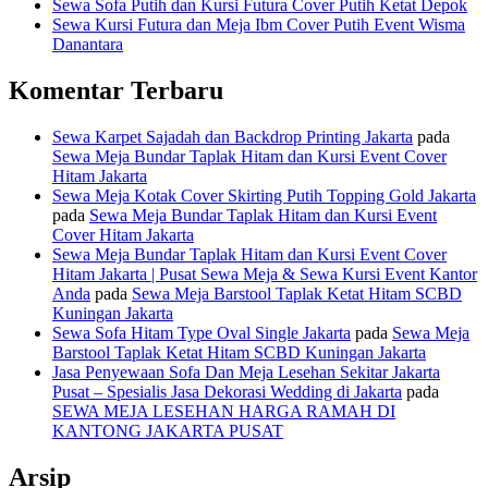
Sewa Sofa Putih dan Kursi Futura Cover Putih Ketat Depok
Sewa Kursi Futura dan Meja Ibm Cover Putih Event Wisma
Danantara
Komentar Terbaru
Sewa Karpet Sajadah dan Backdrop Printing Jakarta
pada
Sewa Meja Bundar Taplak Hitam dan Kursi Event Cover
Hitam Jakarta
Sewa Meja Kotak Cover Skirting Putih Topping Gold Jakarta
pada
Sewa Meja Bundar Taplak Hitam dan Kursi Event
Cover Hitam Jakarta
Sewa Meja Bundar Taplak Hitam dan Kursi Event Cover
Hitam Jakarta | Pusat Sewa Meja & Sewa Kursi Event Kantor
Anda
pada
Sewa Meja Barstool Taplak Ketat Hitam SCBD
Kuningan Jakarta
Sewa Sofa Hitam Type Oval Single Jakarta
pada
Sewa Meja
Barstool Taplak Ketat Hitam SCBD Kuningan Jakarta
Jasa Penyewaan Sofa Dan Meja Lesehan Sekitar Jakarta
Pusat – Spesialis Jasa Dekorasi Wedding di Jakarta
pada
SEWA MEJA LESEHAN HARGA RAMAH DI
KANTONG JAKARTA PUSAT
Arsip