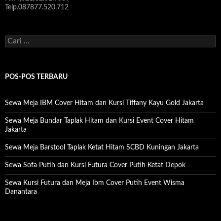
Telp.087877.520.712
C
a
r
i
u
POS-POS TERBARU
n
t
u
Sewa Meja IBM Cover Hitam dan Kursi Tiffany Kayu Gold Jakarta
k
:
Sewa Meja Bundar Taplak Hitam dan Kursi Event Cover Hitam
Jakarta
Sewa Meja Barstool Taplak Ketat Hitam SCBD Kuningan Jakarta
Sewa Sofa Putih dan Kursi Futura Cover Putih Ketat Depok
Sewa Kursi Futura dan Meja Ibm Cover Putih Event Wisma
Danantara